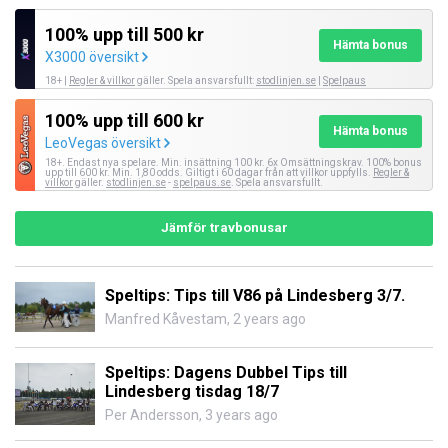
100% upp till 500 kr
Hämta bonus
X3000 översikt
18+ |
Regler & villkor
gäller. Spela ansvarsfullt:
stodlinjen.se
|
Spelpaus
100% upp till 600 kr
Hämta bonus
LeoVegas översikt
18+. Endast nya spelare. Min. insättning 100 kr. 6x Omsättningskrav. 100% bonus
upp till 600 kr. Min. 1,80 odds. Giltigt i 60 dagar från att villkor uppfylls.
Regler &
villkor
gäller.
stodlinjen.se
-
spelpaus.se
. Spela ansvarsfullt.
Jämför travbonusar
Speltips: Tips till V86 på Lindesberg 3/7.
Manfred Kåvestam
,
2 years ago
Speltips: Dagens Dubbel Tips till
Lindesberg tisdag 18/7
Per Andersson
,
3 years ago