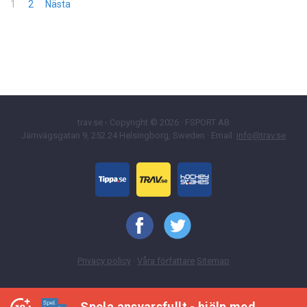
1
2
Nästa
trav.se - Copyright © 2026 · FSPORT AB
Järnvägsgatan 9, 252 24 Helsingborg, Sweden · Email:
info@trav.se
Privacy policy
·
Våra författare
Sitemap
Spela ansvarsfullt - hjälp med