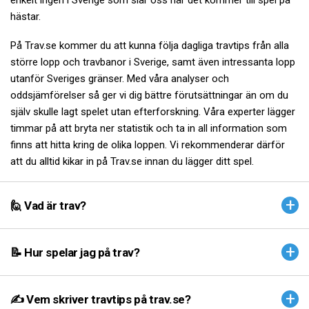
enkelt ingen i Sverige som slår oss när det kommer till spel på
hästar.
På Trav.se kommer du att kunna följa dagliga travtips från alla
större lopp och travbanor i Sverige, samt även intressanta lopp
utanför Sveriges gränser. Med våra analyser och
oddsjämförelser så ger vi dig bättre förutsättningar än om du
själv skulle lagt spelet utan efterforskning. Våra experter lägger
timmar på att bryta ner statistik och ta in all information som
finns att hitta kring de olika loppen. Vi rekommenderar därför
att du alltid kikar in på Trav.se innan du lägger ditt spel.
🙋 Vad är trav?
📝 Hur spelar jag på trav?
✍️ Vem skriver travtips på trav.se?