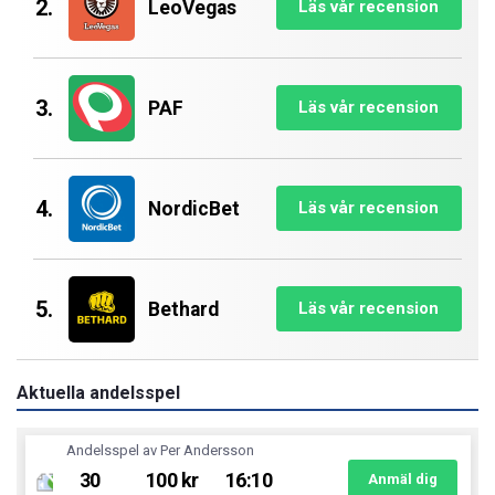
2.
LeoVegas
Läs vår recension
3.
PAF
Läs vår recension
4.
NordicBet
Läs vår recension
5.
Bethard
Läs vår recension
Aktuella andelsspel
Andelsspel av Per Andersson
30
100 kr
16:10
Anmäl dig