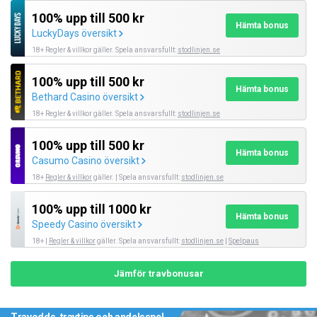
100% upp till 500 kr
Hämta bonus
LuckyDays översikt
18+ Regler & villkor gäller. Spela ansvarsfullt:
stodlinjen.se
100% upp till 500 kr
Hämta bonus
Bethard Casino översikt
18+ Regler & villkor gäller. Spela ansvarsfullt:
stodlinjen.se
100% upp till 500 kr
Hämta bonus
Casumo Casino översikt
18+
Regler & villkor
gäller. | Spela ansvarsfullt:
stodlinjen.se
100% upp till 1000 kr
Hämta bonus
Speedy Casino översikt
18+ |
Regler & villkor
gäller. Spela ansvarsfullt:
stodlinjen.se
|
Spelpaus
Jämför travbonusar
Travodds, travtips och andelsspel