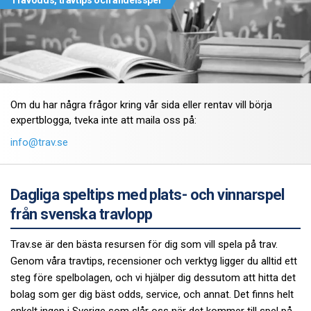
Om du har några frågor kring vår sida eller rentav vill börja
expertblogga, tveka inte att maila oss på:
info@trav.se
Dagliga speltips med plats- och vinnarspel
från svenska travlopp
Trav.se är den bästa resursen för dig som vill spela på trav.
Genom våra travtips, recensioner och verktyg ligger du alltid ett
steg före spelbolagen, och vi hjälper dig dessutom att hitta det
bolag som ger dig bäst odds, service, och annat. Det finns helt