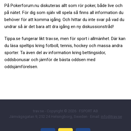
På Pokerforum.nu diskuteras allt som rör poker, både live och
på nätet. För dig som själv vill spela så finns all information du
behöver för att komma igång. Och hittar du inte svar på vad du
undrar så är det bara att dra igång en ny diskussionstråd!
Tippa.se fungerar likt trav.se, men för sport i allmänhet. Där kan
du läsa speltips kring fotboll, tennis, hockey och massa andra
sporter. Ta även del av information kring bettingsidor,
oddsbonusar och jämför de bästa oddsen med
oddsjämförelsen.
trav.se - Copyright © 2026 · FSPORT AB
Järnvägsgatan 9, 252 24 Helsingborg, Sweden · Email:
info@trav.se