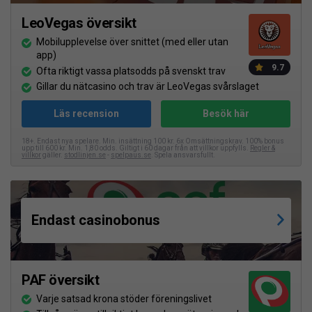
LeoVegas översikt
Mobilupplevelse över snittet (med eller utan
app)
9.7
Ofta riktigt vassa platsodds på svenskt trav
Gillar du nätcasino och trav är LeoVegas svårslaget
Läs recension
Besök här
18+. Endast nya spelare. Min. insättning 100 kr. 6x Omsättningskrav. 100% bonus
upp till 600 kr. Min. 1,80 odds. Giltigt i 60 dagar från att villkor uppfylls.
Regler &
villkor
gäller.
stodlinjen.se
-
spelpaus.se
. Spela ansvarsfullt.
Endast casinobonus
PAF översikt
Varje satsad krona stöder föreningslivet