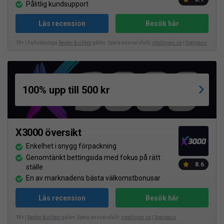
Pålitlig kundsupport
Läs recension
Besök här
18+ | Fullständiga
Regler & villkor
gäller. Spela ansvarsfullt:
stodlinjen.se
|
Spelpaus
100% upp till 500 kr
X3000 översikt
Enkelhet i snygg förpackning
Genomtänkt bettingsida med fokus på rätt
8.6
ställe
En av marknadens bästa välkomstbonusar
Läs recension
Besök här
18+ |
Regler & villkor
gäller. Spela ansvarsfullt:
stodlinjen.se
|
Spelpaus