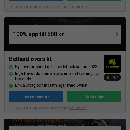
18+ Regler & villkor gäller | Spela ansvarsfullt:
stödlinjen.se
100% upp till 500 kr
Bethard översikt
Ny suverän klient och sportsbook sedan 2023
Inga travodds men annars enorm täckning och
9.4
bra odds
Enkla uttag och insättningar med Swish
Läs recension
Besök här
18+ Regler & villkor gäller. Spela ansvarsfullt:
stodlinjen.se