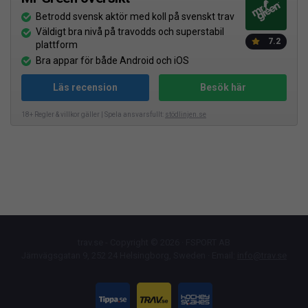
Betrodd svensk aktör med koll på svenskt trav
Väldigt bra nivå på travodds och superstabil
7.2
plattform
Bra appar för både Android och iOS
Läs recension
Besök här
18+ Regler & villkor gäller | Spela ansvarsfullt:
stödlinjen.se
trav.se - Copyright © 2026 · FSPORT AB
Järnvägsgatan 9, 252 24 Helsingborg, Sweden · Email:
info@trav.se