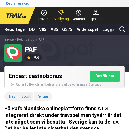
Registrera dig
Travtips
Spelbolag
Bonusar
Tippa.se
Reportage
DD
V85
V86
GS75
Andelsspel
Logga in
trav.se
Bettingsidor
PAF
PAF
9.6
Endast casinobonus
Besök här
18+ |
Regler & villkor
gäller. Spela ansvarsfullt:
stodlinjen.se
|
Spelpaus
Trav
Sport
Pengar
På Pafs åländska onlineplattform finns ATG
integrerat direkt under travspel men tyvärr är det
inte något som vi bosatta i Sverige kan ta del av.
Det har heller inte påverkat den svenska