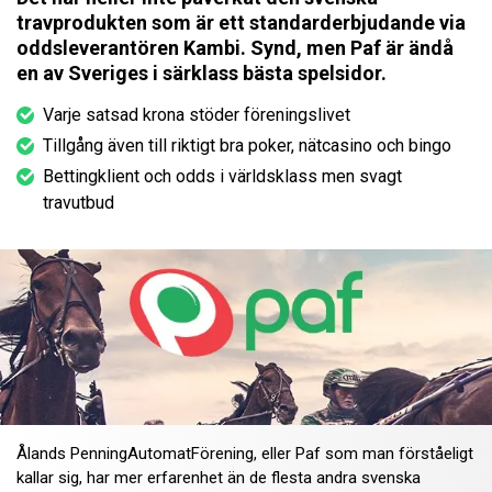
travprodukten som är ett standarderbjudande via
oddsleverantören Kambi. Synd, men Paf är ändå
en av Sveriges i särklass bästa spelsidor.
Varje satsad krona stöder föreningslivet
Tillgång även till riktigt bra poker, nätcasino och bingo
Bettingklient och odds i världsklass men svagt
travutbud
Ålands PenningAutomatFörening, eller Paf som man förståeligt
kallar sig, har mer erfarenhet än de flesta andra svenska