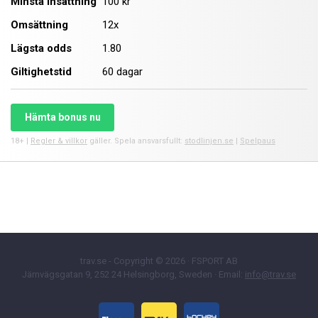
Minsta insättning
100 kr
Omsättning
12x
Lägsta odds
1.80
Giltighetstid
60 dagar
Hämta bonus nu
18+ |
Regler & villkor
gäller. Spela ansvarsfullt:
stodlinjen.se
|
Spelpaus
trav.se - Copyright © 2026 · FSPORT AB
Järnvägsgatan 9, 252 24 Helsingborg, Sweden · Email:
info@trav.se