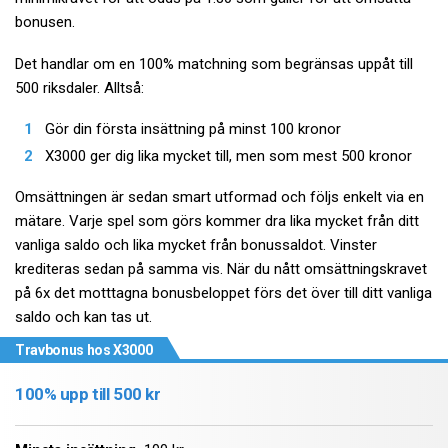
bonusen.
Det handlar om en 100% matchning som begränsas uppåt till
500 riksdaler. Alltså:
Gör din första insättning på minst 100 kronor
X3000 ger dig lika mycket till, men som mest 500 kronor
Omsättningen är sedan smart utformad och följs enkelt via en
mätare. Varje spel som görs kommer dra lika mycket från ditt
vanliga saldo och lika mycket från bonussaldot. Vinster
krediteras sedan på samma vis. När du nått omsättningskravet
på 6x det motttagna bonusbeloppet förs det över till ditt vanliga
saldo och kan tas ut.
Travbonus hos X3000
100% upp till 500 kr