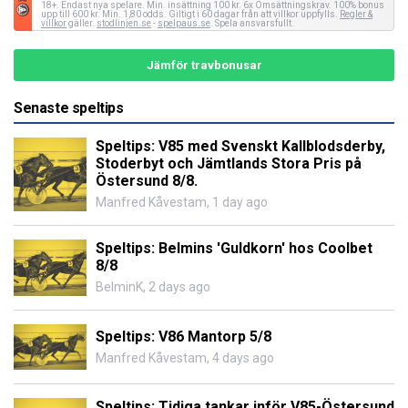
18+. Endast nya spelare. Min. insättning 100 kr. 6x Omsättningskrav. 100% bonus
upp till 600 kr. Min. 1,80 odds. Giltigt i 60 dagar från att villkor uppfylls.
Regler &
villkor
gäller.
stodlinjen.se
-
spelpaus.se
. Spela ansvarsfullt.
Jämför travbonusar
Senaste speltips
Speltips: V85 med Svenskt Kallblodsderby,
Stoderbyt och Jämtlands Stora Pris på
Östersund 8/8.
Manfred Kåvestam
,
1 day ago
Speltips: Belmins 'Guldkorn' hos Coolbet
8/8
BelminK
,
2 days ago
Speltips: V86 Mantorp 5/8
Manfred Kåvestam
,
4 days ago
Speltips: Tidiga tankar inför V85-Östersund