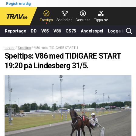
Registrera dig
Travtips
Spelbolag
Bonusar
Tippa.se
Reportage
DD
V85
V86
GS75
Andelsspel
Logga in
trav.se
Speltips
V86 med TIDIGARE START 19:20 på Lindesberg 31/5.
Speltips: V86 med TIDIGARE START
19:20 på Lindesberg 31/5.