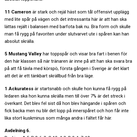
11 Cameron
är stark och rejäl häst som tål offensivt upplägg
med lite spår på vägen och det intressanta här är att han ska
lättas rejält i balansen med barfota bak nu. Bra form och skulle
man få rygg på favoriten under slutvarvet ute i spåren kan han
absolut skrälla.
5 Mustang Valley
har toppspår och visar bra fart i benen för
den här klassen så när tränaren är inne på att han ska svara bra
på att få tävla med körspö, första gången i Sverige är det klart
att det är ett tänkbart skrällbud från bra läge.
1 Ackuratess
är startsnabb och skulle hon kunna få rygg på
ledaren ska hon kunna skrälla men till över 7% är det streck i
överkant. Det blev fel sist då hon blev hängande i spåren och
fick backa men nu blir det lopp på innerspåret och hon får inte
lika stort kuskminus som många andra i fältet får här.
Avdelning 6.