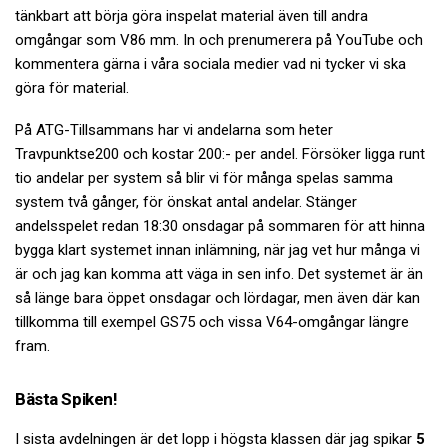
tänkbart att börja göra inspelat material även till andra
omgångar som V86 mm. In och prenumerera på YouTube och
kommentera gärna i våra sociala medier vad ni tycker vi ska
göra för material.
På ATG-Tillsammans har vi andelarna som heter
Travpunktse200 och kostar 200:- per andel. Försöker ligga runt
tio andelar per system så blir vi för många spelas samma
system två gånger, för önskat antal andelar. Stänger
andelsspelet redan 18:30 onsdagar på sommaren för att hinna
bygga klart systemet innan inlämning, när jag vet hur många vi
är och jag kan komma att väga in sen info. Det systemet är än
så länge bara öppet onsdagar och lördagar, men även där kan
tillkomma till exempel GS75 och vissa V64-omgångar längre
fram.
Bästa Spiken!
I sista avdelningen är det lopp i högsta klassen där jag spikar
5