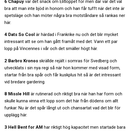
6 Chapuy
var det snack om Elitloppet för men där var det väl
bra att man inte bjöd in honom och han får tufft när det inte är
spetsläge och han möter några bra motståndare så rankas ner
här.
4 Dats So Cool
är härdad i Frankrike nu och det blir mycket
intressant att se om han gått framåt med det. Vann ett par
lopp på Vincennes i vår och det smäller högt här.
2 Barbro Kronos
skrällde rejält i somras för Svedberg och
utvecklats i sin nya regi så när hon kommer med visad form,
startar från bra spår och får kuskplus hit så är det intressant
vid bredare gardering.
8 Missle Hill
är rutinerad och riktigt bra när han har form och
skulle kunna vinna ett lopp som det här från dödens om allt
funkar. Nu är det spår långt ut och chansartat vad det blir för
upplägg här.
3 Hell Bent for AM
har riktigt hög kapacitet men startade bara