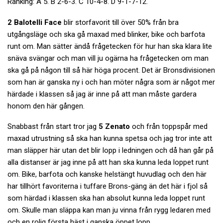
Ranking: A 5. B 2-6-3. C 10-4-8. D 9-1-7-12.
2 Balotelli Face
blir storfavorit till över 50% från bra
utgångsläge och ska gå maxad med blinker, bike och barfota
runt om. Man sätter ändå frågetecken för hur han ska klara lite
snäva svängar och man vill ju ogärna ha frågetecken om man
ska gå på någon till så här höga procent. Det är Bronsdivisionen
som han är ganska ny i och han möter några som är något mer
härdade i klassen så jag är inne på att man måste gardera
honom den här gången.
Snabbast från start tror jag
5 Zenato
och från toppspår med
maxad utrustning så ska han kunna spetsa och jag tror inte att
man släpper här utan det blir lopp i ledningen och då han går på
alla distanser är jag inne på att han ska kunna leda loppet runt
om. Bike, barfota och kanske helstängt huvudlag och den här
har tillhört favoriterna i tuffare Brons-gäng än det här i fjol så
som härdad i klassen ska han absolut kunna leda loppet runt
om. Skulle man släppa kan man ju vinna från rygg ledaren med
och en rolig första häst i ganska öppet lopp.