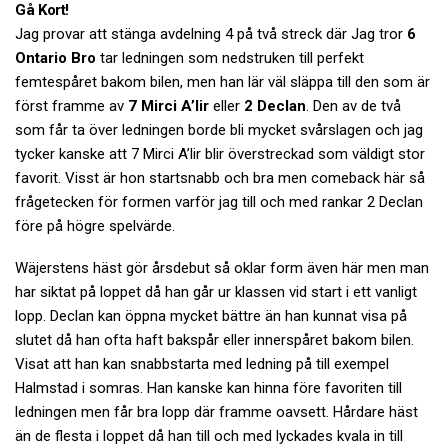
Gå Kort!
Jag provar att stänga avdelning 4 på två streck där Jag tror
6
Ontario Bro
tar ledningen som nedstruken till perfekt
femtespåret bakom bilen, men han lär väl släppa till den som är
först framme av
7 Mirci A’lir
eller
2 Declan
. Den av de två
som får ta över ledningen borde bli mycket svårslagen och jag
tycker kanske att 7 Mirci A’lir blir överstreckad som väldigt stor
favorit. Visst är hon startsnabb och bra men comeback här så
frågetecken för formen varför jag till och med rankar 2 Declan
före på högre spelvärde.
Wäjerstens häst gör årsdebut så oklar form även här men man
har siktat på loppet då han går ur klassen vid start i ett vanligt
lopp. Declan kan öppna mycket bättre än han kunnat visa på
slutet då han ofta haft bakspår eller innerspåret bakom bilen.
Visat att han kan snabbstarta med ledning på till exempel
Halmstad i somras. Han kanske kan hinna före favoriten till
ledningen men får bra lopp där framme oavsett. Hårdare häst
än de flesta i loppet då han till och med lyckades kvala in till