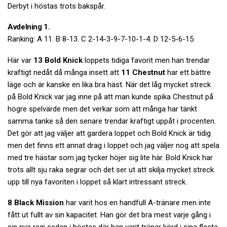
Derbyt i höstas trots bakspår.
Avdelning 1.
Ranking: A 11. B 8-13. C 2-14-3-9-7-10-1-4. D 12-5-6-15.
Här var
13 Bold Knick
loppets tidiga favorit men han trendar
kraftigt nedåt då många insett att
11 Chestnut
har ett bättre
läge och är kanske en lika bra häst. När det låg mycket streck
på Bold Knick var jag inne på att man kunde spika Chestnut på
högre spelvärde men det verkar som att många har tänkt
samma tanke så den senare trendar kraftigt uppåt i procenten.
Det gör att jag väljer att gardera loppet och Bold Knick är tidig
men det finns ett annat drag i loppet och jag väljer nog att spela
med tre hästar som jag tycker höjer sig lite här. Bold Knick har
trots allt sju raka segrar och det ser ut att skilja mycket streck
upp till nya favoriten i loppet så klart intressant streck.
8 Black Mission
har varit hos en handfull A-tränare men inte
fått ut fullt av sin kapacitet. Han gör det bra mest varje gång i