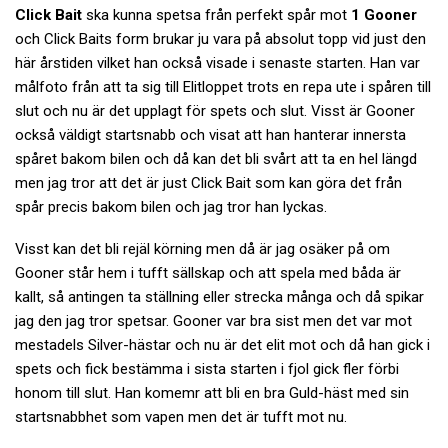
Click Bait
ska kunna spetsa från perfekt spår mot
1 Gooner
och Click Baits form brukar ju vara på absolut topp vid just den
här årstiden vilket han också visade i senaste starten. Han var
målfoto från att ta sig till Elitloppet trots en repa ute i spåren till
slut och nu är det upplagt för spets och slut. Visst är Gooner
också väldigt startsnabb och visat att han hanterar innersta
spåret bakom bilen och då kan det bli svårt att ta en hel längd
men jag tror att det är just Click Bait som kan göra det från
spår precis bakom bilen och jag tror han lyckas.
Visst kan det bli rejäl körning men då är jag osäker på om
Gooner står hem i tufft sällskap och att spela med båda är
kallt, så antingen ta ställning eller strecka många och då spikar
jag den jag tror spetsar. Gooner var bra sist men det var mot
mestadels Silver-hästar och nu är det elit mot och då han gick i
spets och fick bestämma i sista starten i fjol gick fler förbi
honom till slut. Han komemr att bli en bra Guld-häst med sin
startsnabbhet som vapen men det är tufft mot nu.