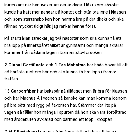
intressant när han tycker att det är dags. Häst som absolut
kunde ha haft mer pengar på kontot och står bra inne i klassen
och som startsnabb kan hon hamna bra på det direkt och ska
räknas mycket tidigt här, jag rankar henne först.
På startfållan streckar jag två häststar som ska kunna få ett
bra lopp på innerspåret vilket är gynnsamt och många skrällar
kommer från sådana lägen i Diamantsto-försöken.
2 Global Certificate
och
1 Ess Mahatma
har båda hovar till att
gå barfota runt om här och ska kunna få bra lopp i främre
träffen.
13 Carbonfiber
har bakspår på tillägget men är bra för klassen
och har Magnus A i vagnen så kanske kan man komma igenom
på bra sätt med rygg på favoriten här. Stämmer det lite på
vägen så fäller hon många i spurten då hon ska vara förbättrad
med årsdebuten avklarad och därmed ett lopp i kroppen.
7 M.T.Ravishing
kommer från formstall och har ett lopp i