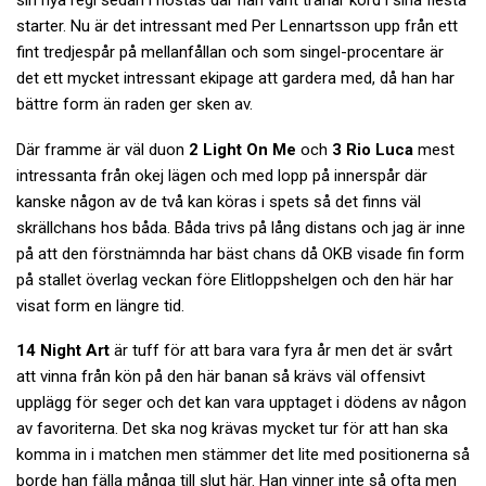
sin nya regi sedan i höstas där han varit tränar körd i sina flesta
starter. Nu är det intressant med Per Lennartsson upp från ett
fint tredjespår på mellanfållan och som singel-procentare är
det ett mycket intressant ekipage att gardera med, då han har
bättre form än raden ger sken av.
Där framme är väl duon
2 Light On Me
och
3 Rio Luca
mest
intressanta från okej lägen och med lopp på innerspår där
kanske någon av de två kan köras i spets så det finns väl
skrällchans hos båda. Båda trivs på lång distans och jag är inne
på att den förstnämnda har bäst chans då OKB visade fin form
på stallet överlag veckan före Elitloppshelgen och den här har
visat form en längre tid.
14 Night Art
är tuff för att bara vara fyra år men det är svårt
att vinna från kön på den här banan så krävs väl offensivt
upplägg för seger och det kan vara upptaget i dödens av någon
av favoriterna. Det ska nog krävas mycket tur för att han ska
komma in i matchen men stämmer det lite med positionerna så
borde han fälla många till slut här. Han vinner inte så ofta men