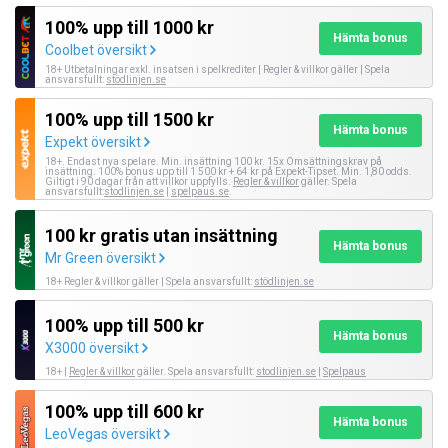
100% upp till 1000 kr
Hämta bonus
Coolbet översikt
18+ Utbetalningar exkl. insatsen i spelkrediter | Regler & villkor gäller | Spela
ansvarsfullt:
stödlinjen.se
100% upp till 1500 kr
Hämta bonus
Expekt översikt
18+. Endast nya spelare. Min. insättning 100 kr. 15x Omsättningskrav på
insättning. 100% bonus upp till 1 500 kr + 64 kr på Expekt-Tipset. Min. 1,80 odds.
Giltigt i 90 dagar från att villkor uppfylls.
Regler & villkor
gäller. Spela
ansvarsfullt:
stodlinjen.se
|
spelpaus.se
.
100 kr gratis utan insättning
Hämta bonus
Mr Green översikt
18+ Regler & villkor gäller | Spela ansvarsfullt:
stödlinjen.se
100% upp till 500 kr
Hämta bonus
X3000 översikt
18+ |
Regler & villkor
gäller. Spela ansvarsfullt:
stodlinjen.se
|
Spelpaus
100% upp till 600 kr
Hämta bonus
LeoVegas översikt