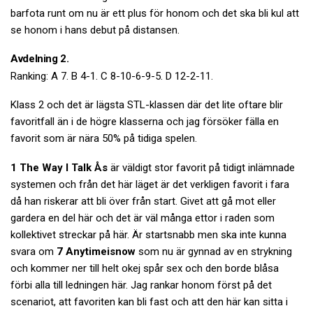
barfota runt om nu är ett plus för honom och det ska bli kul att
se honom i hans debut på distansen.
Avdelning 2.
Ranking: A 7. B 4-1. C 8-10-6-9-5. D 12-2-11.
Klass 2 och det är lägsta STL-klassen där det lite oftare blir
favoritfall än i de högre klasserna och jag försöker fälla en
favorit som är nära 50% på tidiga spelen.
1 The Way I Talk Ås
är väldigt stor favorit på tidigt inlämnade
systemen och från det här läget är det verkligen favorit i fara
då han riskerar att bli över från start. Givet att gå mot eller
gardera en del här och det är väl många ettor i raden som
kollektivet streckar på här. Är startsnabb men ska inte kunna
svara om
7 Anytimeisnow
som nu är gynnad av en strykning
och kommer ner till helt okej spår sex och den borde blåsa
förbi alla till ledningen här. Jag rankar honom först på det
scenariot, att favoriten kan bli fast och att den här kan sitta i