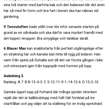
sina två starter med barfota bak och den balansen blir det även
här så med fin form och bra fart i benen ska han räknas vid
gardering.
9 Tenoutoften
hade stått över lite inför senaste starten på
grund av en sårskada och ska därför vara mycket framåt med
det loppet i kroppen. Bra smygläge och tänkbar skräll.
6 Blauer Max
kan snabbstarta från perfekt utgåmgsläge efter
en strykning här och kanske kan hitta till rygg på ledaren. Han
vann från spets på Solvalla sist då det var första gången i bike
och intressant igen från toppspår med formen på topp.
Avdelning 3.
Ranking: A 7. B 8-13-4-3. C 5-12-11-9-1-14-12-6. D 15-2-10.
Ganska öppet lopp på förhand där många sprider strecken
rejält där det är kallblodslopp med fullt fält fördelat på tre
startfållan och jag väljer att ta ställning för en trolig spetshäst.