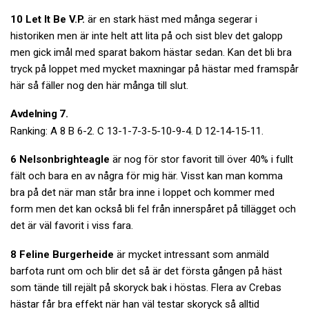
10 Let It Be V.P.
är en stark häst med många segerar i
historiken men är inte helt att lita på och sist blev det galopp
men gick imål med sparat bakom hästar sedan. Kan det bli bra
tryck på loppet med mycket maxningar på hästar med framspår
här så fäller nog den här många till slut.
Avdelning 7.
Ranking: A 8 B 6-2. C 13-1-7-3-5-10-9-4. D 12-14-15-11.
6 Nelsonbrighteagle
är nog för stor favorit till över 40% i fullt
fält och bara en av några för mig här. Visst kan man komma
bra på det när man står bra inne i loppet och kommer med
form men det kan också bli fel från innerspåret på tillägget och
det är väl favorit i viss fara.
8 Feline Burgerheide
är mycket intressant som anmäld
barfota runt om och blir det så är det första gången på häst
som tände till rejält på skoryck bak i höstas. Flera av Crebas
hästar får bra effekt när han väl testar skoryck så alltid