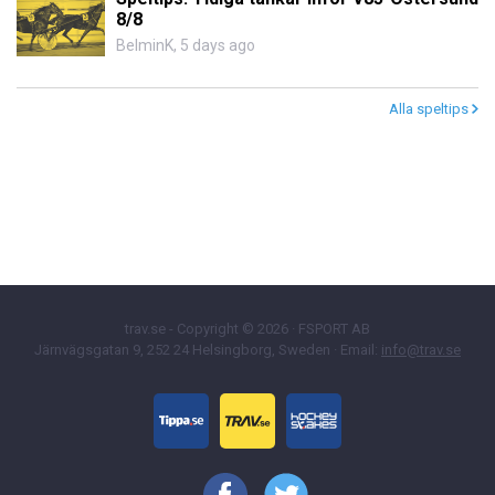
8/8
BelminK
,
5 days ago
Alla speltips
trav.se - Copyright © 2026 · FSPORT AB
Järnvägsgatan 9, 252 24 Helsingborg, Sweden · Email:
info@trav.se