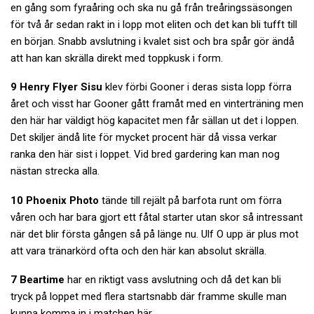
en gång som fyraåring och ska nu gå från treåringssäsongen
för två år sedan rakt in i lopp mot eliten och det kan bli tufft till
en början. Snabb avslutning i kvalet sist och bra spår gör ändå
att han kan skrälla direkt med toppkusk i form.
9 Henry Flyer Sisu
klev förbi Gooner i deras sista lopp förra
året och visst har Gooner gått framåt med en vinterträning men
den här har väldigt hög kapacitet men får sällan ut det i loppen.
Det skiljer ändå lite för mycket procent här då vissa verkar
ranka den här sist i loppet. Vid bred gardering kan man nog
nästan strecka alla.
10 Phoenix Photo
tände till rejält på barfota runt om förra
våren och har bara gjort ett fåtal starter utan skor så intressant
när det blir första gången så på länge nu. Ulf O upp är plus mot
att vara tränarkörd ofta och den här kan absolut skrälla.
7 Beartime
har en riktigt vass avslutning och då det kan bli
tryck på loppet med flera startsnabb där framme skulle man
kunna komma in i matchen här.