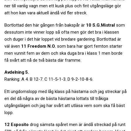
ner till vanlig vagn men ett kusk plus och fint utgångsläge gör
att hon kan vara aktuell ändå vid fler streck.
Bortlottad den här gången från bakspår är
10 S.G.Mistral
som
dessutom inte vinner lopp så ofta men gör det bra i klassen
och duger i det här loppet vid bredare gardering. Bortlottad är
väl även
11 Freedom N.O.
som bara har gjort femton starter
men vunnit fem av dem och ska duga bra i klass 1 men borde
få svårt att nå de två bästa där framme.
Avdelning 5.
Ranking: A 4. B 12-7. C 11-5-1-3. D 9-2-10-8-6.
Ett ungdomslopp med låg klass på hästarna och jag streckar på
en del då några av de bästa hästarna lottats till tråkiga
utgångslägen och jag har svårt att utläsa vem som ska få bäst
lopp.
12 Esposito
drog sämsta spåret men är ändå streckad på runt