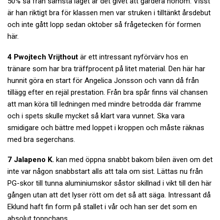
50% så från sämsta läget är det givet att gardera honom. Visst
är han riktigt bra för klassen men var struken i tilltänkt årsdebut
och inte gått lopp sedan oktober så frågetecken för formen
här.
4 Pwojtech Vrijthout
är ett intressant nyförvärv hos en
tränare som har bra träffprocent på litet material. Den här har
hunnit göra en start för Angelica Jonsson och vann då från
tillägg efter en rejäl prestation. Från bra spår finns väl chansen
att man köra till ledningen med mindre betrodda där framme
och i spets skulle mycket så klart vara vunnet. Ska vara
smidigare och bättre med loppet i kroppen och måste räknas
med bra segerchans.
7 Jalapeno K.
kan med öppna snabbt bakom bilen även om det
inte var någon snabbstart alls att tala om sist. Lättas nu från
PG-skor till tunna aluminiumskor såstor skillnad i vikt till den här
gången utan att det lyser rött om det så att säga. Intressant då
Eklund haft fin form på stallet i vår och han ser det som en
absolut toppchans.