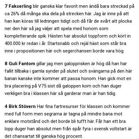
7 Fakserling
blir ganska klar favorit men ändå bara streckad på
ca 26% då många ska dela på strecken här. Jag är inne på att
han kan köras till ledningen tidigt och då får de svårt att plocka
ner den här så jag väljer att spela med honom som
kompletterande spik. Hästen har absolut toppform och kört in
400.000 kr redan i år. Startsnabb och rejäl häst som står bra
inne i propositionen här och segerchansen borde vara hög.
8 Guli Fantom
gillar jag men galopprisken är hög då han har
fallit tillbaka i gamla synder på slutet och svängarna på den här
banan kanske inte kommer att passa honom. Han gick mot en
bra placering på V75 sist då galoppen kom och han duger
verkligen bra i klassen här så garderar man är han tidig.
4 Birk Stövern
Har fina fartresurser för klassen och kommer
med full form men segrarna är tagna på mindre bana mot
enklare motstånd och det borde bli tufft här. Får han ett bra
lopp duger han absolut men från spår fyra i svensk voltstart är
det chansartat till ganska hög procent.