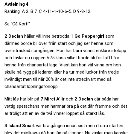
Avdelning 4.
Ranking: A 2. B 7. C 4-11-1-10-6-5. D 9-8-12.
Se “Gå Kort!”
2 Declan
håller väl inne betrodda
1 Go Peppergirl
som
därmed borde bli över från start och jag ser henne som
översträckad i omgången. Hon har bara vunnit enklare stolopp
och tävlar nu i öppen V75 klass vilket borde bli för tufft för
henne från chansartat läge. Visst kan hon väl vinna om hon
skulle nå rygg på ledaren eller ha tur med luckor från tredje
invändigt men till när 20% är det inte streckvärt med så
chansartat löpningsförlopp.
Mitt lås här blir på
7 Mirci A’lir
och
2 Declan
där båda har
vettig spetschans men hamnar bra på det där framme och det
är troligt att en av de två vinner loppet så starkt lås.
4 Island Smart
var bra gången innan sist men i förra starten
blev det mjölksyra då hon låg på i loppet. Nu växlar man kanske