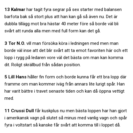
13 Kalmar
har tagit fyra segrar på sex starter med balansen
barfota bak så stort plus att han kan gå så även nu. Det är
dubbla tillägg mot bra hästar 40 meter före så borde väl bli
svårt att runda alla men med full form kan det gå.
3 Tor N.O.
vill man försöka köra i ledningen med men man
borde väl inse att det blir svårt att ta emot favoriten här och ett
lopp i rygg på ledaren vore väl det bästa om man kan komma
dit. Roligt skrällbud från sådan position.
5 Lill Hans
håller fin form och borde kunna får ett bra lopp där
framme om man kommer iväg från annars lite lurigt spår. Han
har varit bättre i travet senaste tiden och kan då öppna vettigt
med.
11 Crussi Dull
får kuskplus nu men bästa loppen har han gjort
i amerikansk vagn på slutet så minus med vanlig vagn och spår
fyra i voltstart så kanske får svårt att komma till i loppet då.