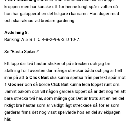
kroppen men har kanske ett för henne lurigt spår i volten då
hon har galopperat en del tidigare i karriären. Hon duger med
och ska räknas vid bredare gardering.
Avdelning 8.
Ranking: A 5. B 1. C 4-8-2-9-6-3. D 10-7.
Se “Bästa Spiken!”
Ett lopp där två hästar sticker ut på strecken och jag tar
ställning för favoriten där många streckar båda och jag är helt
inne på att
5 Click Bait
ska kunna spetsa från perfekt spår mot
1 Gooner
och då borde Click Bait kunna leda loppet runt om.
Jämnt bakom och vill någon gardera loppet så är det nog fel att
bara strecka två här, som många gör. Det är trots allt en hel del
riktigt bra hästar som är väldigt lågt streckade så för er som
garderar finns det nog visst spelvärde hos en del av ekipagen
här.