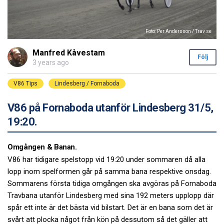
Foto: Per Andersson / Trav.se
Manfred Kåvestam
Följ
3 years ago
V86 Tips
Lindesberg / Fornaboda
V86 på Fornaboda utanför Lindesberg 31/5,
19:20.
Omgången & Banan.
V86 har tidigare spelstopp vid 19:20 under sommaren då alla
lopp inom spelformen går på samma bana respektive onsdag.
Sommarens första tidiga omgången ska avgöras på Fornaboda
Travbana utanför Lindesberg med sina 192 meters upplopp där
spår ett inte är det bästa vid bilstart. Det är en bana som det är
svårt att plocka något från kön på dessutom så det gäller att