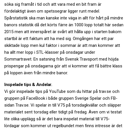
söka sig framåt i tid och att vara med en bit fram är
fördelaktigt även om spetssegrar ligger runt medel.
Spårstatistik ska man kanske inte väga in allt för hårt på mindre
banors statistik då det körts färre än 1000 lopp totalt här sedan
2015 men att innerspåret är svårt att hålla upp i starten bakom
startbil är ett faktum att ha med sig. Omgången har ett par
skiktade lopp men kul faktor i sommar är att man kommer att
ha allt mer lopp i STL-klasser på onsdagar under
Sommartravet. En satsning från Svensk Travsport med höjda
prispengar på onsdagarna gör att vi kommer att få bättre klass
på loppen även från mindre banor.
Inspelade tips & Andelar.
Vi gör inspelade tips på YouTube som du hittar på trav.se och
gruppen på FaceBook i både gruppen Sverige Spelar och FB-
sidan Trav.se. Vi spelar in till V75 på torsdagkvällar och släpper
materialet sent torsdag eller tidigt på fredag. Även om vi testat
lite olika upplägg så är det bara inspelat material till V75-
lördagar som kommer ut regelbundet men finns intresse är det