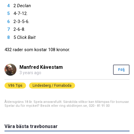
2
Declan
4-7-12.
2-3-5-6.
2-6-8.
5
Click Bait
432 rader som kostar 108 kronor.
Manfred Kåvestam
Följ
3 years ago
V86 Tips
Lindesberg / Fornaboda
Åldersgräns 18 år. Spela ansvarsfullt. Särskilda villkor kan tillämpas för bonusar.
Spelar du för mycket? Besök eller ring stödlinjen.se, 020 - 81 91 00
Våra bästa travbonusar