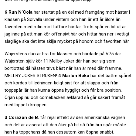
6 Run N’Cola
har startat på en del med framgång mot hästar i
klassen på Solvalla under vintern och han är ett år äldre än
favoriten med rutin mot tuffare hästar. Trots spår en bit ut är
jag inne på att man kör offensivt här och hittar han ner i vettigt
slagläge ska det inte skilja mycket på honom och favoriten här.
Wäjerstens duo är bra för klassen och härdade på V75 där
Wäjersten själv kör 11 Mellby Joker där han ser sig som
bortlottad då hästen trivs bäst när han är med där framme.
MELLBY JOKER STRUKEN!
4 Marlon Boko
har det bättre spåret
och kördes till ledningen tidigt sist för att släppa och från
toppspår lär han kunna öppna hyggligt och får bra position.
Örjan upp nu och comebacken avklarad så går säkert framåt
med loppet i kroppen.
3 Corazon de B.
får rejäl effekt av den amerikanska vagnen
och det är aviserat att den åker på hit så från bra spår måste
han ha toppchans då han dessutom kan öppna snabbt.