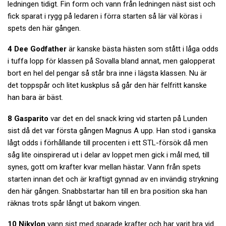
ledningen tidigt. Fin form och vann från ledningen näst sist och
fick sparat i rygg på ledaren i förra starten så lär väl köras i
spets den här gången.
4 Dee Godfather
är kanske bästa hästen som stått i låga odds
i tuffa lopp för klassen på Sovalla bland annat, men galopperat
bort en hel del pengar så står bra inne i lägsta klassen. Nu är
det toppspår och litet kuskplus så går den här felfritt kanske
han bara är bäst.
8 Gasparito
var det en del snack kring vid starten på Lunden
sist då det var första gången Magnus A upp. Han stod i ganska
lågt odds i förhållande till procenten i ett STL-försök då men
såg lite oinspirerad ut i delar av loppet men gick i mål med, till
synes, gott om krafter kvar mellan hästar. Vann från spets
starten innan det och är kraftigt gynnad av en invändig strykning
den här gången. Snabbstartar han till en bra position ska han
räknas trots spår långt ut bakom vingen.
10 Nikylon
vann sist med sparade krafter och har varit bra vid