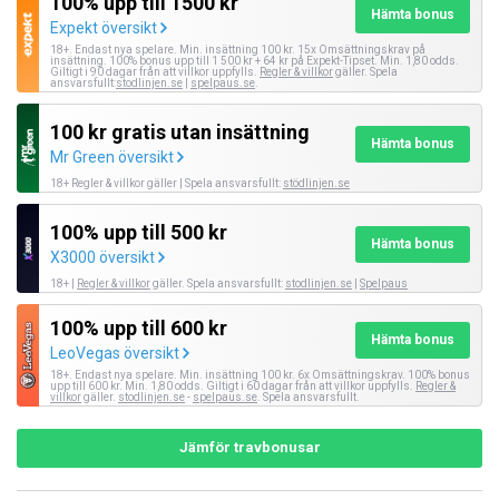
100% upp till 1500 kr
Hämta bonus
Expekt översikt
18+. Endast nya spelare. Min. insättning 100 kr. 15x Omsättningskrav på
insättning. 100% bonus upp till 1 500 kr + 64 kr på Expekt-Tipset. Min. 1,80 odds.
Giltigt i 90 dagar från att villkor uppfylls.
Regler & villkor
gäller. Spela
ansvarsfullt:
stodlinjen.se
|
spelpaus.se
.
100 kr gratis utan insättning
Hämta bonus
Mr Green översikt
18+ Regler & villkor gäller | Spela ansvarsfullt:
stödlinjen.se
100% upp till 500 kr
Hämta bonus
X3000 översikt
18+ |
Regler & villkor
gäller. Spela ansvarsfullt:
stodlinjen.se
|
Spelpaus
100% upp till 600 kr
Hämta bonus
LeoVegas översikt
18+. Endast nya spelare. Min. insättning 100 kr. 6x Omsättningskrav. 100% bonus
upp till 600 kr. Min. 1,80 odds. Giltigt i 60 dagar från att villkor uppfylls.
Regler &
villkor
gäller.
stodlinjen.se
-
spelpaus.se
. Spela ansvarsfullt.
Jämför travbonusar