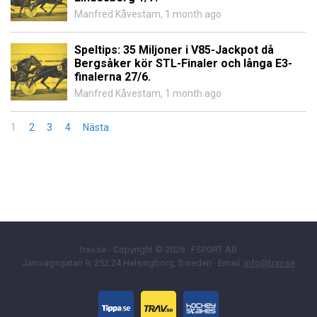
Manfred Kåvestam
,
1 month ago
Speltips: 35 Miljoner i V85-Jackpot då
Bergsåker kör STL-Finaler och långa E3-
finalerna 27/6.
Manfred Kåvestam
,
1 month ago
1
2
3
4
Nästa
trav.se - Copyright © 2026 · FSPORT AB
Järnvägsgatan 9, 252 24 Helsingborg, Sweden · Email:
info@trav.se