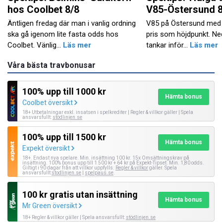
hos Coolbet 8/8
V85-Östersund 8
Äntligen fredag där man i vanlig ordning
V85 på Östersund med
ska gå igenom lite fasta odds hos
pris som höjdpunkt. Ne
Coolbet. Vänlig...
Läs mer
tankar inför...
Läs mer
Våra bästa travbonusar
100% upp till 1000 kr
Hämta bonus
Coolbet översikt
18+ Utbetalningar exkl. insatsen i spelkrediter | Regler & villkor gäller | Spela
ansvarsfullt:
stödlinjen.se
100% upp till 1500 kr
Hämta bonus
Expekt översikt
18+. Endast nya spelare. Min. insättning 100 kr. 15x Omsättningskrav på
insättning. 100% bonus upp till 1 500 kr + 64 kr på Expekt-Tipset. Min. 1,80 odds.
Giltigt i 90 dagar från att villkor uppfylls.
Regler & villkor
gäller. Spela
ansvarsfullt:
stodlinjen.se
|
spelpaus.se
.
100 kr gratis utan insättning
Hämta bonus
Mr Green översikt
18+ Regler & villkor gäller | Spela ansvarsfullt:
stödlinjen.se