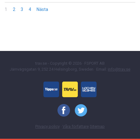
1
2
3
4
Nästa
trav.se - Copyright © 2026 · FSPORT AB
Järnvägsgatan 9, 252 24 Helsingborg, Sweden · Email:
info@trav.se
Privacy policy
·
Våra författare
Sitemap