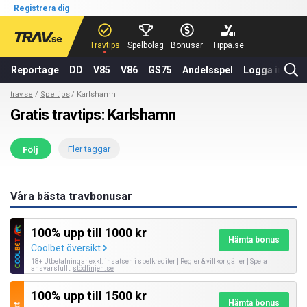
Registrera dig
Travtips
Spelbolag
Bonusar
Tippa.se
Reportage
DD
V85
V86
GS75
Andelsspel
Logga in
trav.se
Speltips
Karlshamn
Gratis travtips: Karlshamn
Fler taggar
Följ
Våra bästa travbonusar
100% upp till 1000 kr
Hämta bonus
Coolbet översikt
18+ Utbetalningar exkl. insatsen i spelkrediter | Regler & villkor gäller | Spela
ansvarsfullt:
stödlinjen.se
100% upp till 1500 kr
Hämta bonus