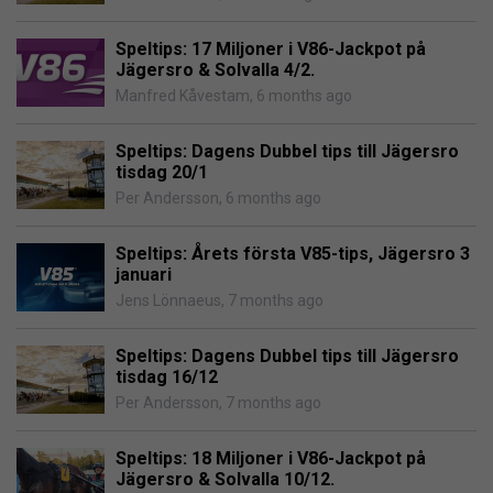
Speltips: 17 Miljoner i V86-Jackpot på
Jägersro & Solvalla 4/2.
Manfred Kåvestam
,
6 months ago
Speltips: Dagens Dubbel tips till Jägersro
tisdag 20/1
Per Andersson
,
6 months ago
Speltips: Årets första V85-tips, Jägersro 3
januari
Jens Lönnaeus
,
7 months ago
Speltips: Dagens Dubbel tips till Jägersro
tisdag 16/12
Per Andersson
,
7 months ago
Speltips: 18 Miljoner i V86-Jackpot på
Jägersro & Solvalla 10/12.