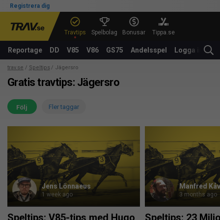
Registrera dig
Travtips
Spelbolag
Bonusar
Tippa.se
Reportage
DD
V85
V86
GS75
Andelsspel
Logga in
trav.se
Speltips
Jägersro
Gratis travtips: Jägersro
Fler taggar
Följ
Jens Lönnaeus
Manfred Kå
1 week ago
3 months ago
Speltips: V85-tips med Hugo
Speltips: 23 Milj