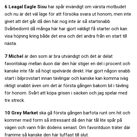
6 Leagal Eagle Sisu
har spår invändigt om värsta motbudet
och nu är det väl läge för att försöka svara ut honom, men inte
givet att det går då den här nog inte är så startsnabb.
Svårbedömt då många här har gjort väldigt få starter och kan
visa höjning kring både det ena och det andra från en start till
nästa.
7 Michel
är den som är bra utvändigt och det är delat
favoritskap mellan duon där den här stiger en del i procent och
kanske inte får så högt spelvärde direkt. Har gjort någon snabb
start i bilprovstart innan tävlingar och kanske kan komma iväg
riktigt snabbt även om det är första gången bakom bil i tävling
för honom. Svårt att köpa grisen i säcken och jag spelar med
tre streck.
10 Grey Market
ska gå första gången barfota runt om hit och
kommer med form så intressant då den här tål lite spår på
vägen och vann från dödens senast. Om favoritduon träter där
framme så kanske den här tuffast till slut.