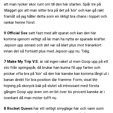
att man rycker skor runt om till den här starten. Spår tre på
tillägget gör att man sitter bra på det på ‘kör’ och kan gå rakt
framåt så jag håller detta som en riktigt bra chans i loppet och
rankar henne först.
9 Official Sox
satt fast med allt sparat och kan den här
komma igenom vettigt så lär man ha nytta av sparade krafter.
Jepson upp senast och det var så klart plus mot tränarkört
innan det så fortsatt plus med Jepson upp nu. Tidig.
7 Make My Trip V.S.
är väl ingen raket ut men Goop upp på ett
sto från springspår, då brukar han kunna få upp farten och
prickar ofta bra på ‘kör’ så den här kanske kan komma långt ut i
banan direkt för bra position där framme. Form, visat lite
höjning på skoryck bak på slutet så intressant med första
gången Goop upp även om en bit över tio procent kanske är i
överkant då man möter tufft nu.
8 Rocket Queen
har ett vettigt smygläge här och vann som