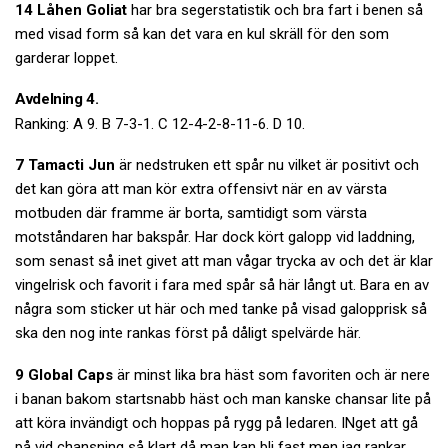
14 Låhen Goliat
har bra segerstatistik och bra fart i benen så
med visad form så kan det vara en kul skräll för den som
garderar loppet.
Avdelning 4.
Ranking: A 9. B 7-3-1. C 12-4-2-8-11-6. D 10.
7 Tamacti Jun
är nedstruken ett spår nu vilket är positivt och
det kan göra att man kör extra offensivt när en av värsta
motbuden där framme är borta, samtidigt som värsta
motståndaren har bakspår. Har dock kört galopp vid laddning,
som senast så inet givet att man vågar trycka av och det är klar
vingelrisk och favorit i fara med spår så här långt ut. Bara en av
några som sticker ut här och med tanke på visad galopprisk så
ska den nog inte rankas först på dåligt spelvärde här.
9 Global Caps
är minst lika bra häst som favoriten och är nere
i banan bakom startsnabb häst och man kanske chansar lite på
att köra invändigt och hoppas på rygg på ledaren. INget att gå
på vid chansning så klart då man kan bli fast men jag rankar