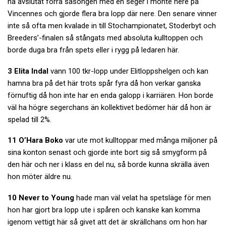
ha avslutat förra säsongen med en seger i monte nere på
Vincennes och gjorde flera bra lopp där nere. Den senare vinner
inte så ofta men kvalade in till Stochampionatet, Stoderbyt och
Breeders’-finalen så stångats med absoluta kulltoppen och
borde duga bra från spets eller i rygg på ledaren här.
3 Elita Indal
vann 100 tkr-lopp under Elitloppshelgen och kan
hamna bra på det här trots spår fyra då hon verkar ganska
förnuftig då hon inte har en enda galopp i karriären. Hon borde
väl ha högre segerchans än kollektivet bedömer här då hon är
spelad till 2%.
11 O’Hara Boko
var ute mot kulltoppar med många miljoner på
sina konton senast och gjorde inte bort sig så smygform på
den här och ner i klass en del nu, så borde kunna skrälla även
hon möter äldre nu.
10 Never to Young
hade man väl velat ha spetsläge för men
hon har gjort bra lopp ute i spåren och kanske kan komma
igenom vettigt här så givet att det är skrällchans om hon har