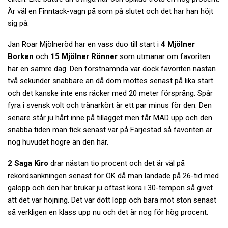
Är väl en Finntack-vagn på som på slutet och det har han höjt
sig på.
Jan Roar Mjölneröd har en vass duo till start i
4 Mjölner
Borken
och
15 Mjölner Rönner
som utmanar om favoriten
har en sämre dag. Den förstnämnda var dock favoriten nästan
två sekunder snabbare än då dom möttes senast på lika start
och det kanske inte ens räcker med 20 meter försprång. Spår
fyra i svensk volt och tränarkört är ett par minus för den. Den
senare står ju hårt inne på tillägget men får MAD upp och den
snabba tiden man fick senast var på Färjestad så favoriten är
nog huvudet högre än den här.
2 Saga Kiro
drar nästan tio procent och det är väl på
rekordsänkningen senast för ÖK då man landade på 26-tid med
galopp och den här brukar ju oftast köra i 30-tempon så givet
att det var höjning. Det var dött lopp och bara mot ston senast
så verkligen en klass upp nu och det är nog för hög procent.