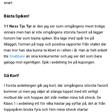
snart.
Bästa Spiken!
11 Ness Tjo Tyr
är den jag ser som omgångens mest troliga
vinnare men han är inte omgångens största favorit så lägger
honom här som bästa spiken. Bra läge med spår tre på
tillägget, formen på topp och positiva rapporter från stallet där
man tror han ska kunna ta klivet in i eliten i år. Han är helt enkelt
lite
Snabbare
än sina konkurrenter och jag ser det som bara
galopp mot egentligen. Spik i avdelning tre på kupongen.
Gå Kort!
I första avdelningen går jag kort, där omgångens största favorit
kommer ut men jag väljer at stänga loppet med ett vettigt
motbud där och hoppas det står mellan mina två streck. Se
Klass 1 i avdelning ett för vilka hästar jag syftar på, det är från
toppspåren bricka fyra och fem mina streck startar.