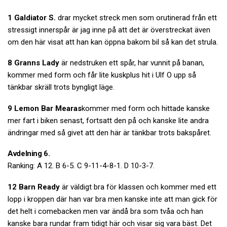
1 Galdiator S.
drar mycket streck men som orutinerad från ett
stressigt innerspår är jag inne på att det är överstreckat även
om den här visat att han kan öppna bakom bil så kan det strula.
8 Granns Lady
är nedstruken ett spår, har vunnit på banan,
kommer med form och får lite kuskplus hit i Ulf O upp så
tänkbar skräll trots byngligt läge.
9 Lemon Bar Mearas
kommer med form och hittade kanske
mer fart i biken senast, fortsatt den på och kanske lite andra
ändringar med så givet att den här är tänkbar trots bakspåret.
Avdelning 6.
Ranking: A 12. B 6-5. C 9-11-4-8-1. D 10-3-7.
12 Barn Ready
är väldigt bra för klassen och kommer med ett
lopp i kroppen där han var bra men kanske inte att man gick för
det helt i comebacken men var ändå bra som tvåa och han
kanske bara rundar fram tidigt här och visar sig vara bäst. Det