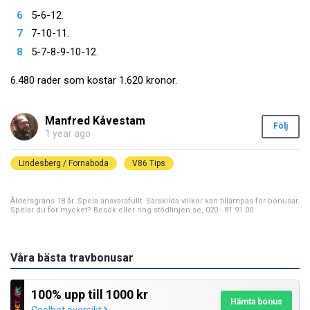
5-6-12.
7-10-11.
5-7-8-9-10-12.
6.480 rader som kostar 1.620 kronor.
Manfred Kåvestam
Följ
1 year ago
Lindesberg / Fornaboda
V86 Tips
Åldersgräns 18 år. Spela ansvarsfullt. Särskilda villkor kan tillämpas för bonusar.
Spelar du för mycket? Besök eller ring stödlinjen.se, 020 - 81 91 00
Våra bästa travbonusar
100% upp till 1000 kr
Hämta bonus
Coolbet översikt