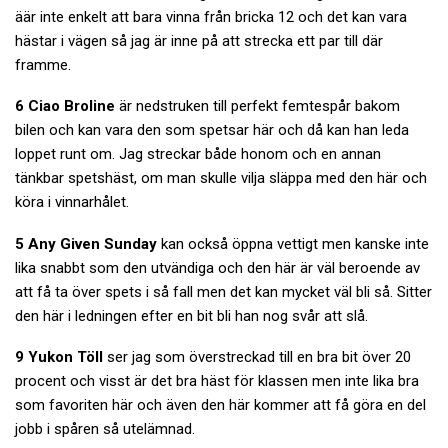
äär inte enkelt att bara vinna från bricka 12 och det kan vara
hästar i vägen så jag är inne på att strecka ett par till där
framme.
6 Ciao Broline
är nedstruken till perfekt femtespår bakom
bilen och kan vara den som spetsar här och då kan han leda
loppet runt om. Jag streckar både honom och en annan
tänkbar spetshäst, om man skulle vilja släppa med den här och
köra i vinnarhålet.
5 Any Given Sunday
kan också öppna vettigt men kanske inte
lika snabbt som den utvändiga och den här är väl beroende av
att få ta över spets i så fall men det kan mycket väl bli så. Sitter
den här i ledningen efter en bit bli han nog svår att slå.
9 Yukon Töll
ser jag som överstreckad till en bra bit över 20
procent och visst är det bra häst för klassen men inte lika bra
som favoriten här och även den här kommer att få göra en del
jobb i spåren så utelämnad.