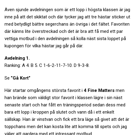
Även sjunde avdelningen som är ett lopp i högsta klassen är jag
inne på att det skiktat och där tycker jag att tre hästar sticker ut
med betydligt bättre segerchans än övriga i det fältet. Favoriten
där känns lite överstreckad och det är bra att få med ett par
vettiga motbud i den avdelningen så kolla näst sista loppet på
kupongen för vilka hästar jag går på där.
Avdelning 1.
Ranking: A 4. B 5. C 1-6-2-11-7-10. D 9-3-8.
Se
”Gå Kort”
Här startar omgångens största favorit i
4 Fine Matters
men
han brände som väldigt stor favorit i klassen lägre i sin näst
senaste start och har fått en träningsperiod sedan dess med
bara ett lopp i kroppen på slutet och vann då i ett enkelt
sällskap. Han är vinstvan och fick ett bra läge så givet att det är
toppchans men det kan kosta lite att komma till spets och jag
väljer att gardera med ett intressant motbud.