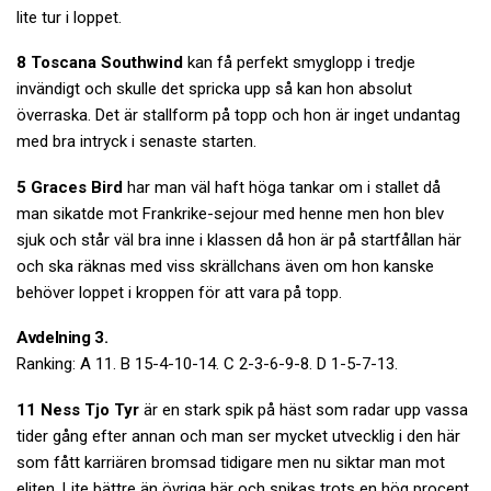
lite tur i loppet.
8 Toscana Southwind
kan få perfekt smyglopp i tredje
invändigt och skulle det spricka upp så kan hon absolut
överraska. Det är stallform på topp och hon är inget undantag
med bra intryck i senaste starten.
5 Graces Bird
har man väl haft höga tankar om i stallet då
man sikatde mot Frankrike-sejour med henne men hon blev
sjuk och står väl bra inne i klassen då hon är på startfållan här
och ska räknas med viss skrällchans även om hon kanske
behöver loppet i kroppen för att vara på topp.
Avdelning 3.
Ranking: A 11. B 15-4-10-14. C 2-3-6-9-8. D 1-5-7-13.
11 Ness Tjo Tyr
är en stark spik på häst som radar upp vassa
tider gång efter annan och man ser mycket utvecklig i den här
som fått karriären bromsad tidigare men nu siktar man mot
eliten. Lite bättre än övriga här och spikas trots en hög procent.