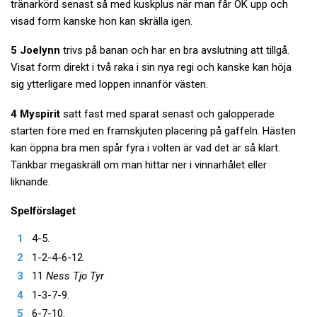
tränarkörd senast så med kuskplus när man får ÖK upp och
visad form kanske hon kan skrälla igen.
5 Joelynn
trivs på banan och har en bra avslutning att tillgå.
Visat form direkt i två raka i sin nya regi och kanske kan höja
sig ytterligare med loppen innanför västen.
4 Myspirit
satt fast med sparat senast och galopperade
starten före med en framskjuten placering på gaffeln. Hästen
kan öppna bra men spår fyra i volten är vad det är så klart.
Tänkbar megaskräll om man hittar ner i vinnarhålet eller
liknande.
Spelförslaget
4-5.
1-2-4-6-12.
11
Ness Tjo Tyr
1-3-7-9.
6-7-10.