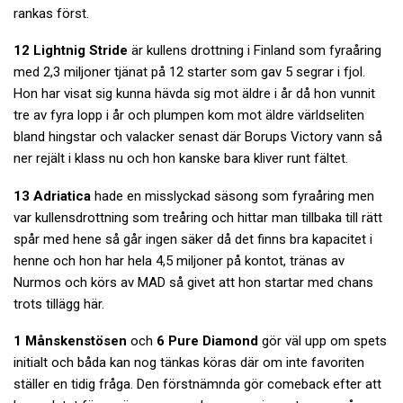
rankas först.
12 Lightnig Stride
är kullens drottning i Finland som fyraåring
med 2,3 miljoner tjänat på 12 starter som gav 5 segrar i fjol.
Hon har visat sig kunna hävda sig mot äldre i år då hon vunnit
tre av fyra lopp i år och plumpen kom mot äldre världseliten
bland hingstar och valacker senast där Borups Victory vann så
ner rejält i klass nu och hon kanske bara kliver runt fältet.
13 Adriatica
hade en misslyckad säsong som fyraåring men
var kullensdrottning som treåring och hittar man tillbaka till rätt
spår med hene så går ingen säker då det finns bra kapacitet i
henne och hon har hela 4,5 miljoner på kontot, tränas av
Nurmos och körs av MAD så givet att hon startar med chans
trots tillägg här.
1 Månskenstösen
och
6 Pure Diamond
gör väl upp om spets
initialt och båda kan nog tänkas köras där om inte favoriten
ställer en tidig fråga. Den förstnämnda gör comeback efter att