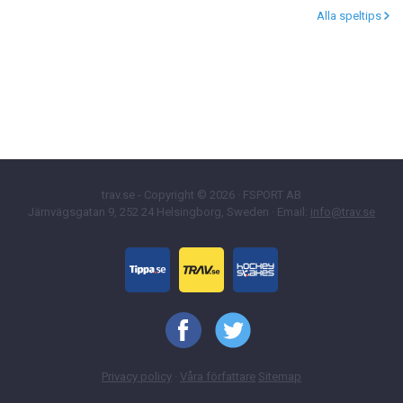
Alla speltips
trav.se - Copyright © 2026 · FSPORT AB
Järnvägsgatan 9, 252 24 Helsingborg, Sweden · Email:
info@trav.se
Privacy policy
·
Våra författare
Sitemap