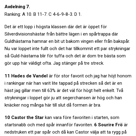
Avdelning 7.
Ranking: A 10. B 11-7. C 4-6-9-8-3. D 1.
Det är ett lopp i högsta klassen där det är öppet för
Silverdivisionshästar från bättre lägen i en spårtrappa där
Guldhästarna hamnar en bit ut bakom vingen eller från bakspår.
Nu var loppet inte fullt och det har tillkommit ett par strykningar
så Guld-hästarna blir för tuffa och det är dom tre bästa som
gör upp här väldigt ofta. Jag stänger på tre streck.
11 Hades de Vandel
är för stor favorit och jag har höjt honom
i rankingar när han varit lite tappad på strecken så det är en
häst jag gillar men till 63% är det väl för högt helt enkelt. Två
strykningar i loppet gör ju att segerchansen är hög och han
knäcker nog många här till slut då formen är bra.
10 Castor the Star
kan vara före favoriten i starten, som
startsnabb och med spår innanför favoriten.
6 Sourire Frö
är
nedstruken ett par spår och då kan Castor välja att ta rygg på