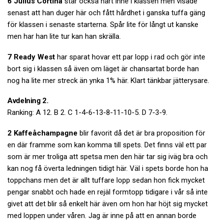
6 Julius Cortina
står också hårt inne i klassen men visade
senast att han duger här och fått hårdhet i ganska tuffa gäng
för klassen i senaste starterna. Spår lite för långt ut kanske
men har han lite tur kan han skrälla.
7 Ready West
har sparat hovar ett par lopp i rad och gör inte
bort sig i klassen så även om läget är chansartat borde han
nog ha lite mer streck än ynka 1% här. Klart tänkbar jätterysare.
Avdelning 2.
Ranking: A 12. B 2. C 1-4-6-13-8-11-10-5. D 7-3-9.
2 Kaffeåchampagne
blir favorit då det är bra proposition för
en där framme som kan komma till spets. Det finns väl ett par
som är mer troliga att spetsa men den här tar sig iväg bra och
kan nog få överta ledningen tidigt här. Väl i spets borde hon ha
toppchans men det är allt tuffare lopp sedan hon fick mycket
pengar snabbt och hade en rejäl formtopp tidigare i vår så inte
givet att det blir så enkelt här även om hon har höjt sig mycket
med loppen under våren. Jag är inne på att en annan borde