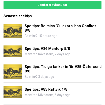
Jämför travbonusar
Senaste speltips
Speltips: Belmins 'Guldkorn' hos Coolbet
8/8
BelminK
,
15 hours ago
Speltips: V86 Mantorp 5/8
Manfred Kåvestam
,
2 days ago
Speltips: Tidiga tankar inför V85-Östersund
8/8
BelminK
,
3 days ago
Speltips: V85 Rättvik 1/8
Manfred Kåvestam
,
6 days ago