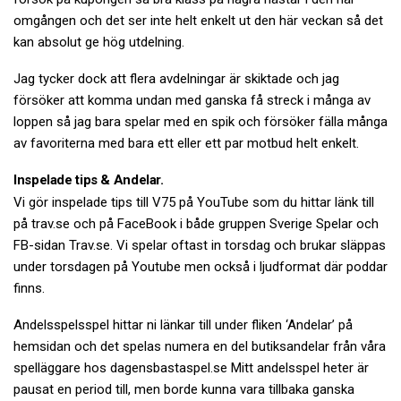
omgången och det ser inte helt enkelt ut den här veckan så det
kan absolut ge hög utdelning.
Jag tycker dock att flera avdelningar är skiktade och jag
försöker att komma undan med ganska få streck i många av
loppen så jag bara spelar med en spik och försöker fälla många
av favoriterna med bara ett eller ett par motbud helt enkelt.
Inspelade tips & Andelar.
Vi gör inspelade tips till V75 på YouTube som du hittar länk till
på trav.se och på FaceBook i både gruppen Sverige Spelar och
FB-sidan Trav.se. Vi spelar oftast in torsdag och brukar släppas
under torsdagen på Youtube men också i ljudformat där poddar
finns.
Andelsspelsspel hittar ni länkar till under fliken ‘Andelar’ på
hemsidan och det spelas numera en del butiksandelar från våra
spelläggare hos dagensbastaspel.se Mitt andelsspel heter är
pausat en period till, men borde kunna vara tillbaka ganska