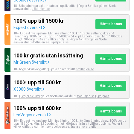
18+ Utbetalningar exkl. insatsen i spelkrediter | Regler & villkor gäller | Spela
ansvarsfullt:
stödlinjen.se
100% upp till 1500 kr
Hämta bonus
Expekt översikt
18+. Endast nya spelare. Min. insättning 100 kr. 15x Omsättningskrav på
insättning. 100% bonus upp till 1 500 kr + 64 kr på Expekt-Tipset. Min. 1,80 odds.
Giltigt i 90 dagar från att villkor uppfylls.
Regler & villkor
gäller. Spela
ansvarsfullt:
stodlinjen.se
|
spelpaus.se
.
100 kr gratis utan insättning
Hämta bonus
Mr Green översikt
18+ Regler & villkor gäller | Spela ansvarsfullt:
stödlinjen.se
100% upp till 500 kr
Hämta bonus
X3000 översikt
18+ |
Regler & villkor
gäller. Spela ansvarsfullt:
stodlinjen.se
|
Spelpaus
100% upp till 600 kr
Hämta bonus
LeoVegas översikt
18+. Endast nya spelare. Min. insättning 100 kr. 6x Omsättningskrav. 100% bonus
upp till 600 kr. Min. 1,80 odds. Giltigt i 60 dagar från att villkor uppfylls.
Regler &
villkor
gäller.
stodlinjen.se
-
spelpaus.se
. Spela ansvarsfullt.