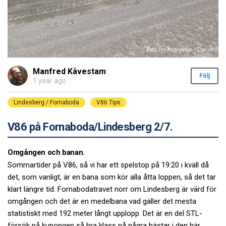
Foto: Per Andersson / Trav.se
Manfred Kåvestam
Följ
1 year ago
Lindesberg / Fornaboda
V86 Tips
V86 på Fornaboda/Lindesberg 2/7.
Omgången och banan.
Sommartider på V86, så vi har ett spelstop på 19:20 i kväll då
det, som vanligt, är en bana som kör alla åtta loppen, så det tar
klart längre tid. Fornabodatravet norr om Lindesberg är värd för
omgången och det är en medelbana vad gäller det mesta
statistiskt med 192 meter långt upplopp. Det är en del STL-
försök på kupongen så bra klass på några hästar i den här