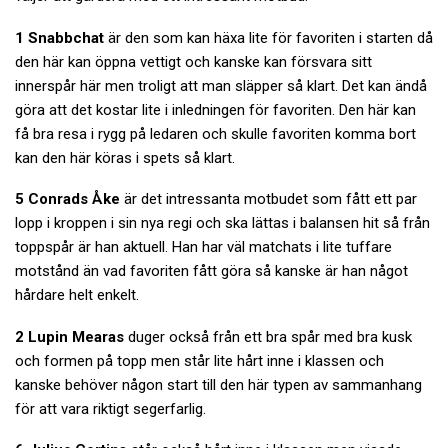
1 Snabbchat
är den som kan häxa lite för favoriten i starten då
den här kan öppna vettigt och kanske kan försvara sitt
innerspår här men troligt att man släpper så klart. Det kan ändå
göra att det kostar lite i inledningen för favoriten. Den här kan
få bra resa i rygg på ledaren och skulle favoriten komma bort
kan den här köras i spets så klart.
5 Conrads Åke
är det intressanta motbudet som fått ett par
lopp i kroppen i sin nya regi och ska lättas i balansen hit så från
toppspår är han aktuell. Han har väl matchats i lite tuffare
motstånd än vad favoriten fått göra så kanske är han något
hårdare helt enkelt.
2 Lupin Mearas
duger också från ett bra spår med bra kusk
och formen på topp men står lite hårt inne i klassen och
kanske behöver någon start till den här typen av sammanhang
för att vara riktigt segerfarlig.