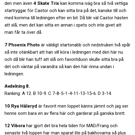
den men även
4 Skate Trix
kan komma iväg bra så två vettiga
startryggar för Castor och kan sitta bra på det, kanske till och
med komma till ledningen efter en bit. Då blir väl Castor hästen
att slå, men det kan sitta en annan i spets och inte givet att
man får ta över då.
7 Phoenix Photo
är väldigt startsnabb och nedstruken två spår
så inte otänkbart att han vill köra i ledningen med den här nu
och då blir han tuff att slå om favoritduon skulle sitta bra på
det och väntar på varandra så kan den här rinna undan i
ledningen.
Avdelning 8.
Ranking: A 12. B 10-9. C 7-8-5-1-4-11-13-15-6. D 3-14.
10 Rya Håleryd
är favorit men loppet känns jämnt och jag ser
henne som bara en av flera här och garderar på ganska brett.
12 Vibora
har gjort det bra hela tiden för MAD/Frang och
senaste två loppen har man sparat lite på bakhovarna så plus