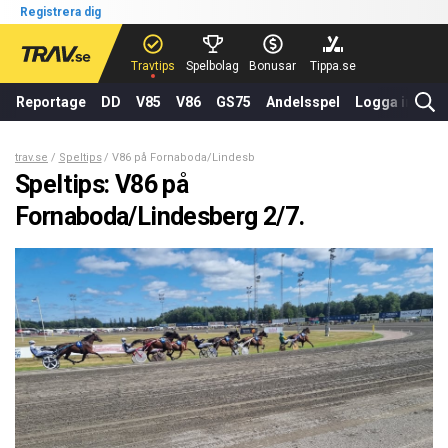
Registrera dig
Travtips
Spelbolag
Bonusar
Tippa.se
Reportage
DD
V85
V86
GS75
Andelsspel
Logga in
trav.se
Speltips
V86 på Fornaboda/Lindesberg 2/7.
Speltips: V86 på
Fornaboda/Lindesberg 2/7.