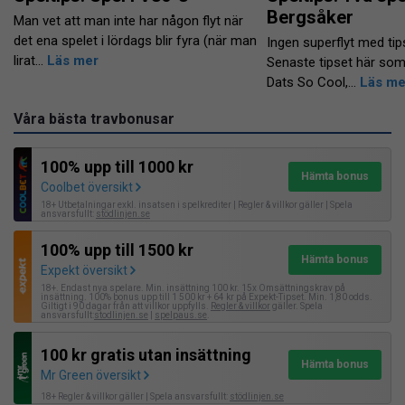
Bergsåker
Man vet att man inte har någon flyt när
det ena spelet i lördags blir fyra (när man
Ingen superflyt med tip
lirat...
Läs mer
Senaste tipset här som 
Dats So Cool,...
Läs me
Våra bästa travbonusar
100% upp till 1000 kr
Hämta bonus
Coolbet översikt
18+ Utbetalningar exkl. insatsen i spelkrediter | Regler & villkor gäller | Spela
ansvarsfullt:
stödlinjen.se
100% upp till 1500 kr
Hämta bonus
Expekt översikt
18+. Endast nya spelare. Min. insättning 100 kr. 15x Omsättningskrav på
insättning. 100% bonus upp till 1 500 kr + 64 kr på Expekt-Tipset. Min. 1,80 odds.
Giltigt i 90 dagar från att villkor uppfylls.
Regler & villkor
gäller. Spela
ansvarsfullt:
stodlinjen.se
|
spelpaus.se
.
100 kr gratis utan insättning
Hämta bonus
Mr Green översikt
18+ Regler & villkor gäller | Spela ansvarsfullt:
stödlinjen.se