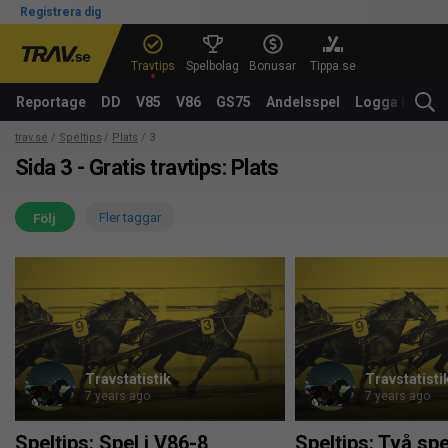
Registrera dig
Travtips
Spelbolag
Bonusar
Tippa.se
Reportage
DD
V85
V86
GS75
Andelsspel
Logga in
trav.se
Speltips
Plats
3
Sida 3 - Gratis travtips: Plats
Fler taggar
Följ
Travstatistik
Travstatisti
7 years ago
7 years ago
Speltips: Spel i V86-8
Speltips: Två spe