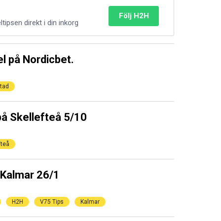
Följ H2H
ipsen direkt i din inkorg
l på Nordicbet.
tad
 på Skellefteå 5/10
fteå
d Kalmar 26/1
H2H
V75 Tips
Kalmar