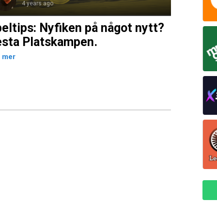
4 years ago
eltips: Nyfiken på något nytt?
esta Platskampen.
 mer