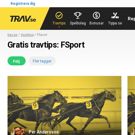
Registrera dig
Re
Travtips
Spelbolag
Bonusar
Tippa.se
trav.se
Speltips
FSport
Gratis travtips: FSport
Fler taggar
Följ
Per Andersson