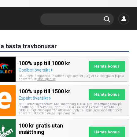
a bästa travbonusar
100% upp till 1000 kr
Hämta bonus
Coolbet översikt
18+ Utbetalningar exkl. insatsen i spelkrediter | Regler & villkor gäller | Spela
ansvarsfullt:
stödlinjen.se
100% upp till 1500 kr
Hämta bonus
Expekt översikt
18+. Endast nya spelare. Min. insättning 100 kr. 15x Omsättningskrav på
insättning. 100% bonus upp till 1 500 kr + 64 kr på Expekt-Tipset. Min. 1,80
odds. Giltigt i 90 dagar från att villkor uppfylls.
Regler & villkor
gäller. Spela
ansvarsfullt:
stodlinjen.se
|
spelpaus.se
.
100 kr gratis utan
insättning
Hämta bonus