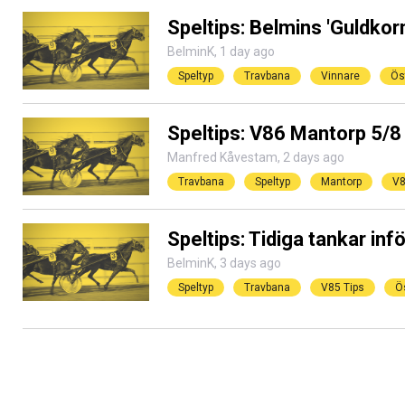
Speltips: Belmins 'Guldkor
BelminK
,
1 day ago
Speltyp
Travbana
Vinnare
Ös
Speltips: V86 Mantorp 5/8
Manfred Kåvestam
,
2 days ago
Travbana
Speltyp
Mantorp
V8
Speltips: Tidiga tankar in
BelminK
,
3 days ago
Speltyp
Travbana
V85 Tips
Ö