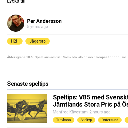
Lycka till.
Per Andersson
5 years ago
H2H
Jägersro
Åldersgräns 18 år. Spela ansvarsfullt. Särskilda villkor kan tillämpas för bonusar.
Senaste speltips
Speltips: V85 med Svenskt
Jämtlands Stora Pris på Ö
Manfred Kåvestam
,
2 hours ago
Travbana
Speltyp
Östersund