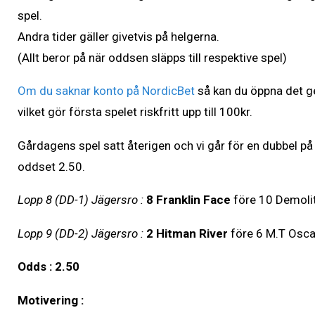
spel.
Andra tider gäller givetvis på helgerna.
(Allt beror på när oddsen släpps till respektive spel)
Om du saknar konto på
NordicBet
så kan du öppna det g
vilket gör första spelet riskfritt upp till 100kr.
Gårdagens spel satt återigen och vi går för en dubbel på
oddset 2.50.
Lopp 8 (DD-1) Jägersro :
8 Franklin Face
före 10 Demolit
Lopp 9 (DD-2) Jägersro :
2 Hitman River
före 6 M.T Oscar
Odds : 2.50
Motivering :