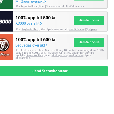
Mr Green översikt
18+ Regler & villkor gäller | Spela ansvarsfullt:
stödlinjen.se
100% upp till 500 kr
Hämta bonus
X3000 översikt
18+ |
Regler & villkor
gäller. Spela ansvarsfullt:
stodlinjen.se
|
Spelpaus
100% upp till 600 kr
Hämta bonus
LeoVegas översikt
18+. Endast nya spelare. Min. insättning 100 kr. 6x Omsättningskrav. 100%
bonus upp till 600 kr. Min. 1,80 odds. Giltigt i 60 dagar från att villkor
uppfylls.
Regler & villkor
gäller.
stodlinjen.se
-
spelpaus.se
. Spela
ansvarsfullt.
Jämför travbonusar