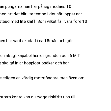
 än pengarna han har på sig medans 10
d att det blir lite tempo i det här loppet när
ud med lite klaff. Bör i vilket fall vara före 10
en har varit skadad i ca 18mån och gör
n riktigt kapabel herre i grunden och 6 M.T
t ska gå in är hopplöst osäker och har
isserligen en värdig motståndare men även om
strera konto kan du rygga riskfritt upp till