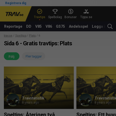
Registrera dig
Travtips
Spelbolag
Bonusar
Tippa.se
Reportage
DD
V85
V86
GS75
Andelsspel
Logga in
trav.se
Speltips
Plats
6
Sida 6 - Gratis travtips: Plats
Fler taggar
Följ
Travstatistik
Travstatisti
8 years ago
8 years ago
Speltips: Återigen två
Speltips: Ett hu