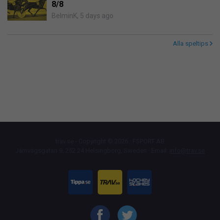
8/8
BelminK
,
5 days ago
Alla speltips
trav.se - Copyright © 2026 · FSPORT AB
Järnvägsgatan 9, 252 24 Helsingborg, Sweden · Email:
info@trav.se