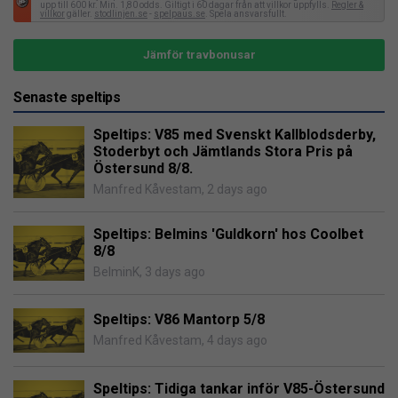
upp till 600 kr. Min. 1,80 odds. Giltigt i 60 dagar från att villkor uppfylls.
Regler &
villkor
gäller.
stodlinjen.se
-
spelpaus.se
. Spela ansvarsfullt.
Jämför travbonusar
Senaste speltips
Speltips: V85 med Svenskt Kallblodsderby,
Stoderbyt och Jämtlands Stora Pris på
Östersund 8/8.
Manfred Kåvestam
,
2 days ago
Speltips: Belmins 'Guldkorn' hos Coolbet
8/8
BelminK
,
3 days ago
Speltips: V86 Mantorp 5/8
Manfred Kåvestam
,
4 days ago
Speltips: Tidiga tankar inför V85-Östersund