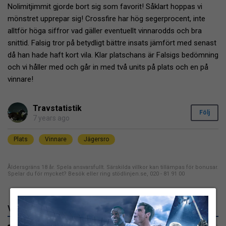
Nolimitjimmit gjorde bort sig som favorit! Såklart hoppas vi
mönstret upprepar sig! Crossfire har hög segerprocent, inte
alltför höga siffror vad gäller eventuellt vinnarodds och bra
snittid. Falsig tror på betydligt bättre insats jämfört med senast
då han hade haft kort vila. Klar platschans är Falsigs bedömning
och vi håller med och går in med två units på plats och en på
vinnare!
Travstatistik
Följ
7 years ago
Plats
Vinnare
Jägersro
Åldersgräns 18 år. Spela ansvarsfullt. Särskilda villkor kan tillämpas för bonusar.
Spelar du för mycket? Besök eller ring stödlinjen.se, 020 - 81 91 00
Våra bästa travbonusar