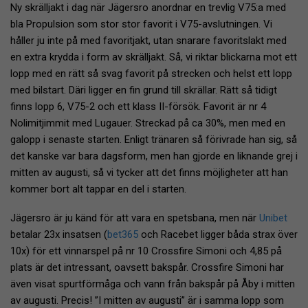
Ny skrälljakt i dag när Jägersro anordnar en trevlig V75:a med
bla Propulsion som stor stor favorit i V75-avslutningen. Vi
håller ju inte på med favoritjakt, utan snarare favoritslakt med
en extra krydda i form av skrälljakt. Så, vi riktar blickarna mot ett
lopp med en rätt så svag favorit på strecken och helst ett lopp
med bilstart. Däri ligger en fin grund till skrällar. Rätt så tidigt
finns lopp 6, V75-2 och ett klass II-försök. Favorit är nr 4
Nolimitjimmit med Lugauer. Streckad på ca 30%, men med en
galopp i senaste starten. Enligt tränaren så förivrade han sig, så
det kanske var bara dagsform, men han gjorde en liknande grej i
mitten av augusti, så vi tycker att det finns möjligheter att han
kommer bort alt tappar en del i starten.
Jägersro är ju känd för att vara en spetsbana, men när
Unibet
betalar 23x insatsen (
bet365
och Racebet ligger båda strax över
10x) för ett vinnarspel på nr 10 Crossfire Simoni och 4,85 på
plats är det intressant, oavsett bakspår. Crossfire Simoni har
även visat spurtförmåga och vann från bakspår på Åby i mitten
av augusti. Precis! ”I mitten av augusti” är i samma lopp som