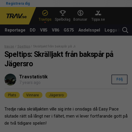
Registrera dig
Travtips
Spelbolag
Bonusar
Tippa.se
Reportage
DD
V85
V86
GS75
Andelsspel
Logga in
trav.se
Speltips
Skrälljakt från bakspår på Jägersro
Speltips: Skrälljakt från bakspår på
Jägersro
Travstatistik
Följ
7 years ago
Plats
Vinnare
Jägersro
Tredje raka skrälljakten ville sig inte i onsdags då Easy Pace
slutade rätt så långt ner i fältet, men vi lever fortfarande gott på
de två tidigare spelen!