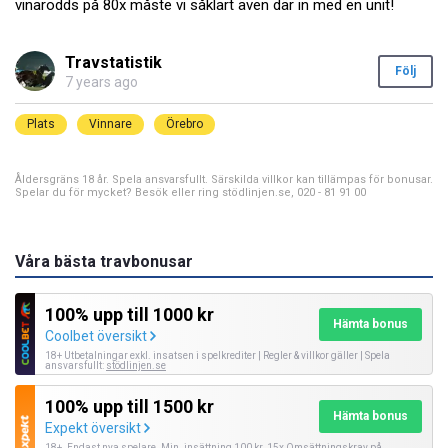
vinarodds på 80x måste vi såklart även där in med en unit!
Travstatistik
Följ
7 years ago
Plats
Vinnare
Örebro
Åldersgräns 18 år. Spela ansvarsfullt. Särskilda villkor kan tillämpas för bonusar.
Spelar du för mycket? Besök eller ring stödlinjen.se, 020 - 81 91 00
Våra bästa travbonusar
100% upp till 1000 kr
Hämta bonus
Coolbet översikt
18+ Utbetalningar exkl. insatsen i spelkrediter | Regler & villkor gäller | Spela
ansvarsfullt:
stödlinjen.se
100% upp till 1500 kr
Hämta bonus
Expekt översikt
18+. Endast nya spelare. Min. insättning 100 kr. 15x Omsättningskrav på