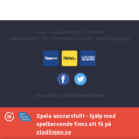
trav.se - Copyright © 2026 · FSPORT AB
Järnvägsgatan 9, 252 24 Helsingborg, Sweden · Email:
info@trav.se
Privacy policy
·
Våra författare
Sitemap
Spela ansvarsfullt - hjälp med
spelberoende finns att få på
stodlinjen.se