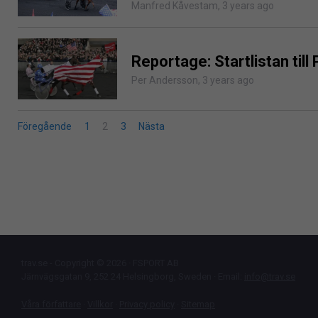
Manfred Kåvestam
,
3 years ago
Reportage: Startlistan till
Per Andersson
,
3 years ago
Föregående
1
2
3
Nästa
trav.se - Copyright © 2026 · FSPORT AB
Järnvägsgatan 9, 252 24 Helsingborg, Sweden · Email:
info@trav.se
Våra författare
·
Villkor
·
Privacy policy
·
Sitemap