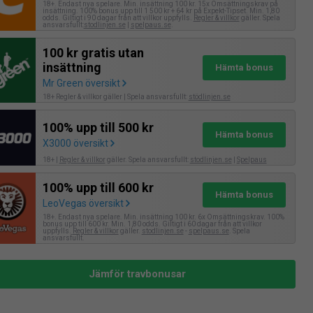
18+. Endast nya spelare. Min. insättning 100 kr. 15x Omsättningskrav på
insättning. 100% bonus upp till 1 500 kr + 64 kr på Expekt-Tipset. Min. 1,80
odds. Giltigt i 90 dagar från att villkor uppfylls.
Regler & villkor
gäller. Spela
ansvarsfullt:
stodlinjen.se
|
spelpaus.se
.
100 kr gratis utan
insättning
Hämta bonus
Mr Green översikt
18+ Regler & villkor gäller | Spela ansvarsfullt:
stödlinjen.se
100% upp till 500 kr
Hämta bonus
X3000 översikt
18+ |
Regler & villkor
gäller. Spela ansvarsfullt:
stodlinjen.se
|
Spelpaus
100% upp till 600 kr
Hämta bonus
LeoVegas översikt
18+. Endast nya spelare. Min. insättning 100 kr. 6x Omsättningskrav. 100%
bonus upp till 600 kr. Min. 1,80 odds. Giltigt i 60 dagar från att villkor
uppfylls.
Regler & villkor
gäller.
stodlinjen.se
-
spelpaus.se
. Spela
ansvarsfullt.
Jämför travbonusar