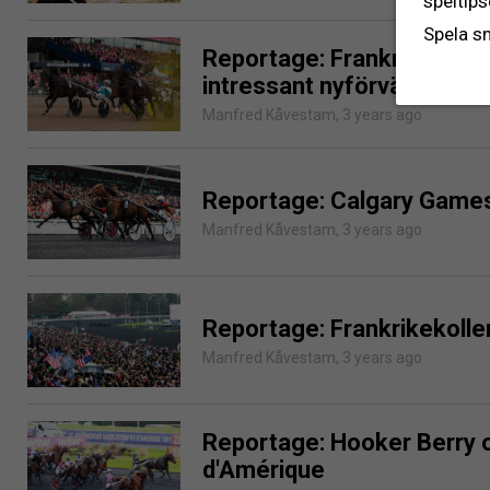
speltips
Spela sm
Reportage: Frankrikekoll m
intressant nyförvärv för G
Manfred Kåvestam
,
3 years ago
Reportage: Calgary Game
Manfred Kåvestam
,
3 years ago
Reportage: Frankrikekolle
Manfred Kåvestam
,
3 years ago
Reportage: Hooker Berry oc
d'Amérique