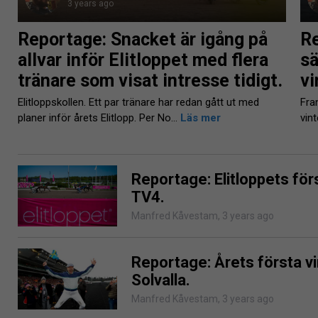
3 years ago
Reportage: Snacket är igång på
Re
allvar inför Elitloppet med flera
sä
tränare som visat intresse tidigt.
vi
Elitloppskollen. Ett par tränare har redan gått ut med
Fra
planer inför årets Elitlopp. Per No...
Läs mer
vin
Reportage: Elitloppets förs
TV4.
Manfred Kåvestam
,
3 years ago
Reportage: Årets första vi
Solvalla.
Manfred Kåvestam
,
3 years ago