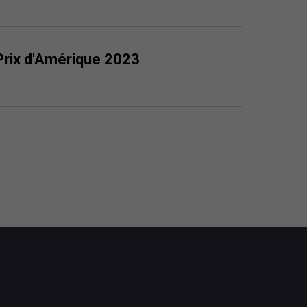
 Prix d'Amérique 2023