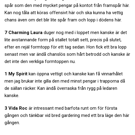
spår som den med mycket pengar på kontot från framspår här.
Kan nog tåla att köras offensivt här och ska kunna ha vettig
chans även om det blir lite spår fram och lopp i dödens här.
7 Charming Laura
duger nog med i loppet men kanske är det
lite avstannande form på stallet totalt sett, precis på slutet,
efter en rejäl formtopp för ett tag sedan. Hon fick ett bra lopp
senast men var ändå chanslös som hårt betrodd och kanske är
det inte den verkliga formtoppen nu.
1 My Spirit
kan öppna vettigt och kanske kan få vinnarhålet
men jag brukar inte gilla den med minst pengar i trapporna då
de sällan räcker. Kan ändå överraska från rygg på ledaren
kanske.
3 Vida Roc
är intressant med barfota runt om för första
gången och tänkbar vid bred gardering med ett bra läge den här
gången.