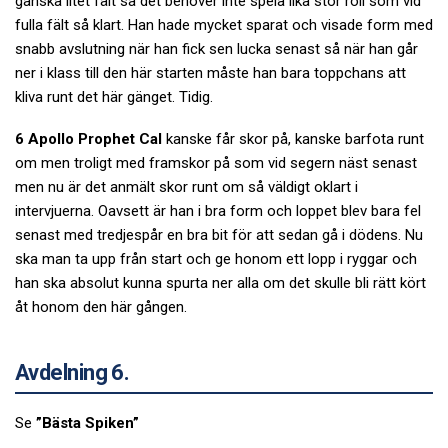
ganska litet fält så det behöver inte spela lika stor roll som vid
fulla fält så klart. Han hade mycket sparat och visade form med
snabb avslutning när han fick sen lucka senast så när han går
ner i klass till den här starten måste han bara toppchans att
kliva runt det här gänget. Tidig.
6 Apollo Prophet Cal
kanske får skor på, kanske barfota runt
om men troligt med framskor på som vid segern näst senast
men nu är det anmält skor runt om så väldigt oklart i
intervjuerna. Oavsett är han i bra form och loppet blev bara fel
senast med tredjespår en bra bit för att sedan gå i dödens. Nu
ska man ta upp från start och ge honom ett lopp i ryggar och
han ska absolut kunna spurta ner alla om det skulle bli rätt kört
åt honom den här gången.
Avdelning 6.
Se
”Bästa Spiken”