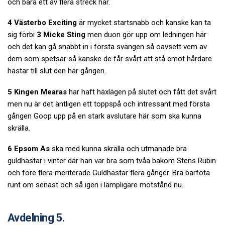
och bara ett av flera streck här.
4 Västerbo Exciting
är mycket startsnabb och kanske kan ta
sig förbi
3 Micke Sting
men duon gör upp om ledningen här
och det kan gå snabbt in i första svängen så oavsett vem av
dem som spetsar så kanske de får svårt att stå emot hårdare
hästar till slut den här gången.
5 Kingen Mearas
har haft häxlägen på slutet och fått det svårt
men nu är det äntligen ett toppspå och intressant med första
gången Goop upp på en stark avslutare här som ska kunna
skrälla.
6 Epsom As
ska med kunna skrälla och utmanade bra
guldhästar i vinter där han var bra som tvåa bakom Stens Rubin
och före flera meriterade Guldhästar flera gånger. Bra barfota
runt om senast och så igen i lämpligare motstånd nu.
Avdelning 5.