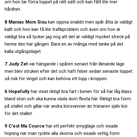
om hon tar förra loppet på rätt sätt och kan fått lite mer
hårdhet.
8 Maniac Mom Sisu
kan öppna snabbt men spår åtta är väldigt
kallt och hon kan få lite trafikproblem och även om hon är
väldigt bra så tycker jag nog att det är väldigt mycket streck på
henne den här gången. Bara en av många med tanke på det
kalla utgångsläget.
7 Judy Zet
var hängande i spåren senast från liknande läge
men blev struken efter det och haft feber sedan senaste loppet
så risk för vingel och kan behöva ett lopp i kroppen.
6 Hopefully
har visat riktigt bra fart i benen för så här låg klass
bland ston och ska kunna växla dom flesta här. Riktigt bra form
på stallet och gillar när andra körsvenner än tränaren själv kör
för det stallet.
9 C’est Ma Cource
har ett perfekt smygläge och visade
höjning när man ryckte alla skorna och visade vettig form