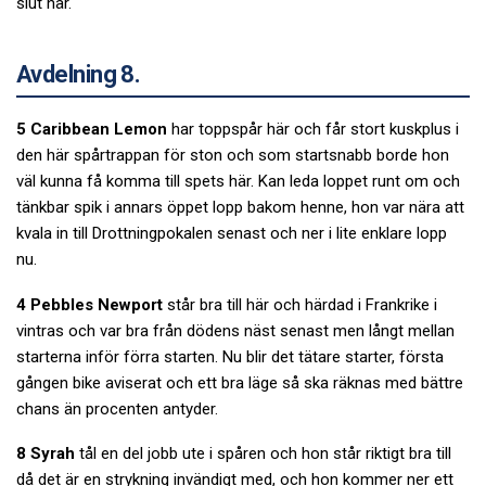
slut här.
Avdelning 8.
5 Caribbean Lemon
har toppspår här och får stort kuskplus i
den här spårtrappan för ston och som startsnabb borde hon
väl kunna få komma till spets här. Kan leda loppet runt om och
tänkbar spik i annars öppet lopp bakom henne, hon var nära att
kvala in till Drottningpokalen senast och ner i lite enklare lopp
nu.
4 Pebbles Newport
står bra till här och härdad i Frankrike i
vintras och var bra från dödens näst senast men långt mellan
starterna inför förra starten. Nu blir det tätare starter, första
gången bike aviserat och ett bra läge så ska räknas med bättre
chans än procenten antyder.
8 Syrah
tål en del jobb ute i spåren och hon står riktigt bra till
då det är en strykning invändigt med, och hon kommer ner ett