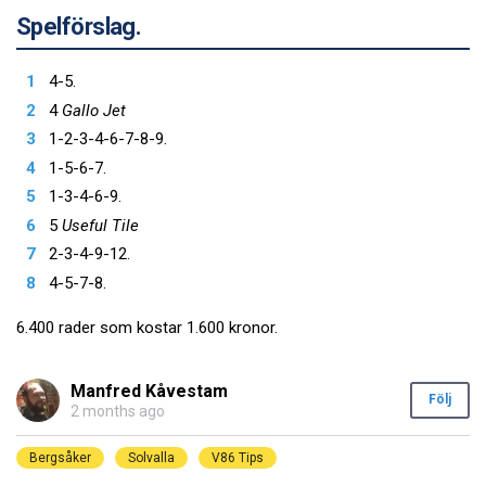
Spelförslag.
4-5.
4
Gallo Jet
1-2-3-4-6-7-8-9.
1-5-6-7.
1-3-4-6-9.
5
Useful Tile
2-3-4-9-12.
4-5-7-8.
6.400 rader som kostar 1.600 kronor.
Manfred Kåvestam
Följ
2 months ago
Bergsåker
Solvalla
V86 Tips