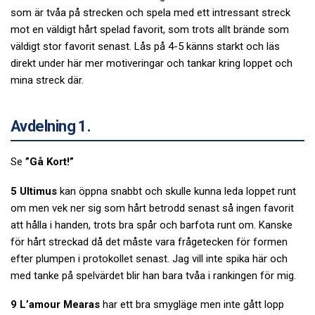
som är tvåa på strecken och spela med ett intressant streck
mot en väldigt hårt spelad favorit, som trots allt brände som
väldigt stor favorit senast. Lås på 4-5 känns starkt och läs
direkt under här mer motiveringar och tankar kring loppet och
mina streck där.
Avdelning 1.
Se
”Gå Kort!”
5 Ultimus
kan öppna snabbt och skulle kunna leda loppet runt
om men vek ner sig som hårt betrodd senast så ingen favorit
att hålla i handen, trots bra spår och barfota runt om. Kanske
för hårt streckad då det måste vara frågetecken för formen
efter plumpen i protokollet senast. Jag vill inte spika här och
med tanke på spelvärdet blir han bara tvåa i rankingen för mig.
9 L’amour Mearas
har ett bra smygläge men inte gått lopp