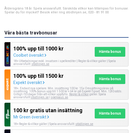
Åldersgräns 18 år. Spela ansvarsfullt. Särskilda villkor kan tillämpas för bonusar.
Spelar du för mycket? Besök eller ring stödlinjen.se, 020 - 81 91 00
Våra bästa travbonusar
100% upp till 1000 kr
Hämta bonus
Coolbet översikt
18+ Utbetalningar exkl. insatsen i spelkrediter | Regler & villkor gäller | Spela
ansvarsfullt:
stödlinjen.se
100% upp till 1500 kr
Hämta bonus
Expekt översikt
18+. Endast nya spelare. Min. insättning 100 kr. 15x Omsättningskrav på
insättning. 100% bonus upp till 1 500 kr + 64 kr på Expekt-Tipset. Min. 1,80 odds.
Giltigt i 90 dagar från att villkor uppfylls.
Regler & villkor
gäller. Spela
ansvarsfullt:
stodlinjen.se
|
spelpaus.se
.
100 kr gratis utan insättning
Hämta bonus
Mr Green översikt
18+ Regler & villkor gäller | Spela ansvarsfullt:
stödlinjen.se