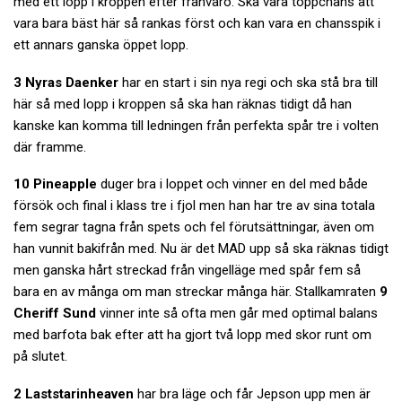
med ett lopp i kroppen efter frånvaro. Ska vara toppchans att
vara bara bäst här så rankas först och kan vara en chansspik i
ett annars ganska öppet lopp.
3 Nyras Daenker
har en start i sin nya regi och ska stå bra till
här så med lopp i kroppen så ska han räknas tidigt då han
kanske kan komma till ledningen från perfekta spår tre i volten
där framme.
10 Pineapple
duger bra i loppet och vinner en del med både
försök och final i klass tre i fjol men han har tre av sina totala
fem segrar tagna från spets och fel förutsättningar, även om
han vunnit bakifrån med. Nu är det MAD upp så ska räknas tidigt
men ganska hårt streckad från vingelläge med spår fem så
bara en av många om man streckar många här. Stallkamraten
9
Cheriff Sund
vinner inte så ofta men går med optimal balans
med barfota bak efter att ha gjort två lopp med skor runt om
på slutet.
2 Laststarinheaven
har bra läge och får Jepson upp men är