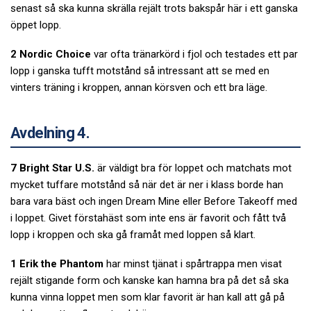
senast så ska kunna skrälla rejält trots bakspår här i ett ganska
öppet lopp.
2 Nordic Choice
var ofta tränarkörd i fjol och testades ett par
lopp i ganska tufft motstånd så intressant att se med en
vinters träning i kroppen, annan körsven och ett bra läge.
Avdelning 4.
7 Bright Star U.S.
är väldigt bra för loppet och matchats mot
mycket tuffare motstånd så när det är ner i klass borde han
bara vara bäst och ingen Dream Mine eller Before Takeoff med
i loppet. Givet förstahäst som inte ens är favorit och fått två
lopp i kroppen och ska gå framåt med loppen så klart.
1 Erik the Phantom
har minst tjänat i spårtrappa men visat
rejält stigande form och kanske kan hamna bra på det så ska
kunna vinna loppet men som klar favorit är han kall att gå på