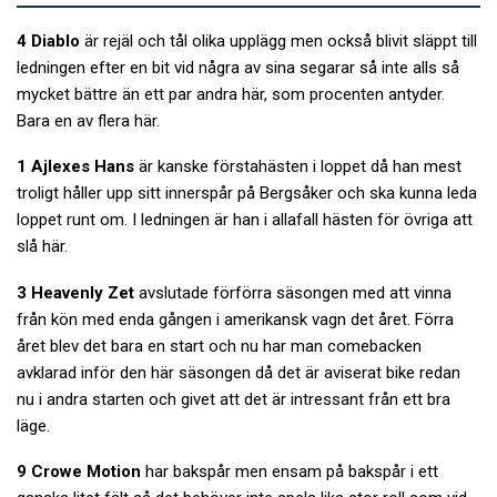
4 Diablo
är rejäl och tål olika upplägg men också blivit släppt till
ledningen efter en bit vid några av sina segarar så inte alls så
mycket bättre än ett par andra här, som procenten antyder.
Bara en av flera här.
1 Ajlexes Hans
är kanske förstahästen i loppet då han mest
troligt håller upp sitt innerspår på Bergsåker och ska kunna leda
loppet runt om. I ledningen är han i allafall hästen för övriga att
slå här.
3 Heavenly Zet
avslutade förförra säsongen med att vinna
från kön med enda gången i amerikansk vagn det året. Förra
året blev det bara en start och nu har man comebacken
avklarad inför den här säsongen då det är aviserat bike redan
nu i andra starten och givet att det är intressant från ett bra
läge.
9 Crowe Motion
har bakspår men ensam på bakspår i ett