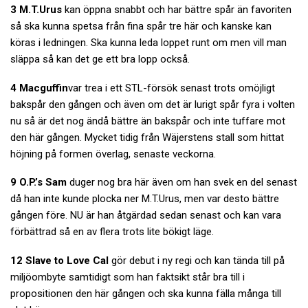
3 M.T.Urus
kan öppna snabbt och har bättre spår än favoriten
så ska kunna spetsa från fina spår tre här och kanske kan
köras i ledningen. Ska kunna leda loppet runt om men vill man
släppa så kan det ge ett bra lopp också.
4 Macguffin
var trea i ett STL-försök senast trots omöjligt
bakspår den gången och även om det är lurigt spår fyra i volten
nu så är det nog ändå bättre än bakspår och inte tuffare mot
den här gången. Mycket tidig från Wäjerstens stall som hittat
höjning på formen överlag, senaste veckorna.
9 O.P.’s Sam
duger nog bra här även om han svek en del senast
då han inte kunde plocka ner M.T.Urus, men var desto bättre
gången före. NU är han åtgärdad sedan senast och kan vara
förbättrad så en av flera trots lite bökigt läge.
12 Slave to Love Cal
gör debut i ny regi och kan tända till på
miljöombyte samtidigt som han faktsikt står bra till i
propositionen den här gången och ska kunna fälla många till