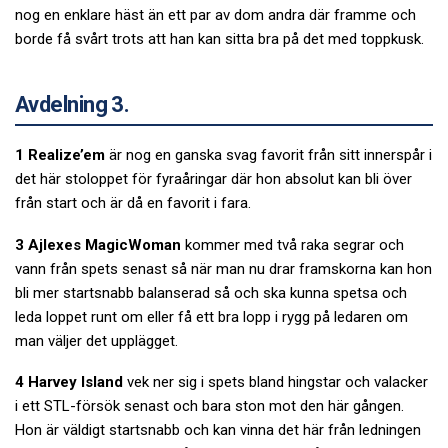
nog en enklare häst än ett par av dom andra där framme och
borde få svårt trots att han kan sitta bra på det med toppkusk.
Avdelning 3.
1 Realize’em
är nog en ganska svag favorit från sitt innerspår i
det här stoloppet för fyraåringar där hon absolut kan bli över
från start och är då en favorit i fara.
3 Ajlexes MagicWoman
kommer med två raka segrar och
vann från spets senast så när man nu drar framskorna kan hon
bli mer startsnabb balanserad så och ska kunna spetsa och
leda loppet runt om eller få ett bra lopp i rygg på ledaren om
man väljer det upplägget.
4 Harvey Island
vek ner sig i spets bland hingstar och valacker
i ett STL-försök senast och bara ston mot den här gången.
Hon är väldigt startsnabb och kan vinna det här från ledningen