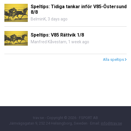
Speltips: Tidiga tankar inför V85-Östersund
8/8
BelminK
,
3 days ago
Speltips: V85 Rättvik 1/8
Manfred Kåvestam
,
1 week ago
Alla speltips
trav.se - Copyright © 2026 · FSPORT AB
Järnvägsgatan 9, 252 24 Helsingborg, Sweden · Email:
info@trav.se