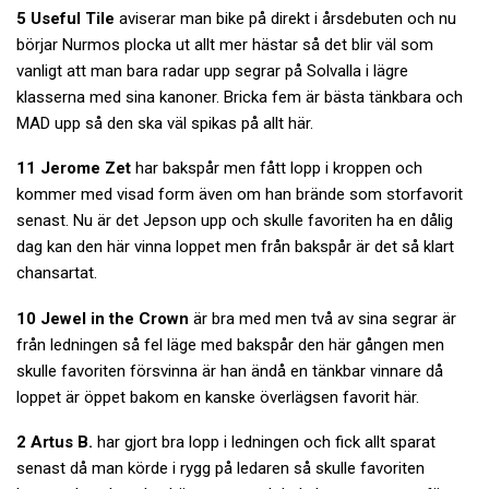
5 Useful Tile
aviserar man bike på direkt i årsdebuten och nu
börjar Nurmos plocka ut allt mer hästar så det blir väl som
vanligt att man bara radar upp segrar på Solvalla i lägre
klasserna med sina kanoner. Bricka fem är bästa tänkbara och
MAD upp så den ska väl spikas på allt här.
11 Jerome Zet
har bakspår men fått lopp i kroppen och
kommer med visad form även om han brände som storfavorit
senast. Nu är det Jepson upp och skulle favoriten ha en dålig
dag kan den här vinna loppet men från bakspår är det så klart
chansartat.
10 Jewel in the Crown
är bra med men två av sina segrar är
från ledningen så fel läge med bakspår den här gången men
skulle favoriten försvinna är han ändå en tänkbar vinnare då
loppet är öppet bakom en kanske överlägsen favorit här.
2 Artus B.
har gjort bra lopp i ledningen och fick allt sparat
senast då man körde i rygg på ledaren så skulle favoriten