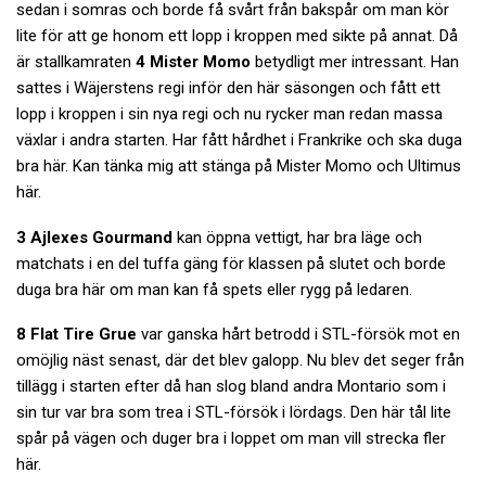
sedan i somras och borde få svårt från bakspår om man kör
lite för att ge honom ett lopp i kroppen med sikte på annat. Då
är stallkamraten
4 Mister Momo
betydligt mer intressant. Han
sattes i Wäjerstens regi inför den här säsongen och fått ett
lopp i kroppen i sin nya regi och nu rycker man redan massa
växlar i andra starten. Har fått hårdhet i Frankrike och ska duga
bra här. Kan tänka mig att stänga på Mister Momo och Ultimus
här.
3 Ajlexes Gourmand
kan öppna vettigt, har bra läge och
matchats i en del tuffa gäng för klassen på slutet och borde
duga bra här om man kan få spets eller rygg på ledaren.
8 Flat Tire Grue
var ganska hårt betrodd i STL-försök mot en
omöjlig näst senast, där det blev galopp. Nu blev det seger från
tillägg i starten efter då han slog bland andra Montario som i
sin tur var bra som trea i STL-försök i lördags. Den här tål lite
spår på vägen och duger bra i loppet om man vill strecka fler
här.