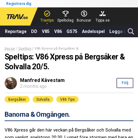
Registrera dig
Travtips
Spelbolag
Bonusar
Tippa.se
Reportage
DD
V85
V86
GS75
Andelsspel
Logga in
trav.se
Speltips
V86 Xpress på Bergsåker & Solvalla 20/5.
Speltips: V86 Xpress på Bergsåker &
Solvalla 20/5.
Manfred Kåvestam
Följ
2 months ago
Bergsåker
Solvalla
V86 Tips
Banorna & Omgången.
V86 Xpress går den här veckan på Bergsåker och Solvalla med
som vanligt, spelstopp 20:30. Lugnet före stormen med bara en