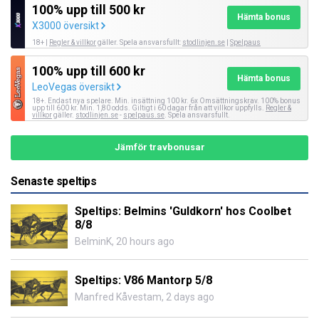
100% upp till 500 kr
Hämta bonus
X3000 översikt
18+ |
Regler & villkor
gäller. Spela ansvarsfullt:
stodlinjen.se
|
Spelpaus
100% upp till 600 kr
Hämta bonus
LeoVegas översikt
18+. Endast nya spelare. Min. insättning 100 kr. 6x Omsättningskrav. 100% bonus
upp till 600 kr. Min. 1,80 odds. Giltigt i 60 dagar från att villkor uppfylls.
Regler &
villkor
gäller.
stodlinjen.se
-
spelpaus.se
. Spela ansvarsfullt.
Jämför travbonusar
Senaste speltips
Speltips: Belmins 'Guldkorn' hos Coolbet
8/8
BelminK
,
20 hours ago
Speltips: V86 Mantorp 5/8
Manfred Kåvestam
,
2 days ago