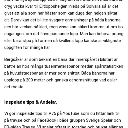
dryg vecka kvar till Elitloppshelgen inleds på Solvalla så är det
givet att alla som har hästar som kan duga den helgen siktar
dit. Därav kan det bli lite svagare anmälningar på båda banorna
den här veckan så klart, men vissa kan säkert komma ut om tio
dagar igen, om det finns passande lopp. Man kan behöva poäng
eller bara slipa på formen så kvällens lopp kanske är viktigaste
uppgiften för många här.
Bergsåker är som bekant en bana där innerspåret i bilstart är
bättre än hos många tusenmetersbanor medan spårstatisitiken
på huvudstadsbanan är mer som snittet. Båda banorna har
upplopp på 200 meter och ganska genomsnittluga vad gäller
det mesta.
Inspelade tips & Andelar.
Vi gör inspelade tips till V75 på YouTube som du hittar länk till
på trav.se och på FaceBook i både gruppen Sverige Spelar och
FB-sidan Trav.se. Vi spelar oftast in torsdag och brukar släppas