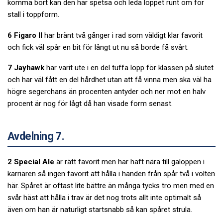
komma bort kan den här spetsa och leda loppet runt om för
stall i toppform.
6 Figaro Il
har bränt två gånger i rad som väldigt klar favorit
och fick väl spår en bit för långt ut nu så borde få svårt.
7 Jayhawk
har varit ute i en del tuffa lopp för klassen på slutet
och har väl fått en del hårdhet utan att få vinna men ska väl ha
högre segerchans än procenten antyder och ner mot en halv
procent är nog för lågt då han visade form senast.
Avdelning 7.
2 Special Ale
är rätt favorit men har haft nära till galoppen i
karriären så ingen favorit att hålla i handen från spår två i volten
här. Spåret är oftast lite bättre än många tycks tro men med en
svår häst att hålla i trav är det nog trots allt inte optimalt så
även om han är naturligt startsnabb så kan spåret strula.