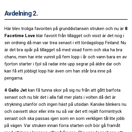
Avdelning 2.
Här blev troliga favoriten på grunddistansen struken och nu är
8
Facetime Love
klar favorit från tillägget och visst är det nog i
sin ordning då man var trea senast i ett lördagslopp Finland. Nu
är det bra spår på tillägget så med visad form och ska ha bra
chans, men har inte vunnit på fem lopp i år och vann bara en av
fjorton starter i fjol så radar inte upp segrar på äldre dar och
kan få ett jobbigt lopp här även om han står bra inne på
pengarna.
4 Gallo Jet
kan få tunna skor på sig nu från att gått barfota
senast och nu blir det i alla fall mer plats i volten då det är
strykning utanför och ingen häst på utsidan. Kanske blinkers nu
och oavsett skor eller inte nu så var det ett rejält formintryck
senast och ska passas igen som en som verkligen tål lite jobb
på vägen. Var struken innan förra starten och bör gå framåt