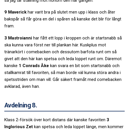
så jag tar ställning mot honom den här gången.
9 Maverick
har varit bra på slutet men upp i klass och åter
bakspår så får göra en del i spåren så kanske det blir för långt
fram.
3 Mastroianni
har fått ett lopp i kroppen och är startsnabb så
ska kunna vara först ner till plankan här. Kuskplus mot
tränarkört i comebacken och dessutom barfota runt om så
givet att den här kan spetsa och leda loppet runt om. Däremot
kanske
1 Conrads Åke
kan svara en bit som startsnabb och
stallkamrat till favoriten, så man borde väl kunna störa andra i
spetsstriden om man vill. Går säkert framåt med comebacken
avklarad, även han.
Avdelning 8.
Klass 2-försök över kort distans där kanske favoriten
3
Inglorious Zet
kan spetsa och leda loppet länge, men kommer