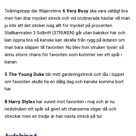
Teåringslopp där Wäjerstens
6 Very Busy
ska vara väldigt bra
men han drar mycket streck och vid orutinerade hästar vill man
ju inte att det sticker iväg allt för mycket på procenten.
Stallkamraten 3 Solbritt (STRUKEN) går utan bakskor här och
kan öppna bra så kanske kan skrälla från rygg på ledaren om
man bara släpper till favoriten. Nu blev hon struken tyvärr så
ännu större chans för favoriten som kommer ner ett spår i
banan.
5 The Young Duke
blir mitt garderingstreck och lås i loppet
om favoriten skulle ha en dålig dag och kanske komma bort
här.
8 Harry Styles
har vunnit mot favoriten i maj och är nu
nedstruken ett spår så givet att chanserna stiger då och
streckar men en tredje är han nästa streck på tur.