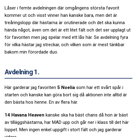
Låser i femte avdelningen där omgångens största favorit
kommer ut och visst vinner han kanske bara, men det är
treåringslopp där hästarna är orutinerade och det ska kunna
hända något, även om det är ett litet fält och det ser upplagt ut
för favoriten men jag spelar med ett lås här. Se avdelning fyra
för vilka hästar jag streckar, och vilken som är mest tänkbar
bakom min förordade duo.
Avdelning 1.
Här garderar jag favoriten
5 Noelia
som har ett svårt spår i
starten och kanske kan göra bort sig då aktionen inte alltid är
den bästa hos henne. En av flera här.
14 Havana Heaven
kanske ska ha bäst chans då hon är bäst
av tilläggshästarna, har MAD upp och går ner i klass till det här
loppet. Men ingen enkel uppgift i stort fält och jag garderar
vidare.