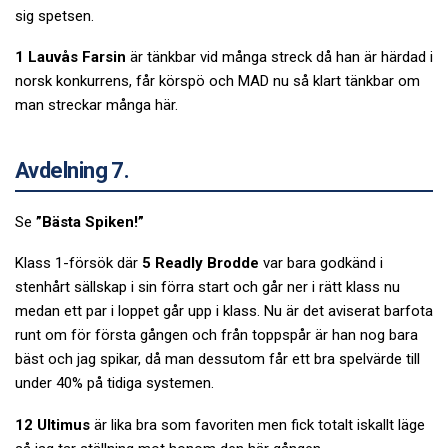
sig spetsen.
1 Lauvås Farsin
är tänkbar vid många streck då han är härdad i
norsk konkurrens, får körspö och MAD nu så klart tänkbar om
man streckar många här.
Avdelning 7.
Se
”Bästa Spiken!”
Klass 1-försök där
5 Readly Brodde
var bara godkänd i
stenhårt sällskap i sin förra start och går ner i rätt klass nu
medan ett par i loppet går upp i klass. Nu är det aviserat barfota
runt om för första gången och från toppspår är han nog bara
bäst och jag spikar, då man dessutom får ett bra spelvärde till
under 40% på tidiga systemen.
12 Ultimus
är lika bra som favoriten men fick totalt iskallt läge