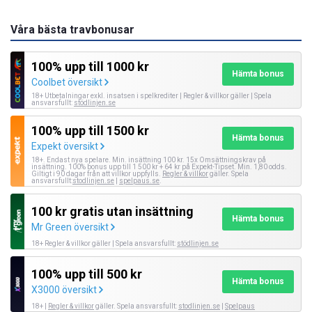
Våra bästa travbonusar
100% upp till 1000 kr
Hämta bonus
Coolbet översikt
18+ Utbetalningar exkl. insatsen i spelkrediter | Regler & villkor gäller | Spela
ansvarsfullt:
stödlinjen.se
100% upp till 1500 kr
Hämta bonus
Expekt översikt
18+. Endast nya spelare. Min. insättning 100 kr. 15x Omsättningskrav på
insättning. 100% bonus upp till 1 500 kr + 64 kr på Expekt-Tipset. Min. 1,80 odds.
Giltigt i 90 dagar från att villkor uppfylls.
Regler & villkor
gäller. Spela
ansvarsfullt:
stodlinjen.se
|
spelpaus.se
.
100 kr gratis utan insättning
Hämta bonus
Mr Green översikt
18+ Regler & villkor gäller | Spela ansvarsfullt:
stödlinjen.se
100% upp till 500 kr
Hämta bonus
X3000 översikt
18+ |
Regler & villkor
gäller. Spela ansvarsfullt:
stodlinjen.se
|
Spelpaus