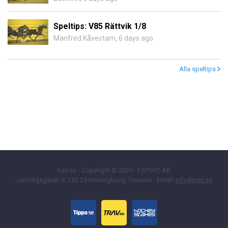
Speltips: V85 Rättvik 1/8
Manfred Kåvestam
,
6 days ago
Alla speltips
trav.se - Copyright © 2026 · FSPORT AB
Järnvägsgatan 9, 252 24 Helsingborg, Sweden · Email:
info@trav.se