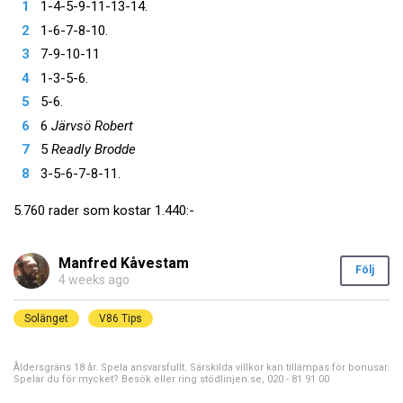
1-4-5-9-11-13-14.
1-6-7-8-10.
7-9-10-11
1-3-5-6.
5-6.
6
Järvsö Robert
5
Readly Brodde
3-5-6-7-8-11.
5.760 rader som kostar 1.440:-
Manfred Kåvestam
Följ
4 weeks ago
Solänget
V86 Tips
Åldersgräns 18 år. Spela ansvarsfullt. Särskilda villkor kan tillämpas för bonusar.
Spelar du för mycket? Besök eller ring stödlinjen.se, 020 - 81 91 00