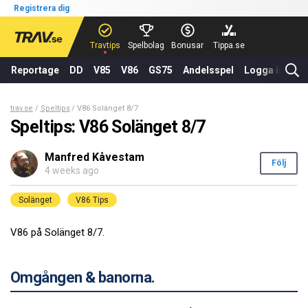
Registrera dig
Travtips
Spelbolag
Bonusar
Tippa.se
Reportage
DD
V85
V86
GS75
Andelsspel
Logga in
trav.se
Speltips
V86 Solänget 8/7
Speltips: V86 Solänget 8/7
Manfred Kåvestam
Följ
4 weeks ago
Solänget
V86 Tips
V86 på Solänget 8/7.
Omgången & banorna.