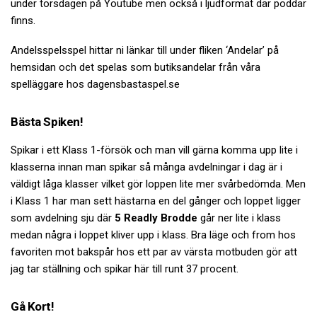
under torsdagen på Youtube men också i ljudformat där poddar
finns.
Andelsspelsspel hittar ni länkar till under fliken ‘Andelar’ på
hemsidan och det spelas som butiksandelar från våra
spelläggare hos dagensbastaspel.se
Bästa Spiken!
Spikar i ett Klass 1-försök och man vill gärna komma upp lite i
klasserna innan man spikar så många avdelningar i dag är i
väldigt låga klasser vilket gör loppen lite mer svårbedömda. Men
i Klass 1 har man sett hästarna en del gånger och loppet ligger
som avdelning sju där
5 Readly Brodde
går ner lite i klass
medan några i loppet kliver upp i klass. Bra läge och from hos
favoriten mot bakspår hos ett par av värsta motbuden gör att
jag tar ställning och spikar här till runt 37 procent.
Gå Kort!