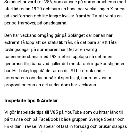
Solänget är värd för V86, som är inne på sommarschema med
starttid redan 19:20 och bara en bana per vecka. Ingen X-press
på spelformen och lite längre kvällar framför TV att vänta en
period framöver, på onsdagarna.
Den här veckans omgång går på Solänget där banan har
extremt få lopp att se statistik från, då det bara är ett fåtal
tävlingsdagar på sommaren här. Det är en vanlig
tusenmetersbana med 193 meters upplopp så det är en
genomsnittlig bana vad gäller det mesta och inga konstigheter
här. Helt okej lopp då det är en del STL-försök under
sommarens onsdagar så kul sportsligt, när man vässar
propositionerna en del under dom här veckorna.
Inspelade tips & Andelar.
Vi gör inspelade tips till V85 på YouTube som du hittar länk till
på trav.se och på FaceBook i både gruppen Sverige Spelar och
FB-sidan Trav.se. Vi spelar oftast in torsdag och brukar släppas