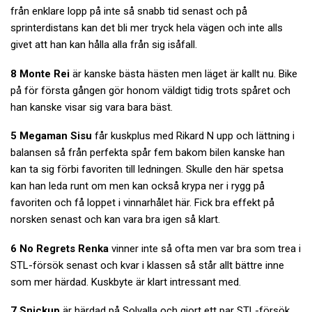
från enklare lopp på inte så snabb tid senast och på
sprinterdistans kan det bli mer tryck hela vägen och inte alls
givet att han kan hålla alla från sig isåfall.
8 Monte Rei
är kanske bästa hästen men läget är kallt nu. Bike
på för första gången gör honom väldigt tidig trots spåret och
han kanske visar sig vara bara bäst.
5 Megaman Sisu
får kuskplus med Rikard N upp och lättning i
balansen så från perfekta spår fem bakom bilen kanske han
kan ta sig förbi favoriten till ledningen. Skulle den här spetsa
kan han leda runt om men kan också krypa ner i rygg på
favoriten och få loppet i vinnarhålet här. Fick bra effekt på
norsken senast och kan vara bra igen så klart.
6 No Regrets Renka
vinner inte så ofta men var bra som trea i
STL-försök senast och kvar i klassen så står allt bättre inne
som mer härdad. Kuskbyte är klart intressant med.
7 Snickup
är härdad på Solvalla och gjort ett par STL-försök