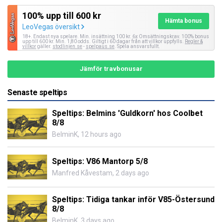
100% upp till 600 kr
Hämta bonus
LeoVegas översikt
18+. Endast nya spelare. Min. insättning 100 kr. 6x Omsättningskrav. 100% bonus
upp till 600 kr. Min. 1,80 odds. Giltigt i 60 dagar från att villkor uppfylls.
Regler &
villkor
gäller.
stodlinjen.se
-
spelpaus.se
. Spela ansvarsfullt.
Jämför travbonusar
Senaste speltips
Speltips: Belmins 'Guldkorn' hos Coolbet
8/8
BelminK
,
12 hours ago
Speltips: V86 Mantorp 5/8
Manfred Kåvestam
,
2 days ago
Speltips: Tidiga tankar inför V85-Östersund
8/8
BelminK
,
3 days ago