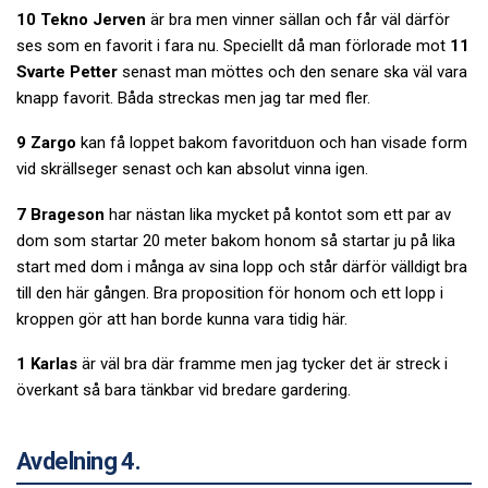
10 Tekno Jerven
är bra men vinner sällan och får väl därför
ses som en favorit i fara nu. Speciellt då man förlorade mot
11
Svarte Petter
senast man möttes och den senare ska väl vara
knapp favorit. Båda streckas men jag tar med fler.
9 Zargo
kan få loppet bakom favoritduon och han visade form
vid skrällseger senast och kan absolut vinna igen.
7 Brageson
har nästan lika mycket på kontot som ett par av
dom som startar 20 meter bakom honom så startar ju på lika
start med dom i många av sina lopp och står därför välldigt bra
till den här gången. Bra proposition för honom och ett lopp i
kroppen gör att han borde kunna vara tidig här.
1 Karlas
är väl bra där framme men jag tycker det är streck i
överkant så bara tänkbar vid bredare gardering.
Avdelning 4.