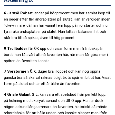
Avdelning 6.
6 Järvsö Robert
landar på högprocent men har samlat ihop till
en seger efter fler andraplatser på slutet. Han är verkligen ingen
‘icke-vinnare’ då han har vunnit fem lopp på nio starter och nu
fyra raka andraplatser på slutet. Han lättas i balansen hit och
står bra till så spikas, även till hög procent.
9 Trollbalder
får ÖK upp och visar form men från bakspår
borde han få svårt att nå favoriten här, när man får göra mer i
spåren än favoriten kanske.
7 Sörstormen Ö.K.
duger bra i loppet och kan nog öppna
ganska bra så ska väl räknas tidigt trots spår en bit ut här. Visat
form på slutet och är ett år äldre än favoriten.
4 Grisle Galant G.L.
kan vara ett spetsbud från perfekt lopp,
på hökning med skoryck senast och Ulf O upp. Han är dock
någon sekund långsammare än favoriten, historiskt så måste
rekordsänka för att hålla undan och kanske släpper man ifrån