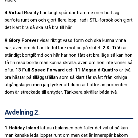
4 Virtual Reality
har lurigt spår där framme men höjt sig
barfota runt om och gjort flera lopp i rad i STL-försök och gjort
det klart bra så ska stå bra till här.
9 Glory Forever
visar riktigt vass form och ska kunna vinna
här, även om det är lite tuffare mot än på slutet.
2 Ki Ti Vi
är
ständigt bortglömd och här har hon fått ett bra läge så kan hon
få fin resa borde man kunna skrälla, även om hon inte vinner så
ofta.
13 Full Speed Forward
och
11 Megan diQuattro
är två
bra hästar på tilläggsfållan som så klart får svårt från kniviga
utgångslägen men jag tycker att duon är bättre än procenten
dom är streckade till antyder. Tänkbara skrällar båda två.
Avdelning 2.
1 Holiday Island
lättas i balansen och faller det väl ut så kan
man kanske leda loppet runt om men det är innerspår bakom