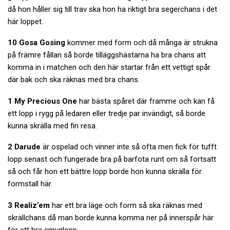
då hon håller sig till trav ska hon ha riktigt bra segerchans i det
här loppet.
10 Gosa Gosing
kommer med form och då många är strukna
på främre fållan så borde tilläggshästarna ha bra chans att
komma in i matchen och den här startar från ett vettigt spår
där bak och ska räknas med bra chans.
1 My Precious One
har bästa spåret där framme och kan få
ett lopp i rygg på ledaren eller tredje par invändigt, så borde
kunna skrälla med fin resa.
2 Darude
är ospelad och vinner inte så ofta men fick för tufft
lopp senast och fungerade bra på barfota runt om så fortsatt
så och får hon ett bättre lopp borde hon kunna skrälla för
formstall här.
3 Realiz’em
har ett bra läge och form så ska räknas med
skrällchans då man borde kunna komma ner på innerspår här
för ett bra smyglopp.