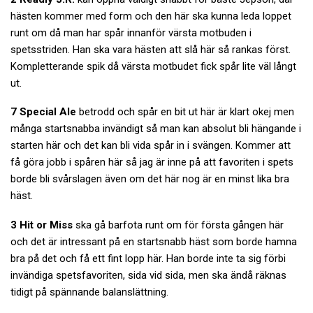
hästen kommer med form och den här ska kunna leda loppet
runt om då man har spår innanför värsta motbuden i
spetsstriden. Han ska vara hästen att slå här så rankas först.
Kompletterande spik då värsta motbudet fick spår lite väl långt
ut.
7 Special Ale
betrodd och spår en bit ut här är klart okej men
många startsnabba invändigt så man kan absolut bli hängande i
starten här och det kan bli vida spår in i svängen. Kommer att
få göra jobb i spåren här så jag är inne på att favoriten i spets
borde bli svårslagen även om det här nog är en minst lika bra
häst.
3 Hit or Miss
ska gå barfota runt om för första gången här
och det är intressant på en startsnabb häst som borde hamna
bra på det och få ett fint lopp här. Han borde inte ta sig förbi
invändiga spetsfavoriten, sida vid sida, men ska ändå räknas
tidigt på spännande balanslättning.