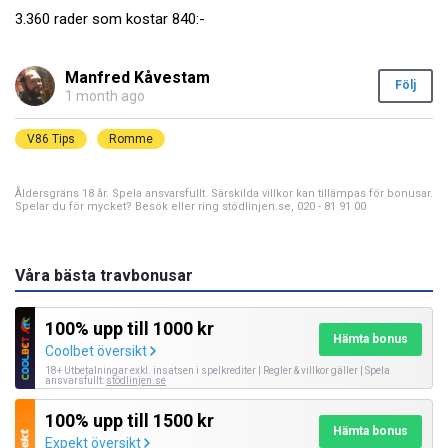
3.360 rader som kostar 840:-
Manfred Kåvestam
Följ
1 month ago
V86 Tips
Romme
Åldersgräns 18 år. Spela ansvarsfullt. Särskilda villkor kan tillämpas för bonusar.
Spelar du för mycket? Besök eller ring stödlinjen.se, 020 - 81 91 00
Våra bästa travbonusar
100% upp till 1000 kr
Hämta bonus
Coolbet översikt
18+ Utbetalningar exkl. insatsen i spelkrediter | Regler & villkor gäller | Spela
ansvarsfullt:
stödlinjen.se
100% upp till 1500 kr
Hämta bonus
Expekt översikt