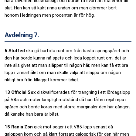
nära favoriten tidismässigt och borde få svårt att stå emot till
slut. Han kan så kalrt rinna undan om man glömmer bort
honom i ledningen men procenten är för hög.
Avdelning 7.
6 Stuffed
ska gå barfota runt om från bästa springspåret och
den här borde kunna nå spets och leda loppet runt om, det är
inte alls givet att man släpper till någon här, men kan få ett bra
lopp i vinnarhålet om man skulle välja att släppa om någon
riktigt bra från tillägget kommer tidigt.
13 Official Sox
diskvalificerades för trängning i ett lördagslopp
på V85 och möter lämpligt motstånd då han tål en rejäl repa i
spåren och borde köras med större marginaler den här gången,
då kanske han bara är bäst.
15 Rania Zon
gick mot seger i ett V85-lopp senast då
galoppen kom och så klart fortsatt galopprisk för den här men