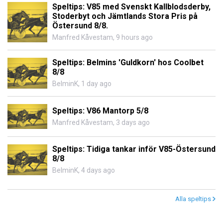
Speltips: V85 med Svenskt Kallblodsderby,
Stoderbyt och Jämtlands Stora Pris på
Östersund 8/8.
Manfred Kåvestam
,
9 hours ago
Speltips: Belmins 'Guldkorn' hos Coolbet
8/8
BelminK
,
1 day ago
Speltips: V86 Mantorp 5/8
Manfred Kåvestam
,
3 days ago
Speltips: Tidiga tankar inför V85-Östersund
8/8
BelminK
,
4 days ago
Alla speltips