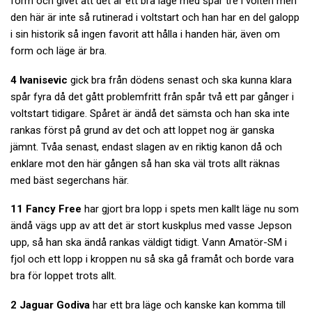
form och givet att det är ett bra läge med spår tre i volten men
den här är inte så rutinerad i voltstart och han har en del galopp
i sin historik så ingen favorit att hålla i handen här, även om
form och läge är bra.
4 Ivanisevic
gick bra från dödens senast och ska kunna klara
spår fyra då det gått problemfritt från spår två ett par gånger i
voltstart tidigare. Spåret är ändå det sämsta och han ska inte
rankas först på grund av det och att loppet nog är ganska
jämnt. Tvåa senast, endast slagen av en riktig kanon då och
enklare mot den här gången så han ska väl trots allt räknas
med bäst segerchans här.
11 Fancy Free
har gjort bra lopp i spets men kallt läge nu som
ändå vägs upp av att det är stort kuskplus med vasse Jepson
upp, så han ska ändå rankas väldigt tidigt. Vann Amatör-SM i
fjol och ett lopp i kroppen nu så ska gå framåt och borde vara
bra för loppet trots allt.
2 Jaguar Godiva
har ett bra läge och kanske kan komma till