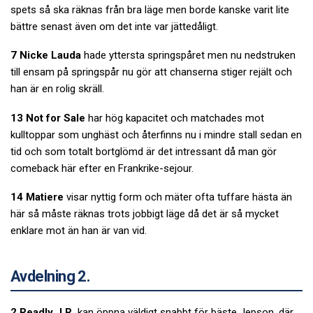
spets så ska räknas från bra läge men borde kanske varit lite
bättre senast även om det inte var jättedåligt.
7 Nicke Lauda
hade yttersta springspåret men nu nedstruken
till ensam på springspår nu gör att chanserna stiger rejält och
han är en rolig skräll.
13 Not for Sale
har hög kapacitet och matchades mot
kulltoppar som unghäst och återfinns nu i mindre stall sedan en
tid och som totalt bortglömd är det intressant då man gör
comeback här efter en Frankrike-sejour.
14 Matiere
visar nyttig form och mäter ofta tuffare hästa än
här så måste räknas trots jobbigt läge då det är så mycket
enklare mot än han är van vid.
Avdelning 2.
2 Readly J.R.
kan öppna väldigt snabbt för bäste Jepson, där