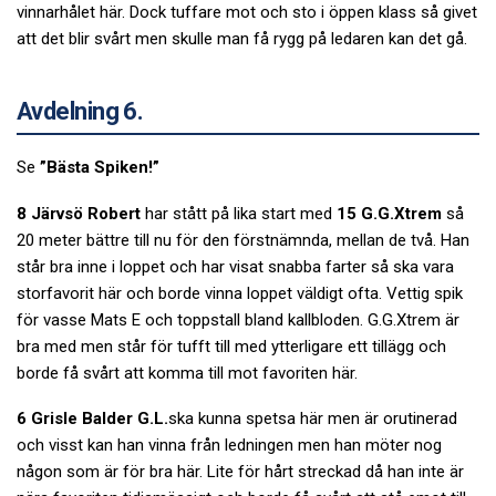
vinnarhålet här. Dock tuffare mot och sto i öppen klass så givet
att det blir svårt men skulle man få rygg på ledaren kan det gå.
Avdelning 6.
Se
”Bästa Spiken!”
8 Järvsö Robert
har stått på lika start med
15 G.G.Xtrem
så
20 meter bättre till nu för den förstnämnda, mellan de två. Han
står bra inne i loppet och har visat snabba farter så ska vara
storfavorit här och borde vinna loppet väldigt ofta. Vettig spik
för vasse Mats E och toppstall bland kallbloden. G.G.Xtrem är
bra med men står för tufft till med ytterligare ett tillägg och
borde få svårt att komma till mot favoriten här.
6 Grisle Balder G.L.
ska kunna spetsa här men är orutinerad
och visst kan han vinna från ledningen men han möter nog
någon som är för bra här. Lite för hårt streckad då han inte är