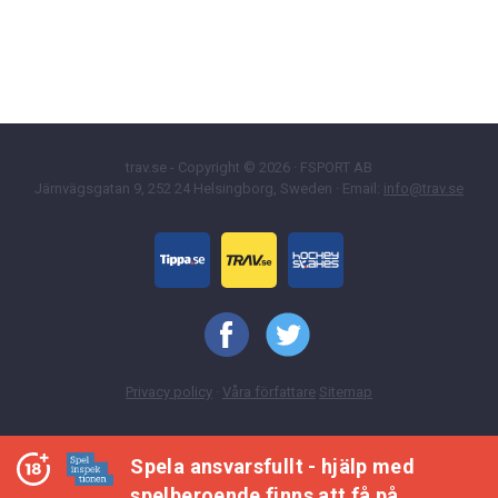
trav.se - Copyright © 2026 · FSPORT AB
Järnvägsgatan 9, 252 24 Helsingborg, Sweden · Email:
info@trav.se
Privacy policy
·
Våra författare
Sitemap
Spela ansvarsfullt - hjälp med
spelberoende finns att få på