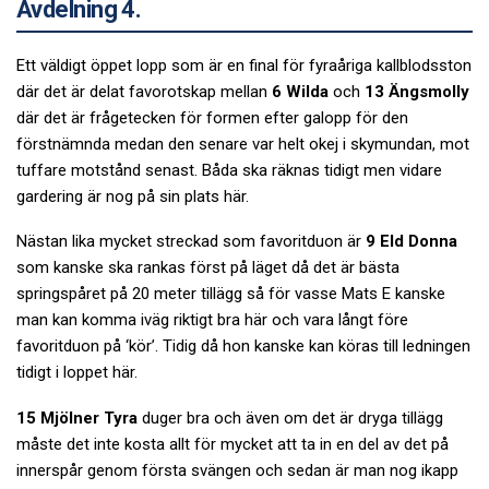
Avdelning 4.
Ett väldigt öppet lopp som är en final för fyraåriga kallblodsston
där det är delat favorotskap mellan
6 Wilda
och
13 Ängsmolly
där det är frågetecken för formen efter galopp för den
förstnämnda medan den senare var helt okej i skymundan, mot
tuffare motstånd senast. Båda ska räknas tidigt men vidare
gardering är nog på sin plats här.
Nästan lika mycket streckad som favoritduon är
9 Eld Donna
som kanske ska rankas först på läget då det är bästa
springspåret på 20 meter tillägg så för vasse Mats E kanske
man kan komma iväg riktigt bra här och vara långt före
favoritduon på ‘kör’. Tidig då hon kanske kan köras till ledningen
tidigt i loppet här.
15 Mjölner Tyra
duger bra och även om det är dryga tillägg
måste det inte kosta allt för mycket att ta in en del av det på
innerspår genom första svängen och sedan är man nog ikapp