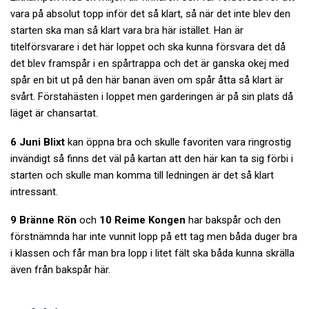
vara på absolut topp inför det så klart, så när det inte blev den
starten ska man så klart vara bra här istället. Han är
titelförsvarare i det här loppet och ska kunna försvara det då
det blev framspår i en spårtrappa och det är ganska okej med
spår en bit ut på den här banan även om spår åtta så klart är
svårt. Förstahästen i loppet men garderingen är på sin plats då
läget är chansartat.
6 Juni Blixt
kan öppna bra och skulle favoriten vara ringrostig
invändigt så finns det väl på kartan att den här kan ta sig förbi i
starten och skulle man komma till ledningen är det så klart
intressant.
9 Bränne Rön
och
10 Reime Kongen
har bakspår och den
förstnämnda har inte vunnit lopp på ett tag men båda duger bra
i klassen och får man bra lopp i litet fält ska båda kunna skrälla
även från bakspår här.