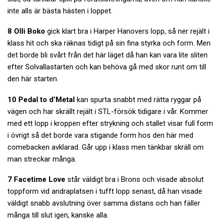
inte alls är bästa hästen i loppet.
8 Olli Boko
gick klart bra i Harper Hanovers lopp, så ner rejält i
klass hit och ska räknas tidigt på sin fina styrka och form. Men
det borde bli svårt från det här läget då han kan vara lite sliten
efter Solvallastarten och kan behöva gå med skor runt om till
den här starten.
10 Pedal to d’Metal
kan spurta snabbt med rätta ryggar på
vägen och har skrällt rejält i STL-försök tidigare i vår. Kommer
med ett lopp i kroppen efter strykning och stallet visar full form
i övrigt så det borde vara stigande form hos den här med
comebacken avklarad. Går upp i klass men tänkbar skräll om
man streckar många.
7 Facetime Love
står väldigt bra i Brons och visade absolut
toppform vid andraplatsen i tufft lopp senast, då han visade
väldigt snabb avslutning över samma distans och han fäller
många till slut igen, kanske alla.