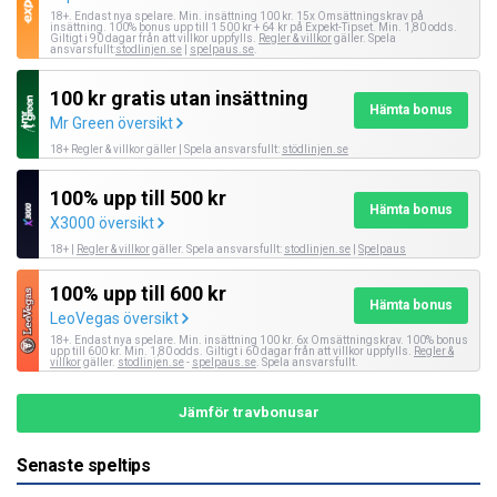
18+. Endast nya spelare. Min. insättning 100 kr. 15x Omsättningskrav på
insättning. 100% bonus upp till 1 500 kr + 64 kr på Expekt-Tipset. Min. 1,80 odds.
Giltigt i 90 dagar från att villkor uppfylls.
Regler & villkor
gäller. Spela
ansvarsfullt:
stodlinjen.se
|
spelpaus.se
.
100 kr gratis utan insättning
Hämta bonus
Mr Green översikt
18+ Regler & villkor gäller | Spela ansvarsfullt:
stödlinjen.se
100% upp till 500 kr
Hämta bonus
X3000 översikt
18+ |
Regler & villkor
gäller. Spela ansvarsfullt:
stodlinjen.se
|
Spelpaus
100% upp till 600 kr
Hämta bonus
LeoVegas översikt
18+. Endast nya spelare. Min. insättning 100 kr. 6x Omsättningskrav. 100% bonus
upp till 600 kr. Min. 1,80 odds. Giltigt i 60 dagar från att villkor uppfylls.
Regler &
villkor
gäller.
stodlinjen.se
-
spelpaus.se
. Spela ansvarsfullt.
Jämför travbonusar
Senaste speltips