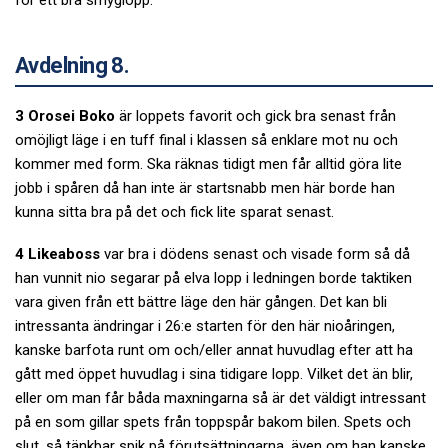
Avdelning 8.
3 Orosei Boko
är loppets favorit och gick bra senast från
omöjligt läge i en tuff final i klassen så enklare mot nu och
kommer med form. Ska räknas tidigt men får alltid göra lite
jobb i spåren då han inte är startsnabb men här borde han
kunna sitta bra på det och fick lite sparat senast.
4 Likeaboss
var bra i dödens senast och visade form så då
han vunnit nio segarar på elva lopp i ledningen borde taktiken
vara given från ett bättre läge den här gången. Det kan bli
intressanta ändringar i 26:e starten för den här nioåringen,
kanske barfota runt om och/eller annat huvudlag efter att ha
gått med öppet huvudlag i sina tidigare lopp. Vilket det än blir,
eller om man får båda maxningarna så är det väldigt intressant
på en som gillar spets från toppspår bakom bilen. Spets och
slut, så tänkbar spik på förutsättningarna, även om han kanske