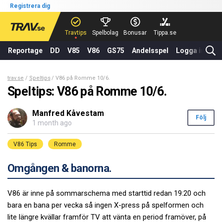
Registrera dig
Travtips
Spelbolag
Bonusar
Tippa.se
Reportage
DD
V85
V86
GS75
Andelsspel
Logga in
trav.se
Speltips
V86 på Romme 10/6.
Speltips: V86 på Romme 10/6.
Manfred Kåvestam
Följ
1 month ago
V86 Tips
Romme
Omgången & banorna.
V86 är inne på sommarschema med starttid redan 19:20 och
bara en bana per vecka så ingen X-press på spelformen och
lite längre kvällar framför TV att vänta en period framöver, på