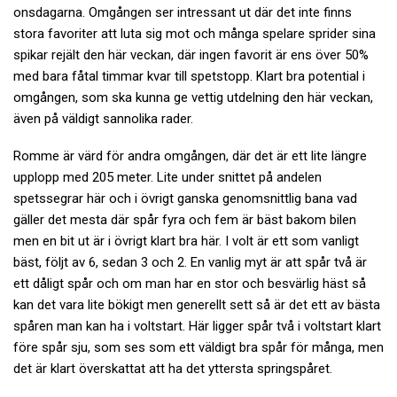
onsdagarna. Omgången ser intressant ut där det inte finns
stora favoriter att luta sig mot och många spelare sprider sina
spikar rejält den här veckan, där ingen favorit är ens över 50%
med bara fåtal timmar kvar till spetstopp. Klart bra potential i
omgången, som ska kunna ge vettig utdelning den här veckan,
även på väldigt sannolika rader.
Romme är värd för andra omgången, där det är ett lite längre
upplopp med 205 meter. Lite under snittet på andelen
spetssegrar här och i övrigt ganska genomsnittlig bana vad
gäller det mesta där spår fyra och fem är bäst bakom bilen
men en bit ut är i övrigt klart bra här. I volt är ett som vanligt
bäst, följt av 6, sedan 3 och 2. En vanlig myt är att spår två är
ett dåligt spår och om man har en stor och besvärlig häst så
kan det vara lite bökigt men generellt sett så är det ett av bästa
spåren man kan ha i voltstart. Här ligger spår två i voltstart klart
före spår sju, som ses som ett väldigt bra spår för många, men
det är klart överskattat att ha det yttersta springspåret.