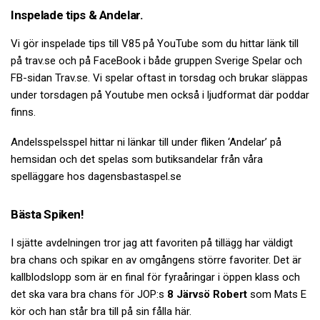
Inspelade tips & Andelar.
Vi gör inspelade tips till V85 på YouTube som du hittar länk till
på trav.se och på FaceBook i både gruppen Sverige Spelar och
FB-sidan Trav.se. Vi spelar oftast in torsdag och brukar släppas
under torsdagen på Youtube men också i ljudformat där poddar
finns.
Andelsspelsspel hittar ni länkar till under fliken ‘Andelar’ på
hemsidan och det spelas som butiksandelar från våra
spelläggare hos dagensbastaspel.se
Bästa Spiken!
I sjätte avdelningen tror jag att favoriten på tillägg har väldigt
bra chans och spikar en av omgångens större favoriter. Det är
kallblodslopp som är en final för fyraåringar i öppen klass och
det ska vara bra chans för JOP:s
8 Järvsö Robert
som Mats E
kör och han står bra till på sin fålla här.