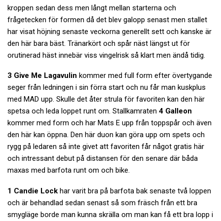
kroppen sedan dess men långt mellan starterna och
frågetecken för formen då det blev galopp senast men stallet
har visat höjning senaste veckorna generellt sett och kanske är
den här bara bäst. Tränarkört och spår näst längst ut för
orutinerad häst innebär viss vingelrisk så klart men ändå tidig.
3 Give Me Lagavulin
kommer med full form efter övertygande
seger från ledningen i sin förra start och nu får man kuskplus
med MAD upp. Skulle det åter strula för favoriten kan den här
spetsa och leda loppet runt om. Stallkamraten
4 Galleon
kommer med form och har Mats E upp från toppspår och även
den här kan öppna. Den här duon kan göra upp om spets och
rygg på ledaren så inte givet att favoriten får något gratis här
och intressant debut på distansen för den senare där båda
maxas med barfota runt om och bike.
1 Candie Lock
har varit bra på barfota bak senaste två loppen
och är behandlad sedan senast så som fräsch från ett bra
smygläge borde man kunna skrälla om man kan få ett bra lopp i