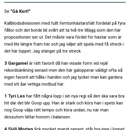
Se
”Gå Kort!”
Kallblodsdivisionen med fullt femtonhästarsfält fördelat på fyra
fållor och det borde bli svårt att ta två-tre tillägg som den här
propositionen ser ut. Det måste vara fördel för hästar som är
med lite längre fram här och jag väljer att spela med få streck i
det här loppet. Jag stänger på tre streck.
3 Gargamel
är rätt favorit då han visade form vid rejäl
rekordsänkning senast men den här galopperar väldigt ofta så
ingen favorit att hålla i handen och jag tycker man kan gardera
med ett åar vettiga motbud här.
1 Tyri Leo
har fått några lopp i sin nya regi så den ska vara bra
hit där det blir Goop upp. Han är stark och körs han i spets kan
nog Goop välja rätt tempo och köra undan, nu när man
dessutom lättar honom i balansen.
4 Sjöli Morten
fick mycket sparat senast, står bra inne i loppet