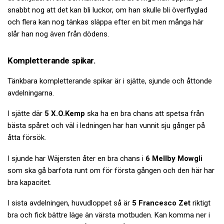
snabbt nog att det kan bli luckor, om han skulle bli överflyglad
och flera kan nog tänkas släppa efter en bit men många här
slår han nog även från dödens.
Kompletterande spikar.
Tänkbara kompletterande spikar är i sjätte, sjunde och åttonde
avdelningarna.
I sjätte där
5 X.O.Kemp
ska ha en bra chans att spetsa från
bästa spåret och väl i ledningen har han vunnit sju gånger på
åtta försök.
I sjunde har Wäjersten åter en bra chans i
6 Mellby Mowgli
som ska gå barfota runt om för första gången och den här har
bra kapacitet.
I sista avdelningen, huvudloppet så är
5 Francesco Zet
riktigt
bra och fick bättre läge än värsta motbuden. Kan komma ner i