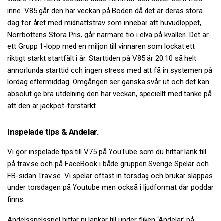
inne. V85 går den här veckan på Boden då det är deras stora
dag för året med midnattstrav som innebär att huvudloppet,
Norrbottens Stora Pris, går närmare tio i elva på kvällen. Det är
ett Grupp 1-lopp med en miljon till vinnaren som lockat ett
riktigt starkt startfält i år. Starttiden på V85 är 20:10 så helt
annorlunda starttid och ingen stress med att få in systemen på
lördag eftermiddag. Omgången ser ganska svår ut och det kan
absolut ge bra utdelning den här veckan, speciellt med tanke på
att den är jackpot-förstärkt.
Inspelade tips & Andelar.
Vi gör inspelade tips till V75 på YouTube som du hittar länk till
på trav.se och på FaceBook i både gruppen Sverige Spelar och
FB-sidan Trav.se. Vi spelar oftast in torsdag och brukar släppas
under torsdagen på Youtube men också i ljudformat där poddar
finns.
Andelsspelsspel hittar ni länkar till under fliken ‘Andelar’ på