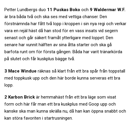
Petter Lundbergs duo
11 Puskas Boko
och
9 Waldermar W.F.
är bra båda två och ska ses med vettiga chanser. Den
förstnämnda har fått två lopp i kroppen i sin nya regi och verkar
vara en rejäl häst då han stod för en vass insats vid segern
senast och går säkert framåt ytterligare med loppet. Den
senare har vunnit hälften av sina åtta starter och ska gå
barfota runt om för första gången. Båda har varit tränarkörda
på slutet och får kuskplus bägge två.
3 Mace Windue
räknas så klart från ett bra spår från toppstall
med toppkusk upp och den här borde kunna serveras ett bra
lopp.
2 Karbon Brick
är hemmahäst från ett bra läge som visat
form och här får man ett bra kuskplus med Goop upp och
kanske ska man kunna skrälla nu, då han kan öppna snabbt och
kan störa favoriten i startrusningen.