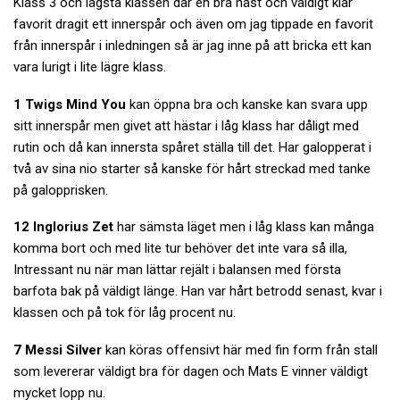
Klass 3 och lägsta klassen där en bra häst och väldigt klar
favorit dragit ett innerspår och även om jag tippade en favorit
från innerspår i inledningen så är jag inne på att bricka ett kan
vara lurigt i lite lägre klass.
1 Twigs Mind You
kan öppna bra och kanske kan svara upp
sitt innerspår men givet att hästar i låg klass har dåligt med
rutin och då kan innersta spåret ställa till det. Har galopperat i
två av sina nio starter så kanske för hårt streckad med tanke
på galopprisken.
12 Inglorius Zet
har sämsta läget men i låg klass kan många
komma bort och med lite tur behöver det inte vara så illa,
Intressant nu när man lättar rejält i balansen med första
barfota bak på väldigt länge. Han var hårt betrodd senast, kvar i
klassen och på tok för låg procent nu.
7 Messi Silver
kan köras offensivt här med fin form från stall
som levererar väldigt bra för dagen och Mats E vinner väldigt
mycket lopp nu.