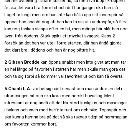
senare avdelning. Tätare starter nu, så med två lopp i kroppen i
år ska det vara bra form hit och det här gänget ska han slå.
Läget är lurigt men om han inte kan hålla upp sitt innerspår så
öppnar han snabbt nog att han kan ta sig ut i andraspår, så flera
kan nog tänkas släppa efter en bit, men många här slår han nog
även från dödens. Stark spik i ett mycket svagare Klass 2-
försök än det han var ute i förre starten, där han ändå gjorde
det klart bra i dödens och han är nog bättre hit.
2 Gibson Brodde
kan öppna snabbt men inte givet att man tar
en hel längd på favoriten i starten här men skulle man göra det
och ta sig förbi så kommer väl favoriten ut och kan få överta.
5 Chanti L.A.
var hetsig näst senast och man ändrar en del i
utrustningen hit och ska köra med norskt huvudlag. Mest
intressant är nog ändå att det blir stort kuskplus och maxningar
i balans och vagn med barfota runt om och bike. Toppspår och
ska kunna hamna bra på det så ska räknas tidigt på hemmaplan
om favoriten kommer bort.