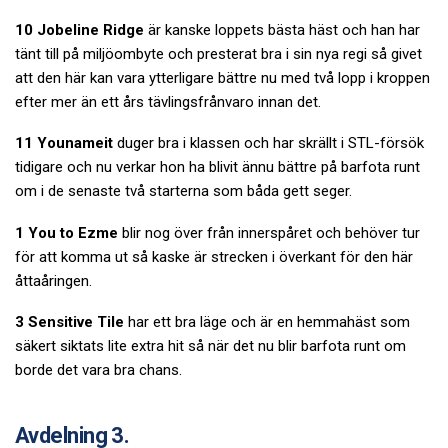
10 Jobeline Ridge
är kanske loppets bästa häst och han har
tänt till på miljöombyte och presterat bra i sin nya regi så givet
att den här kan vara ytterligare bättre nu med två lopp i kroppen
efter mer än ett års tävlingsfrånvaro innan det.
11 Younameit
duger bra i klassen och har skrällt i STL-försök
tidigare och nu verkar hon ha blivit ännu bättre på barfota runt
om i de senaste två starterna som båda gett seger.
1 You to Ezme
blir nog över från innerspåret och behöver tur
för att komma ut så kaske är strecken i överkant för den här
åttaåringen.
3 Sensitive Tile
har ett bra läge och är en hemmahäst som
säkert siktats lite extra hit så när det nu blir barfota runt om
borde det vara bra chans.
Avdelning 3.