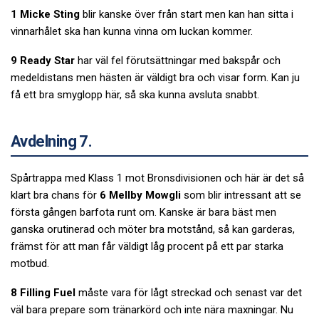
1 Micke Sting
blir kanske över från start men kan han sitta i
vinnarhålet ska han kunna vinna om luckan kommer.
9 Ready Star
har väl fel förutsättningar med bakspår och
medeldistans men hästen är väldigt bra och visar form. Kan ju
få ett bra smyglopp här, så ska kunna avsluta snabbt.
Avdelning 7.
Spårtrappa med Klass 1 mot Bronsdivisionen och här är det så
klart bra chans för
6 Mellby Mowgli
som blir intressant att se
första gången barfota runt om. Kanske är bara bäst men
ganska orutinerad och möter bra motstånd, så kan garderas,
främst för att man får väldigt låg procent på ett par starka
motbud.
8 Filling Fuel
måste vara för lågt streckad och senast var det
väl bara prepare som tränarkörd och inte nära maxningar. Nu