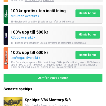
ansvarsfullt:
stodlinjen.se
|
spelpaus.se
.
100 kr gratis utan insättning
Hämta bonus
Mr Green översikt
18+ Regler & villkor gäller | Spela ansvarsfullt:
stödlinjen.se
100% upp till 500 kr
Hämta bonus
X3000 översikt
18+ |
Regler & villkor
gäller. Spela ansvarsfullt:
stodlinjen.se
|
Spelpaus
100% upp till 600 kr
Hämta bonus
LeoVegas översikt
18+. Endast nya spelare. Min. insättning 100 kr. 6x Omsättningskrav. 100% bonus
upp till 600 kr. Min. 1,80 odds. Giltigt i 60 dagar från att villkor uppfylls.
Regler &
villkor
gäller.
stodlinjen.se
-
spelpaus.se
. Spela ansvarsfullt.
Jämför travbonusar
Senaste speltips
Speltips: V86 Mantorp 5/8
Manfred Kåvestam
,
1 day ago