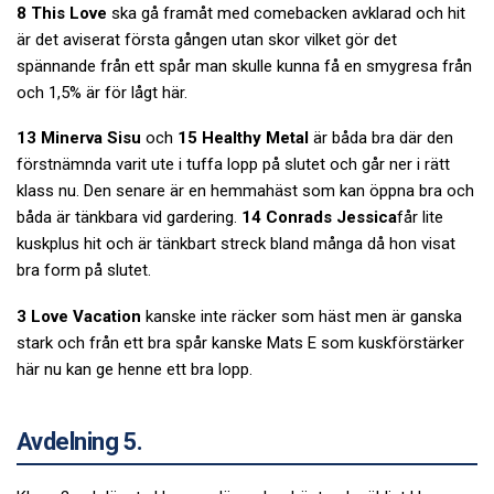
8 This Love
ska gå framåt med comebacken avklarad och hit
är det aviserat första gången utan skor vilket gör det
spännande från ett spår man skulle kunna få en smygresa från
och 1,5% är för lågt här.
13 Minerva Sisu
och
15 Healthy Metal
är båda bra där den
förstnämnda varit ute i tuffa lopp på slutet och går ner i rätt
klass nu. Den senare är en hemmahäst som kan öppna bra och
båda är tänkbara vid gardering.
14 Conrads Jessica
får lite
kuskplus hit och är tänkbart streck bland många då hon visat
bra form på slutet.
3 Love Vacation
kanske inte räcker som häst men är ganska
stark och från ett bra spår kanske Mats E som kuskförstärker
här nu kan ge henne ett bra lopp.
Avdelning 5.