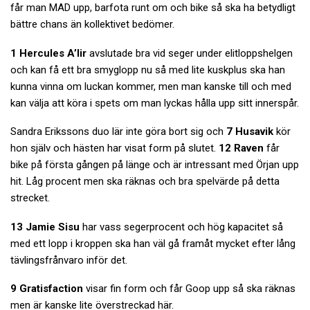
får man MAD upp, barfota runt om och bike så ska ha betydligt
bättre chans än kollektivet bedömer.
1 Hercules A’lir
avslutade bra vid seger under elitloppshelgen
och kan få ett bra smyglopp nu så med lite kuskplus ska han
kunna vinna om luckan kommer, men man kanske till och med
kan välja att köra i spets om man lyckas hålla upp sitt innerspår.
Sandra Erikssons duo lär inte göra bort sig och
7 Husavik
kör
hon själv och hästen har visat form på slutet.
12 Raven
får
bike på första gången på länge och är intressant med Örjan upp
hit. Låg procent men ska räknas och bra spelvärde på detta
strecket.
13 Jamie Sisu
har vass segerprocent och hög kapacitet så
med ett lopp i kroppen ska han väl gå framåt mycket efter lång
tävlingsfrånvaro inför det.
9 Gratisfaction
visar fin form och får Goop upp så ska räknas
men är kanske lite överstreckad här.