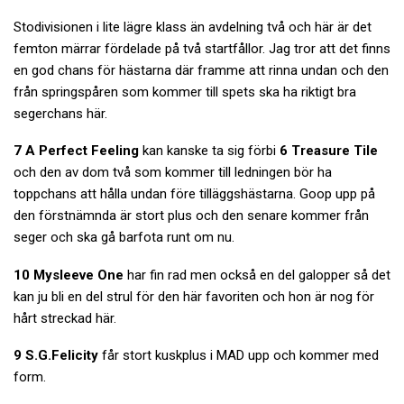
Stodivisionen i lite lägre klass än avdelning två och här är det
femton märrar fördelade på två startfållor. Jag tror att det finns
en god chans för hästarna där framme att rinna undan och den
från springspåren som kommer till spets ska ha riktigt bra
segerchans här.
7 A Perfect Feeling
kan kanske ta sig förbi
6 Treasure Tile
och den av dom två som kommer till ledningen bör ha
toppchans att hålla undan före tilläggshästarna. Goop upp på
den förstnämnda är stort plus och den senare kommer från
seger och ska gå barfota runt om nu.
10 Mysleeve One
har fin rad men också en del galopper så det
kan ju bli en del strul för den här favoriten och hon är nog för
hårt streckad här.
9 S.G.Felicity
får stort kuskplus i MAD upp och kommer med
form.