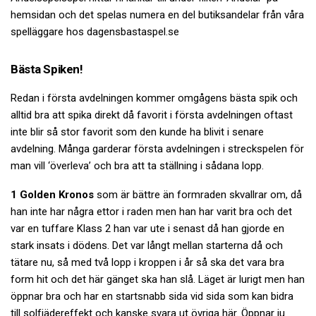
hemsidan och det spelas numera en del butiksandelar från våra
spelläggare hos dagensbastaspel.se
Bästa Spiken!
Redan i första avdelningen kommer omgågens bästa spik och
alltid bra att spika direkt då favorit i första avdelningen oftast
inte blir så stor favorit som den kunde ha blivit i senare
avdelning. Många garderar första avdelningen i streckspelen för
man vill ‘överleva’ och bra att ta ställning i sådana lopp.
1 Golden Kronos
som är bättre än formraden skvallrar om, då
han inte har några ettor i raden men han har varit bra och det
var en tuffare Klass 2 han var ute i senast då han gjorde en
stark insats i dödens. Det var långt mellan starterna då och
tätare nu, så med två lopp i kroppen i år så ska det vara bra
form hit och det här gänget ska han slå. Läget är lurigt men han
öppnar bra och har en startsnabb sida vid sida som kan bidra
till solfjädereffekt och kanske svara ut övriga här. Öppnar ju