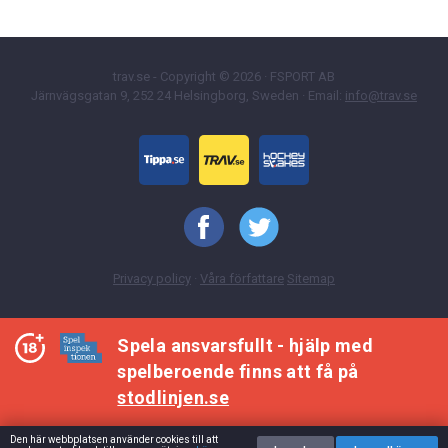
trav.se - Copyright © 2026 · FSPORT AB
Järnvägsgatan 9, 252 24 Helsingborg, Sweden · Email:
info@trav.se
Privacy policy
·
Våra författare
Sitemap
Spela ansvarsfullt - hjälp med
spelberoende finns att få på
stodlinjen.se
Den här webbplatsen använder cookies till att