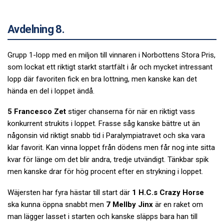
Avdelning 8.
Grupp 1-lopp med en miljon till vinnaren i Norbottens Stora Pris,
som lockat ett riktigt starkt startfält i år och mycket intressant
lopp där favoriten fick en bra lottning, men kanske kan det
hända en del i loppet ändå.
5 Francesco Zet
stiger chanserna för när en riktigt vass
konkurrent strukits i loppet. Frasse såg kanske bättre ut än
någonsin vid riktigt snabb tid i Paralympiatravet och ska vara
klar favorit. Kan vinna loppet från dödens men får nog inte sitta
kvar för länge om det blir andra, tredje utvändigt. Tänkbar spik
men kanske drar för hög procent efter en strykning i loppet.
Wäjersten har fyra hästar till start där
1 H.C.s Crazy Horse
ska kunna öppna snabbt men
7 Mellby Jinx
är en raket om
man lägger lasset i starten och kanske släpps bara han till