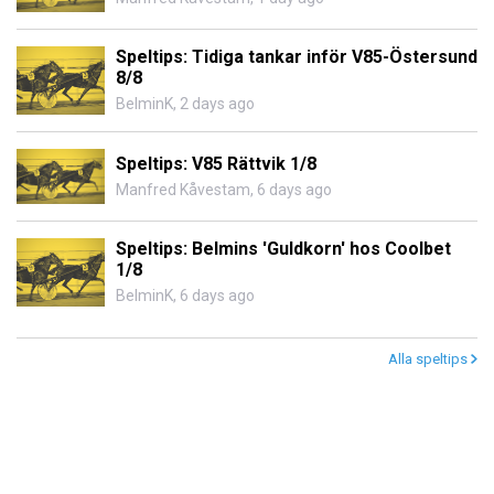
Speltips: Tidiga tankar inför V85-Östersund
8/8
BelminK
,
2 days ago
Speltips: V85 Rättvik 1/8
Manfred Kåvestam
,
6 days ago
Speltips: Belmins 'Guldkorn' hos Coolbet
1/8
BelminK
,
6 days ago
Alla speltips