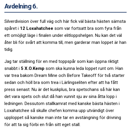
Avdelning 6.
Silverdivision över full väg och här fick väl bästa hästen sämsta
spåret i
12 Loxahatchee
som var fortsatt bra som fyra från
ett omöjligt läge i finalen under elitloppshelgen. Nu kan det väl
åter bli för svårt att komma till, men garderar man loppet är han
tidig.
Jag tar ställning för en med toppspår som kan öppna riktigt
snabbt i
5 X.O.Kemp
som ska kunna leda loppet runt om. Han
var trea bakom Dream Mine och Before Takeoff för två starter
sedan och höll bra som trea i Lärlingseliten efter att ha fått
press senast. Nu är det kuskplus, bra spetschans så här kan
det vara spets och slut då han vunnit sju av sina åtta lopp i
ledningen. Dessutom stallkamrat med kanske bästa hästen i
Loxahatchee så skulle chefen komma upp utvändigt över
upploppet så kanske man inte tar en avstängning för drivning
för att ta sig förbi en från sitt eget stall.