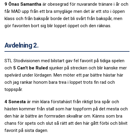
9 Önas Samantha
är obesegrad för nuvarande tränare i år och
får MAD upp från ett bra smygläge men det är ett sto i öppen
klass och från bakspår borde det bli svårt från bakspår, men
gör favoriten bort sig blir loppet öppet och den räknas.
Avdelning 2.
STL Stodivisionen med bilstart gav fel favorit på tidiga spelen
och
5 Can’t be Ruled
sjunker på strecken och blir kanske mer
spelvärd under lördagen. Men möter ett par bättre hästar här
och jag rankar honom bara trea i loppet trots fin rad och
toppspår.
4 Sonesta
är min klara förstahäst från riktigt bra spår och
hästen kommer från stall som har toppform på det mesta och
den här är bättre än formraden skvallrar om. Känns som bra
chans för spets och slut så rätt att den här gått förbi och blivit
favorit på sista dagen.