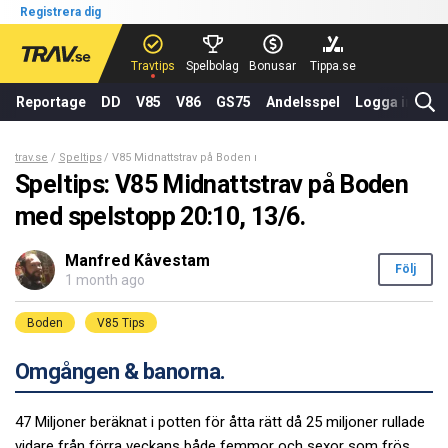
Registrera dig
Travtips
Spelbolag
Bonusar
Tippa.se
Reportage
DD
V85
V86
GS75
Andelsspel
Logga in
trav.se
Speltips
V85 Midnattstrav på Boden med spelstopp 20:10, 13/6.
Speltips: V85 Midnattstrav på Boden
med spelstopp 20:10, 13/6.
Manfred Kåvestam
Följ
1 month ago
Boden
V85 Tips
Omgången & banorna.
47 Miljoner beräknat i potten för åtta rätt då 25 miljoner rullade
vidare från förra veckans både femmor och sexor som frös