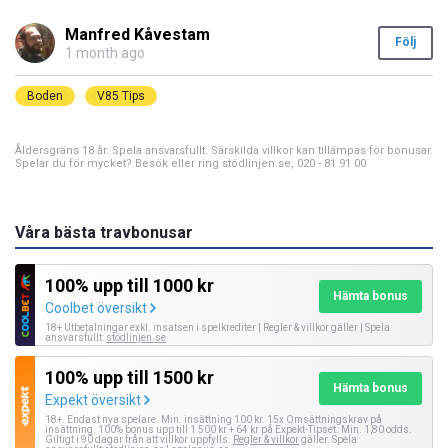
Manfred Kåvestam
Följ
1 month ago
Boden
V85 Tips
Åldersgräns 18 år. Spela ansvarsfullt. Särskilda villkor kan tillämpas för bonusar.
Spelar du för mycket? Besök eller ring stödlinjen.se, 020 - 81 91 00
Våra bästa travbonusar
100% upp till 1000 kr
Hämta bonus
Coolbet översikt
18+ Utbetalningar exkl. insatsen i spelkrediter | Regler & villkor gäller | Spela
ansvarsfullt:
stödlinjen.se
100% upp till 1500 kr
Hämta bonus
Expekt översikt
18+. Endast nya spelare. Min. insättning 100 kr. 15x Omsättningskrav på
insättning. 100% bonus upp till 1 500 kr + 64 kr på Expekt-Tipset. Min. 1,80 odds.
Giltigt i 90 dagar från att villkor uppfylls.
Regler & villkor
gäller. Spela