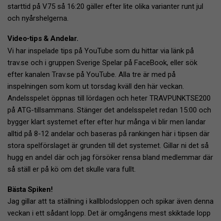
starttid på V75 så 16:20 gäller efter lite olika varianter runt jul
och nyårshelgerna.
Video-tips & Andelar.
Vi har inspelade tips på YouTube som du hittar via länk på
trav.se och i gruppen Sverige Spelar på FaceBook, eller sök
efter kanalen Trav.se på YouTube. Alla tre är med på
inspelningen som kom ut torsdag kväll den här veckan.
Andelsspelet öppnas till lördagen och heter TRAVPUNKTSE200
på ATG-tillsammans. Stänger det andelsspelet redan 15:00 och
bygger klart systemet efter efter hur många vi blir men landar
alltid på 8-12 andelar och baseras på rankingen här i tipsen där
stora spelförslaget är grunden till det systemet. Gillar ni det så
hugg en andel där och jag försöker rensa bland medlemmar där
så ställ er på kö om det skulle vara fullt.
Bästa Spiken!
Jag gillar att ta ställning i kallblodsloppen och spikar även denna
veckan i ett sådant lopp. Det är omgångens mest skiktade lopp