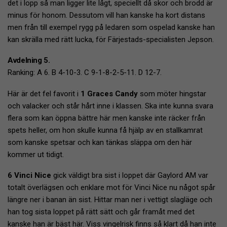
det i lopp så man ligger lite lågt, speciellt då skor och brodd är
minus för honom. Dessutom vill han kanske ha kort distans
men från till exempel rygg på ledaren som ospelad kanske han
kan skrälla med rätt lucka, för Färjestads-specialisten Jepson.
Avdelning 5.
Ranking: A 6. B 4-10-3. C 9-1-8-2-5-11. D 12-7.
Här är det fel favorit i
1 Graces Candy
som möter hingstar
och valacker och står hårt inne i klassen. Ska inte kunna svara
flera som kan öppna bättre här men kanske inte räcker från
spets heller, om hon skulle kunna få hjälp av en stallkamrat
som kanske spetsar och kan tänkas släppa om den här
kommer ut tidigt.
6 Vinci Nice
gick väldigt bra sist i loppet där Gaylord AM var
totalt överlägsen och enklare mot för Vinci Nice nu något spår
längre ner i banan än sist. Hittar man ner i vettigt slagläge och
han tog sista loppet på rätt sätt och går framåt med det
kanske han är bäst här. Viss vingelrisk finns så klart då han inte