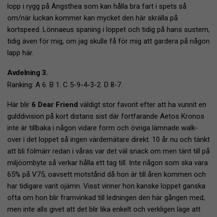
lopp i rygg på Ängsthea som kan hålla bra fart i spets så
om/när luckan kommer kan mycket den här skrälla på
kortspeed. Lönnaeus spaning i loppet och tidig på hans sustem,
tidig även för mig, om jag skulle få för mig att gardera på någon
lapp här.
Avdelning 3.
Ranking: A 6. B 1. C 5-9-4-3-2. D 8-7.
Här blir
6 Dear Friend
väldigt stor favorit efter att ha vunnit en
gulddivision på kort distans sist där fortfarande Aetos Kronos
inte är tillbaka i någon vidare form och övriga lämnade walk-
over i det loppet så ingen värdemätare direkt. 10 år nu och tänkt
att bli fölmärr redan i våras var det väl snack om men tänt till på
miljöombyte så verkar hålla ett tag till. Inte någon som ska vara
65% på V75, oavsett motstånd då hon är till åren kommen och
har tidigare varit ojämn. Visst vinner hon kanske loppet ganska
ofta om hon blir framvinkad till ledningen den här gången med,
men inte alls givet att det blir lika enkelt och verkligen läge att