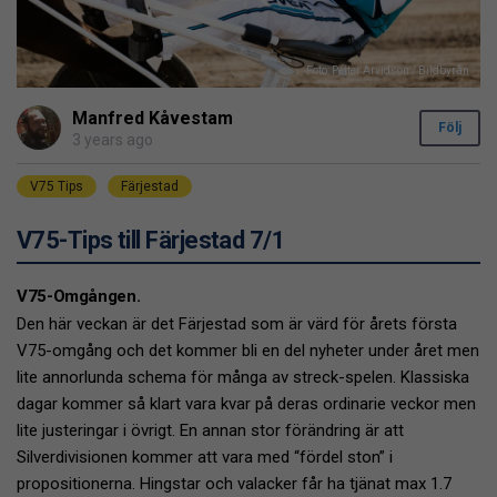
Foto: Petter Arvidson / Bildbyrån
Manfred Kåvestam
Följ
3 years ago
V75 Tips
Färjestad
V75-Tips till Färjestad 7/1
V75-Omgången.
Den här veckan är det Färjestad som är värd för årets första
V75-omgång och det kommer bli en del nyheter under året men
lite annorlunda schema för många av streck-spelen. Klassiska
dagar kommer så klart vara kvar på deras ordinarie veckor men
lite justeringar i övrigt. En annan stor förändring är att
Silverdivisionen kommer att vara med “fördel ston” i
propositionerna. Hingstar och valacker får ha tjänat max 1.7