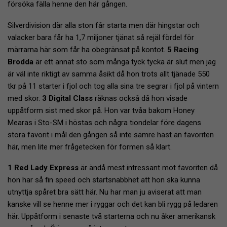
försöka fälla henne den här gången.
Silverdivision där alla ston får starta men där hingstar och
valacker bara får ha 1,7 miljoner tjänat så rejäl fördel för
märrarna här som får ha obegränsat på kontot.
5 Racing
Brodda
är ett annat sto som många tyck tycka är slut men jag
är väl inte riktigt av samma åsikt då hon trots allt tjänade 550
tkr på 11 starter i fjol och tog alla sina tre segrar i fjol på vintern
med skor.
3 Digital Class
räknas också då hon visade
uppåtform sist med skor på. Hon var tvåa bakom Honey
Mearas i Sto-SM i höstas och några tiondelar före dagens
stora favorit i mål den gången så inte sämre häst än favoriten
här, men lite mer frågetecken för formen så klart.
1 Red Lady Express
är ändå mest intressant mot favoriten då
hon har så fin speed och startsnabbhet att hon ska kunna
utnyttja spåret bra sätt här. Nu har man ju aviserat att man
kanske vill se henne mer i ryggar och det kan bli rygg på ledaren
här. Uppåtform i senaste två starterna och nu åker amerikansk