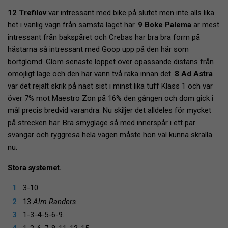
12 Trefilov
var intressant med bike på slutet men inte alls lika
het i vanlig vagn från sämsta läget här.
9 Boke Palema
är mest
intressant från bakspåret och Crebas har bra bra form på
hästarna så intressant med Goop upp på den här som
bortglömd. Glöm senaste loppet över opassande distans från
omöjligt läge och den här vann två raka innan det.
8 Ad Astra
var det rejält skrik på näst sist i minst lika tuff Klass 1 och var
över 7% mot Maestro Zon på 16% den gången och dom gick i
mål precis bredvid varandra. Nu skiljer det alldeles för mycket
på strecken här. Bra smygläge så med innerspår i ett par
svängar och ryggresa hela vägen måste hon väl kunna skrälla
nu.
Stora systemet.
3-10.
13
Alm Randers
1-3-4-5-6-9.