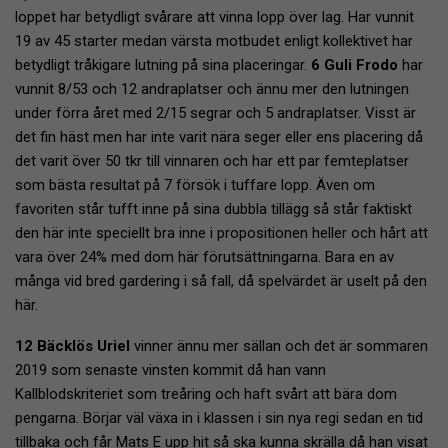
loppet har betydligt svårare att vinna lopp över lag. Har vunnit
19 av 45 starter medan värsta motbudet enligt kollektivet har
betydligt tråkigare lutning på sina placeringar.
6 Guli Frodo
har
vunnit 8/53 och 12 andraplatser och ännu mer den lutningen
under förra året med 2/15 segrar och 5 andraplatser. Visst är
det fin häst men har inte varit nära seger eller ens placering då
det varit över 50 tkr till vinnaren och har ett par femteplatser
som bästa resultat på 7 försök i tuffare lopp. Även om
favoriten står tufft inne på sina dubbla tillägg så står faktiskt
den här inte speciellt bra inne i propositionen heller och hårt att
vara över 24% med dom här förutsättningarna. Bara en av
många vid bred gardering i så fall, då spelvärdet är uselt på den
här.
12 Bäcklös Uriel
vinner ännu mer sällan och det är sommaren
2019 som senaste vinsten kommit då han vann
Kallblodskriteriet som treåring och haft svårt att bära dom
pengarna. Börjar väl växa in i klassen i sin nya regi sedan en tid
tillbaka och får Mats E upp hit så ska kunna skrälla då han visat