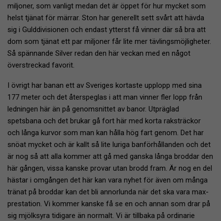
miljoner, som vanligt medan det är öppet för hur mycket som
helst tjänat för märrar. Ston har generellt sett svårt att hävda
sig i Gulddivisionen och endast ytterst få vinner där så bra att
dom som tjänat ett par miljoner får lite mer tävlingsmöjligheter.
Så spännande Silver redan den här veckan med en något
överstreckad favorit.
I övrigt har banan ett av Sveriges kortaste upplopp med sina
177 meter och det återspeglas i att man vinner fler lopp från
ledningen här än på genomsnittet av banor. Utpräglad
spetsbana och det brukar gå fort här med korta raksträckor
och långa kurvor som man kan hålla hög fart genom. Det har
snöat mycket och är kallt så lite luriga banförhållanden och det
är nog så att alla kommer att gå med ganska långa broddar den
här gången, vissa kanske provar utan brodd fram. Är nog en del
hästar i omgången det här kan vara nyhet för även om många
tränat på broddar kan det bli annorlunda när det ska vara max-
prestation. Vi kommer kanske få se en och annan som drar på
sig mjölksyra tidigare än normalt. Vi är tillbaka på ordinarie