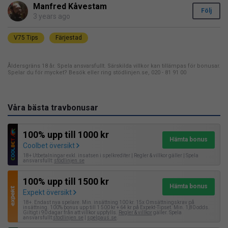
Manfred Kåvestam
Följ
3 years ago
V75 Tips
Färjestad
Åldersgräns 18 år. Spela ansvarsfullt. Särskilda villkor kan tillämpas för bonusar.
Spelar du för mycket? Besök eller ring stödlinjen.se, 020 - 81 91 00
Våra bästa travbonusar
100% upp till 1000 kr
Hämta bonus
Coolbet översikt
18+ Utbetalningar exkl. insatsen i spelkrediter | Regler & villkor gäller | Spela
ansvarsfullt:
stödlinjen.se
100% upp till 1500 kr
Hämta bonus
Expekt översikt
18+. Endast nya spelare. Min. insättning 100 kr. 15x Omsättningskrav på
insättning. 100% bonus upp till 1 500 kr + 64 kr på Expekt-Tipset. Min. 1,80 odds.
Giltigt i 90 dagar från att villkor uppfylls.
Regler & villkor
gäller. Spela
ansvarsfullt:
stodlinjen.se
|
spelpaus.se
.