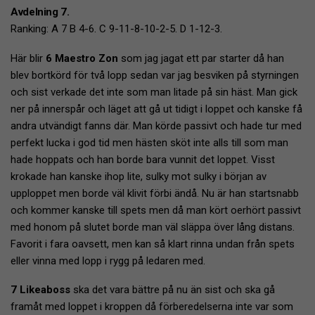
Avdelning 7.
Ranking: A 7 B 4-6. C 9-11-8-10-2-5. D 1-12-3.
Här blir
6 Maestro Zon
som jag jagat ett par starter då han
blev bortkörd för två lopp sedan var jag besviken på styrningen
och sist verkade det inte som man litade på sin häst. Man gick
ner på innerspår och läget att gå ut tidigt i loppet och kanske få
andra utvändigt fanns där. Man körde passivt och hade tur med
perfekt lucka i god tid men hästen sköt inte alls till som man
hade hoppats och han borde bara vunnit det loppet. Visst
krokade han kanske ihop lite, sulky mot sulky i början av
upploppet men borde väl klivit förbi ändå. Nu är han startsnabb
och kommer kanske till spets men då man kört oerhört passivt
med honom på slutet borde man väl släppa över lång distans.
Favorit i fara oavsett, men kan så klart rinna undan från spets
eller vinna med lopp i rygg på ledaren med.
7 Likeaboss
ska det vara bättre på nu än sist och ska gå
framåt med loppet i kroppen då förberedelserna inte var som