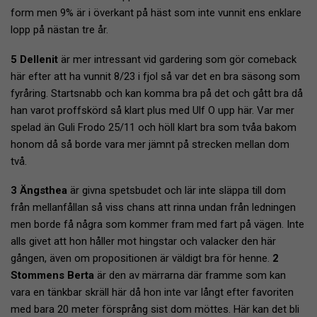
form men 9% är i överkant på häst som inte vunnit ens enklare
lopp på nästan tre år.
5 Dellenit
är mer intressant vid gardering som gör comeback
här efter att ha vunnit 8/23 i fjol så var det en bra säsong som
fyråring. Startsnabb och kan komma bra på det och gått bra då
han varot proffskörd så klart plus med Ulf O upp här. Var mer
spelad än Guli Frodo 25/11 och höll klart bra som tvåa bakom
honom då så borde vara mer jämnt på strecken mellan dom
två.
3 Ängsthea
är givna spetsbudet och lär inte släppa till dom
från mellanfållan så viss chans att rinna undan från ledningen
men borde få några som kommer fram med fart på vägen. Inte
alls givet att hon håller mot hingstar och valacker den här
gången, även om propositionen är väldigt bra för henne.
2
Stommens Berta
är den av märrarna där framme som kan
vara en tänkbar skräll här då hon inte var långt efter favoriten
med bara 20 meter försprång sist dom möttes. Här kan det bli