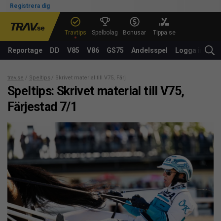
Registrera dig
Travtips
Spelbolag
Bonusar
Tippa.se
Reportage
DD
V85
V86
GS75
Andelsspel
Logga in
trav.se
Speltips
Skrivet material till V75, Färjestad 7/1
Speltips: Skrivet material till V75,
Färjestad 7/1