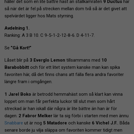
håller det som en lite bättre häst än stallkamraten
9 Ductus
här
så när det är fel på strecken mellan dom två så är det givet att
spelvärdet ligger hos Mats styrning.
Avdelning 1.
Ranking: A 3 B 10. C 9-5-1-2-12-8-6. D 4-11-7.
Se
”Gå Kort!”
Låset blir på
3 Everglo Lemon
tillsammans med
10
Barabobbitt
och för ett litet system kanske man kan spika
favoriten här, då det finns chans att fälla flera andra favoriter
längre fram i omgången.
1 Jarel Boko
är betrodd hemmahäst som så klart kan vinna
loppet om man får perfekta luckor till slut men som hårt
streckad är han iskall där några är lite bättre än han är för
dagen.
2 Fabror Melker
lär ta sig förbi i starten med men ännu
Snabbare
ut är nog
5 Matadore
och kanske
6 Vichel J.F.
. Båda
senare borde ju vilja släppa om favoriten kommer tidigt men