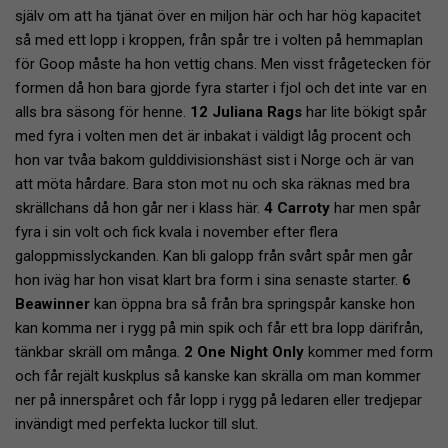
själv om att ha tjänat över en miljon här och har hög kapacitet
så med ett lopp i kroppen, från spår tre i volten på hemmaplan
för Goop måste ha hon vettig chans. Men visst frågetecken för
formen då hon bara gjorde fyra starter i fjol och det inte var en
alls bra säsong för henne.
12 Juliana Rags
har lite bökigt spår
med fyra i volten men det är inbakat i väldigt låg procent och
hon var tvåa bakom gulddivisionshäst sist i Norge och är van
att möta hårdare. Bara ston mot nu och ska räknas med bra
skrällchans då hon går ner i klass här.
4 Carroty
har men spår
fyra i sin volt och fick kvala i november efter flera
galoppmisslyckanden. Kan bli galopp från svårt spår men går
hon iväg har hon visat klart bra form i sina senaste starter.
6
Beawinner
kan öppna bra så från bra springspår kanske hon
kan komma ner i rygg på min spik och får ett bra lopp därifrån,
tänkbar skräll om många.
2 One Night Only
kommer med form
och får rejält kuskplus så kanske kan skrälla om man kommer
ner på innerspåret och får lopp i rygg på ledaren eller tredjepar
invändigt med perfekta luckor till slut.