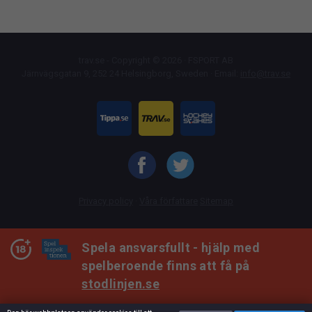
trav.se - Copyright © 2026 · FSPORT AB
Järnvägsgatan 9, 252 24 Helsingborg, Sweden · Email:
info@trav.se
Privacy policy
·
Våra författare
Sitemap
Spela ansvarsfullt - hjälp med
spelberoende finns att få på
stodlinjen.se