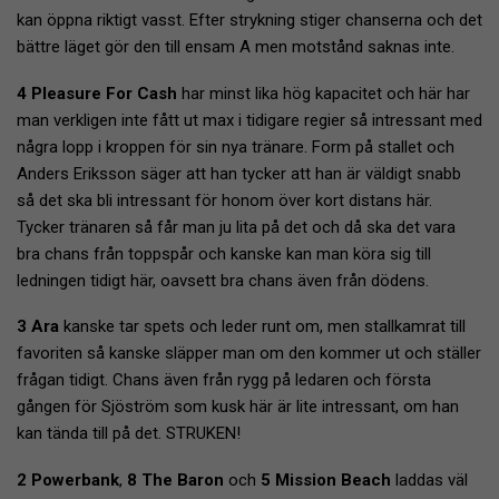
kan öppna riktigt vasst. Efter strykning stiger chanserna och det
bättre läget gör den till ensam A men motstånd saknas inte.
4 Pleasure For Cash
har minst lika hög kapacitet och här har
man verkligen inte fått ut max i tidigare regier så intressant med
några lopp i kroppen för sin nya tränare. Form på stallet och
Anders Eriksson säger att han tycker att han är väldigt snabb
så det ska bli intressant för honom över kort distans här.
Tycker tränaren så får man ju lita på det och då ska det vara
bra chans från toppspår och kanske kan man köra sig till
ledningen tidigt här, oavsett bra chans även från dödens.
3 Ara
kanske tar spets och leder runt om, men stallkamrat till
favoriten så kanske släpper man om den kommer ut och ställer
frågan tidigt. Chans även från rygg på ledaren och första
gången för Sjöström som kusk här är lite intressant, om han
kan tända till på det. STRUKEN!
2 Powerbank
,
8 The Baron
och
5 Mission Beach
laddas väl