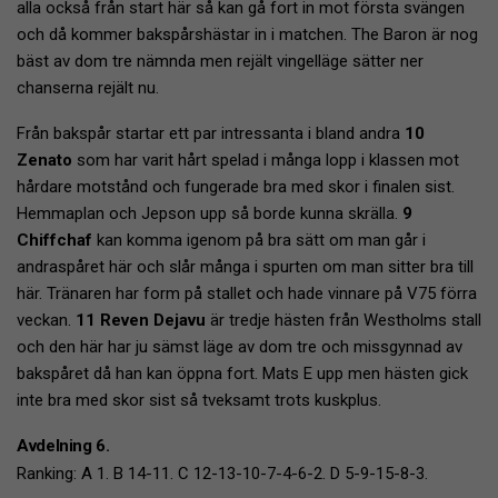
alla också från start här så kan gå fort in mot första svängen
och då kommer bakspårshästar in i matchen. The Baron är nog
bäst av dom tre nämnda men rejält vingelläge sätter ner
chanserna rejält nu.
Från bakspår startar ett par intressanta i bland andra
10
Zenato
som har varit hårt spelad i många lopp i klassen mot
hårdare motstånd och fungerade bra med skor i finalen sist.
Hemmaplan och Jepson upp så borde kunna skrälla.
9
Chiffchaf
kan komma igenom på bra sätt om man går i
andraspåret här och slår många i spurten om man sitter bra till
här. Tränaren har form på stallet och hade vinnare på V75 förra
veckan.
11 Reven Dejavu
är tredje hästen från Westholms stall
och den här har ju sämst läge av dom tre och missgynnad av
bakspåret då han kan öppna fort. Mats E upp men hästen gick
inte bra med skor sist så tveksamt trots kuskplus.
Avdelning 6.
Ranking: A 1. B 14-11. C 12-13-10-7-4-6-2. D 5-9-15-8-3.