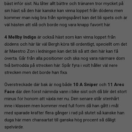
bäst inför sist. Nu låter allt bättre och tränaren tror mycket på
sin häst så den här kanske kan vinna loppet från dödens men
kommer man iväg bra från springspåret kan det bli spets och är
väl hästen att slå och borde nog vara knapp favorit här.
4 Mellby Indigo
är också häst som kan vinna loppet från
dödens och här lär väl Bergh köra till ordentligt, speciellt om det
är Maestro Zon i ledningen kan det bli så att den här kan få
överta. Går från alla positioner och ska nog vara närmare dom
två betrodda på strecken här. Spår fyra i volt håller väl nere
strecken men det borde han fixa.
Överstreckade där bak är nog både
10 A Sniper
och
11 Ares
Face
där den först nämnda vann i bike sist och då blir det stort
minus för honom att växla ner nu. Den senare står stenhårt
inne i klassen men kommer med full form då han gått i mål
med sparade krafter flera gånger i rad på slutet så kanske han
duga här men chansartat till ganska hög procent så dåligt
spelvärde.