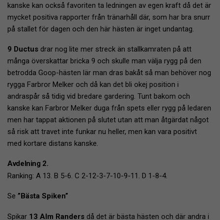
kanske kan också favoriten ta ledningen av egen kraft då det är
mycket positiva rapporter från tränarhåll där, som har bra snurr
på stallet för dagen och den här hästen är inget undantag.
9 Ductus
drar nog lite mer streck än stallkamraten på att
många överskattar bricka 9 och skulle man välja rygg på den
betrodda Goop-hästen lär man dras bakåt så man behöver nog
rygga Farbror Melker och då kan det bli okej position i
andraspår så tidig vid bredare gardering. Tunt bakom och
kanske kan Farbror Melker duga från spets eller rygg på ledaren
men har tappat aktionen på slutet utan att man åtgärdat något
så risk att travet inte funkar nu heller, men kan vara positivt
med kortare distans kanske.
Avdelning 2.
Ranking: A 13. B 5-6. C 2-12-3-7-10-9-11. D 1-8-4.
Se
”Bästa Spiken”
Spikar
13 Alm Randers
då det är bästa hästen och där andra i