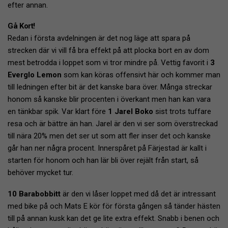
efter annan.
Gå Kort!
Redan i första avdelningen är det nog läge att spara på
strecken där vi vill få bra effekt på att plocka bort en av dom
mest betrodda i loppet som vi tror mindre på. Vettig favorit i
3
Everglo Lemon
som kan köras offensivt här och kommer man
till ledningen efter bit är det kanske bara över. Många streckar
honom så kanske blir procenten i överkant men han kan vara
en tänkbar spik. Var klart före
1 Jarel Boko
sist trots tuffare
resa och är bättre än han. Jarel är den vi ser som överstreckad
till nära 20% men det ser ut som att fler inser det och kanske
går han ner några procent. Innerspåret på Färjestad är kallt i
starten för honom och han lär bli över rejält från start, så
behöver mycket tur.
10 Barabobbitt
är den vi låser loppet med då det är intressant
med bike på och Mats E kör för första gången så tänder hästen
till på annan kusk kan det ge lite extra effekt. Snabb i benen och