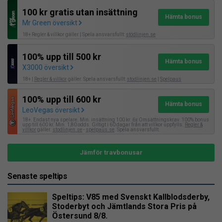
100 kr gratis utan insättning
Hämta bonus
Mr Green översikt
18+ Regler & villkor gäller | Spela ansvarsfullt:
stödlinjen.se
100% upp till 500 kr
Hämta bonus
X3000 översikt
18+ |
Regler & villkor
gäller. Spela ansvarsfullt:
stodlinjen.se
|
Spelpaus
100% upp till 600 kr
Hämta bonus
LeoVegas översikt
18+. Endast nya spelare. Min. insättning 100 kr. 6x Omsättningskrav. 100% bonus
upp till 600 kr. Min. 1,80 odds. Giltigt i 60 dagar från att villkor uppfylls.
Regler &
villkor
gäller.
stodlinjen.se
-
spelpaus.se
. Spela ansvarsfullt.
Jämför travbonusar
Senaste speltips
Speltips: V85 med Svenskt Kallblodsderby,
Stoderbyt och Jämtlands Stora Pris på
Östersund 8/8.