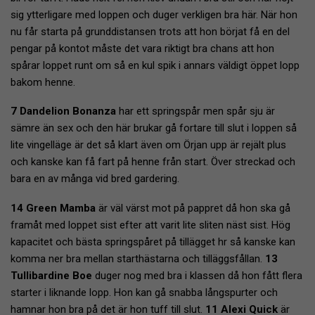
sig ytterligare med loppen och duger verkligen bra här. När hon
nu får starta på grunddistansen trots att hon börjat få en del
pengar på kontot måste det vara riktigt bra chans att hon
spårar loppet runt om så en kul spik i annars väldigt öppet lopp
bakom henne.
7 Dandelion Bonanza
har ett springspår men spår sju är
sämre än sex och den här brukar gå fortare till slut i loppen så
lite vingelläge är det så klart även om Örjan upp är rejält plus
och kanske kan få fart på henne från start. Över streckad och
bara en av många vid bred gardering.
14 Green Mamba
är väl värst mot på pappret då hon ska gå
framåt med loppet sist efter att varit lite sliten näst sist. Hög
kapacitet och bästa springspåret på tillägget hr så kanske kan
komma ner bra mellan starthästarna och tilläggsfållan.
13
Tullibardine Boe
duger nog med bra i klassen då hon fått flera
starter i liknande lopp. Hon kan gå snabba långspurter och
hamnar hon bra på det är hon tuff till slut.
11 Alexi Quick
är