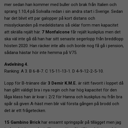
mer sedan han kommer med buller och brak från Italien och
sprang 1.10,4 på Solvalla redan i sin andra start i Sverige. Sedan
har det blivit ett par galopper på kort distans och
misslyckanden på medeldistans så oklar form men kapacitet
att skrälla rejält här.
7 Monfalcone
får rejält kuskplus men det
ska väl inte gå då han har sitt senaste segerlopp från breddlopp
hösten 2020. Han räcker inte alls och borde nog få gå i pension,
sådana hästar hör inte hemma på V75.
Avdelning 4.
Ranking: A 3. B 6-8-7. C 15-11-13-1. D 4-9-12-2-5-10.
Lopp för B-tränare där
3 Demir K.M.E.
är rätt favorit i loppet då
han gått väldigt bra i nya regin och har hög kapacitet för den
låga klass han är kvar i. 2/2 för Hanna och kuskplus nu från bra
spår så given A-häst men blir väl första gången på brodd och
det är ett frågetecken.
15 Gambino Brick
har ensamt springspår på tillägget men jag