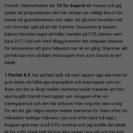
Försök i Diamantstoet där
10 So Superb
blir favorit och jag
tycker att propositionen den här veckan ser väldigt bra ut för
hästar på grunddistansen och väljer att gå mot favoriten helt
och förordar spik på en där framme. Dessutom är kusken
bakom favoriten inget att hålla i handen på V75, hästen vann
bara 2/17 i fjol och med tillägg kommer det erbjudas chanser
för körsvennen att göra felbeslut mer än en gång. Stämmer allt
perfekt kan hon så klart vinna loppet men som favorit är det
iskallt.
1 Parfait A.F.
har perfekt spår så med Jepson upp ska man ha
god chans att hålla upp innerspåret och leda loppet runt om.
Även om det är långt mellan starterna tycker tränaren att hon
ska ha gått framåt med loppet sist i kroppen efter en
träningsperiod och den här behöver man nog inte vara orolig
för att det går några veckor mellan starterna för. Vann efter tre
månaders tävlings-frånvaro i juni och efter bara två lopp i
kroppen gick man ut på V75 i somras och jag trodde det skulle
bli för tufft. Hade helt fel hon klev undan i bra stil och har höjt