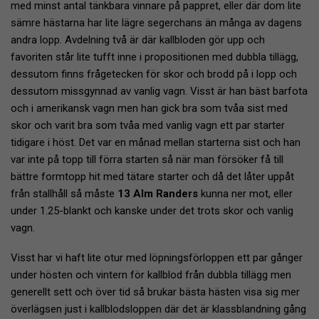
med minst antal tänkbara vinnare på pappret, eller där dom lite
sämre hästarna har lite lägre segerchans än många av dagens
andra lopp. Avdelning två är där kallbloden gör upp och
favoriten står lite tufft inne i propositionen med dubbla tillägg,
dessutom finns frågetecken för skor och brodd på i lopp och
dessutom missgynnad av vanlig vagn. Visst är han bäst barfota
och i amerikansk vagn men han gick bra som tvåa sist med
skor och varit bra som tvåa med vanlig vagn ett par starter
tidigare i höst. Det var en månad mellan starterna sist och han
var inte på topp till förra starten så när man försöker få till
bättre formtopp hit med tätare starter och då det låter uppåt
från stallhåll så måste
13 Alm Randers
kunna ner mot, eller
under 1.25-blankt och kanske under det trots skor och vanlig
vagn.
Visst har vi haft lite otur med löpningsförloppen ett par gånger
under hösten och vintern för kallblod från dubbla tillägg men
generellt sett och över tid så brukar bästa hästen visa sig mer
överlägsen just i kallblodsloppen där det är klassblandning gång