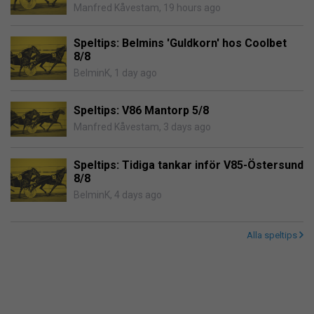
Manfred Kåvestam
,
19 hours ago
Speltips: Belmins 'Guldkorn' hos Coolbet
8/8
BelminK
,
1 day ago
Speltips: V86 Mantorp 5/8
Manfred Kåvestam
,
3 days ago
Speltips: Tidiga tankar inför V85-Östersund
8/8
BelminK
,
4 days ago
Alla speltips