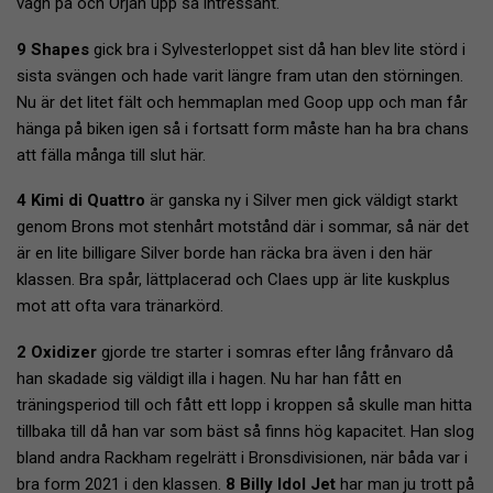
vagn på och Örjan upp så intressant.
9 Shapes
gick bra i Sylvesterloppet sist då han blev lite störd i
sista svängen och hade varit längre fram utan den störningen.
Nu är det litet fält och hemmaplan med Goop upp och man får
hänga på biken igen så i fortsatt form måste han ha bra chans
att fälla många till slut här.
4 Kimi di Quattro
är ganska ny i Silver men gick väldigt starkt
genom Brons mot stenhårt motstånd där i sommar, så när det
är en lite billigare Silver borde han räcka bra även i den här
klassen. Bra spår, lättplacerad och Claes upp är lite kuskplus
mot att ofta vara tränarkörd.
2 Oxidizer
gjorde tre starter i somras efter lång frånvaro då
han skadade sig väldigt illa i hagen. Nu har han fått en
träningsperiod till och fått ett lopp i kroppen så skulle man hitta
tillbaka till då han var som bäst så finns hög kapacitet. Han slog
bland andra Rackham regelrätt i Bronsdivisionen, när båda var i
bra form 2021 i den klassen.
8 Billy Idol Jet
har man ju trott på