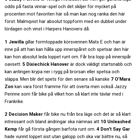
odds på fasta vinnar-spel och det skiljer för mycket på
procenten mot favoriten här så man kan nog ranka den här
först. Malmqvist har absolut toppform med en dubbel under
lördagen och vinst i Harpers Hanovers då.
1 Jewilla
gillar formtoppade körsvennen Mats E och han är
inne på att han kan hålla upp innerspåret och spetsar den här
kan hon absolut leda loppet runt om. Får bra lopp på innerspår
oavsett.
5 Dixiechick Hanover
är dock väldigt startsnabb och
kan antingen krypa ner i rygg på brorsan eller spetsa och
släppa. Men blir det spets för den senare så kanske
7 O’Mara
Zon
kan vara först framme för att överta men också Jazzy
Perinne som får bike på vilket hon så klart inte tävlar med i
Frankrike.
2 Decision Maker
får bike nu från bra läge och det är så klart
intressant och bland ändringar ska nämnas att
10 Unleashed
Kemp
får gå första gången barfota runt om.
4 Don’t Say Gar
hade vunnit loppet sist utan galopp och ska var bättre nu, så