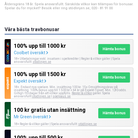
Åldersgräns 18 år. Spela ansvarsfullt. Särskilda villkor kan tillämpas för bonusar.
Spelar du för mycket? Besök eller ring stödlinjen.se, 020 - 81 91 00
Våra bästa travbonusar
100% upp till 1000 kr
Hämta bonus
Coolbet översikt
18+ Utbetalningar exkl. insatsen i spelkrediter | Regler & villkor gäller | Spela
ansvarsfullt:
stödlinjen.se
100% upp till 1500 kr
Hämta bonus
Expekt översikt
18+. Endast nya spelare. Min. insättning 100 kr. 15x Omsättningskrav på
insättning. 100% bonus upp till 1 500 kr + 64 kr på Expekt-Tipset. Min. 1,80 odds.
Giltigt i 90 dagar från att villkor uppfylls.
Regler & villkor
gäller. Spela
ansvarsfullt:
stodlinjen.se
|
spelpaus.se
.
100 kr gratis utan insättning
Hämta bonus
Mr Green översikt
18+ Regler & villkor gäller | Spela ansvarsfullt:
stödlinjen.se
100% upp till 500 kr