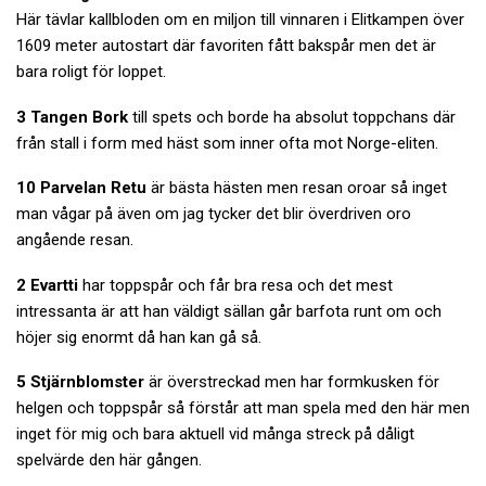
Här tävlar kallbloden om en miljon till vinnaren i Elitkampen över
1609 meter autostart där favoriten fått bakspår men det är
bara roligt för loppet.
3 Tangen Bork
till spets och borde ha absolut toppchans där
från stall i form med häst som inner ofta mot Norge-eliten.
10 Parvelan Retu
är bästa hästen men resan oroar så inget
man vågar på även om jag tycker det blir överdriven oro
angående resan.
2 Evartti
har toppspår och får bra resa och det mest
intressanta är att han väldigt sällan går barfota runt om och
höjer sig enormt då han kan gå så.
5 Stjärnblomster
är överstreckad men har formkusken för
helgen och toppspår så förstår att man spela med den här men
inget för mig och bara aktuell vid många streck på dåligt
spelvärde den här gången.