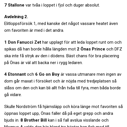
7 Stallone
var tvåa i loppet i fjol och duger absolut.
Avdelning 2.
Elitloppsförsök 1, med kanske det något vassare heatet även
om favoriten är med i det andra.
1 Don Fanucci Zet
har upplagt för att leda loppet runt om och
spikas då han borde hålla längden mot
2 Önas Prince
och DFZ
ska inte få stryk av den i dödens. Bäst chans för bra placering
på Önas är väl att backa ner i rygg ledaren.
4 Etonnant
och
6 Go on Boy
är vassa utmanare men ingen av
dom går maxat i försöket och är nöjda med tredjeplatsen så
slåss om den och kan bli allt från tvåa till fyra, men båda borde
gå vidare.
Skulle Nordström få hjärnsläpp och köra länge mot favoriten så
öppnas loppet upp, Önas faller då på eget grepp och andra
bjuds in.
8 Brother Bill
kan i så fall avslua visslande och
Magnus A valde den här bland tre hästar han fick med till