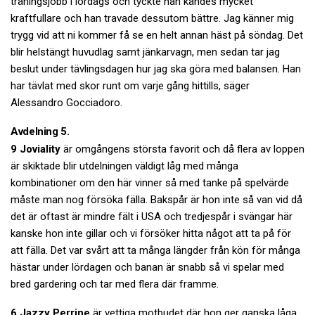
träningsjobb i lördags och tyckte han kändes mycket
kraftfullare och han travade dessutom bättre. Jag känner mig
trygg vid att ni kommer få se en helt annan häst på söndag. Det
blir helstängt huvudlag samt jänkarvagn, men sedan tar jag
beslut under tävlingsdagen hur jag ska göra med balansen. Han
har tävlat med skor runt om varje gång hittills, säger
Alessandro Gocciadoro.
Avdelning 5.
9 Joviality
är omgångens största favorit och då flera av loppen
är skiktade blir utdelningen väldigt låg med många
kombinationer om den här vinner så med tanke på spelvärde
måste man nog försöka fälla. Bakspår är hon inte så van vid då
det är oftast är mindre fält i USA och tredjespår i svängar här
kanske hon inte gillar och vi försöker hitta något att ta på för
att fälla. Det var svårt att ta många längder från kön för många
hästar under lördagen och banan är snabb så vi spelar med
bred gardering och tar med flera där framme.
6 Jazzy Perrine
är vettiga motbudet där hon ger ganska låga