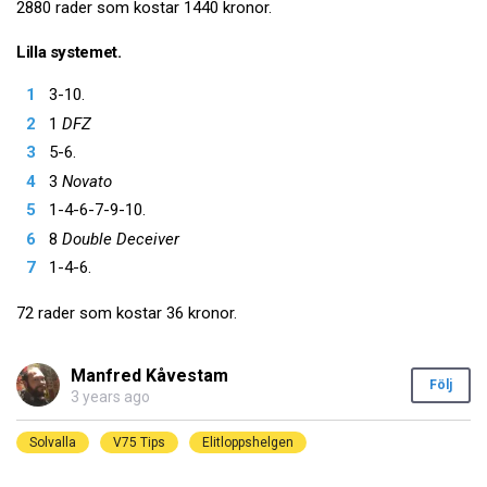
2880 rader som kostar 1440 kronor.
Lilla systemet.
3-10.
1
DFZ
5-6.
3
Novato
1-4-6-7-9-10.
8
Double Deceiver
1-4-6.
72 rader som kostar 36 kronor.
Manfred Kåvestam
Följ
3 years ago
Solvalla
V75 Tips
Elitloppshelgen