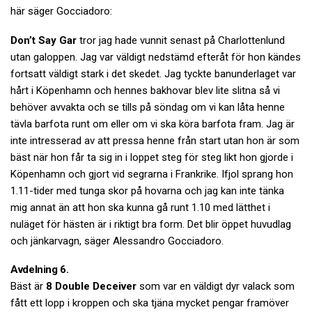
här säger Gocciadoro:
Don’t Say Gar
tror jag hade vunnit senast på Charlottenlund
utan galoppen. Jag var väldigt nedstämd efteråt för hon kändes
fortsatt väldigt stark i det skedet. Jag tyckte banunderlaget var
hårt i Köpenhamn och hennes bakhovar blev lite slitna så vi
behöver avvakta och se tills på söndag om vi kan låta henne
tävla barfota runt om eller om vi ska köra barfota fram. Jag är
inte intresserad av att pressa henne från start utan hon är som
bäst när hon får ta sig in i loppet steg för steg likt hon gjorde i
Köpenhamn och gjort vid segrarna i Frankrike. Ifjol sprang hon
1.11-tider med tunga skor på hovarna och jag kan inte tänka
mig annat än att hon ska kunna gå runt 1.10 med lätthet i
nuläget för hästen är i riktigt bra form. Det blir öppet huvudlag
och jänkarvagn, säger Alessandro Gocciadoro.
Avdelning 6.
Bäst är
8 Double Deceiver
som var en väldigt dyr valack som
fått ett lopp i kroppen och ska tjäna mycket pengar framöver