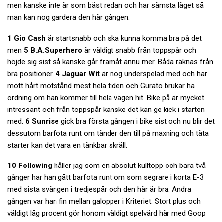
men kanske inte är som bäst redan och har sämsta läget så
man kan nog gardera den här gången.
1 Gio Cash
är startsnabb och ska kunna komma bra på det
men
5 B.A.Superhero
är väldigt snabb från toppspår och
höjde sig sist så kanske går framåt ännu mer. Båda räknas från
bra positioner.
4 Jaguar Wit
är nog underspelad med och har
mött hårt motstånd mest hela tiden och Gurato brukar ha
ordning om han kommer till hela vägen hit. Bike på är mycket
intressant och från toppspår kanske det kan ge kick i starten
med.
6 Sunrise
gick bra första gången i bike sist och nu blir det
dessutom barfota runt om tänder den till på maxning och täta
starter kan det vara en tänkbar skräll.
10 Following
håller jag som en absolut kulltopp och bara två
gånger har han gått barfota runt om som segrare i korta E-3
med sista svängen i tredjespår och den här är bra. Andra
gången var han fin mellan galopper i Kriteriet. Stort plus och
väldigt låg procent gör honom väldigt spelvärd här med Goop