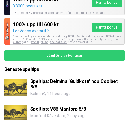
Hämta bonus
X3000 översikt
18+ |
Regler & villkor
gäller. Spela ansvarsfullt:
stodlinjen.se
|
Spelpaus
100% upp till 600 kr
Hämta bonus
LeoVegas översikt
18+. Endast nya spelare. Min. insättning 100 kr. 6x Omsättningskrav. 100% bonus
upp till 600 kr. Min. 1,80 odds. Giltigt i 60 dagar från att villkor uppfylls.
Regler &
villkor
gäller.
stodlinjen.se
-
spelpaus.se
. Spela ansvarsfullt.
Jämför travbonusar
Senaste speltips
Speltips: Belmins 'Guldkorn' hos Coolbet
8/8
BelminK
,
14 hours ago
Speltips: V86 Mantorp 5/8
Manfred Kåvestam
,
2 days ago