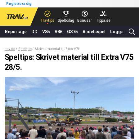
Registrera dig
Travtips
Spelbolag
Bonusar
Tippa.se
Reportage
DD
V85
V86
GS75
Andelsspel
Logga in
trav.se
Speltips
Skrivet material till Extra V75 28/5.
Speltips: Skrivet material till Extra V75
28/5.