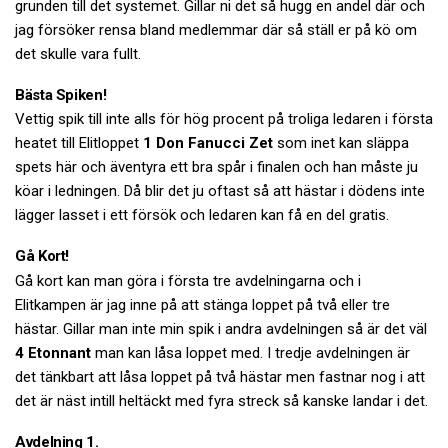
grunden till det systemet. Gillar ni det så hugg en andel där och
jag försöker rensa bland medlemmar där så ställ er på kö om
det skulle vara fullt.
Bästa Spiken!
Vettig spik till inte alls för hög procent på troliga ledaren i första
heatet till Elitloppet
1 Don Fanucci Zet
som inet kan släppa
spets här och äventyra ett bra spår i finalen och han måste ju
köar i ledningen. Då blir det ju oftast så att hästar i dödens inte
lägger lasset i ett försök och ledaren kan få en del gratis.
Gå Kort!
Gå kort kan man göra i första tre avdelningarna och i
Elitkampen är jag inne på att stänga loppet på två eller tre
hästar. Gillar man inte min spik i andra avdelningen så är det väl
4 Etonnant
man kan låsa loppet med. I tredje avdelningen är
det tänkbart att låsa loppet på två hästar men fastnar nog i att
det är näst intill heltäckt med fyra streck så kanske landar i det.
Avdelning 1.