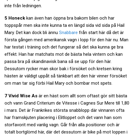
inte från ledningen.
5 Honeck
kan även han öppna bra bakom bilen och har
toppspår men ska inte kunna ta en längd sida vid sida på Hail
Mary. Det kan dock bli ännu
Snabbare
från start här då det är
första gången med amerikansk vagn i lopp för den här nu. Man
har testat i träning och det fungerar så det ska kunna ge bra
effekt. Han har matchats mot de bästa hela vintern och kan
passa bra på skandinavisk bana så se upp för den här.
Dessutom rycker man skor bak i försöket och kretsen kring
hästen är väldigt uppåt så tänkbart att den här vinner försöket
om man tar sig förbi Hail Mary och bombar mot spets.
7 Vivid Wise As
är en häst som allt som oftast gör sitt bästa
och vann Grand Criterium de Vitesse i Cagnes Sur Mere till 1,80
i mars. Det är Frankrikes största snabblopp där vinnaren ofta
har framskjuten placering i Elitloppet och det vann han som
storfavorit med vanlig vagn. Går från alla positioner och är
totalt bortglömd här, där det dessutom är bike på mot loppen i