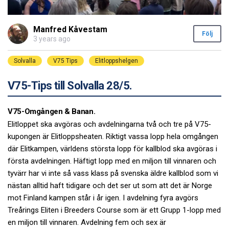
Manfred Kåvestam
Följ
3 years ago
Solvalla
V75 Tips
Elitloppshelgen
V75-Tips till Solvalla 28/5.
V75-Omgången & Banan.
Elitloppet ska avgöras och avdelningarna två och tre på V75-
kupongen är Elitloppsheaten. Riktigt vassa lopp hela omgången
där Elitkampen, världens största lopp för kallblod ska avgöras i
första avdelningen. Häftigt lopp med en miljon till vinnaren och
tyvärr har vi inte så vass klass på svenska äldre kallblod som vi
nästan alltid haft tidigare och det ser ut som att det är Norge
mot Finland kampen står i år igen. I avdelning fyra avgörs
Treårings Eliten i Breeders Course som är ett Grupp 1-lopp med
en miljon till vinnaren. Avdelning fem och sex är