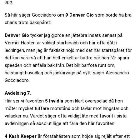
upp.
Så här säger Gocciadoro om
9 Denver Gio
som borde ha bra
chans trots bakspåret:
Denver Gio
tycker jag gjorde en jättebra insats senast på
Vermo. Hästen är väldigt startsnabb och har ofta gått i
ledningen, men jag är faktiskt nöjd med det här startspåret för
det kan vara så att han helt enkelt är bättre när han får spara
speeden och anfalla bakifrån. Det blir barfota runt om,
helstängt huvudlag och jänkarvagn på nytt, säger Alessandro
Gocciadoro.
Avdelning 7.
Här ser vi favoriten
5 Invidia
som klart överspelad då hon
möter mycket tuffare motstånd och tävlar mot hingstar och
valacker nu. Värdet stiger ofta väldigt lite med favorit i sista
avdelningen så absolut läge att fälla den här favoriten
4 Kash Keeper
är förstahästen som höjde sig rejält efter ett