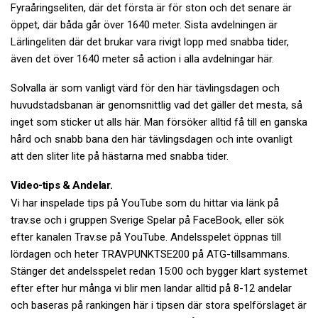
Fyraåringseliten, där det första är för ston och det senare är
öppet, där båda går över 1640 meter. Sista avdelningen är
Lärlingeliten där det brukar vara rivigt lopp med snabba tider,
även det över 1640 meter så action i alla avdelningar här.
Solvalla är som vanligt värd för den här tävlingsdagen och
huvudstadsbanan är genomsnittlig vad det gäller det mesta, så
inget som sticker ut alls här. Man försöker alltid få till en ganska
hård och snabb bana den här tävlingsdagen och inte ovanligt
att den sliter lite på hästarna med snabba tider.
Video-tips & Andelar.
Vi har inspelade tips på YouTube som du hittar via länk på
trav.se och i gruppen Sverige Spelar på FaceBook, eller sök
efter kanalen Trav.se på YouTube. Andelsspelet öppnas till
lördagen och heter TRAVPUNKTSE200 på ATG-tillsammans.
Stänger det andelsspelet redan 15:00 och bygger klart systemet
efter efter hur många vi blir men landar alltid på 8-12 andelar
och baseras på rankingen här i tipsen där stora spelförslaget är