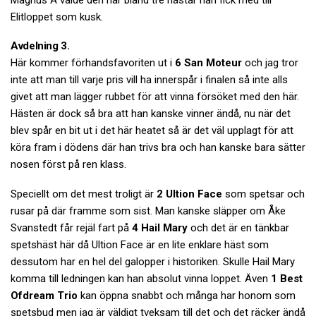
Elitloppet som kusk.
Avdelning 3.
Här kommer förhandsfavoriten ut i
6 San Moteur
och jag tror
inte att man till varje pris vill ha innerspår i finalen så inte alls
givet att man lägger rubbet för att vinna försöket med den här.
Hästen är dock så bra att han kanske vinner ändå, nu när det
blev spår en bit ut i det här heatet så är det väl upplagt för att
köra fram i dödens där han trivs bra och han kanske bara sätter
nosen först på ren klass.
Speciellt om det mest troligt är
2 Ultion Face
som spetsar och
rusar på där framme som sist. Man kanske släpper om Åke
Svanstedt får rejäl fart på
4 Hail Mary
och det är en tänkbar
spetshäst här då Ultion Face är en lite enklare häst som
dessutom har en hel del galopper i historiken. Skulle Hail Mary
komma till ledningen kan han absolut vinna loppet. Även
1 Best
Ofdream Trio
kan öppna snabbt och många har honom som
spetsbud men jag är väldigt tveksam till det och det räcker ändå