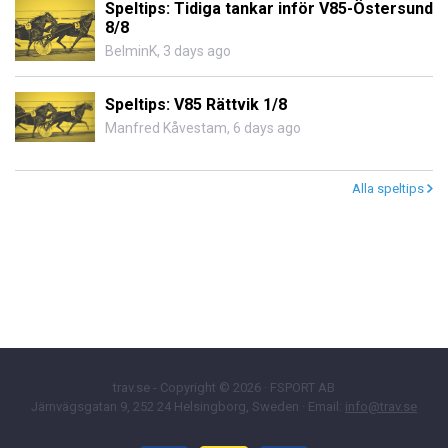
Speltips: Tidiga tankar inför V85-Östersund
8/8
BelminK
,
3 days ago
Speltips: V85 Rättvik 1/8
Manfred Kåvestam
,
6 days ago
Alla speltips
trav.se - Copyright © 2026 · FSPORT AB
Järnvägsgatan 9, 252 24 Helsingborg, Sweden · Email:
info@trav.se