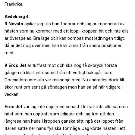
Frankrike.
Avdelning 4.
3 Novato
spikar jag tills han förlorar och jag är imponerad av
hästen som nu kommer med ett lopp i kroppen hit och inte alls
är överspelad. Bra läge och kan bombas mot ledningen tidigt,
då är det nog över men han kan vinna från andra positioner
med.
9 Eros Jet
är tuffast mot och ska nog få skoryck första
gången så klart intressant från ett vettigt bakspår som
Gocciadoro inte alls var missnöjd med. Nu ändrades dock till
skor runt om sent på söndagen men han sa så här tidigare i
veckan:
Eros Jet
var jag inte nöjd med senast. Det var inte alls samma
häst som han uppträtt som tidigare och jag tror att den
långresa han hade i kroppen ganska tätt inpå det loppet från
Italien satte ner hans fysiska förmåga. Jag körde hästen i ett