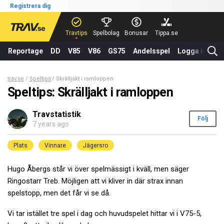
Registrera dig
Travtips
Spelbolag
Bonusar
Tippa.se
Reportage
DD
V85
V86
GS75
Andelsspel
Logga in
trav.se
Speltips
Skrälljakt i ramloppen
Speltips: Skrälljakt i ramloppen
Travstatistik
Följ
7 years ago
Plats
Vinnare
Jägersro
Hugo Åbergs står vi över spelmässigt i kväll, men säger
Ringostarr Treb. Möjligen att vi kliver in där strax innan
spelstopp, men det får vi se då.
Vi tar istället tre spel i dag och huvudspelet hittar vi i V75-5,