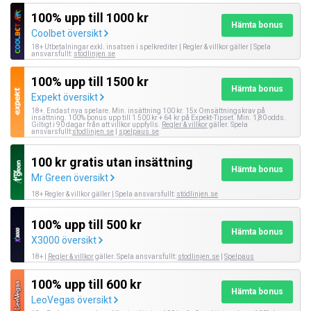
100% upp till 1000 kr
Hämta bonus
Coolbet översikt
18+ Utbetalningar exkl. insatsen i spelkrediter | Regler & villkor gäller | Spela
ansvarsfullt:
stödlinjen.se
100% upp till 1500 kr
Hämta bonus
Expekt översikt
18+. Endast nya spelare. Min. insättning 100 kr. 15x Omsättningskrav på
insättning. 100% bonus upp till 1 500 kr + 64 kr på Expekt-Tipset. Min. 1,80 odds.
Giltigt i 90 dagar från att villkor uppfylls.
Regler & villkor
gäller. Spela
ansvarsfullt:
stodlinjen.se
|
spelpaus.se
.
100 kr gratis utan insättning
Hämta bonus
Mr Green översikt
18+ Regler & villkor gäller | Spela ansvarsfullt:
stödlinjen.se
100% upp till 500 kr
Hämta bonus
X3000 översikt
18+ |
Regler & villkor
gäller. Spela ansvarsfullt:
stodlinjen.se
|
Spelpaus
100% upp till 600 kr
Hämta bonus
LeoVegas översikt