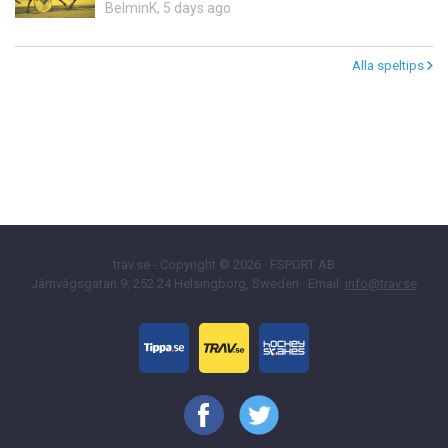
BelminK
,
5 days ago
Alla speltips
trav.se - Copyright © 2026 · FSPORT AB
Järnvägsgatan 9, 252 24 Helsingborg, Sweden · Email:
info@trav.se