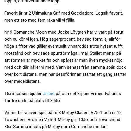
lopp 9, ett silverliknande lopp.
Favorit är nr 2 Ultimaluna Grif med Gocciadoro. Logsik favorit,
men ett sto med fem raka vill vi fälla.
Nr 9 Comanche Moon med Jocke Lövgren har vi varit på förut
och nu kör vi igen. Hög segerprocent, bevisad form, ej alltför
höga siffror vad gäller eventuellt vinnarodds trots hyfsat tufft
motstånd och bevisade spurtförmåga i maj. Stallet menar på
att formen är mycket fin och spåret är man även mycket nöjd
med och där håller vi med. Vann senast från samma spår, dock
över kort distans, men har dessförinnan startat ett gäng starter
över medeldistans.
15x insatsen bjuder
Unibet
på och det klipper vi med två units.
Tar tre units på plats till 3,65x.
Vidare tar vi även spel på nr 3 Mellby Glader i V75-1 och nr 12
Townshend Broline i V75-4. Mellby ger 10,5x och Townshend
35x. Samma insats på Mellby som Comanche medan