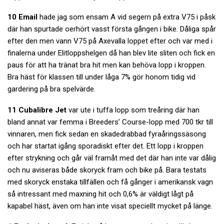
10 Email
hade jag som ensam A vid segern på extra V75 i påsk
där han spurtade oerhört vasst första gången i bike. Dåliga spår
efter den men vann V75 på Axevalla loppet efter och var med i
finalerna under Elitloppshelgen då han blev lite sliten och fick en
paus för att ha tränat bra hit men kan behöva lopp i kroppen.
Bra häst för klassen till under låga 7% gör honom tidig vid
gardering på bra spelvärde.
11 Cubalibre Jet
var ute i tuffa lopp som treåring där han
bland annat var femma i Breeders’ Course-lopp med 700 tkr till
vinnaren, men fick sedan en skadedrabbad fyraåringssäsong
och har startat igång sporadiskt efter det. Ett lopp i kroppen
efter strykning och går väl framåt med det där han inte var dålig
och nu aviseras både skoryck fram och bike på. Bara testats
med skoryck enstaka tillfällen och få gånger i amerikansk vagn
så intressant med maxning hit och 0,6% är väldigt lågt på
kapabel häst, även om han inte visat speciellt mycket på länge.