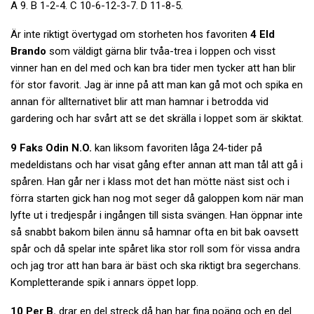
A 9. B 1-2-4. C 10-6-12-3-7. D 11-8-5.
Är inte riktigt övertygad om storheten hos favoriten
4 Eld
Brando
som väldigt gärna blir tvåa-trea i loppen och visst
vinner han en del med och kan bra tider men tycker att han blir
för stor favorit. Jag är inne på att man kan gå mot och spika en
annan för allternativet blir att man hamnar i betrodda vid
gardering och har svårt att se det skrälla i loppet som är skiktat.
9 Faks Odin N.O.
kan liksom favoriten låga 24-tider på
medeldistans och har visat gång efter annan att man tål att gå i
spåren. Han går ner i klass mot det han mötte näst sist och i
förra starten gick han nog mot seger då galoppen kom när man
lyfte ut i tredjespår i ingången till sista svängen. Han öppnar inte
så snabbt bakom bilen ännu så hamnar ofta en bit bak oavsett
spår och då spelar inte spåret lika stor roll som för vissa andra
och jag tror att han bara är bäst och ska riktigt bra segerchans.
Kompletterande spik i annars öppet lopp.
10 Per B.
drar en del streck då han har fina poäng och en del