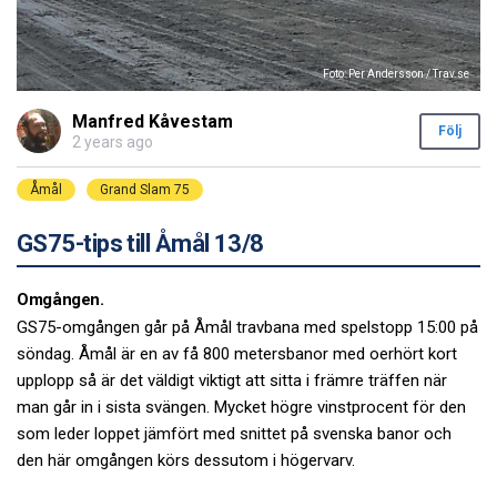
Foto: Per Andersson / Trav.se
Manfred Kåvestam
Följ
2 years ago
Åmål
Grand Slam 75
GS75-tips till Åmål 13/8
Omgången.
GS75-omgången går på Åmål travbana med spelstopp 15:00 på
söndag. Åmål är en av få 800 metersbanor med oerhört kort
upplopp så är det väldigt viktigt att sitta i främre träffen när
man går in i sista svängen. Mycket högre vinstprocent för den
som leder loppet jämfört med snittet på svenska banor och
den här omgången körs dessutom i högervarv.