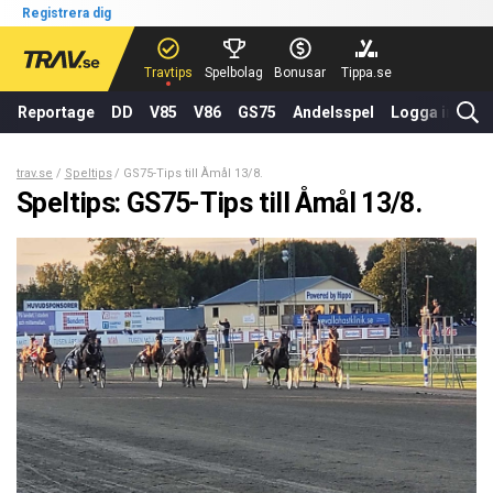
Registrera dig
Travtips
Spelbolag
Bonusar
Tippa.se
Reportage
DD
V85
V86
GS75
Andelsspel
Logga in
trav.se
Speltips
GS75-Tips till Åmål 13/8.
Speltips: GS75-Tips till Åmål 13/8.