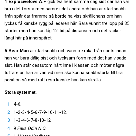
1 Explosivelove A.F
gick två heat samma dag sist där han var
bra i det första men sämre i det andra och han är startsnabb
från spår där framme så borde ha viss skrällchans om han
lyckas få kanske rygg på ledaren här. Bara vunnit tre lopp på 35
starter men han kan låg 12-tid på distansen och det räcker
långt här på innerspåret.
5 Bear Man
är startsnabb och vann tre raka från spets innan
han var bara dålig sist och tveksam form med det han visade
sist. Han står dessutom hårt inne i klassen och möter några
tuffare än han är van vid men ska kunna snabbstarta till bra
position så med rätt resa kanske han kan skrälla.
Stora systemet.
4-6.
1-2-3-4-5-6-7-9-10-11-12.
1-3-4-6-7-8-10-12.
9
Faks Odin N.O.