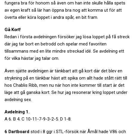
fungera bra för honom så även om han inte skulle hålla spets
av egen kraft så lär han öppna bra nog att komma ut för att
överta eller köra loppet i andra spår, en bit fram.
Gå Kort!
Redan i första avdelningen försöker jag lösa loppet på få streck
där jag tar bort en betrodd och spelar med favoriten
tillsammans med en lite mindre streckad idé. Se avdelning ett
för vilka hästar jag talar om.
Även sjätte avdelnigen är tänkbart att gå kort där det blev en
strykning på en tänkbar häst att spika om allt hade stått rätt till
hos Chablis Ribb, men nu när hon inte kommer till start är det
läge att gå ganska kort. Se hur jag resonerar kring loppet under
avdelning sex.
Avdelning 1.
A 6. B 4. C 10-11-7-9-3-2-5. D 1-8.
6 Dartboard
stod i 8 ggr i STL-försök när Åmål hade V86 och