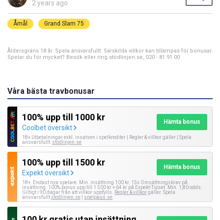
2 years ago
Åmål
Grand Slam 75
Åldersgräns 18 år. Spela ansvarsfullt. Särskilda villkor kan tillämpas för bonusar.
Spelar du för mycket? Besök eller ring stödlinjen.se, 020 - 81 91 00
Våra bästa travbonusar
100% upp till 1000 kr
Hämta bonus
Coolbet översikt
18+ Utbetalningar exkl. insatsen i spelkrediter | Regler & villkor gäller | Spela
ansvarsfullt:
stödlinjen.se
100% upp till 1500 kr
Hämta bonus
Expekt översikt
18+. Endast nya spelare. Min. insättning 100 kr. 15x Omsättningskrav på
insättning. 100% bonus upp till 1 500 kr + 64 kr på Expekt-Tipset. Min. 1,80 odds.
Giltigt i 90 dagar från att villkor uppfylls.
Regler & villkor
gäller. Spela
ansvarsfullt:
stodlinjen.se
|
spelpaus.se
.
100 kr gratis utan insättning