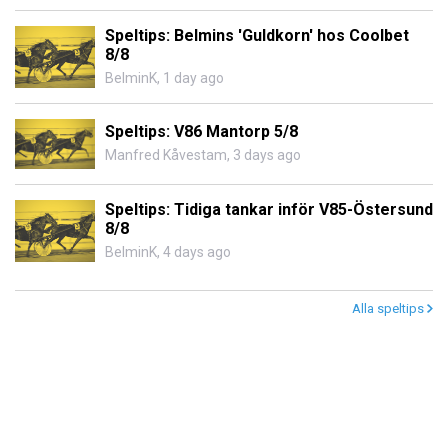
Speltips: Belmins 'Guldkorn' hos Coolbet
8/8
BelminK
,
1 day ago
Speltips: V86 Mantorp 5/8
Manfred Kåvestam
,
3 days ago
Speltips: Tidiga tankar inför V85-Östersund
8/8
BelminK
,
4 days ago
Alla speltips