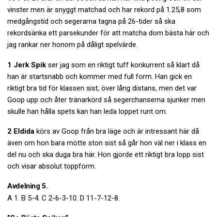
vinster men är snyggt matchad och har rekord på 1.25,8 som
medgångstid och segerarna tagna på 26-tider så ska
rekordsänka ett parsekunder för att matcha dom bästa här och
jag rankar ner honom på dåligt spelvärde.
1 Jerk Spik
ser jag som en riktigt tuff konkurrent så klart då
han är startsnabb och kommer med full form. Han gick en
riktigt bra tid för klassen sist, över lång distans, men det var
Goop upp och åter tränarkörd så segerchanserna sjunker men
skulle han hålla spets kan han leda loppet runt om.
2 Eldida
körs av Goop från bra läge och är intressant här då
även om hon bara mötte ston sist så går hon väl ner i klass en
del nu och ska duga bra här. Hon gjorde ett riktigt bra lopp sist
och visar absolut toppform.
Avdelning 5.
A 1. B 5-4. C 2-6-3-10. D 11-7-12-8.