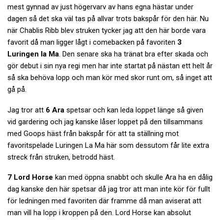
mest gynnad av just högervarv av hans egna hästar under
dagen så det ska väl tas på allvar trots bakspår för den här. Nu
när Chablis Ribb blev struken tycker jag att den här borde vara
favorit då man ligger lågt i comebacken på favoriten
3
Luringen la Ma
. Den senare ska ha tränat bra efter skada och
gör debut i sin nya regi men har inte startat på nästan ett helt år
så ska behöva lopp och man kör med skor runt om, så inget att
gå på.
Jag tror att
6 Ara
spetsar och kan leda loppet länge så given
vid gardering och jag kanske låser loppet på den tillsammans
med Goops häst från bakspår för att ta ställning mot
favoritspelade Luringen La Ma här som dessutom får lite extra
streck från struken, betrodd häst.
7 Lord Horse
kan med öppna snabbt och skulle Ara ha en dålig
dag kanske den här spetsar då jag tror att man inte kör för fullt
för ledningen med favoriten där framme då man aviserat att
man vill ha lopp i kroppen på den. Lord Horse kan absolut