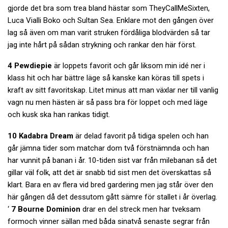
gjorde det bra som trea bland hästar som TheyCallMeSixten,
Luca Vialli Boko och Sultan Sea. Enklare mot den gången över
lag så även om man varit struken fördåliga blodvärden så tar
jag inte hårt på sådan strykning och rankar den här först.
4 Pewdiepie
är loppets favorit och går liksom min idé ner i
klass hit och har bättre läge så kanske kan köras till spets i
kraft av sitt favoritskap. Litet minus att man växlar ner till vanlig
vagn nu men hästen är så pass bra för loppet och med läge
och kusk ska han rankas tidigt.
10 Kadabra Dream
är delad favorit på tidiga spelen och han
går jämna tider som matchar dom två förstnämnda och han
har vunnit på banan i år. 10-tiden sist var från milebanan så det
gillar väl folk, att det är snabb tid sist men det överskattas så
klart. Bara en av flera vid bred gardering men jag står över den
här gången då det dessutom gått sämre för stallet i år överlag.
‘
7 Bourne Dominion
drar en del streck men har tveksam
formoch vinner sällan med båda sinatvå senaste segrar från