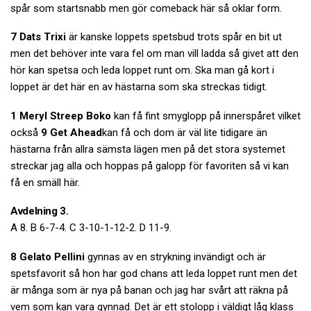
spår som startsnabb men gör comeback här så oklar form.
7 Dats Trixi
är kanske loppets spetsbud trots spår en bit ut
men det behöver inte vara fel om man vill ladda så givet att den
hör kan spetsa och leda loppet runt om. Ska man gå kort i
loppet är det här en av hästarna som ska streckas tidigt.
1 Meryl Streep Boko
kan få fint smyglopp på innerspåret vilket
också
9 Get Ahead
kan få och dom är väl lite tidigare än
hästarna från allra sämsta lägen men på det stora systemet
streckar jag alla och hoppas på galopp för favoriten så vi kan
få en smäll här.
Avdelning 3.
A 8. B 6-7-4. C 3-10-1-12-2. D 11-9.
8 Gelato Pellini
gynnas av en strykning invändigt och är
spetsfavorit så hon har god chans att leda loppet runt men det
är många som är nya på banan och jag har svårt att räkna på
vem som kan vara gynnad. Det är ett stolopp i väldigt låg klass