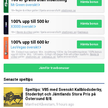
Hämta bonus
Mr Green översikt
18+ Regler & villkor gäller | Spela ansvarsfullt:
stödlinjen.se
100% upp till 500 kr
Hämta bonus
X3000 översikt
18+ |
Regler & villkor
gäller. Spela ansvarsfullt:
stodlinjen.se
|
Spelpaus
100% upp till 600 kr
Hämta bonus
LeoVegas översikt
18+. Endast nya spelare. Min. insättning 100 kr. 6x Omsättningskrav. 100% bonus
upp till 600 kr. Min. 1,80 odds. Giltigt i 60 dagar från att villkor uppfylls.
Regler &
villkor
gäller.
stodlinjen.se
-
spelpaus.se
. Spela ansvarsfullt.
Jämför travbonusar
Senaste speltips
Speltips: V85 med Svenskt Kallblodsderby,
Stoderbyt och Jämtlands Stora Pris på
Östersund 8/8.
Manfred Kåvestam
,
9 hours ago