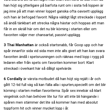
han höjt sig ytterligare på barfota runt om i sista två loppen är
jag inne på att man vinner loppet ganska ofta oavsett upplägg
och han är befogad favorit. Några väldigt lågt streckade i loppet
så ändå tänkbart att strecka några hästar och hoppas att man
får in en skräll här om det nu blir körning i starten eller om
favoriten väljer mer chansartat, passivt upplägg.
3 Thai Manhattan
är också startsnabb, får Goop upp och har
spår innanför sida vid sida men inte alls givet att han kan svara
favoriten ändå i spetsrusningen och räknas med lopp i rygg på
ledaren eller från spets om favoriten kommer bort. Klart
streckad i överkant här så dåligt spelvärde.
6 Cordially
är värsta motbudet då han höjt sig rejält i år och
gått 12-tid full väg så kan fälla alla i spurten,speciellt om det blir
körning i starten mellan favoriterna. Spår sex innebär så klart
vingelrisk och han behöver lite tur för att inte bli hängande i
spåren men stämmer det lite så kommer han med absolut
toppform hit och vinner mycket lopp i år.