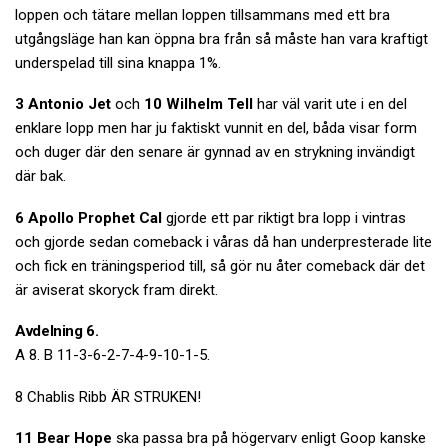
loppen och tätare mellan loppen tillsammans med ett bra
utgångsläge han kan öppna bra från så måste han vara kraftigt
underspelad till sina knappa 1%.
3 Antonio Jet
och
10 Wilhelm Tell
har väl varit ute i en del
enklare lopp men har ju faktiskt vunnit en del, båda visar form
och duger där den senare är gynnad av en strykning invändigt
där bak.
6 Apollo Prophet Cal
gjorde ett par riktigt bra lopp i vintras
och gjorde sedan comeback i våras då han underpresterade lite
och fick en träningsperiod till, så gör nu åter comeback där det
är aviserat skoryck fram direkt.
Avdelning 6.
A 8. B 11-3-6-2-7-4-9-10-1-5.
8 Chablis Ribb ÄR STRUKEN!
11 Bear Hope
ska passa bra på högervarv enligt Goop kanske