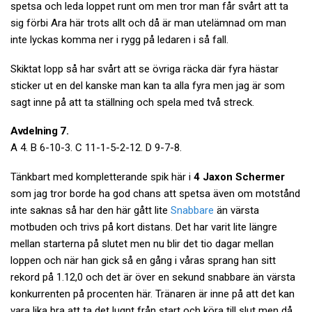
spetsa och leda loppet runt om men tror man får svårt att ta
sig förbi Ara här trots allt och då är man utelämnad om man
inte lyckas komma ner i rygg på ledaren i så fall.
Skiktat lopp så har svårt att se övriga räcka där fyra hästar
sticker ut en del kanske man kan ta alla fyra men jag är som
sagt inne på att ta ställning och spela med två streck.
Avdelning 7.
A 4. B 6-10-3. C 11-1-5-2-12. D 9-7-8.
Tänkbart med kompletterande spik här i
4 Jaxon Schermer
som jag tror borde ha god chans att spetsa även om motstånd
inte saknas så har den här gått lite
Snabbare
än värsta
motbuden och trivs på kort distans. Det har varit lite längre
mellan starterna på slutet men nu blir det tio dagar mellan
loppen och när han gick så en gång i våras sprang han sitt
rekord på 1.12,0 och det är över en sekund snabbare än värsta
konkurrenten på procenten här. Tränaren är inne på att det kan
vara lika bra att ta det lugnt från start och köra till slut men då