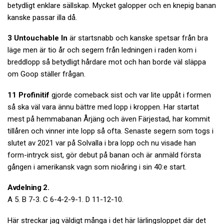
betydligt enklare sällskap. Mycket galopper och en knepig banan
kanske passar illa då.
3 Untouchable In
är startsnabb och kanske spetsar från bra
läge men är tio år och segern från ledningen i raden kom i
breddlopp så betydligt hårdare mot och han borde väl släppa
om Goop ställer frågan.
11 Profinitif
gjorde comeback sist och var lite uppåt i formen
så ska väl vara ännu bättre med lopp i kroppen. Har startat
mest på hemmabanan Årjäng och även Färjestad, har kommit
tillåren och vinner inte lopp så ofta. Senaste segern som togs i
slutet av 2021 var på Solvalla i bra lopp och nu visade han
form-intryck sist, gör debut på banan och är anmäld första
gången i amerikansk vagn som nioåring i sin 40:e start.
Avdelning 2.
A 5. B 7-3. C 6-4-2-9-1. D 11-12-10.
Här streckar jag väldigt många i det här lärlingsloppet där det