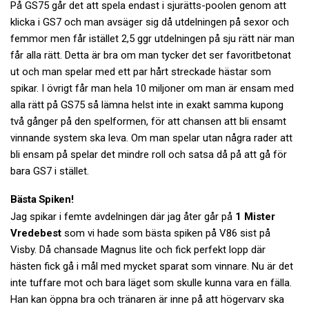
På GS75 går det att spela endast i sjurätts-poolen genom att
klicka i GS7 och man avsäger sig då utdelningen på sexor och
femmor men får istället 2,5 ggr utdelningen på sju rätt när man
får alla rätt. Detta är bra om man tycker det ser favoritbetonat
ut och man spelar med ett par hårt streckade hästar som
spikar. I övrigt får man hela 10 miljoner om man är ensam med
alla rätt på GS75 så lämna helst inte in exakt samma kupong
två gånger på den spelformen, för att chansen att bli ensamt
vinnande system ska leva. Om man spelar utan några rader att
bli ensam på spelar det mindre roll och satsa då på att gå för
bara GS7 i stället.
Bästa Spiken!
Jag spikar i femte avdelningen där jag åter går på
1 Mister
Vredebest
som vi hade som bästa spiken på V86 sist på
Visby. Då chansade Magnus lite och fick perfekt lopp där
hästen fick gå i mål med mycket sparat som vinnare. Nu är det
inte tuffare mot och bara läget som skulle kunna vara en fälla.
Han kan öppna bra och tränaren är inne på att högervarv ska