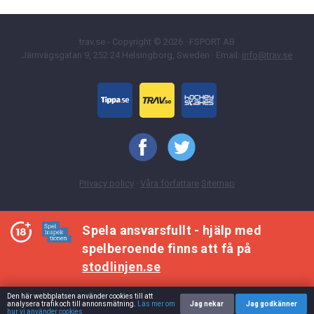
trav.se - Copyright © 2026 · FSPORT AB
Järnvägsgatan 9, 252 24 Helsingborg, Sweden · Email:
info@trav.se
Privacy policy
·
Våra författare
Sitemap
Spela ansvarsfullt - hjälp med
spelberoende finns att få på
stodlinjen.se
Den här webbplatsen använder cookies till att
analysera trafik och till annonsmätning.
Läs mer om
Jag nekar
Jag godkänner
hur vi använder cookies