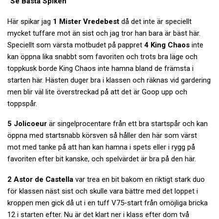
”Se Bästa Spiken”
Här spikar jag
1 Mister Vredebest
då det inte är speciellt
mycket tuffare mot än sist och jag tror han bara är bäst här.
Speciellt som värsta motbudet på pappret
4 King Chaos
inte
kan öppna lika snabbt som favoriten och trots bra läge och
toppkusk borde King Chaos inte hamna bland de främsta i
starten här. Hästen duger bra i klassen och räknas vid gardering
men blir väl lite överstreckad på att det är Goop upp och
toppspår.
5 Jolicoeur
är singelprocentare från ett bra startspår och kan
öppna med startsnabb körsven så håller den här som värst
mot med tanke på att han kan hamna i spets eller i rygg på
favoriten efter bit kanske, och spelvärdet är bra på den här.
2 Astor de Castella
var trea en bit bakom en riktigt stark duo
för klassen näst sist och skulle vara bättre med det loppet i
kroppen men gick då ut i en tuff V75-start från omöjliga bricka
12 i starten efter. Nu är det klart ner i klass efter dom två