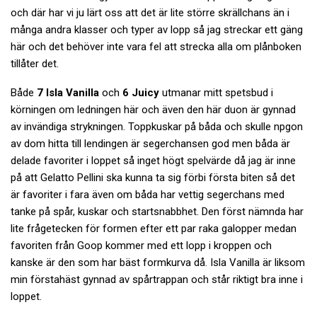
och där har vi ju lärt oss att det är lite större skrällchans än i
många andra klasser och typer av lopp så jag streckar ett gäng
här och det behöver inte vara fel att strecka alla om plånboken
tillåter det.
Både
7 Isla Vanilla
och
6 Juicy
utmanar mitt spetsbud i
körningen om ledningen här och även den här duon är gynnad
av invändiga strykningen. Toppkuskar på båda och skulle npgon
av dom hitta till lendingen är segerchansen god men båda är
delade favoriter i loppet så inget högt spelvärde då jag är inne
på att Gelatto Pellini ska kunna ta sig förbi första biten så det
är favoriter i fara även om båda har vettig segerchans med
tanke på spår, kuskar och startsnabbhet. Den först nämnda har
lite frågetecken för formen efter ett par raka galopper medan
favoriten från Goop kommer med ett lopp i kroppen och
kanske är den som har bäst formkurva då. Isla Vanilla är liksom
min förstahäst gynnad av spårtrappan och står riktigt bra inne i
loppet.