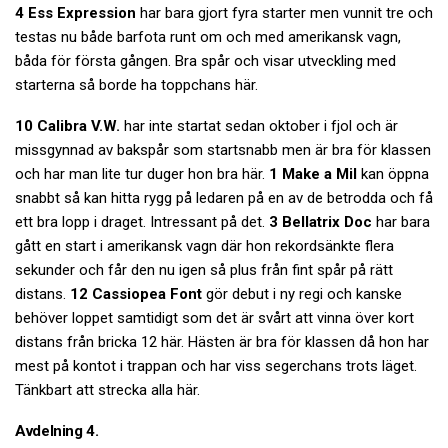
4 Ess Expression
har bara gjort fyra starter men vunnit tre och
testas nu både barfota runt om och med amerikansk vagn,
båda för första gången. Bra spår och visar utveckling med
starterna så borde ha toppchans här.
10 Calibra V.W.
har inte startat sedan oktober i fjol och är
missgynnad av bakspår som startsnabb men är bra för klassen
och har man lite tur duger hon bra här.
1 Make a Mil
kan öppna
snabbt så kan hitta rygg på ledaren på en av de betrodda och få
ett bra lopp i draget. Intressant på det.
3 Bellatrix Doc
har bara
gått en start i amerikansk vagn där hon rekordsänkte flera
sekunder och får den nu igen så plus från fint spår på rätt
distans.
12 Cassiopea Font
gör debut i ny regi och kanske
behöver loppet samtidigt som det är svårt att vinna över kort
distans från bricka 12 här. Hästen är bra för klassen då hon har
mest på kontot i trappan och har viss segerchans trots läget.
Tänkbart att strecka alla här.
Avdelning 4.