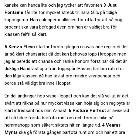
kanske kan hända lite och jag tycker att favoriten
3 Just
Fontaine
får lite för mycket streck till nära 50% på tidiga
kupongerna. Han galopperar alldeles för ofta för att så hög
procent ska vara befogad även om han är väldigt bra för
klassen felfri så klart.
5 Kenzo Flevo
startar första gången i nuvarande regi och det
är så klart chansartat då det kan behövas lopp i kroppen men
jag är beredd att chansa och ranka honom först här då det är
duktiga Handfast upp från toppspår. Hästen har bra rutin för
den låga klassen då han tävlat om mindre vinstpengar och
borde stå väldigt bra inne i loppet.
En del ändringar hos vissa i loppet och kan det slå väl ut är det
svårt att räkna på hur mycket vissa kan höja sig och regibyte är
klart intressant hos min A-häst.
6 Picture Perfect
är aviserad
att gå både första barfota runt om och första i bike på
hemmahopp som säkert siktats hit en längre tid.
4 Veams
Mynta
ska gå första gången barfota runt om och har ett bra