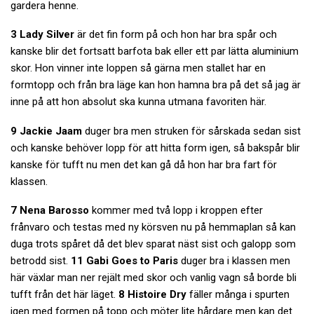
gardera henne.
3 Lady Silver
är det fin form på och hon har bra spår och
kanske blir det fortsatt barfota bak eller ett par lätta aluminium
skor. Hon vinner inte loppen så gärna men stallet har en
formtopp och från bra läge kan hon hamna bra på det så jag är
inne på att hon absolut ska kunna utmana favoriten här.
9 Jackie Jaam
duger bra men struken för sårskada sedan sist
och kanske behöver lopp för att hitta form igen, så bakspår blir
kanske för tufft nu men det kan gå då hon har bra fart för
klassen.
7 Nena Barosso
kommer med två lopp i kroppen efter
frånvaro och testas med ny körsven nu på hemmaplan så kan
duga trots spåret då det blev sparat näst sist och galopp som
betrodd sist.
11 Gabi Goes to Paris
duger bra i klassen men
här växlar man ner rejält med skor och vanlig vagn så borde bli
tufft från det här läget.
8 Histoire Dry
fäller många i spurten
igen med formen på topp och möter lite hårdare men kan det