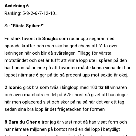
Avdelning 6.
Ranking: 5-8-2-6-7-12-10…
Se
”Bästa Spiken!”
En stark favorit i
5 Smajlis
som radar upp segarar med
sparade krafter och man ska ha god chans att få ta över
ledningen här och blir då svårslagen. Tillägg för värsta
motståndet och det är tufft att vinna lopp ute i spåren på den
här banan så är inne på att favoriten måste kunna vinna det här
loppet närmare 6 ggr på tio så procent upp mot sextio är okej.
2 Iconic
gick bra som tvåa i långlopp med 100 tkr till vinnaren
och även matchats en del på V75 i höst så givet att han duger
här men oplacerad sist och skor på nu så när det var ett tag
sedan sina bra lopp är det frågetecken för formen.
8 Bara du Chene
tror jag är värst mot då han visat form och
har närmare miljonen på kontot med en del lopp i betydligt