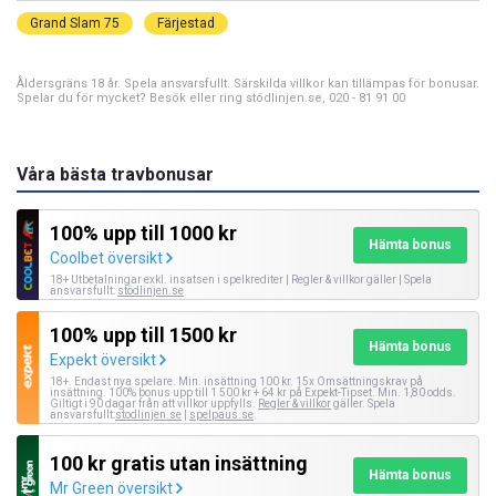
Grand Slam 75
Färjestad
Åldersgräns 18 år. Spela ansvarsfullt. Särskilda villkor kan tillämpas för bonusar.
Spelar du för mycket? Besök eller ring stödlinjen.se, 020 - 81 91 00
Våra bästa travbonusar
100% upp till 1000 kr
Hämta bonus
Coolbet översikt
18+ Utbetalningar exkl. insatsen i spelkrediter | Regler & villkor gäller | Spela
ansvarsfullt:
stödlinjen.se
100% upp till 1500 kr
Hämta bonus
Expekt översikt
18+. Endast nya spelare. Min. insättning 100 kr. 15x Omsättningskrav på
insättning. 100% bonus upp till 1 500 kr + 64 kr på Expekt-Tipset. Min. 1,80 odds.
Giltigt i 90 dagar från att villkor uppfylls.
Regler & villkor
gäller. Spela
ansvarsfullt:
stodlinjen.se
|
spelpaus.se
.
100 kr gratis utan insättning
Hämta bonus
Mr Green översikt