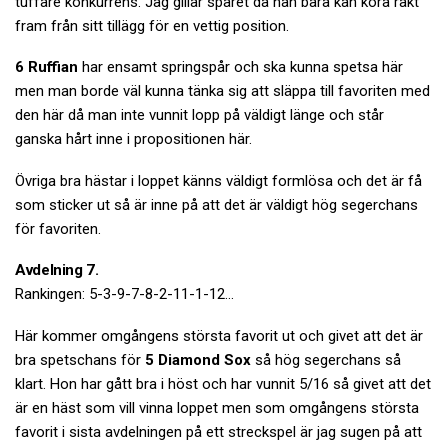
tuffare konkurrens. Jag gillar spåret då han bara kan köra rakt
fram från sitt tillägg för en vettig position.
6 Ruffian
har ensamt springspår och ska kunna spetsa här
men man borde väl kunna tänka sig att släppa till favoriten med
den här då man inte vunnit lopp på väldigt länge och står
ganska hårt inne i propositionen här.
Övriga bra hästar i loppet känns väldigt formlösa och det är få
som sticker ut så är inne på att det är väldigt hög segerchans
för favoriten.
Avdelning 7.
Rankingen: 5-3-9-7-8-2-11-1-12…
Här kommer omgångens största favorit ut och givet att det är
bra spetschans för
5 Diamond Sox
så hög segerchans så
klart. Hon har gått bra i höst och har vunnit 5/16 så givet att det
är en häst som vill vinna loppet men som omgångens största
favorit i sista avdelningen på ett streckspel är jag sugen på att