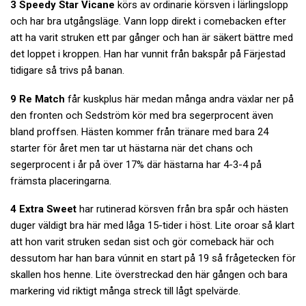
3 Speedy Star Vicane
körs av ordinarie körsven i lärlingslopp
och har bra utgångsläge. Vann lopp direkt i comebacken efter
att ha varit struken ett par gånger och han är säkert bättre med
det loppet i kroppen. Han har vunnit från bakspår på Färjestad
tidigare så trivs på banan.
9 Re Match
får kuskplus här medan många andra växlar ner på
den fronten och Sedström kör med bra segerprocent även
bland proffsen. Hästen kommer från tränare med bara 24
starter för året men tar ut hästarna när det chans och
segerprocent i år på över 17% där hästarna har 4-3-4 på
främsta placeringarna.
4 Extra Sweet
har rutinerad körsven från bra spår och hästen
duger väldigt bra här med låga 15-tider i höst. Lite oroar så klart
att hon varit struken sedan sist och gör comeback här och
dessutom har han bara vúnnit en start på 19 så frågetecken för
skallen hos henne. Lite överstreckad den här gången och bara
markering vid riktigt många streck till lågt spelvärde.