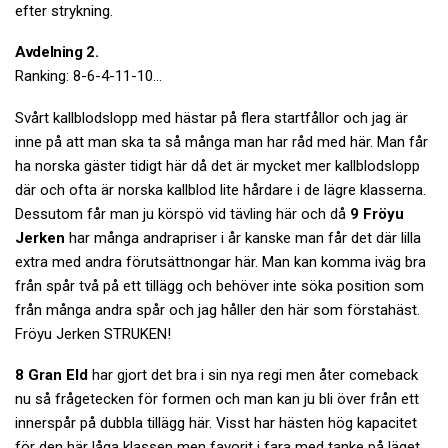
efter strykning.
Avdelning 2.
Ranking: 8-6-4-11-10…
Svårt kallblodslopp med hästar på flera startfållor och jag är
inne på att man ska ta så många man har råd med här. Man får
ha norska gäster tidigt här då det är mycket mer kallblodslopp
där och ofta är norska kallblod lite hårdare i de lägre klasserna.
Dessutom får man ju körspö vid tävling här och då
9 Fröyu
Jerken
har många andrapriser i år kanske man får det där lilla
extra med andra förutsättnongar här. Man kan komma iväg bra
från spår två på ett tillägg och behöver inte söka position som
från många andra spår och jag håller den här som förstahäst.
Fröyu Jerken STRUKEN!
8 Gran Eld
har gjort det bra i sin nya regi men åter comeback
nu så frågetecken för formen och man kan ju bli över från ett
innerspår på dubbla tillägg här. Visst har hästen hög kapacitet
för den här låga klassen men favorit i fara med tanke på läget.