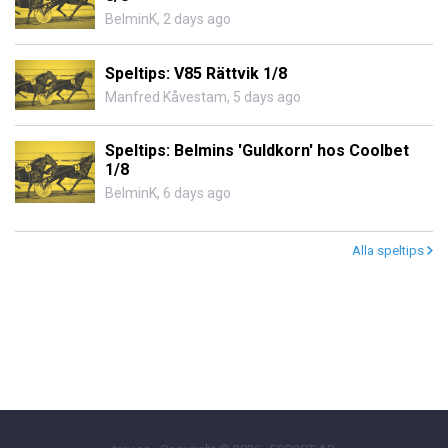
BelminK
,
2 days ago
Speltips: V85 Rättvik 1/8
Manfred Kåvestam
,
5 days ago
Speltips: Belmins 'Guldkorn' hos Coolbet
1/8
BelminK
,
6 days ago
Alla speltips