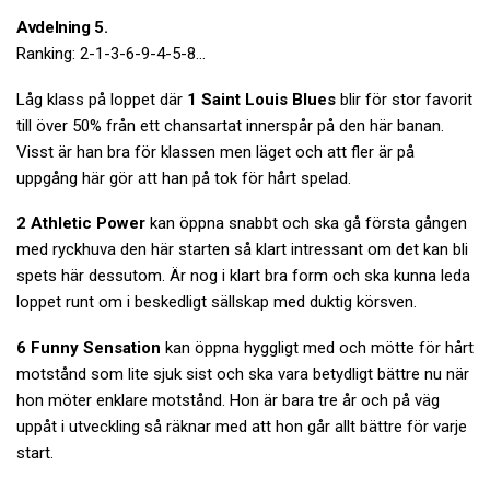
Avdelning 5.
Ranking: 2-1-3-6-9-4-5-8…
Låg klass på loppet där
1 Saint Louis Blues
blir för stor favorit
till över 50% från ett chansartat innerspår på den här banan.
Visst är han bra för klassen men läget och att fler är på
uppgång här gör att han på tok för hårt spelad.
2 Athletic Power
kan öppna snabbt och ska gå första gången
med ryckhuva den här starten så klart intressant om det kan bli
spets här dessutom. Är nog i klart bra form och ska kunna leda
loppet runt om i beskedligt sällskap med duktig körsven.
6 Funny Sensation
kan öppna hyggligt med och mötte för hårt
motstånd som lite sjuk sist och ska vara betydligt bättre nu när
hon möter enklare motstånd. Hon är bara tre år och på väg
uppåt i utveckling så räknar med att hon går allt bättre för varje
start.