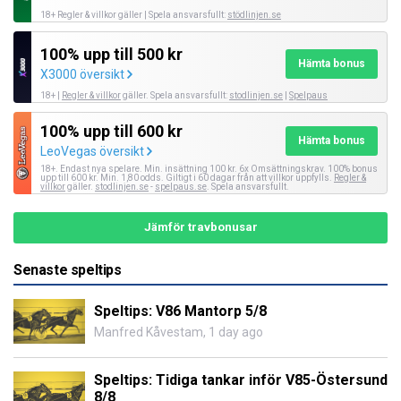
18+ Regler & villkor gäller | Spela ansvarsfullt:
stödlinjen.se
100% upp till 500 kr
Hämta bonus
X3000 översikt
18+ |
Regler & villkor
gäller. Spela ansvarsfullt:
stodlinjen.se
|
Spelpaus
100% upp till 600 kr
Hämta bonus
LeoVegas översikt
18+. Endast nya spelare. Min. insättning 100 kr. 6x Omsättningskrav. 100% bonus
upp till 600 kr. Min. 1,80 odds. Giltigt i 60 dagar från att villkor uppfylls.
Regler &
villkor
gäller.
stodlinjen.se
-
spelpaus.se
. Spela ansvarsfullt.
Jämför travbonusar
Senaste speltips
Speltips: V86 Mantorp 5/8
Manfred Kåvestam
,
1 day ago
Speltips: Tidiga tankar inför V85-Östersund
8/8