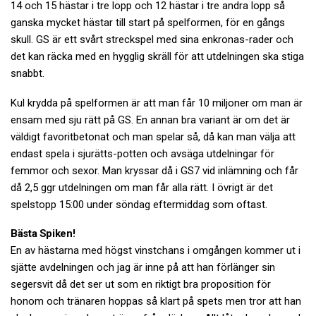
14 och 15 hästar i tre lopp och 12 hästar i tre andra lopp så
ganska mycket hästar till start på spelformen, för en gångs
skull. GS är ett svårt streckspel med sina enkronas-rader och
det kan räcka med en hygglig skräll för att utdelningen ska stiga
snabbt.
Kul krydda på spelformen är att man får 10 miljoner om man är
ensam med sju rätt på GS. En annan bra variant är om det är
väldigt favoritbetonat och man spelar så, då kan man välja att
endast spela i sjurätts-potten och avsäga utdelningar för
femmor och sexor. Man kryssar då i GS7 vid inlämning och får
då 2,5 ggr utdelningen om man får alla rätt. I övrigt är det
spelstopp 15:00 under söndag eftermiddag som oftast.
Bästa Spiken!
En av hästarna med högst vinstchans i omgången kommer ut i
sjätte avdelningen och jag är inne på att han förlänger sin
segersvit då det ser ut som en riktigt bra proposition för
honom och tränaren hoppas så klart på spets men tror att han