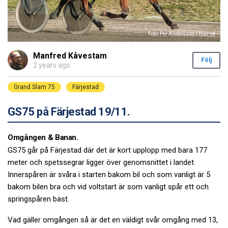
Foto: Per Andersson / Trav.se
Manfred Kåvestam
Följ
2 years ago
Grand Slam 75
Färjestad
GS75 på Färjestad 19/11.
Omgången & Banan.
GS75 går på Färjestad där det är kort upplopp med bara 177
meter och spetssegrar ligger över genomsnittet i landet.
Innerspåren är svåra i starten bakom bil och som vanligt är 5
bakom bilen bra och vid voltstart är som vanligt spår ett och
springspåren bäst.
Vad gäller omgången så är det en väldigt svår omgång med 13,