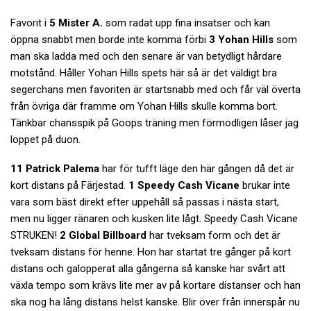
Favorit i
5 Mister A.
som radat upp fina insatser och kan
öppna snabbt men borde inte komma förbi
3 Yohan Hills
som
man ska ladda med och den senare är van betydligt hårdare
motstånd. Håller Yohan Hills spets här så är det väldigt bra
segerchans men favoriten är startsnabb med och får väl överta
från övriga där framme om Yohan Hills skulle komma bort.
Tänkbar chansspik på Goops träning men förmodligen låser jag
loppet på duon.
11 Patrick Palema
har för tufft läge den här gången då det är
kort distans på Färjestad.
1 Speedy Cash Vicane
brukar inte
vara som bäst direkt efter uppehåll så passas i nästa start,
men nu ligger ränaren och kusken lite lågt. Speedy Cash Vicane
STRUKEN!
2 Global Billboard
har tveksam form och det är
tveksam distans för henne. Hon har startat tre gånger på kort
distans och galopperat alla gångerna så kanske har svårt att
växla tempo som krävs lite mer av på kortare distanser och han
ska nog ha lång distans helst kanske. Blir över från innerspår nu