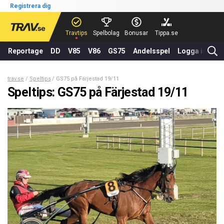
Registrera dig
Travtips
Spelbolag
Bonusar
Tippa.se
Reportage
DD
V85
V86
GS75
Andelsspel
Logga in
trav.se
Speltips
GS75 på Färjestad 19/11
Speltips: GS75 på Färjestad 19/11