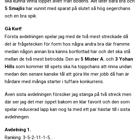
ska kunna vinna loppet även från dödens. Allt låter bara bra och
5 Smajlis
har vunnit med sparat på slutet så hög segerchans
och en bra spik.
Gå Kort!
Första avdelningen spelar jag med de två mest streckade då
det är frågetecken för form hos några andra bra där framme
medan någon annan bra känns bortlottad här och det ska stå
mellan de två mest betrodda. Den av
5 Mister A.
och
3 Yohan
Hills
som kommer till spets ska ha toppchans att rinna undan
medan den senare kanske tål att göra lite mer jobb då han är
hårdare med många starter i tuffare konkurrens.
Även sista avdelningen försöker jag stänga på två streck men
där ser jag det mer öppet bakom en klar favorit och den som
spelar reducerad lapp kan nog ta med ett par hästar till i sista
avdelningen.
Avdelning 1.
Ranking: 3-5-2-11-1-5…