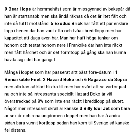
9 Bear Hope
är hemmahäst som är missgynnad av bakspår då
han är startsnabb men ska ändå räknas då det är litet fält och
inte så tufft motstånd.
5 Exodus Brick
har fått ett par enklare
lopp i benen där han varit etta och tvåa i breddlopp men har
kapacitet att duga även här. Man har haft höga tankar om
honom och testat honom nere i Frankrike där han inte räckt
men fått hårdhet och är det formtopp på gång ska han kunna
hävda sig i det här gänget.
Många i loppet som har passerat sitt bäst före-datum i
1
Remarkable Feet
,
2 Hazard Boko
och
6 Ragazzo da Sopra
men alla kan så klart blixtra till men har svårt att se varför just
nu och inte så intressanta speciellt Hazard Boko är väl
överstreckad på 8% som inte ens räckt i breddlopp på slutet.
Något mer intressant skräll är kanske
3 Billy Idol Jet
som bara
är sex år och rena ungdomen i loppet men han har å andra
sidan bara vunnit kortlopp sedan han kom till Sverige så kanske
fel distans.