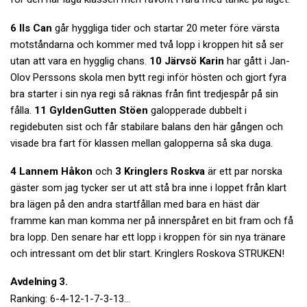
6 Ils Can
går hyggliga tider och startar 20 meter före värsta
motståndarna och kommer med två lopp i kroppen hit så ser
utan att vara en hygglig chans.
10 Järvsö Karin
har gått i Jan-
Olov Perssons skola men bytt regi inför hösten och gjort fyra
bra starter i sin nya regi så räknas från fint tredjespår på sin
fålla.
11 GyldenGutten Stöen
galopperade dubbelt i
regidebuten sist och får stabilare balans den här gången och
visade bra fart för klassen mellan galopperna så ska duga.
4 Lannem Håkon
och
3 Kringlers Roskva
är ett par norska
gäster som jag tycker ser ut att stå bra inne i loppet från klart
bra lägen på den andra startfållan med bara en häst där
framme kan man komma ner på innerspåret en bit fram och få
bra lopp. Den senare har ett lopp i kroppen för sin nya tränare
och intressant om det blir start. Kringlers Roskova STRUKEN!
Avdelning 3.
Ranking: 6-4-12-1-7-3-13...