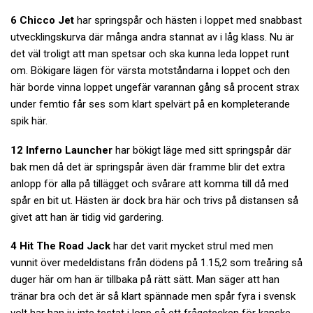
6 Chicco Jet
har springspår och hästen i loppet med snabbast
utvecklingskurva där många andra stannat av i låg klass. Nu är
det väl troligt att man spetsar och ska kunna leda loppet runt
om. Bökigare lägen för värsta motståndarna i loppet och den
här borde vinna loppet ungefär varannan gång så procent strax
under femtio får ses som klart spelvärt på en kompleterande
spik här.
12 Inferno Launcher
har bökigt läge med sitt springspår där
bak men då det är springspår även där framme blir det extra
anlopp för alla på tillägget och svårare att komma till då med
spår en bit ut. Hästen är dock bra här och trivs på distansen så
givet att han är tidig vid gardering.
4 Hit The Road Jack
har det varit mycket strul med men
vunnit över medeldistans från dödens på 1.15,2 som treåring så
duger här om han är tillbaka på rätt sätt. Man säger att han
tränar bra och det är så klart spännade men spår fyra i svensk