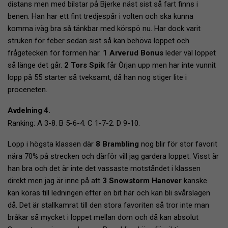
distans men med bilstar på Bjerke näst sist så fart finns i
benen. Han har ett fint tredjespår i volten och ska kunna
komma iväg bra så tänkbar med körspö nu. Har dock varit
struken för feber sedan sist så kan behöva loppet och
frågetecken för formen här.
1 Arverud Bonus
leder väl loppet
så länge det går.
2 Tors Spik
får Örjan upp men har inte vunnit
lopp på 55 starter så tveksamt, då han nog stiger lite i
proceneten.
Avdelning 4.
Ranking: A 3-8. B 5-6-4. C 1-7-2. D 9-10.
Lopp i högsta klassen där
8 Brambling
nog blir för stor favorit
nära 70% på strecken och därför vill jag gardera loppet. Visst är
han bra och det är inte det vassaste motståndet i klassen
direkt men jag är inne på att
3 Snowstorm Hanover
kanske
kan köras till ledningen efter en bit här och kan bli svårslagen
då. Det är stallkamrat till den stora favoriten så tror inte man
bråkar så mycket i loppet mellan dom och då kan absolut