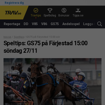
Registrera dig
Travtips
Spelbolag
Bonusar
Tippa.se
Reportage
DD
V85
V86
GS75
Andelsspel
Logga in
trav.se
Speltips
GS75 på Färjestad 15:00 söndag 27/11
Speltips: GS75 på Färjestad 15:00
söndag 27/11