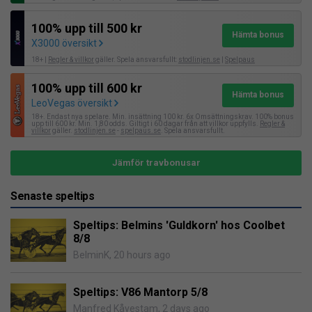
100% upp till 500 kr
Hämta bonus
X3000 översikt
18+ |
Regler & villkor
gäller. Spela ansvarsfullt:
stodlinjen.se
|
Spelpaus
100% upp till 600 kr
Hämta bonus
LeoVegas översikt
18+. Endast nya spelare. Min. insättning 100 kr. 6x Omsättningskrav. 100% bonus
upp till 600 kr. Min. 1,80 odds. Giltigt i 60 dagar från att villkor uppfylls.
Regler &
villkor
gäller.
stodlinjen.se
-
spelpaus.se
. Spela ansvarsfullt.
Jämför travbonusar
Senaste speltips
Speltips: Belmins 'Guldkorn' hos Coolbet
8/8
BelminK
,
20 hours ago
Speltips: V86 Mantorp 5/8
Manfred Kåvestam
,
2 days ago