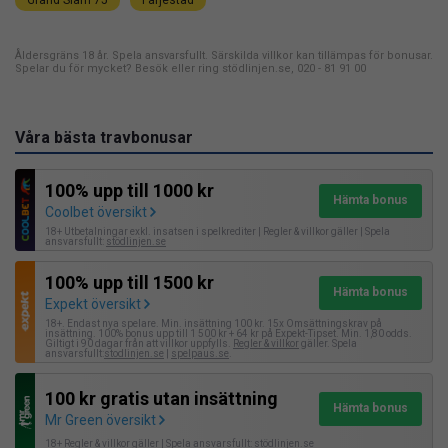
Grand Slam 75
Färjestad
Åldersgräns 18 år. Spela ansvarsfullt. Särskilda villkor kan tillämpas för bonusar.
Spelar du för mycket? Besök eller ring stödlinjen.se, 020 - 81 91 00
Våra bästa travbonusar
100% upp till 1000 kr
Hämta bonus
Coolbet översikt
18+ Utbetalningar exkl. insatsen i spelkrediter | Regler & villkor gäller | Spela
ansvarsfullt:
stödlinjen.se
100% upp till 1500 kr
Hämta bonus
Expekt översikt
18+. Endast nya spelare. Min. insättning 100 kr. 15x Omsättningskrav på
insättning. 100% bonus upp till 1 500 kr + 64 kr på Expekt-Tipset. Min. 1,80 odds.
Giltigt i 90 dagar från att villkor uppfylls.
Regler & villkor
gäller. Spela
ansvarsfullt:
stodlinjen.se
|
spelpaus.se
.
100 kr gratis utan insättning
Hämta bonus
Mr Green översikt
18+ Regler & villkor gäller | Spela ansvarsfullt:
stödlinjen.se