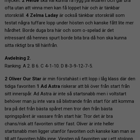
mycket.
2 Heide
ska väl kunna få rygg på ledaren och går bra
ofta utan att vinna men kan få loppet här och är tänkbar
storskräll.
4 Zelma Laday
är också tänkbar storskräll som
testat några tuffare lopp under hösten och kanske fått lite mer
hårdhet. Borde duga bra här och som o-spelad är det
intressant då hennes spurt borde bita bra då hon ska kunna
sitta riktigt bra till härifrån.
Avdelning 2.
Ranking: A 2. B 6. C 4-1-10. D 8-3-9-12-7-5.
2 Oliver Our Star
är min förstahäst i ett lopp i låg klass där den
tidiga favoriten
1 Ad Astra
riskerar att bli över från start från
sitt innerspår. Ad Astra är inte så startsnabb men i voltstart
behöver man ju inte vara så blixtrande från start för att komma
bra på det från bästa spåret men tror den från bästa
springspåret är vassare från start här. Tror det är bra
chans/risk att favoriten sitter fast. Oliver är inte heller
startsnabb men ligger utanför favoriten och kanske kan man se
till att favoriten hålls inne. Vinsten på favoriten var i ett stolopp