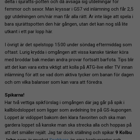
delta i sjurätts-potten och då avsäga sig utdelningar för
femmor och sexor. Man kryssar i GS7 vid inlämning och får 2,5
ggr utdelningen om/när man får alla rätt. Är inte läge att spela i
bara sjurättspotten den här gången, utan det kan nog slå lite
utkant i ett par lopp här.
I övrigt är det spelstopp 15:00 under söndag eftermiddag som
oftast. Lurig krydda i omgången att vissa kanske tänker köra
med broddar bak medan andra provar fortsatt barfota. Tips blir
att det kan vara extra viktigt att kolla på ATG-live eller TV innan
inlämning för att se vad dom aktiva tycker om banan för dagen
och om vilka balanser som kan vara att föredra.
Spikarna!
Har två vettiga spikförslag i omgången där jag går på spik i
kallblodsloppet som ligger som avdelning tre på GS-kupongen.
Loppet är vidöppet bakom den klara favoriten och ska man
gardera loppet så kanske man ska strecka alla och hoppas på
att det smäller rejält. Jag tar dock ställning och spikar
9 Kolbu