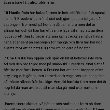
åtminstone få trafikproblem här.
10 Hustle Rain
har bakspår men är betrodd för han fick sparat
i en tuff Breeders’ semifinal sist och gjort det bra tidigare på
säsongen. Tror mest på honom då han är bra men det är
allihop här och då han har ett sämre läge väljer jag att gardera
loppet brett. Jag förordar att man kan strecka samtliga hästar
här. Det är sent på säsongen för många och flera här har nog
siktats mot att ha haft full form lite tidigare på hösten.
7 One Cristal
kan öppna och spår en bit ut behöver inte vara
fel och den här följde med på snabb tid i Breeders’-final sist så
fått lite mer fart i benen.
4 Frazze
har ett lopp i kroppen efter
strykning och gör det bra i amerikansk vagn och kan öppna bra
så måste räknas från bra läge. Anmäld barfota fram men det är
nog fel då man aviserat att man ska gå med skor runt om i
intervju.
Untersteiners skickar två hästar och stallet har form så dom
ska väl tas på allvar då formen verkar vara bra på både
5 Love