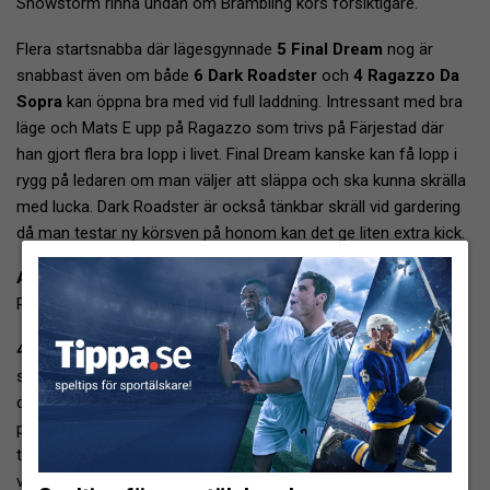
Snowstorm rinna undan om Brambling körs försiktigare.
Flera startsnabba där lägesgynnade
5 Final Dream
nog är
snabbast även om både
6 Dark Roadster
och
4 Ragazzo Da
Sopra
kan öppna bra med vid full laddning. Intressant med bra
läge och Mats E upp på Ragazzo som trivs på Färjestad där
han gjort flera bra lopp i livet. Final Dream kanske kan få lopp i
rygg på ledaren om man väljer att släppa och ska kunna skrälla
med lucka. Dark Roadster är också tänkbar skräll vid gardering
då man testar ny körsven på honom kan det ge liten extra kick.
Avdelning 5.
Ranking: A 12. B 13-6. C 15-5-1-7-8-4. D 3-2-10-9-11.
4 Excellenzen
är betrodd men man ligger väldigt lågt från
stallhåll där man säger att skor på nu är stort minus, därför blir
det sista loppet i år. Man är väldigt nöjda om det blir några
pengar alls här med planer på väldigt snällt upplägg. Favorit på
tidiga kupongerna och fortsatt 26% på söndag morgon är
väldigt märkligt efter att man ligger så oerhört lågt i intervjuer