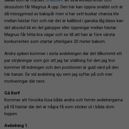
John
som är mycket
Snabbare
än sina konkurrenter och
dessutom får Magnus A upp. Den här kan öppna snabbt och är
då missgynnad av bakspår men vi har sett kuskar chansa lite
mellan hästar förr och när det är kallblod i ganska låg klass kan
det absolut bli en del galopper eller öppningar mellan hästar.
Magnus får hitta bra vägar och se till att han är före värsta
konkurrenten som startar ytterligare 20 meter bakom.
Andra spiken kommer i sista avdelningen där det tillkommit ett
par strykningar som gör att jag tar ställning för den jag tror
kommer till ledningen och den positionen är guld värd på den
här banan. Se vid avdelning sju vem jag syftar på och mer
motiveringar där nere.
Gå Kort!
Kommer att försöka lösa både andra och femte avdelningarna
på få hästar där det är några få som sticker ut i båda dom
loppen.
Avdelning 1.