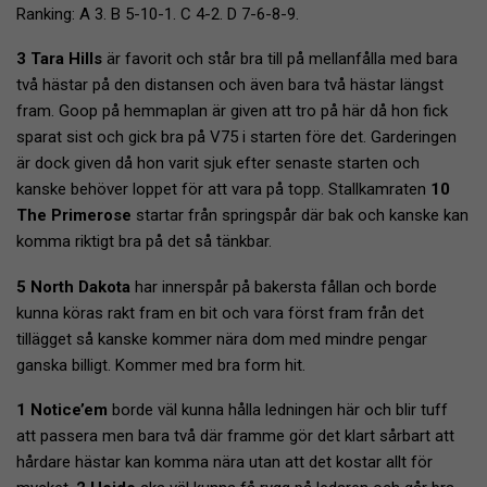
Ranking: A 3. B 5-10-1. C 4-2. D 7-6-8-9.
3 Tara Hills
är favorit och står bra till på mellanfålla med bara
två hästar på den distansen och även bara två hästar längst
fram. Goop på hemmaplan är given att tro på här då hon fick
sparat sist och gick bra på V75 i starten före det. Garderingen
är dock given då hon varit sjuk efter senaste starten och
kanske behöver loppet för att vara på topp. Stallkamraten
10
The Primerose
startar från springspår där bak och kanske kan
komma riktigt bra på det så tänkbar.
5 North Dakota
har innerspår på bakersta fållan och borde
kunna köras rakt fram en bit och vara först fram från det
tillägget så kanske kommer nära dom med mindre pengar
ganska billigt. Kommer med bra form hit.
1 Notice’em
borde väl kunna hålla ledningen här och blir tuff
att passera men bara två där framme gör det klart sårbart att
hårdare hästar kan komma nära utan att det kostar allt för