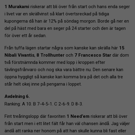
1 Murakami
riskerar att bli över från start och hans enda seger
i livet var en skrällvinst så klart övertsreckad på tidiga
kupongerna då han är 12% på söndag morgon. Borde gå ner en
del på häst med bara en seger på 24 starter och den är tagen
för över ett år sedan.
Från tuffa lägen startar några som kanske kan skrälla här
15
Nibali Vivantis
,
8 Trollhunter
och
7 Francesco Star
där dom
två förstnämnda kommer med lopp i kroppen efter
tävlingsfrånvaro och nog ska vara bättre nu. Den senare kan
öppna hyggligt så kanske kan komma bra på det och alla tre
står helt okej inne på pengarna i loppet.
Avdelning 6.
Ranking: A 10. B 7-4-5-1. C 2-6-9. D 8-3.
Fint treåringslopp där favoriten
1 Need’em
riskerar att bli över
från start men i ett litet fält får han väl chansen ändå. Jag väljer
ändå att ranka ner honom på att han skulle kunna bli fast eller