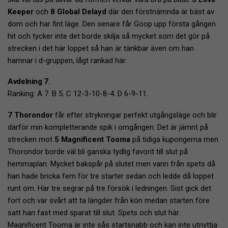
Keeper
och
8 Global Delayd
där den förstnämnda är bäst av
dom och har fint läge. Den senare får Goop upp första gången
hit och tycker inte det borde skilja så mycket som det gör på
strecken i det här loppet så han är tänkbar även om han
hamnar i d-gruppen, lågt rankad här.
Avdelning 7.
Ranking: A 7. B 5. C 12-3-10-8-4. D 6-9-11.
7 Thorondor
får efter strykningar perfekt utgångsläge och blir
därför min kompletterande spik i omgången. Det är jämnt på
strecken mot
5 Magnificent Tooma
på tidiga kupongerna men
Thorondor borde väl bli ganska tydlig favorit till slut på
hemmaplan. Mycket bakspår på slutet men vann från spets då
han hade bricka fem för tre starter sedan och ledde då loppet
runt om. Har tre segrar på tre försök i ledningen. Sist gick det
fort och var svårt att ta längder från kön medan starten före
satt han fast med sparat till slut. Spets och slut här.
Magnificent Tooma är inte sås startsnabb och kan inte utnyttja