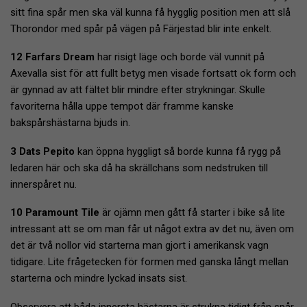
sitt fina spår men ska väl kunna få hygglig position men att slå
Thorondor med spår på vägen på Färjestad blir inte enkelt.
12 Farfars Dream
har risigt läge och borde väl vunnit på
Axevalla sist för att fullt betyg men visade fortsatt ok form och
är gynnad av att fältet blir mindre efter strykningar. Skulle
favoriterna hålla uppe tempot där framme kanske
bakspårshästarna bjuds in.
3 Dats Pepito
kan öppna hyggligt så borde kunna få rygg på
ledaren här och ska då ha skrällchans som nedstruken till
innerspåret nu.
10 Paramount Tile
är ojämn men gått få starter i bike så lite
intressant att se om man får ut något extra av det nu, även om
det är två nollor vid starterna man gjort i amerikansk vagn
tidigare. Lite frågetecken för formen med ganska långt mellan
starterna och mindre lyckad insats sist.
Observera att båda innersta hästarna är strukna tidigt från spår