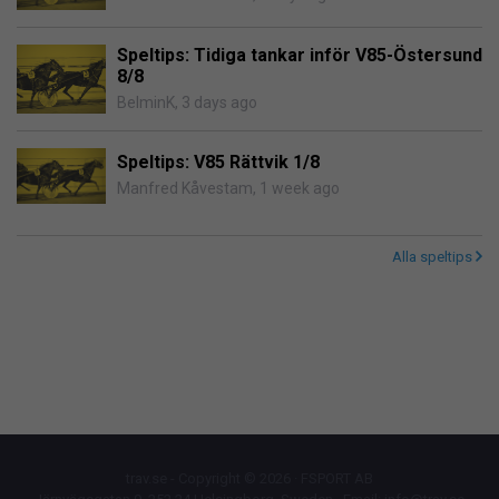
Speltips: Tidiga tankar inför V85-Östersund
8/8
BelminK
,
3 days ago
Speltips: V85 Rättvik 1/8
Manfred Kåvestam
,
1 week ago
Alla speltips
trav.se - Copyright © 2026 · FSPORT AB