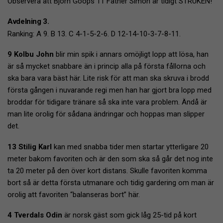
Observera att Björn Goops 11 Father Simon är tidigt STRUKEN!
Avdelning 3.
Ranking: A 9. B 13. C 4-1-5-2-6. D 12-14-10-3-7-8-11.
9 Kolbu John
blir min spik i annars omöjligt lopp att lösa, han
är så mycket snabbare än i princip alla på första fållorna och
ska bara vara bäst här. Lite risk för att man ska skruva i brodd
första gången i nuvarande regi men han har gjort bra lopp med
broddar för tidigare tränare så ska inte vara problem. Ändå är
man lite orolig för sådana ändringar och hoppas man slipper
det.
13 Stilig Karl
kan med snabba tider men startar ytterligare 20
meter bakom favoriten och är den som ska så går det nog inte
ta 20 meter på den över kort distans. Skulle favoriten komma
bort så är detta första utmanare och tidig gardering om man är
orolig att favoriten “balanseras bort” här.
4 Tverdals Odin
är norsk gäst som gick låg 25-tid på kort