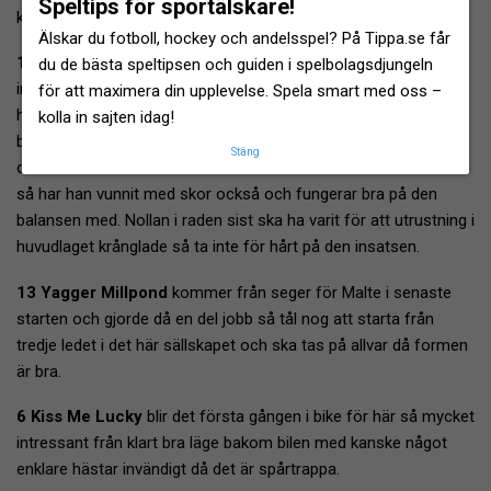
Speltips för sportälskare!
kring den här.
Älskar du fotboll, hockey och andelsspel? På Tippa.se får
12 Vivacious
borde vara favorit och blir det till slut då spåret
du de bästa speltipsen och guiden i spelbolagsdjungeln
inte är alls lika illa som det ser ut när det är spårtrappa. Den här
för att maximera din upplevelse. Spela smart med oss –
har dubbelt så mycket på kontot som där framme och därmed
kolla in sajten idag!
betydligt hårdare. Bike på nu som han vann i sist man körde så
Stäng
och eventuellt barfota runt om men skulle det krävas bakskor
så har han vunnit med skor också och fungerar bra på den
balansen med. Nollan i raden sist ska ha varit för att utrustning i
huvudlaget krånglade så ta inte för hårt på den insatsen.
13 Yagger Millpond
kommer från seger för Malte i senaste
starten och gjorde då en del jobb så tål nog att starta från
tredje ledet i det här sällskapet och ska tas på allvar då formen
är bra.
6 Kiss Me Lucky
blir det första gången i bike för här så mycket
intressant från klart bra läge bakom bilen med kanske något
enklare hästar invändigt då det är spårtrappa.