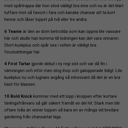
med spårtrappa där hon stod väldigt bra inne och nu är det klart
tuffare mot så favorit i fara och kanske chansar att ta bort
henne och låser loppet på två eller tre andra.
6 Teanie
är den av dom betrodda som kan öppna lite vassare
här och skulle han komma till ledningen kan det vara vinnaren.
Stort kuskplus och spår sex i volten är väldigt bra
förutsättningar här.
4 First Tartar
gjorde debut i ny regi sist och var då fin i
vämningen och inför men slog ihop och galopperade tidigt. Lite
kuskplus nu och lugnare avgång så intressant då det är en bra
häst för klassen.
10 Bold Knick
kommer med ett lopp i kroppen efter kortare
tävlingsfrånvaro så går säkert framåt en del hit. Stark men blir
oftare tvåa än vinner loppen så bara en av många vid bredare
gardering från chansartat läge.