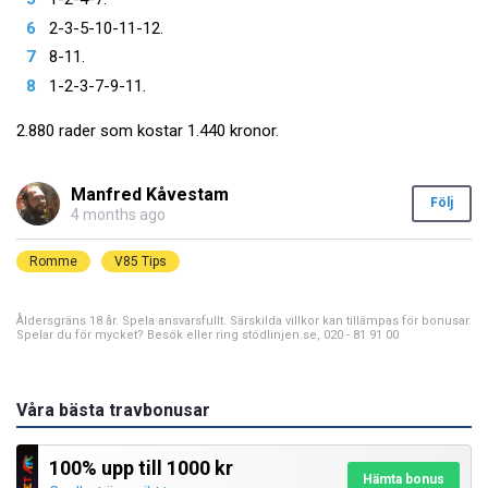
2-3-5-10-11-12.
8-11.
1-2-3-7-9-11.
2.880 rader som kostar 1.440 kronor.
Manfred Kåvestam
Följ
4 months ago
Romme
V85 Tips
Åldersgräns 18 år. Spela ansvarsfullt. Särskilda villkor kan tillämpas för bonusar.
Spelar du för mycket? Besök eller ring stödlinjen.se, 020 - 81 91 00
Våra bästa travbonusar
100% upp till 1000 kr
Hämta bonus