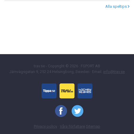
Alla speltips
trav.se - Copyright © 2026 · FSPORT AB
Järnvägsgatan 9, 252 24 Helsingborg, Sweden · Email:
info@trav.se
Privacy policy
·
Våra författare
Sitemap