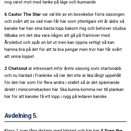
nog värst mot med tanke på läge och kunnande.
6 Castor The Star
var väl lite av en besvikelse förra säsongen
och svårt att se vad man får här som ytterligare ett år äldre så
kanske har han sina bästa lopp bakom mig och behöver studsa
tillbaka om det ska vara någon att gå på framöver med.
Årsdebut och spår en bit ut men kan öppna vettigt så kan
hamna bra på det för att ta bra pengar men tror han får svårt
att vinna loppet.
2 Chetsnut
är intressant inför årets säsong som startsnabb
och nu härdad i Frankrike så när det inte är lika långt uppehåll
för den här som för flera andra i stallet så är det spännande
direkt i minicomebacken här. Ska kunna komma ner till plankan
här för att kanske få ett lopp i rygg på ledaren kanske.
Avdelning 5.
Klass 1 över lång distans med bilstart och här har
4 Sven the