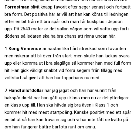
Forrestman
blivit knapp favorit efter seger senast och fortsatt
bra form. Det positiva här är väl att han kan köras till ledningen
efter en bit från ett bra spår och man får kuskplus i Jepson
upp. På 2640 meter är det sällan någon som vill sätta upp fart i
dödens så ledaren ska ha bra chans att rinna undan här.
1 Kong Venience
är nästan lika hårt streckad som favoriten
men riskerar att bli över från start, men skulle han luckas svara
upp eller komma ut i bra slagläge så kommer han med full form
hit. Han gick väldigt snabbt vid förra segern från tillägg med
voltstart så givet att han har toppchans nu med.
7 Handfullofdollar
har jag jagat och han har vunnit från
bakspår direkt när han gått upp i klass men nu är det ytterligare
en klass upp till. Han ska hävda sig bra även i Klass 1 och
kommer hit med mest startpoäng. Kanske positivt med ett spår
en bit ut så han kan trava in sig och vi har inte fått se kvitto på
om han fungerar bättre barfota runt om ännu.