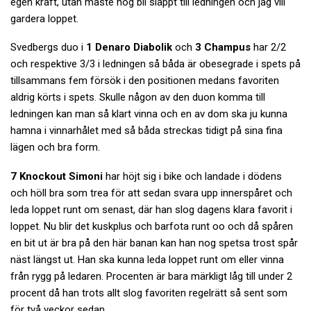
egen kraft, utan måste nog bli släppt till ledningen och jag vill
gardera loppet.
Svedbergs duo i
1 Denaro Diabolik
och
3 Champus
har 2/2
och respektive 3/3 i ledningen så båda är obesegrade i spets på
tillsammans fem försök i den positionen medans favoriten
aldrig körts i spets. Skulle någon av den duon komma till
ledningen kan man så klart vinna och en av dom ska ju kunna
hamna i vinnarhålet med så båda streckas tidigt på sina fina
lägen och bra form.
7 Knockout Simoni
har höjt sig i bike och landade i dödens
och höll bra som trea för att sedan svara upp innerspåret och
leda loppet runt om senast, där han slog dagens klara favorit i
loppet. Nu blir det kuskplus och barfota runt oo och då spåren
en bit ut är bra på den här banan kan han nog spetsa trost spår
näst längst ut. Han ska kunna leda loppet runt om eller vinna
från rygg på ledaren. Procenten är bara märkligt låg till under 2
procent då han trots allt slog favoriten regelrätt så sent som
för två veckor sedan.