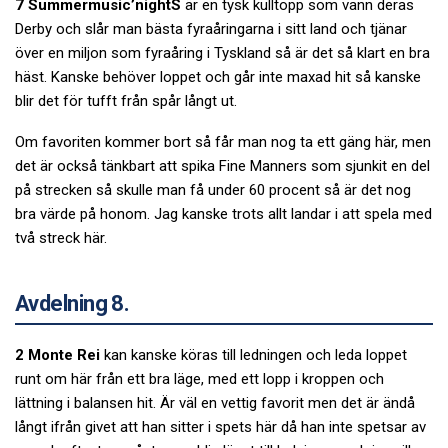
7 Summermusic’nightS
är en tysk kulltopp som vann deras
Derby och slår man bästa fyraåringarna i sitt land och tjänar
över en miljon som fyraåring i Tyskland så är det så klart en bra
häst. Kanske behöver loppet och går inte maxad hit så kanske
blir det för tufft från spår långt ut.
Om favoriten kommer bort så får man nog ta ett gäng här, men
det är också tänkbart att spika Fine Manners som sjunkit en del
på strecken så skulle man få under 60 procent så är det nog
bra värde på honom. Jag kanske trots allt landar i att spela med
två streck här.
Avdelning 8.
2 Monte Rei
kan kanske köras till ledningen och leda loppet
runt om här från ett bra läge, med ett lopp i kroppen och
lättning i balansen hit. Är väl en vettig favorit men det är ändå
långt ifrån givet att han sitter i spets här då han inte spetsar av