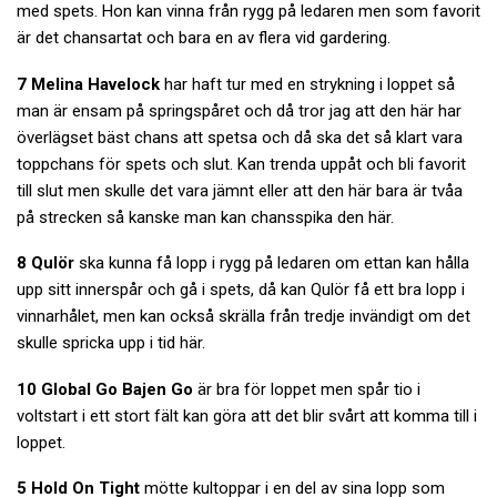
med spets. Hon kan vinna från rygg på ledaren men som favorit
är det chansartat och bara en av flera vid gardering.
7 Melina Havelock
har haft tur med en strykning i loppet så
man är ensam på springspåret och då tror jag att den här har
överlägset bäst chans att spetsa och då ska det så klart vara
toppchans för spets och slut. Kan trenda uppåt och bli favorit
till slut men skulle det vara jämnt eller att den här bara är tvåa
på strecken så kanske man kan chansspika den här.
8 Qulör
ska kunna få lopp i rygg på ledaren om ettan kan hålla
upp sitt innerspår och gå i spets, då kan Qulör få ett bra lopp i
vinnarhålet, men kan också skrälla från tredje invändigt om det
skulle spricka upp i tid här.
10 Global Go Bajen Go
är bra för loppet men spår tio i
voltstart i ett stort fält kan göra att det blir svårt att komma till i
loppet.
5 Hold On Tight
mötte kultoppar i en del av sina lopp som