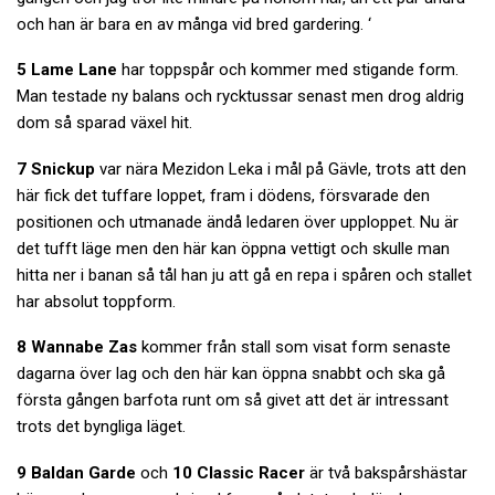
och han är bara en av många vid bred gardering. ‘
5 Lame Lane
har toppspår och kommer med stigande form.
Man testade ny balans och rycktussar senast men drog aldrig
dom så sparad växel hit.
7 Snickup
var nära Mezidon Leka i mål på Gävle, trots att den
här fick det tuffare loppet, fram i dödens, försvarade den
positionen och utmanade ändå ledaren över upploppet. Nu är
det tufft läge men den här kan öppna vettigt och skulle man
hitta ner i banan så tål han ju att gå en repa i spåren och stallet
har absolut toppform.
8 Wannabe Zas
kommer från stall som visat form senaste
dagarna över lag och den här kan öppna snabbt och ska gå
första gången barfota runt om så givet att det är intressant
trots det byngliga läget.
9 Baldan Garde
och
10 Classic Racer
är två bakspårshästar