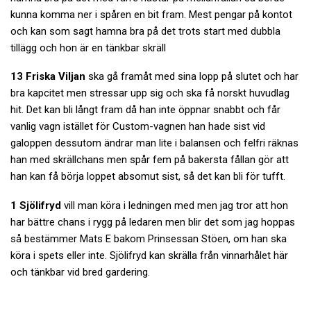
kunna komma ner i spåren en bit fram. Mest pengar på kontot
och kan som sagt hamna bra på det trots start med dubbla
tillägg och hon är en tänkbar skräll
13 Friska Viljan
ska gå framåt med sina lopp på slutet och har
bra kapcitet men stressar upp sig och ska få norskt huvudlag
hit. Det kan bli långt fram då han inte öppnar snabbt och får
vanlig vagn istället för Custom-vagnen han hade sist vid
galoppen dessutom ändrar man lite i balansen och felfri räknas
han med skrällchans men spår fem på bakersta fållan gör att
han kan få börja loppet absomut sist, så det kan bli för tufft.
1 Sjölifryd
vill man köra i ledningen med men jag tror att hon
har bättre chans i rygg på ledaren men blir det som jag hoppas
så bestämmer Mats E bakom Prinsessan Stöen, om han ska
köra i spets eller inte. Sjölifryd kan skrälla från vinnarhålet här
och tänkbar vid bred gardering.