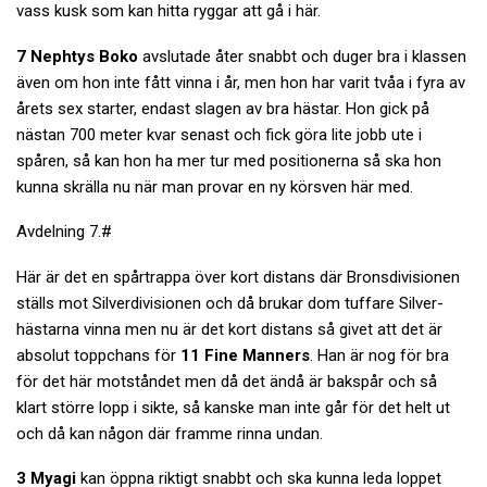
vass kusk som kan hitta ryggar att gå i här.
7 Nephtys Boko
avslutade åter snabbt och duger bra i klassen
även om hon inte fått vinna i år, men hon har varit tvåa i fyra av
årets sex starter, endast slagen av bra hästar. Hon gick på
nästan 700 meter kvar senast och fick göra lite jobb ute i
spåren, så kan hon ha mer tur med positionerna så ska hon
kunna skrälla nu när man provar en ny körsven här med.
Avdelning 7.#
Här är det en spårtrappa över kort distans där Bronsdivisionen
ställs mot Silverdivisionen och då brukar dom tuffare Silver-
hästarna vinna men nu är det kort distans så givet att det är
absolut toppchans för
11 Fine Manners
. Han är nog för bra
för det här motståndet men då det ändå är bakspår och så
klart större lopp i sikte, så kanske man inte går för det helt ut
och då kan någon där framme rinna undan.
3 Myagi
kan öppna riktigt snabbt och ska kunna leda loppet