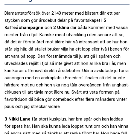
Diamantstoförsök över 2140 meter med bilstart där ett par
stycken som gör årsdebut delar på favoritskapet i
5
Kaffeåchampagne
och
2 Udina
där båda kommer med vassa
meriter från i fjol. Kanske mest utveckling i den senare att se,
då det är första året mot äldre här så intressant att se hur hon
står sig här, då stallet brukar vilja ha ett lopp eller två i benen för
att vara på topp. Den förstnämnda tål ju att gå i spåren och
utvecklades rejält i fjol så inte givet att hon är lika bra i år, men
kan köras offensivt direkt i årsdebuten. Udina avslutade ju förra
säsongen med en andraplats i Breeders’-finalen så det är inte
hårdare mot nu och hon ska nog tåla övergången från unghäst-
cirkusen till att tävla mot äldre nu. Svårt att veta formen på
favoritduon då båda gör comeback efter flera månaders vinter
paus och jag streckar vidare.
3 Nikki Lane
får stort kuskplus, har bra spår och kan laddas
för spets här. Han ska kunna leda loppet runt om och kan vinna
på andra sätt med så tänkbar att ranka först här. Hon hade full