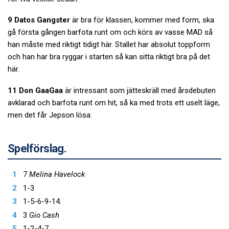
9 Datos Gangster
är bra för klassen, kommer med form, ska
gå första gången barfota runt om och körs av vasse MAD så
han måste med riktigt tidigt här. Stallet har absolut toppform
och han har bra ryggar i starten så kan sitta riktigt bra på det
här.
11 Don GaaGaa
är intressant som jätteskräll med årsdebuten
avklarad och barfota runt om hit, så ka med trots ett uselt läge,
men det får Jepson lösa.
Spelförslag.
7
Melina Havelock
1-3
1-5-6-9-14.
3
Gio Cash
1-2-4-7.