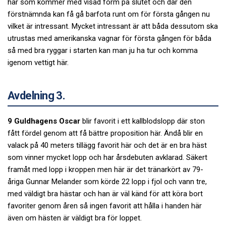
här som kommer med visad form på slutet och där den
förstnämnda kan få gå barfota runt om för första gången nu
vilket är intressant. Mycket intressant är att båda dessutom ska
utrustas med amerikanska vagnar för första gången för båda
så med bra ryggar i starten kan man ju ha tur och komma
igenom vettigt här.
Avdelning 3.
9 Guldhagens Oscar
blir favorit i ett kallblodslopp där ston
fått fördel genom att få bättre proposition här. Ändå blir en
valack på 40 meters tillägg favorit här och det är en bra häst
som vinner mycket lopp och har årsdebuten avklarad. Säkert
framåt med lopp i kroppen men här är det tränarkört av 79-
åriga Gunnar Melander som körde 22 lopp i fjol och vann tre,
med väldigt bra hästar och han är väl känd för att köra bort
favoriter genom åren så ingen favorit att hålla i handen här
även om hästen är väldigt bra för loppet.