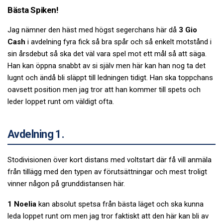
Bästa Spiken!
Jag nämner den häst med högst segerchans här då
3 Gio
Cash
i avdelning fyra fick så bra spår och så enkelt motstånd i
sin årsdebut så ska det väl vara spel mot ett mål så att säga.
Han kan öppna snabbt av si själv men här kan han nog ta det
lugnt och ändå bli släppt till ledningen tidigt. Han ska toppchans
oavsett position men jag tror att han kommer till spets och
leder loppet runt om väldigt ofta.
Avdelning 1.
Stodivisionen över kort distans med voltstart där få vill anmäla
från tillägg med den typen av förutsättningar och mest troligt
vinner någon på grunddistansen här.
1 Noelia
kan absolut spetsa från bästa läget och ska kunna
leda loppet runt om men jag tror faktiskt att den här kan bli av