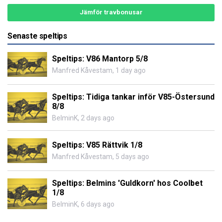
Jämför travbonusar
Senaste speltips
Speltips: V86 Mantorp 5/8
Manfred Kåvestam
,
1 day ago
Speltips: Tidiga tankar inför V85-Östersund
8/8
BelminK
,
2 days ago
Speltips: V85 Rättvik 1/8
Manfred Kåvestam
,
5 days ago
Speltips: Belmins 'Guldkorn' hos Coolbet
1/8
BelminK
,
6 days ago