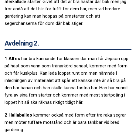
återkallade starter. Givet att det är bra hästar där bak men jag
tror ändå att det blir för tufft för dem här, men vid bredare
gardering kan man hoppas på omstarter och att
segerchanserna för dom där bak stiger.
Avdelning 2.
1 Alfes
har bra kunnande för klassen där man får Jepson upp
på häst som vann som tränarkörd senast, kommer med form
och får kuskplus. Kan leda loppet runt om men nämnde i
inledningen av materialet att spår ett kanske inte är så bra på
den här banan och han skulle kunna fastna här. Han har vunnit
fyra av sina fem starter och kommer med mest startpoäng i
loppet hit så ska räknas riktigt tidigt här.
2 Hallaballoo
kommer också med form efter tre raka segrar
men möter tuffare motstånd och är bara tänkbar vid bred
gardering.