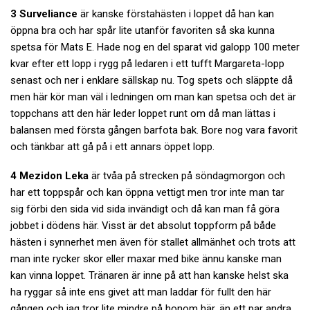
3 Surveliance
är kanske förstahästen i loppet då han kan
öppna bra och har spår lite utanför favoriten så ska kunna
spetsa för Mats E. Hade nog en del sparat vid galopp 100 meter
kvar efter ett lopp i rygg på ledaren i ett tufft Margareta-lopp
senast och ner i enklare sällskap nu. Tog spets och släppte då
men här kör man väl i ledningen om man kan spetsa och det är
toppchans att den här leder loppet runt om då man lättas i
balansen med första gången barfota bak. Bore nog vara favorit
och tänkbar att gå på i ett annars öppet lopp.
4 Mezidon Leka
är tvåa på strecken på söndagmorgon och
har ett toppspår och kan öppna vettigt men tror inte man tar
sig förbi den sida vid sida invändigt och då kan man få göra
jobbet i dödens här. Visst är det absolut toppform på både
hästen i synnerhet men även för stallet allmänhet och trots att
man inte rycker skor eller maxar med bike ännu kanske man
kan vinna loppet. Tränaren är inne på att han kanske helst ska
ha ryggar så inte ens givet att man laddar för fullt den här
gången och jag tror lite mindre på honom här, än ett par andra