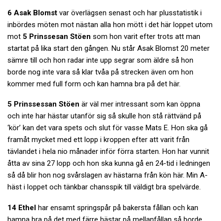
6 Asak Blomst
var överlägsen senast och har plusstatistik i
inbördes möten mot nästan alla hon mött i det här loppet utom
mot
5 Prinssesan Stöen
som hon varit efter trots att man
startat på lika start den gången. Nu står Asak Blomst 20 meter
sämre till och hon radar inte upp segrar som äldre så hon
borde nog inte vara så klar tvåa på strecken även om hon
kommer med full form och kan hamna bra på det här.
5 Prinssessan Stöen
är väl mer intressant som kan öppna
och inte har hästar utanför sig så skulle hon stå rättvänd på
‘kör’ kan det vara spets och slut för vasse Mats E. Hon ska gå
framåt mycket med ett lopp i kroppen efter att varit från
tävlandet i hela nio månader inför förra starten. Hon har vunnit
åtta av sina 27 lopp och hon ska kunna gå en 24-tid i ledningen
så då blir hon nog svårslagen av hästarna från kön här. Min A-
häst i loppet och tänkbar chansspik till väldigt bra spelvärde.
14 Ethel
har ensamt springspår på bakersta fållan och kan
hamna bra på det med färre hästar på mellanfållan så borde