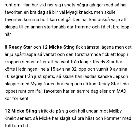
runt om. Han har vikt ner sig i spets några gånger med så har
favoriten en bra dag så blir väl Myagi knäckt, men skulle
favoriten komma bort kan det gå. Den här kan också välja att
släppa till en annan startsnabb där framme och få ett bra lopp
här.
8 Ready Star
och
12 Micke Sting
fick sämsta lägena men det
är ju spårtrappa så väntat och den förstnämnda fick ett lopp i
kroppen senast efter att ha varit från länge. Ready Star har
körts i ledningen i hela 15 av sina 32 lopp och vunnit 9 av sina
10 segrar från just spets, så skulle han laddas kanske Jepson
släpper med Myagi för en bra rygg och då kan Ready Star leda
loppet runt om ifall favoriten har en sämre dag eller om MAD
kör för sent.
12 Micke Sting
sträckte på sig och höll undan mot Mellby
Knekt senast, så Micke har slagit så bra häst och kommer med
full form hit.