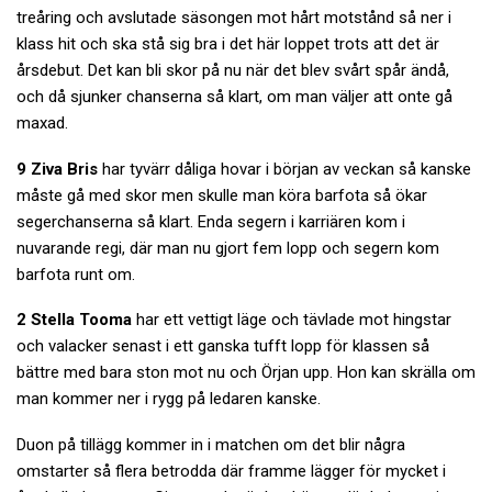
treåring och avslutade säsongen mot hårt motstånd så ner i
klass hit och ska stå sig bra i det här loppet trots att det är
årsdebut. Det kan bli skor på nu när det blev svårt spår ändå,
och då sjunker chanserna så klart, om man väljer att onte gå
maxad.
9 Ziva Bris
har tyvärr dåliga hovar i början av veckan så kanske
måste gå med skor men skulle man köra barfota så ökar
segerchanserna så klart. Enda segern i karriären kom i
nuvarande regi, där man nu gjort fem lopp och segern kom
barfota runt om.
2 Stella Tooma
har ett vettigt läge och tävlade mot hingstar
och valacker senast i ett ganska tufft lopp för klassen så
bättre med bara ston mot nu och Örjan upp. Hon kan skrälla om
man kommer ner i rygg på ledaren kanske.
Duon på tillägg kommer in i matchen om det blir några
omstarter så flera betrodda där framme lägger för mycket i