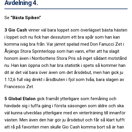
Avdelning 4.
Se
”Bästa Spiken”
3 Gio Cash
vinner väl bara loppet som överlägset bästa hästen
i loppet och nu fick han dessutom ett bra spår som han kan
komma iväg bra från. Var jämnt spelad med Don Fanucci Zet i
Årjängs Stora Sprinterlopp som han vann, efter att ha slagit
honom även i Norrbottens Stora Pris så inget sådant motstånd
nu. Han kan öppna och har bra statistik i spets så kommer han
dit är det väl bara över även om det årsdebut, men han gick ju
1.12,6 full väg direkt i årsdbuten i fjol som tvåa, bara slagen av
Francesco Zet.
5 Global Etalon
gick framåt ytterligare som femåring och
hävdade sig i tuffa gäng i första säsongen som äldre och ska
väl kunna utvecklas ytterligare med en vinterträning till innanför
västen. Men även den här gör ju årsdebut och får så klart tufft
att rå på favoriten men skulle Gio Cash komma bort så är han