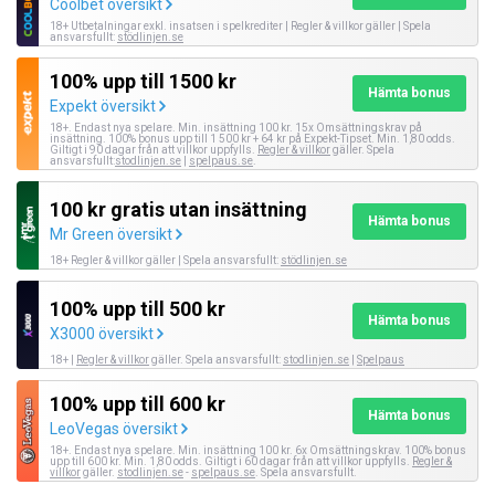
Coolbet översikt
18+ Utbetalningar exkl. insatsen i spelkrediter | Regler & villkor gäller | Spela
ansvarsfullt:
stödlinjen.se
100% upp till 1500 kr
Hämta bonus
Expekt översikt
18+. Endast nya spelare. Min. insättning 100 kr. 15x Omsättningskrav på
insättning. 100% bonus upp till 1 500 kr + 64 kr på Expekt-Tipset. Min. 1,80 odds.
Giltigt i 90 dagar från att villkor uppfylls.
Regler & villkor
gäller. Spela
ansvarsfullt:
stodlinjen.se
|
spelpaus.se
.
100 kr gratis utan insättning
Hämta bonus
Mr Green översikt
18+ Regler & villkor gäller | Spela ansvarsfullt:
stödlinjen.se
100% upp till 500 kr
Hämta bonus
X3000 översikt
18+ |
Regler & villkor
gäller. Spela ansvarsfullt:
stodlinjen.se
|
Spelpaus
100% upp till 600 kr
Hämta bonus
LeoVegas översikt
18+. Endast nya spelare. Min. insättning 100 kr. 6x Omsättningskrav. 100% bonus
upp till 600 kr. Min. 1,80 odds. Giltigt i 60 dagar från att villkor uppfylls.
Regler &
villkor
gäller.
stodlinjen.se
-
spelpaus.se
. Spela ansvarsfullt.