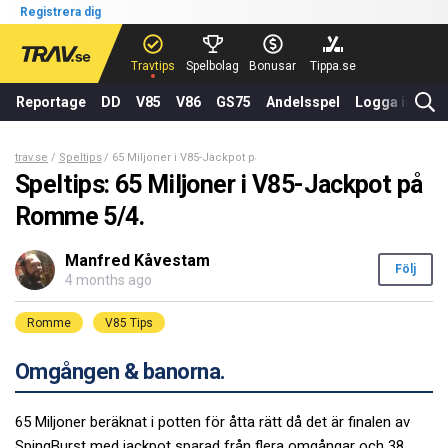
Registrera dig
Travtips
Spelbolag
Bonusar
Tippa.se
Reportage
DD
V85
V86
GS75
Andelsspel
Logga in
trav.se
Speltips
65 Miljoner i V85-Jackpot på Romme 5/4.
Speltips: 65 Miljoner i V85-Jackpot på
Romme 5/4.
Manfred Kåvestam
Följ
4 months ago
Romme
V85 Tips
Omgången & banorna.
65 Miljoner beräknat i potten för åtta rätt då det är finalen av
SpingBurst med jackpot sparad från flera omgångar och 38