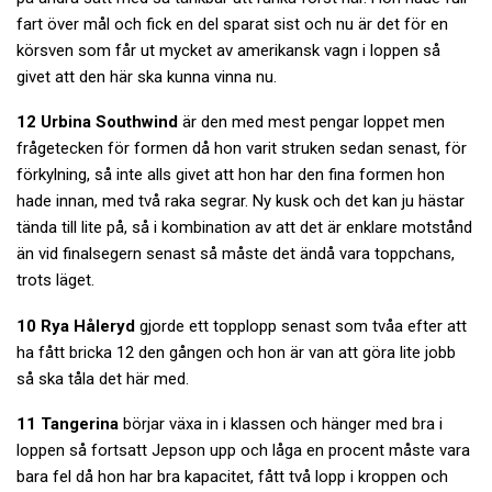
fart över mål och fick en del sparat sist och nu är det för en
körsven som får ut mycket av amerikansk vagn i loppen så
givet att den här ska kunna vinna nu.
12 Urbina Southwind
är den med mest pengar loppet men
frågetecken för formen då hon varit struken sedan senast, för
förkylning, så inte alls givet att hon har den fina formen hon
hade innan, med två raka segrar. Ny kusk och det kan ju hästar
tända till lite på, så i kombination av att det är enklare motstånd
än vid finalsegern senast så måste det ändå vara toppchans,
trots läget.
10 Rya Håleryd
gjorde ett topplopp senast som tvåa efter att
ha fått bricka 12 den gången och hon är van att göra lite jobb
så ska tåla det här med.
11 Tangerina
börjar växa in i klassen och hänger med bra i
loppen så fortsatt Jepson upp och låga en procent måste vara
bara fel då hon har bra kapacitet, fått två lopp i kroppen och