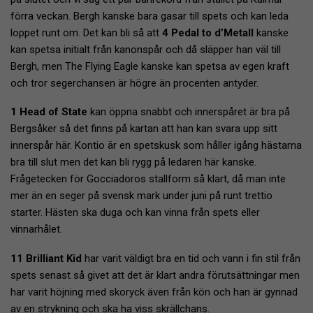
förra veckan. Bergh kanske bara gasar till spets och kan leda
loppet runt om. Det kan bli så att
4 Pedal to d’Metall
kanske
kan spetsa initialt från kanonspår och då släpper han väl till
Bergh, men The Flying Eagle kanske kan spetsa av egen kraft
och tror segerchansen är högre än procenten antyder.
1 Head of State
kan öppna snabbt och innerspåret är bra på
Bergsåker så det finns på kartan att han kan svara upp sitt
innerspår här. Kontio är en spetskusk som håller igång hästarna
bra till slut men det kan bli rygg på ledaren här kanske.
Frågetecken för Gocciadoros stallform så klart, då man inte
mer än en seger på svensk mark under juni på runt trettio
starter. Hästen ska duga och kan vinna från spets eller
vinnarhålet.
11 Brilliant Kid
har varit väldigt bra en tid och vann i fin stil från
spets senast så givet att det är klart andra förutsättningar men
har varit höjning med skoryck även från kön och han är gynnad
av en strykning och ska ha viss skrällchans.