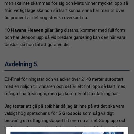
men ska inte skämmas för sig och Mats vinner mycket lopp så
från vettigt läge ska hon så klart kunna vinna här men till över
tio procent är det nog streck i överkant nu.
10 Havana Heaven
gillar lång distans, kommer med full form
och har Jepson upp så vid bredare gardering kan den här vara
tänkbar då hon tål att göra en del.
Avdelning 5.
E3-Final för hingstar och valacker över 2140 meter autostart
med en miljon till vinnaren och det är ett fint lopp så klart med
många fina treåringar, men jag kommer att ta ställning här.
Jag testar att gå på spik här då jag är inne på att det ska vara
väldigt hög spetschans för
5 Grosbois
som såg väldigt
besvärlig ut i uttagningsloppet hit men nu är det Goop upp och
barfota runt om. Jag tror det är spets och slut från perfekta