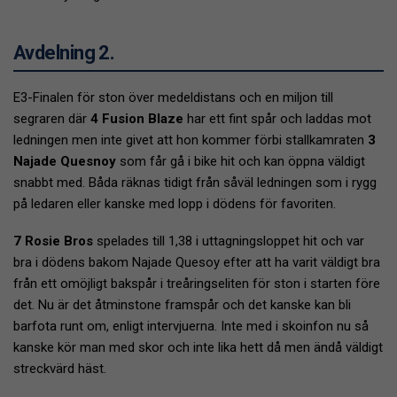
Avdelning 2.
E3-Finalen för ston över medeldistans och en miljon till
segraren där
4 Fusion Blaze
har ett fint spår och laddas mot
ledningen men inte givet att hon kommer förbi stallkamraten
3
Najade Quesnoy
som får gå i bike hit och kan öppna väldigt
snabbt med. Båda räknas tidigt från såväl ledningen som i rygg
på ledaren eller kanske med lopp i dödens för favoriten.
7 Rosie Bros
spelades till 1,38 i uttagningsloppet hit och var
bra i dödens bakom Najade Quesoy efter att ha varit väldigt bra
från ett omöjligt bakspår i treåringseliten för ston i starten före
det. Nu är det åtminstone framspår och det kanske kan bli
barfota runt om, enligt intervjuerna. Inte med i skoinfon nu så
kanske kör man med skor och inte lika hett då men ändå väldigt
streckvärd häst.