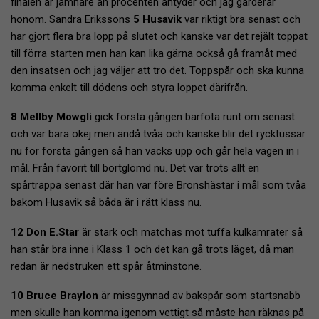
finalen är jämnare än procenten antyder och jag garderar
honom. Sandra Erikssons
5 Husavik
var riktigt bra senast och
har gjort flera bra lopp på slutet och kanske var det rejält toppat
till förra starten men han kan lika gärna också gå framåt med
den insatsen och jag väljer att tro det. Toppspår och ska kunna
komma enkelt till dödens och styra loppet därifrån.
8 Mellby Mowgli
gick första gången barfota runt om senast
och var bara okej men ändå tvåa och kanske blir det rycktussar
nu för första gången så han väcks upp och går hela vägen in i
mål. Från favorit till bortglömd nu. Det var trots allt en
spårtrappa senast där han var före Bronshästar i mål som tvåa
bakom Husavik så båda är i rätt klass nu.
12 Don E.Star
är stark och matchas mot tuffa kulkamrater så
han står bra inne i Klass 1 och det kan gå trots läget, då man
redan är nedstruken ett spår åtminstone.
10 Bruce Braylon
är missgynnad av bakspår som startsnabb
men skulle han komma igenom vettigt så måste han räknas på