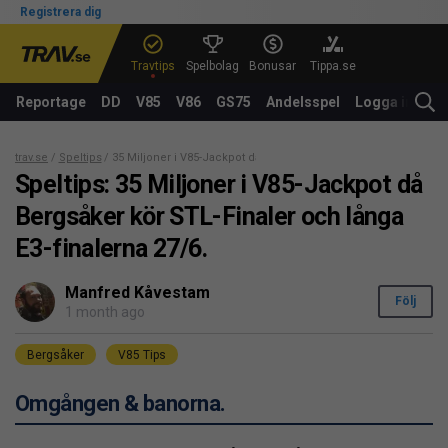
Registrera dig
Travtips
Spelbolag
Bonusar
Tippa.se
Reportage
DD
V85
V86
GS75
Andelsspel
Logga in
trav.se
Speltips
35 Miljoner i V85-Jackpot då Bergsåker kör STL-Finaler och lång
Speltips: 35 Miljoner i V85-Jackpot då
Bergsåker kör STL-Finaler och långa
E3-finalerna 27/6.
Manfred Kåvestam
Följ
1 month ago
Bergsåker
V85 Tips
Omgången & banorna.