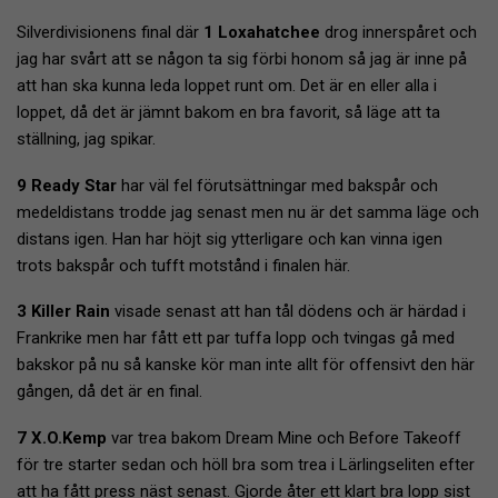
Silverdivisionens final där
1 Loxahatchee
drog innerspåret och
jag har svårt att se någon ta sig förbi honom så jag är inne på
att han ska kunna leda loppet runt om. Det är en eller alla i
loppet, då det är jämnt bakom en bra favorit, så läge att ta
ställning, jag spikar.
9 Ready Star
har väl fel förutsättningar med bakspår och
medeldistans trodde jag senast men nu är det samma läge och
distans igen. Han har höjt sig ytterligare och kan vinna igen
trots bakspår och tufft motstånd i finalen här.
3 Killer Rain
visade senast att han tål dödens och är härdad i
Frankrike men har fått ett par tuffa lopp och tvingas gå med
bakskor på nu så kanske kör man inte allt för offensivt den här
gången, då det är en final.
7 X.O.Kemp
var trea bakom Dream Mine och Before Takeoff
för tre starter sedan och höll bra som trea i Lärlingseliten efter
att ha fått press näst senast. Gjorde åter ett klart bra lopp sist