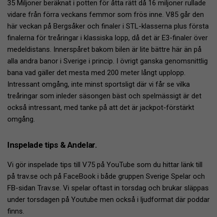
35 Miljoner beräknat i potten för åtta rätt då 16 miljoner rullade
vidare från förra veckans femmor som frös inne. V85 går den
här veckan på Bergsåker och finaler i STL-klasserna plus första
finalerna för treåringar i klassiska lopp, då det är E3-finaler över
medeldistans. Innerspåret bakom bilen är lite bättre här än på
alla andra banor i Sverige i princip. I övrigt ganska genomsnittlig
bana vad gäller det mesta med 200 meter långt upplopp.
Intressant omgång, inte minst sportsligt där vi får se vilka
treåringar som inleder säsongen bäst och spelmässigt är det
också intressant, med tanke på att det är jackpot-förstärkt
omgång.
Inspelade tips & Andelar.
Vi gör inspelade tips till V75 på YouTube som du hittar länk till
på trav.se och på FaceBook i både gruppen Sverige Spelar och
FB-sidan Trav.se. Vi spelar oftast in torsdag och brukar släppas
under torsdagen på Youtube men också i ljudformat där poddar
finns.