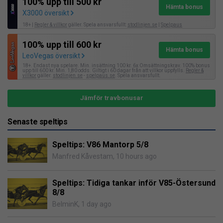
100% upp till 500 kr
Hämta bonus
X3000 översikt
18+ |
Regler & villkor
gäller. Spela ansvarsfullt:
stodlinjen.se
|
Spelpaus
100% upp till 600 kr
Hämta bonus
LeoVegas översikt
18+. Endast nya spelare. Min. insättning 100 kr. 6x Omsättningskrav. 100% bonus
upp till 600 kr. Min. 1,80 odds. Giltigt i 60 dagar från att villkor uppfylls.
Regler &
villkor
gäller.
stodlinjen.se
-
spelpaus.se
. Spela ansvarsfullt.
Jämför travbonusar
Senaste speltips
Speltips: V86 Mantorp 5/8
Manfred Kåvestam
,
10 hours ago
Speltips: Tidiga tankar inför V85-Östersund
8/8
BelminK
,
1 day ago