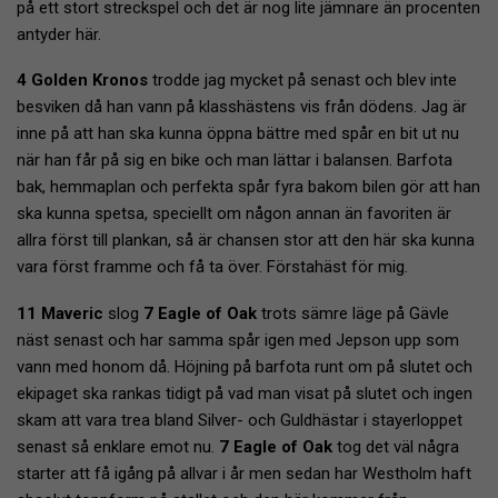
på ett stort streckspel och det är nog lite jämnare än procenten
antyder här.
4 Golden Kronos
trodde jag mycket på senast och blev inte
besviken då han vann på klasshästens vis från dödens. Jag är
inne på att han ska kunna öppna bättre med spår en bit ut nu
när han får på sig en bike och man lättar i balansen. Barfota
bak, hemmaplan och perfekta spår fyra bakom bilen gör att han
ska kunna spetsa, speciellt om någon annan än favoriten är
allra först till plankan, så är chansen stor att den här ska kunna
vara först framme och få ta över. Förstahäst för mig.
11 Maveric
slog
7 Eagle of Oak
trots sämre läge på Gävle
näst senast och har samma spår igen med Jepson upp som
vann med honom då. Höjning på barfota runt om på slutet och
ekipaget ska rankas tidigt på vad man visat på slutet och ingen
skam att vara trea bland Silver- och Guldhästar i stayerloppet
senast så enklare emot nu.
7 Eagle of Oak
tog det väl några
starter att få igång på allvar i år men sedan har Westholm haft