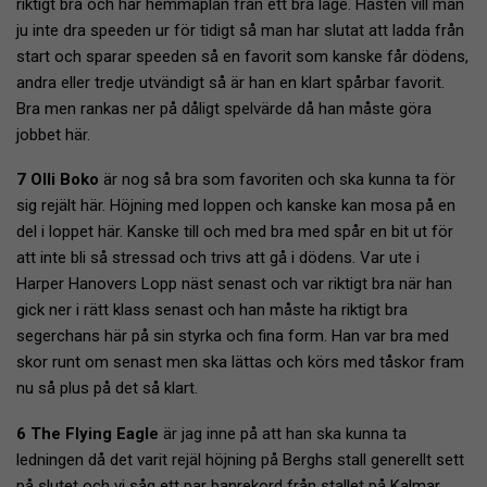
riktigt bra och har hemmaplan från ett bra läge. Hästen vill man
ju inte dra speeden ur för tidigt så man har slutat att ladda från
start och sparar speeden så en favorit som kanske får dödens,
andra eller tredje utvändigt så är han en klart spårbar favorit.
Bra men rankas ner på dåligt spelvärde då han måste göra
jobbet här.
7 Olli Boko
är nog så bra som favoriten och ska kunna ta för
sig rejält här. Höjning med loppen och kanske kan mosa på en
del i loppet här. Kanske till och med bra med spår en bit ut för
att inte bli så stressad och trivs att gå i dödens. Var ute i
Harper Hanovers Lopp näst senast och var riktigt bra när han
gick ner i rätt klass senast och han måste ha riktigt bra
segerchans här på sin styrka och fina form. Han var bra med
skor runt om senast men ska lättas och körs med tåskor fram
nu så plus på det så klart.
6 The Flying Eagle
är jag inne på att han ska kunna ta
ledningen då det varit rejäl höjning på Berghs stall generellt sett
på slutet och vi såg ett par banrekord från stallet på Kalmar