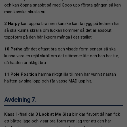
och kan öppna snabbt så med Goop upp första gången så kan
man kanske skrälla nu.
2 Harpy
kan öppna bra men kanske kan ta rygg på ledaren här
så ska kunna skrälla om luckan kommer då det är absolut
toppform på den här liksom många i det stallet.
10 Petho
gör det oftast bra och visade form senast så ska
kunna vara en rejäl skräll om det stämmer lite och han har tur,
då hästen är riktigt bra.
11 Pole Position
hamna riktigt illa till men har vunnit nästan
hälften av sina lopp och får vasse MAD upp hit.
Avdelning 7.
Klass 1-final där
3 Look at Me Sisu
blir klar favorit då han fick
ett bättre läge och visar bra form men jag tror att den här