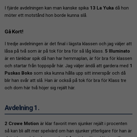
I fjärde avdelningen kan man kanske spika
13 La Yuka
då hon
möter ett motstånd hon borde kunna slå.
Gå Kort!
I tredje avdelningen är det final i lägsta klassen och jag väljer att
låsa på två som är på tok för bra för så låg klass.
5 Illuminato
är en tänkbar spik då han har hemmaplan, är för bra för klassen
och startar från toppspår här. Jag väljer ändå att gardera med
1
Puskas Boko
som ska kunna hålla upp sitt innerspår och då
blir han svår att slå. Han är också på tok för bra för Klass tre
och dom här två höjer sig rejält här.
Avdelning 1.
2 Crowe Motion
är klar favorit men sjunker rejält i procenten
så kan bli allt mer spelvärd om han sjunker ytterligare för han är