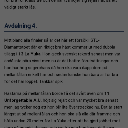
för bra för Klass tre och de här två höjer sig rejält här, så ett
väldigt starkt lås.
Avdelning 4.
Mitt bland alla finaler så är det här ett försök i STL-
Diamantstoet där en riktigt bra häst kommer ut med dubbla
tillägg i
13 La Yuka
. Hon gicck svenskt rekord senast men var
ändå inte nära vinst men nu är det bättre förutsättningar och
hon har hög segerchans då hon ska vara ikapp dom på
mellanfållan enkelt här och sedan kanske hon bara är för bra
för det här loppet. Tänkbar spik.
Hästarna på mellanfållan borde få det svårt även om
11
Unforgettable A.U,
höjt sig rejält och var mycket bra senast
men jag tycker nog att hon blir lite överstreckad nu. Det är start
längst ut på mellanfållan och hon ska slå alla där framme och
hålla undan 20 meter för La Yuka efter att ha gjort jobbet mot
dom på grunddistansen och jag tro inte hon löser detta var