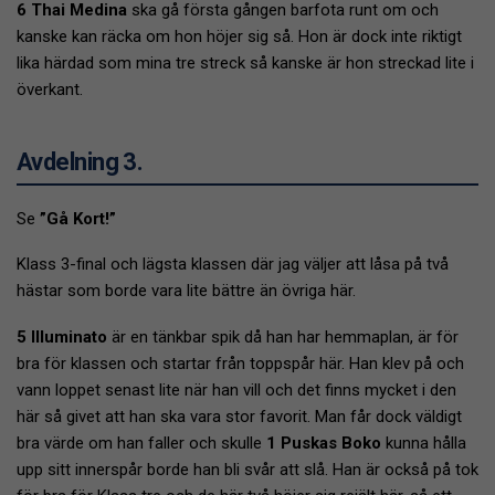
6 Thai Medina
ska gå första gången barfota runt om och
kanske kan räcka om hon höjer sig så. Hon är dock inte riktigt
lika härdad som mina tre streck så kanske är hon streckad lite i
överkant.
Avdelning 3.
Se
”Gå Kort!”
Klass 3-final och lägsta klassen där jag väljer att låsa på två
hästar som borde vara lite bättre än övriga här.
5 Illuminato
är en tänkbar spik då han har hemmaplan, är för
bra för klassen och startar från toppspår här. Han klev på och
vann loppet senast lite när han vill och det finns mycket i den
här så givet att han ska vara stor favorit. Man får dock väldigt
bra värde om han faller och skulle
1 Puskas Boko
kunna hålla
upp sitt innerspår borde han bli svår att slå. Han är också på tok