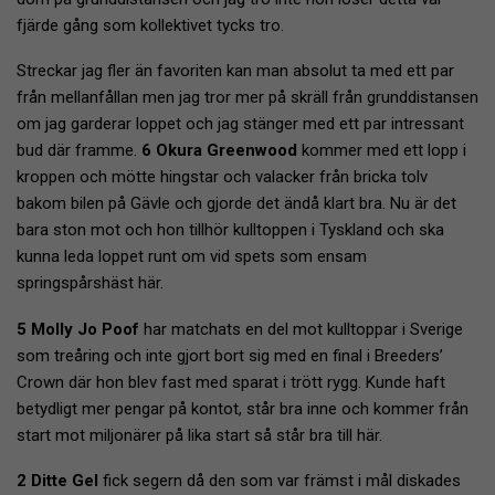
fjärde gång som kollektivet tycks tro.
Streckar jag fler än favoriten kan man absolut ta med ett par
från mellanfållan men jag tror mer på skräll från grunddistansen
om jag garderar loppet och jag stänger med ett par intressant
bud där framme.
6 Okura Greenwood
kommer med ett lopp i
kroppen och mötte hingstar och valacker från bricka tolv
bakom bilen på Gävle och gjorde det ändå klart bra. Nu är det
bara ston mot och hon tillhör kulltoppen i Tyskland och ska
kunna leda loppet runt om vid spets som ensam
springspårshäst här.
5 Molly Jo Poof
har matchats en del mot kulltoppar i Sverige
som treåring och inte gjort bort sig med en final i Breeders’
Crown där hon blev fast med sparat i trött rygg. Kunde haft
betydligt mer pengar på kontot, står bra inne och kommer från
start mot miljonärer på lika start så står bra till här.
2 Ditte Gel
fick segern då den som var främst i mål diskades