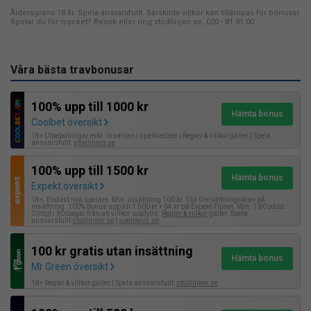
Åldersgräns 18 år. Spela ansvarsfullt. Särskilda villkor kan tillämpas för bonusar.
Spelar du för mycket? Besök eller ring stödlinjen.se, 020 - 81 91 00
Våra bästa travbonusar
100% upp till 1000 kr
Hämta bonus
Coolbet översikt
18+ Utbetalningar exkl. insatsen i spelkrediter | Regler & villkor gäller | Spela
ansvarsfullt:
stödlinjen.se
100% upp till 1500 kr
Hämta bonus
Expekt översikt
18+. Endast nya spelare. Min. insättning 100 kr. 15x Omsättningskrav på
insättning. 100% bonus upp till 1 500 kr + 64 kr på Expekt-Tipset. Min. 1,80 odds.
Giltigt i 90 dagar från att villkor uppfylls.
Regler & villkor
gäller. Spela
ansvarsfullt:
stodlinjen.se
|
spelpaus.se
.
100 kr gratis utan insättning
Hämta bonus
Mr Green översikt
18+ Regler & villkor gäller | Spela ansvarsfullt:
stödlinjen.se