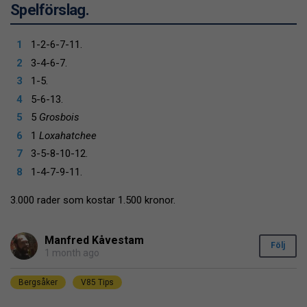
Spelförslag.
1-2-6-7-11.
3-4-6-7.
1-5.
5-6-13.
5
Grosbois
1
Loxahatchee
3-5-8-10-12.
1-4-7-9-11.
3.000 rader som kostar 1.500 kronor.
Manfred Kåvestam
Följ
1 month ago
Bergsåker
V85 Tips