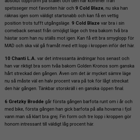
absolut toppform på stallet och den här kommer från
spetsseger mot favoriten här och
9 Cold Blaze
, nu ska han
räknas igen som väldigt startsnabb och kan få en vettig
position trots tufft utgångsläge.
9 Cold Blaze
var bra i sin
comeback senast från omöjligt läge och trea bakom två bra
hästar som han nu ställs mot igen. Kan få ett bra smyglopp för
MAD och ska väl gå framåt med ett lopp i kroppen inför det här.
10 Chanti L.A.
var det intressanta ändringar hos senast och
han var riktigt bra som tvåa bakom Golden Kronos som ganska
hårt streckad den gången. Även om det är mycket sämre läge
nu så måste väl en halv procent vara på tok för lågt streckat
den här gången. Tänkbar storskräll i en ganska öppen final.
6 Gretzky Brodde
går första gången barfota runt om i år och
med bike, första gången han gick barfota på alla hovarna i fjol
vann man så klart bra grej. Fin form och tre lopp i kroppen gör
honom intressant till väldigt låg procent här.