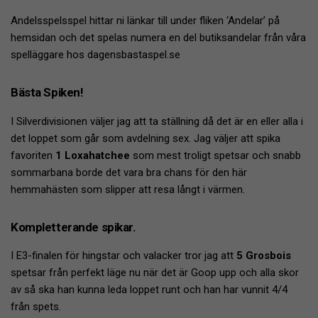
Andelsspelsspel hittar ni länkar till under fliken ‘Andelar’ på
hemsidan och det spelas numera en del butiksandelar från våra
spelläggare hos dagensbastaspel.se
Bästa Spiken!
I Silverdivisionen väljer jag att ta ställning då det är en eller alla i
det loppet som går som avdelning sex. Jag väljer att spika
favoriten
1 Loxahatchee
som mest troligt spetsar och snabb
sommarbana borde det vara bra chans för den här
hemmahästen som slipper att resa långt i värmen.
Kompletterande spikar.
I E3-finalen för hingstar och valacker tror jag att
5 Grosbois
spetsar från perfekt läge nu när det är Goop upp och alla skor
av så ska han kunna leda loppet runt och han har vunnit 4/4
från spets.