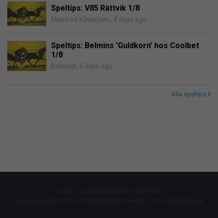
Speltips: V85 Rättvik 1/8
Manfred Kåvestam
,
4 days ago
Speltips: Belmins 'Guldkorn' hos Coolbet
1/8
BelminK
,
5 days ago
Alla speltips
trav.se - Copyright © 2026 · FSPORT AB
Järnvägsgatan 9, 252 24 Helsingborg, Sweden · Email:
info@trav.se