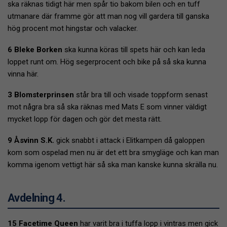
ska räknas tidigt här men spår tio bakom bilen och en tuff
utmanare där framme gör att man nog vill gardera till ganska
hög procent mot hingstar och valacker.
6 Bleke Borken
ska kunna köras till spets här och kan leda
loppet runt om. Hög segerprocent och bike på så ska kunna
vinna här.
3 Blomsterprinsen
står bra till och visade toppform senast
mot några bra så ska räknas med Mats E som vinner väldigt
mycket lopp för dagen och gör det mesta rätt.
9 Åsvinn S.K.
gick snabbt i attack i Elitkampen då galoppen
kom som ospelad men nu är det ett bra smygläge och kan man
komma igenom vettigt här så ska man kanske kunna skrälla nu.
Avdelning 4.
15 Facetime Queen
har varit bra i tuffa lopp i vintras men gick