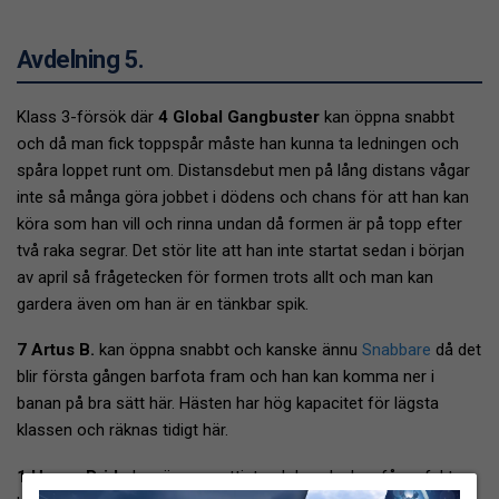
Avdelning 5.
Klass 3-försök där
4 Global Gangbuster
kan öppna snabbt
och då man fick toppspår måste han kunna ta ledningen och
spåra loppet runt om. Distansdebut men på lång distans vågar
inte så många göra jobbet i dödens och chans för att han kan
köra som han vill och rinna undan då formen är på topp efter
två raka segrar. Det stör lite att han inte startat sedan i början
av april så frågetecken för formen trots allt och man kan
gardera även om han är en tänkbar spik.
7 Artus B.
kan öppna snabbt och kanske ännu
Snabbare
då det
blir första gången barfota fram och han kan komma ner i
banan på bra sätt här. Hästen har hög kapacitet för lägsta
klassen och räknas tidigt här.
1 Happy Pride
kan öppna vettigt och kanske kan få perfekta