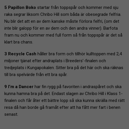
5 Papillon Boko
startar från toppspår och kommer med sju
raka segrar liksom Chribo Hill som båda är obesegrade felfria.
Nu blir det att en av dem kanske måste förlora felfri, (om det
inte blir galopp för en av dem och den andra vinner). Barfota
fram nu och kommer med full form så från toppspår är det så
klart bra chans.
3 Recycle Cash
håller bra form och tillhör kulltoppen med 2,4
miljoner tjänat efter andraplats i Breeders’-finalen och
tredjeplats i Kungapokalen. Sitter bra på det här och ska räknas
till bra spelvärde från ett bra spår.
9 I’m a Dancer
har fin rygg på favoriten i andraspåret och ska
kunna hamna bra på det. Endast slagen av Chribo Hill i Klass 1-
finalen och får åter ett bättre lopp så ska kunna skrälla med rätt
resa då han borde gå framåt efter att ha fått mer fart i benen
senast.