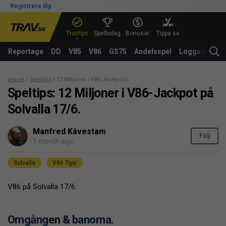
Registrera dig
Travtips
Spelbolag
Bonusar
Tippa.se
Reportage
DD
V85
V86
GS75
Andelsspel
Logga in
trav.se
Speltips
12 Miljoner i V86-Jackpot på Solvalla 17/6.
Speltips: 12 Miljoner i V86-Jackpot på
Solvalla 17/6.
Manfred Kåvestam
Följ
1 month ago
Solvalla
V86 Tips
V86 på Solvalla 17/6.
Omgången & banorna.