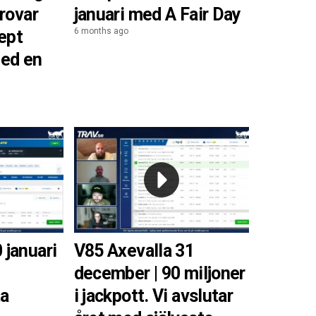
rovar
januari med A Fair Day
6 months ago
ept
ed en
januari
V85 Axevalla 31
december | 90 miljoner
ta
i jackpott. Vi avslutar