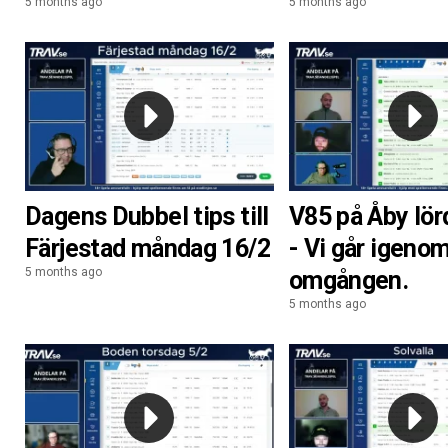
5 months ago
5 months ago
Dagens Dubbel tips till
V85 på Åby lör
Färjestad måndag 16/2
- Vi går igeno
5 months ago
omgången.
5 months ago