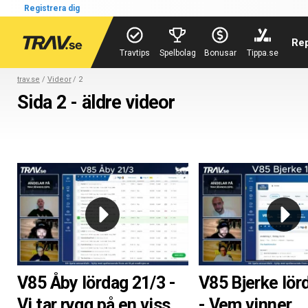
Registrera dig
Re
Travtips
Spelbolag
Bonusar
Tippa.se
trav.se
Videor
2
Sida 2 - äldre videor
V85 Åby lördag 21/3 -
V85 Bjerke lör
Vi tar rygg på en viss
- Vem vinner