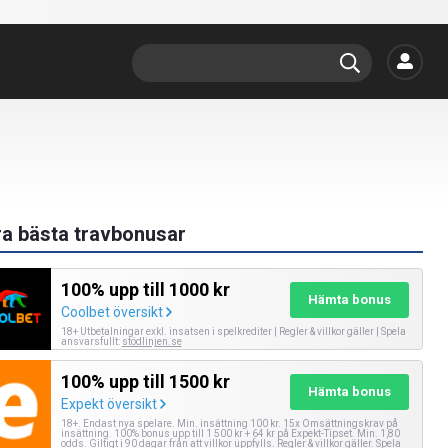
a bästa travbonusar
100% upp till 1000 kr
Hämta bonus
Coolbet översikt
18+ Utbetalningar exkl. insatsen i spelkrediter | Regler & villkor gäller | Spela
ansvarsfullt:
stödlinjen.se
100% upp till 1500 kr
Hämta bonus
Expekt översikt
18+. Endast nya spelare. Min. insättning 100 kr. 15x Omsättningskrav på
insättning. 100% bonus upp till 1 500 kr + 64 kr på Expekt-Tipset. Min. 1,80
odds. Giltigt i 90 dagar från att villkor uppfylls.
Regler & villkor
gäller. Spela