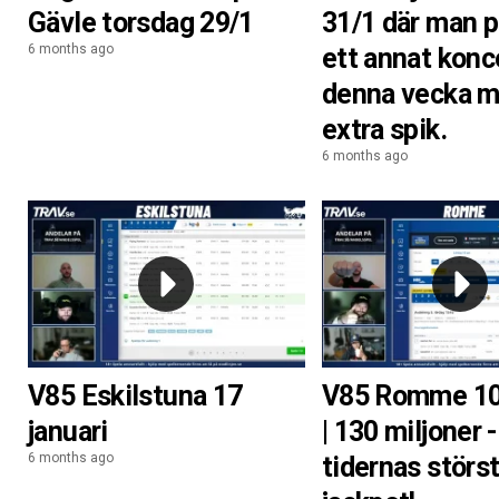
Gävle torsdag 29/1
31/1 där man p
6 months ago
ett annat konc
denna vecka m
extra spik.
6 months ago
V85 Eskilstuna 17
V85 Romme 10 
januari
| 130 miljoner -
6 months ago
tidernas störs