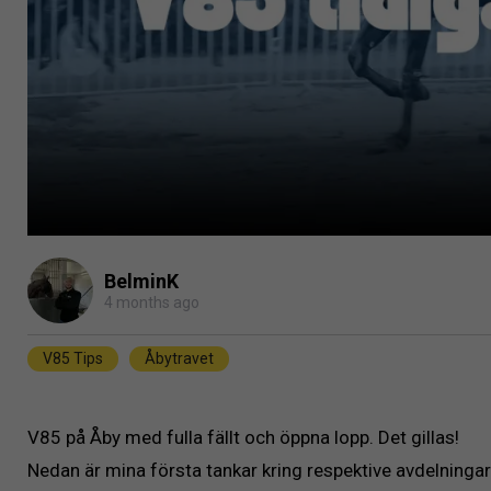
BelminK
4 months ago
V85 Tips
Åbytravet
V85 på Åby med fulla fällt och öppna lopp. Det gillas!
Nedan är mina första tankar kring respektive avdelningar