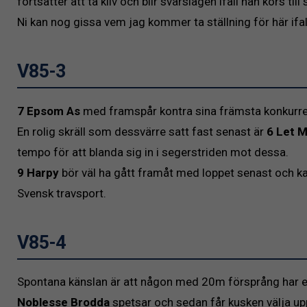
fortsätter att ta kliv och blir svårslagen ifall han körs till 
Ni kan nog gissa vem jag kommer ta ställning för här ifall 
V85-3
7 Epsom As
med framspår kontra sina främsta konkurrent
En rolig skräll som dessvärre satt fast senast är
6 Let M
tempo för att blanda sig in i segerstriden mot dessa.
9 Harpy
bör väl ha gått framåt med loppet senast och ka
Svensk travsport.
V85-4
Spontana känslan är att någon med 20m försprång har en 
Noblesse Brodda
spetsar och sedan får kusken välja upp