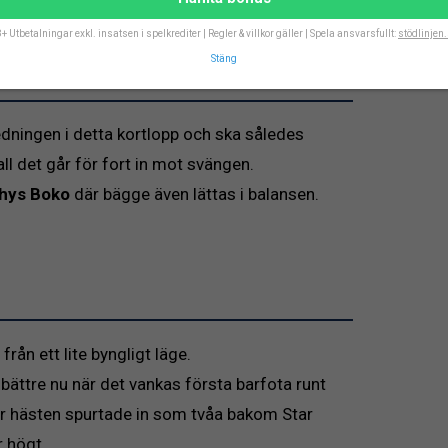
+ Utbetalningar exkl. insatsen i spelkrediter | Regler & villkor gäller | Spela ansvarsfullt:
stödlinjen
Stäng
ningen i detta kortlopp och ska således
ll det går för fort in mot svängen.
hys Boko
där bägge även lättas i balansen.
rån ett lite byngligt läge.
p bättre nu när det vankas första barfota runt
är hästen spurtade in som tvåa bakom Star
 högt.