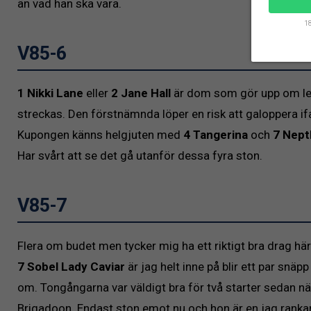
än vad han ska vara.
18
V85-6
1 Nikki Lane
eller
2 Jane Hall
är dom som gör upp om led
streckas. Den förstnämnda löper en risk att galoppera ifa
Kupongen känns helgjuten med
4 Tangerina
och
7 Nept
Har svårt att se det gå utanför dessa fyra ston.
V85-7
Flera om budet men tycker mig ha ett riktigt bra drag här f
7 Sobel Lady Caviar
är jag helt inne på blir ett par snäp
om. Tongångarna var väldigt bra för två starter sedan n
Brigadoon. Endast ston emot nu och hon är en jag rankar