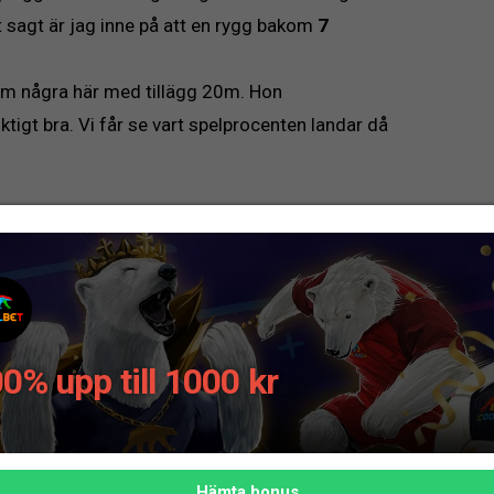
t sagt är jag inne på att en rygg bakom
7
m några här med tillägg 20m. Hon
tigt bra. Vi får se vart spelprocenten landar då
ma att klättra i klasserna.
ste start som var på V85-Halmstad. Dessvärre
0% upp till 1000 kr
tt brotta ner den över 2640m.
n
4 Nato
som är anmäld med första jänkarvagn.
flera raka segrar. Blir säkerligen mer streckad
Hämta bonus