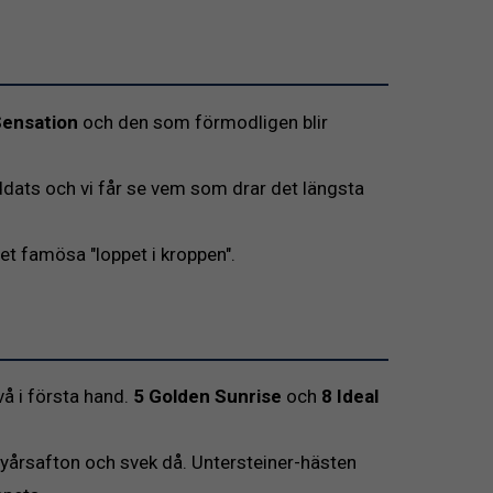
ensation
och den som förmodligen blir
ddats och vi får se vem som drar det längsta
t famösa "loppet i kroppen".
vå i första hand.
5 Golden Sunrise
och
8 Ideal
yårsafton och svek då. Untersteiner-hästen