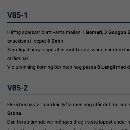
V85-1
Häftig spetsstrid att vänta mellan
1 Gomari
,
3 Googoo S
snackisen i loppet
6 Zehir
.
Samtliga har galopperat in mot första sväng när dom la
strået här.
Vid ursinning körning bör man nog passa
8 Langli
med de
V85-2
Flera bra hästar man kan lyfta men nog står det mellan t
Stone
.
Den förstnämnda var mångas drag i sista loppet under n