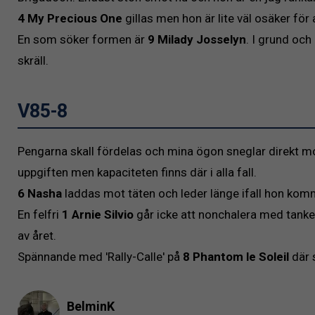
4 My Precious One
gillas men hon är lite väl osäker för
En som söker formen är
9 Milady Josselyn
. I grund och
skräll.
V85-8
Pengarna skall fördelas och mina ögon sneglar direkt 
uppgiften men kapaciteten finns där i alla fall.
6 Nasha
laddas mot täten och leder länge ifall hon komm
En felfri
1 Arnie Silvio
går icke att nonchalera med tanke
av året.
Spännande med 'Rally-Calle' på
8 Phantom le Soleil
där s
BelminK