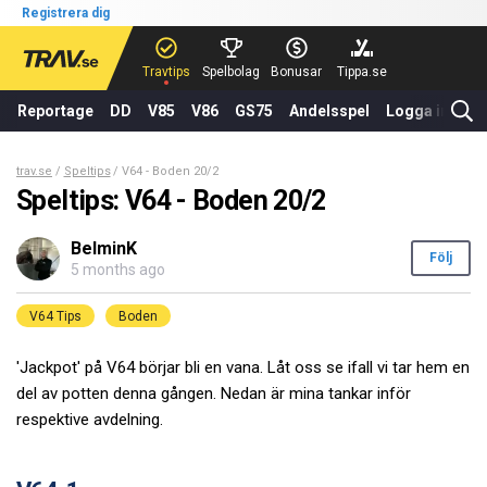
Registrera dig
Travtips
Spelbolag
Bonusar
Tippa.se
Reportage
DD
V85
V86
GS75
Andelsspel
Logga in
trav.se
Speltips
V64 - Boden 20/2
Speltips: V64 - Boden 20/2
BelminK
Följ
5 months ago
V64 Tips
Boden
'Jackpot' på V64 börjar bli en vana. Låt oss se ifall vi tar hem en
del av potten denna gången. Nedan är mina tankar inför
respektive avdelning.