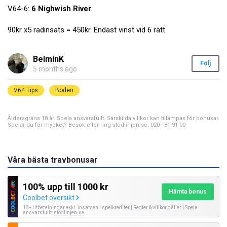
V64-6:
6 Nighwish River
90kr x5 radinsats = 450kr. Endast vinst vid 6 rätt.
BelminK
Följ
5 months ago
V64 Tips
Boden
Åldersgräns 18 år. Spela ansvarsfullt. Särskilda villkor kan tillämpas för bonusar.
Spelar du för mycket? Besök eller ring stödlinjen.se, 020 - 81 91 00
Våra bästa travbonusar
100% upp till 1000 kr
Hämta bonus
Coolbet översikt
18+ Utbetalningar exkl. insatsen i spelkrediter | Regler & villkor gäller | Spela
ansvarsfullt:
stödlinjen.se