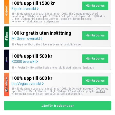
100% upp till 1500 kr
Hämta bonus
Expekt översikt
18+. Endast nya spelare. Min. insättning 100 kr. 15x Omsättningskrav på
insättning. 100% bonus upp till 1 500 kr + 64 kr på Expekt-Tipset. Min. 1,80 odds.
Giltigt i 90 dagar från att villkor uppfylls.
Regler & villkor
gäller. Spela
ansvarsfullt:
stodlinjen.se
|
spelpaus.se
.
100 kr gratis utan insättning
Hämta bonus
Mr Green översikt
18+ Regler & villkor gäller | Spela ansvarsfullt:
stödlinjen.se
100% upp till 500 kr
Hämta bonus
X3000 översikt
18+ |
Regler & villkor
gäller. Spela ansvarsfullt:
stodlinjen.se
|
Spelpaus
100% upp till 600 kr
Hämta bonus
LeoVegas översikt
18+. Endast nya spelare. Min. insättning 100 kr. 6x Omsättningskrav. 100% bonus
upp till 600 kr. Min. 1,80 odds. Giltigt i 60 dagar från att villkor uppfylls.
Regler &
villkor
gäller.
stodlinjen.se
-
spelpaus.se
. Spela ansvarsfullt.
Jämför travbonusar