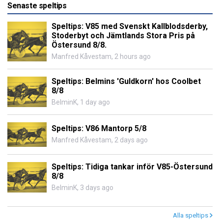
Senaste speltips
Speltips: V85 med Svenskt Kallblodsderby,
Stoderbyt och Jämtlands Stora Pris på
Östersund 8/8.
Manfred Kåvestam
,
2 hours ago
Speltips: Belmins 'Guldkorn' hos Coolbet
8/8
BelminK
,
1 day ago
Speltips: V86 Mantorp 5/8
Manfred Kåvestam
,
2 days ago
Speltips: Tidiga tankar inför V85-Östersund
8/8
BelminK
,
3 days ago
Alla speltips