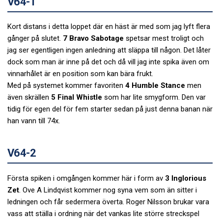
V64-1
Kort distans i detta loppet där en häst är med som jag lyft flera
gånger på slutet.
7 Bravo Sabotage
spetsar mest troligt och
jag ser egentligen ingen anledning att släppa till någon. Det låter
dock som man är inne på det och då vill jag inte spika även om
vinnarhålet är en position som kan bära frukt.
Med på systemet kommer favoriten
4 Humble Stance
men
även skrällen
5 Final Whistle
som har lite smygform. Den var
tidig för egen del för fem starter sedan på just denna banan när
han vann till 74x.
V64-2
Första spiken i omgången kommer här i form av
3 Inglorious
Zet
. Ove A Lindqvist kommer nog syna vem som än sitter i
ledningen och får sedermera överta. Roger Nilsson brukar vara
vass att ställa i ordning när det vankas lite större streckspel