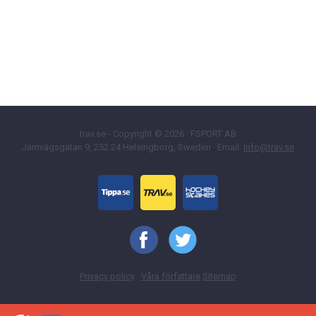
trav.se - Copyright © 2026 · FSPORT AB
Järnvägsgatan 9, 252 24 Helsingborg, Sweden · Email:
info@trav.se
Privacy policy
·
Våra författare
Sitemap