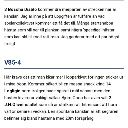
3 Boscha Diablo
kommer dra merparten av strecken här är
känslan. Jag är inne på att uppgiften är tuffare än vad
spelarkollektivet kommer att få det till. Många startsnabba
hästar som vill ner till plankan samt några 'speediga' hästar
som kan slå till med rätt resa. Jag garderar med ett par högst
troligt.
V85-4
Här krävs det att man kikar mer i lopparkivet för ingen sticker ut
i mina ögon. Kommer säkert bli en massa snack kring
14
Legligin
som troligen hade sparat i mål senast men den
hästen levererar väldigt sällan. Björn Goop har även valt
2
J.H.Oliver
istället som då är stallkamrat. Intressant att höra
varför senare i veckan. Den spontana känslan är att segraren
befinner sig bland hästarna med 20m försprång.