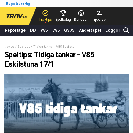
Registrera dig
Travtips
Spelbolag
Bonusar
Tippa.se
Reportage
DD
V85
V86
GS75
Andelsspel
Logga in
trav.se
Speltips
Tidiga tankar - V85 Eskilstuna 17/1
Speltips: Tidiga tankar - V85
Eskilstuna 17/1