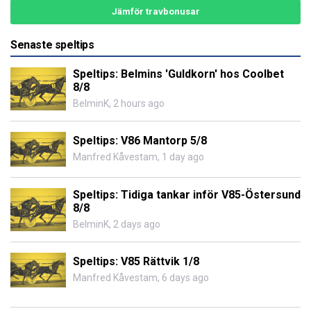
Jämför travbonusar
Senaste speltips
Speltips: Belmins 'Guldkorn' hos Coolbet
8/8
BelminK
,
2 hours ago
Speltips: V86 Mantorp 5/8
Manfred Kåvestam
,
1 day ago
Speltips: Tidiga tankar inför V85-Östersund
8/8
BelminK
,
2 days ago
Speltips: V85 Rättvik 1/8
Manfred Kåvestam
,
6 days ago