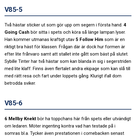
V85-5
Två hästar sticker ut som gör upp om segern i första hand.
4
Going Cash
bör sitta i spets och köra så länge lampan lyser.
Han kommer utmanas kraftigt utav
5 Follow Him
som är en
riktigt bra häst för klassen. Frågan där är dock hur formen är
efter lite frånvaro samt att stallet inte gått som bäst på slutet.
Sybille Tinter har två hästar som kan blanda in sig i segerstriden
med lite klaff. Finns även flertalet andra ekipage som kan slå till
med rätt resa och fart under loppets gång. Klurigt ifall dom
betrodda sviker.
V85-6
6 Mellby Knekt
bör ha toppchans här från spets eller utvändigt
om ledaren. Möter ingenting kontra vad han testade på i
somras bl.a. Tycker även prestationen i comebacken senast