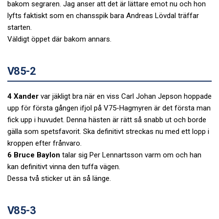
bakom segraren. Jag anser att det är lättare emot nu och hon
lyfts faktiskt som en chansspik bara Andreas Lövdal träffar
starten.
Väldigt öppet där bakom annars.
V85-2
4 Xander
var jäkligt bra när en viss Carl Johan Jepson hoppade
upp för första gången ifjol på V75-Hagmyren är det första man
fick upp i huvudet. Denna hästen är rätt så snabb ut och borde
gälla som spetsfavorit. Ska definitivt streckas nu med ett lopp i
kroppen efter frånvaro.
6 Bruce Baylon
talar sig Per Lennartsson varm om och han
kan definitivt vinna den tuffa vägen.
Dessa två sticker ut än så länge.
V85-3