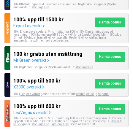
18+ Utbetalningar exkl. insatsen i spelkrediter | Regler & villkor gäller | Spela
ansvarsfullt:
stödlinjen.se
100% upp till 1500 kr
Hämta bonus
Expekt översikt
18+. Endast nya spelare. Min. insättning 100 kr. 15x Omsättningskrav på
insättning. 100% bonus upp till 1 500 kr + 64 kr på Expekt-Tipset. Min. 1,80 odds.
Giltigt i 90 dagar från att villkor uppfylls.
Regler & villkor
gäller. Spela
ansvarsfullt:
stodlinjen.se
|
spelpaus.se
.
100 kr gratis utan insättning
Hämta bonus
Mr Green översikt
18+ Regler & villkor gäller | Spela ansvarsfullt:
stödlinjen.se
100% upp till 500 kr
Hämta bonus
X3000 översikt
18+ |
Regler & villkor
gäller. Spela ansvarsfullt:
stodlinjen.se
|
Spelpaus
100% upp till 600 kr
Hämta bonus
LeoVegas översikt
18+. Endast nya spelare. Min. insättning 100 kr. 6x Omsättningskrav. 100% bonus
upp till 600 kr. Min. 1,80 odds. Giltigt i 60 dagar från att villkor uppfylls.
Regler &
villkor
gäller.
stodlinjen.se
-
spelpaus.se
. Spela ansvarsfullt.