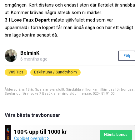
omgången. Kort distans och endast ston där flertalet är snabba
ut. Kommer krävas några streck som ni märker.
3 I Love Faux Depart
måste självfallet med som var
uppanmäld i förra loppet får man ändå säga och har ett väldigt
bra läge kontra senast då.
BelminK
Följ
6 months ago
V85 Tips
Eskilstuna / Sundbyholm
Åldersgräns 18 år. Spela ansvarsfullt. Särskilda villkor kan tillämpas för bonusar.
Spelar du för mycket? Besök eller ring stödlinjen.se, 020 - 81 91 00
Våra bästa travbonusar
100% upp till 1000 kr
Hämta bonus
Coolbet översikt