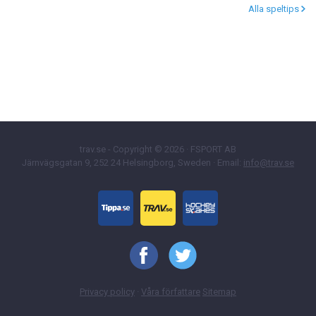
Alla speltips
trav.se - Copyright © 2026 · FSPORT AB
Järnvägsgatan 9, 252 24 Helsingborg, Sweden · Email:
info@trav.se
Privacy policy
·
Våra författare
Sitemap