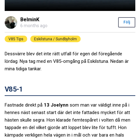
BelminK
Följ
6 months ago
V85 Tips
Eskilstuna / Sundbyholm
Dessvärre blev det inte rätt utfall för egen del föregående
lördag. Nya tag med en V85-omgång på Eskilstuna. Nedan är
mina tidiga tankar.
V85-1
Fastnade direkt på
13 Joelynn
som man var väldigt inne på i
hennes näst senast start där det inte fattades mycket för att
hästen skulle segra. Hon klarade femtespåret i volten då men
tappade en del vilket gjorde att loppet blev lite för tufft. Hon
kämpade verkligen hela vägen in i mål och var bara en hals