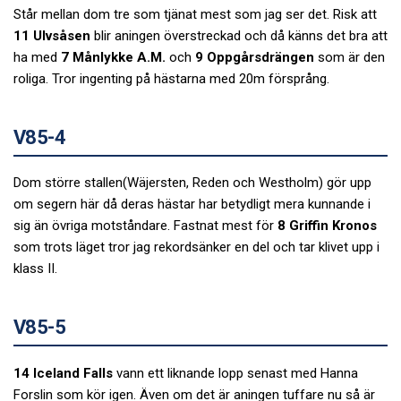
Står mellan dom tre som tjänat mest som jag ser det. Risk att
11 Ulvsåsen
blir aningen överstreckad och då känns det bra att
ha med
7 Månlykke A.M.
och
9 Oppgårsdrängen
som är den
roliga. Tror ingenting på hästarna med 20m försprång.
V85-4
Dom större stallen(Wäjersten, Reden och Westholm) gör upp
om segern här då deras hästar har betydligt mera kunnande i
sig än övriga motståndare. Fastnat mest för
8 Griffin Kronos
som trots läget tror jag rekordsänker en del och tar klivet upp i
klass II.
V85-5
14 Iceland Falls
vann ett liknande lopp senast med Hanna
Forslin som kör igen. Även om det är aningen tuffare nu så är