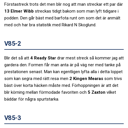
Förstastreck trots det men blir nog att man streckar ett par där
13 Elmer Wibb
streckas tidigt bakom som man lyft tidigare i
podden. Den går bäst med barfota runt om som det är anmält
med och har bra statistik med Rikard N Skoglund.
V85-2
Blir det så att
4 Ready Star
drar mest streck så kommer jag att
gardera den. Formen får man anta är på väg ner med tanke på
prestationen senast. Man kan egentligen lyfta alla i detta loppet
som kan segra med rätt resa men
2 Kingen Mearas
som trivs
bäst över korta häcken måste med. Förhoppningen är att det
blir körning mellan förmodade favoriten och
5 Zaxton
vilket
bäddar för några spurtstarka.
V85-3