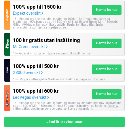
100% upp till 1500 kr
Hämta bonus
Expekt översikt
18+. Endast nya spelare. Min. insättning 100 kr. 15x Omsättningskrav på
insättning. 100% bonus upp till 1 500 kr + 64 kr på Expekt-Tipset. Min. 1,80 odds.
Giltigt i 90 dagar från att villkor uppfylls.
Regler & villkor
gäller. Spela
ansvarsfullt:
stodlinjen.se
|
spelpaus.se
.
100 kr gratis utan insättning
Hämta bonus
Mr Green översikt
18+ Regler & villkor gäller | Spela ansvarsfullt:
stödlinjen.se
100% upp till 500 kr
Hämta bonus
X3000 översikt
18+ |
Regler & villkor
gäller. Spela ansvarsfullt:
stodlinjen.se
|
Spelpaus
100% upp till 600 kr
Hämta bonus
LeoVegas översikt
18+. Endast nya spelare. Min. insättning 100 kr. 6x Omsättningskrav. 100% bonus
upp till 600 kr. Min. 1,80 odds. Giltigt i 60 dagar från att villkor uppfylls.
Regler &
villkor
gäller.
stodlinjen.se
-
spelpaus.se
. Spela ansvarsfullt.
Jämför travbonusar