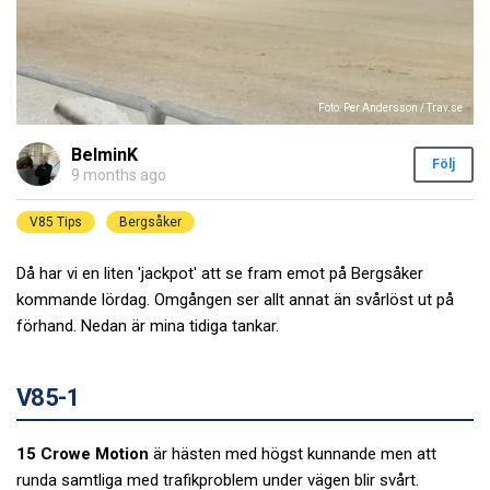
Foto: Per Andersson / Trav.se
BelminK
Följ
9 months ago
V85 Tips
Bergsåker
Då har vi en liten 'jackpot' att se fram emot på Bergsåker
kommande lördag. Omgången ser allt annat än svårlöst ut på
förhand. Nedan är mina tidiga tankar.
V85-1
15 Crowe Motion
är hästen med högst kunnande men att
runda samtliga med trafikproblem under vägen blir svårt.