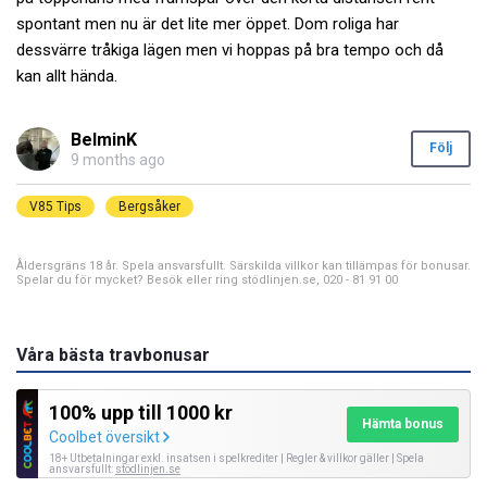
spontant men nu är det lite mer öppet. Dom roliga har
dessvärre tråkiga lägen men vi hoppas på bra tempo och då
kan allt hända.
BelminK
Följ
9 months ago
V85 Tips
Bergsåker
Åldersgräns 18 år. Spela ansvarsfullt. Särskilda villkor kan tillämpas för bonusar.
Spelar du för mycket? Besök eller ring stödlinjen.se, 020 - 81 91 00
Våra bästa travbonusar
100% upp till 1000 kr
Hämta bonus
Coolbet översikt
18+ Utbetalningar exkl. insatsen i spelkrediter | Regler & villkor gäller | Spela
ansvarsfullt:
stödlinjen.se