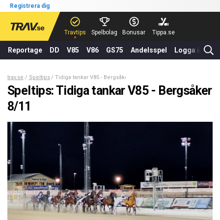
Registrera dig
Travtips
Spelbolag
Bonusar
Tippa.se
Reportage
DD
V85
V86
GS75
Andelsspel
Logga in
trav.se
Speltips
Tidiga tankar V85 - Bergsåker 8/11
Speltips: Tidiga tankar V85 - Bergsåker
8/11