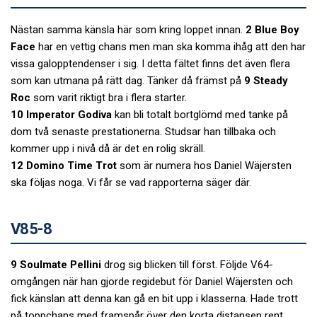
Nästan samma känsla här som kring loppet innan.
2 Blue Boy
Face
har en vettig chans men man ska komma ihåg att den har
vissa galopptendenser i sig. I detta fältet finns det även flera
som kan utmana på rätt dag. Tänker då främst på
9 Steady
Roc
som varit riktigt bra i flera starter.
10 Imperator Godiva
kan bli totalt bortglömd med tanke på
dom två senaste prestationerna. Studsar han tillbaka och
kommer upp i nivå då är det en rolig skräll.
12 Domino Time Trot
som är numera hos Daniel Wäjersten
ska följas noga. Vi får se vad rapporterna säger där.
V85-8
9 Soulmate Pellini
drog sig blicken till först. Följde V64-
omgången när han gjorde regidebut för Daniel Wäjersten och
fick känslan att denna kan gå en bit upp i klasserna. Hade trott
på toppchans med framspår över den korta distansen rent