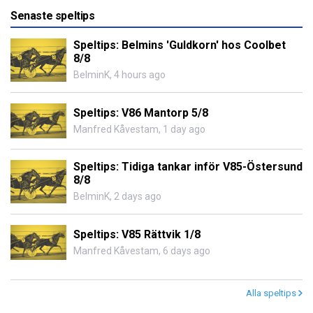
Senaste speltips
Speltips: Belmins 'Guldkorn' hos Coolbet
8/8
BelminK
,
4 hours ago
Speltips: V86 Mantorp 5/8
Manfred Kåvestam
,
1 day ago
Speltips: Tidiga tankar inför V85-Östersund
8/8
BelminK
,
2 days ago
Speltips: V85 Rättvik 1/8
Manfred Kåvestam
,
6 days ago
Alla speltips