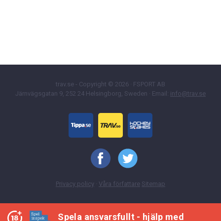
trav.se - Copyright © 2026 · FSPORT AB
Järnvägsgatan 9, 252 24 Helsingborg, Sweden · Email:
info@trav.se
Privacy policy
·
Våra författare
Sitemap
Spela ansvarsfullt - hjälp med