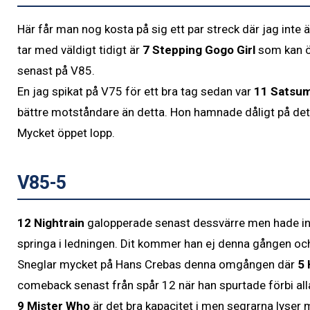
Här får man nog kosta på sig ett par streck där jag inte 
tar med väldigt tidigt är
7 Stepping Gogo Girl
som kan öp
senast på V85.
En jag spikat på V75 för ett bra tag sedan var
11 Satsu
bättre motståndare än detta. Hon hamnade dåligt på det
Mycket öppet lopp.
V85-5
12 Nightrain
galopperade senast dessvärre men hade infö
springa i ledningen. Dit kommer han ej denna gången och
Sneglar mycket på Hans Crebas denna omgången där
5 
comeback senast från spår 12 när han spurtade förbi all
9 Mister Who
är det bra kapacitet i men segrarna lyser 