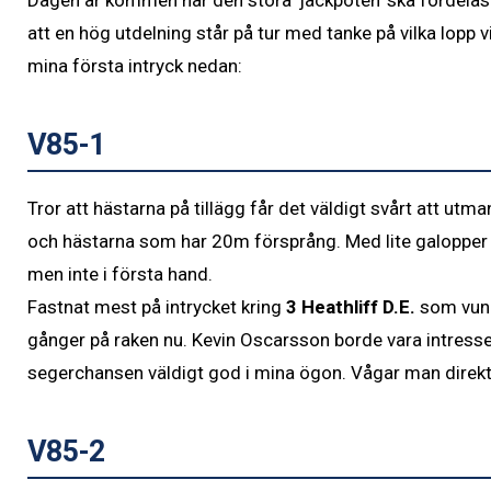
Dagen är kommen när den stora 'jackpoten' ska fördelas. 
att en hög utdelning står på tur med tanke på vilka lopp 
mina första intryck nedan:
V85-1
Tror att hästarna på tillägg får det väldigt svårt att utm
och hästarna som har 20m försprång. Med lite galopper
men inte i första hand.
Fastnat mest på intrycket kring
3 Heathliff D.E.
som vunni
gånger på raken nu. Kevin Oscarsson borde vara intresser
segerchansen väldigt god i mina ögon. Vågar man direkt
V85-2