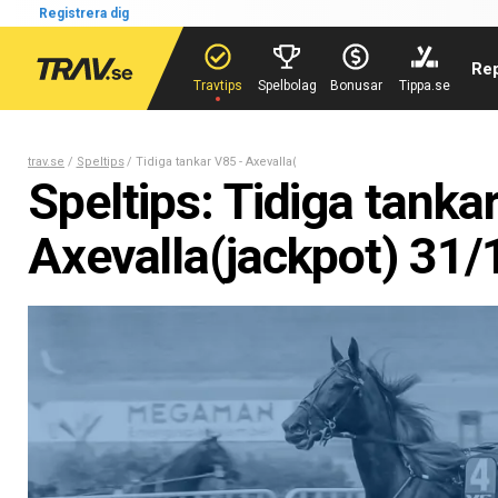
Registrera dig
Re
Travtips
Spelbolag
Bonusar
Tippa.se
trav.se
Speltips
Tidiga tankar V85 - Axevalla(jackpot) 31/12
Speltips: Tidiga tanka
Axevalla(jackpot) 31/