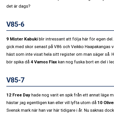
det är dags?
V85-6
9 Mister Kabuki
blir intressant att följa här för egen de
gick med skor senast på V86 och Veikko Haapakangas var
häst som inte visat hela sitt register om man säger så. 
bör spika då
4 Vamos Flax
kan nog fuska bort en del i l
V85-7
12 Free Day
hade nog varit en spik från ett annat läge m
hästar jag egentligen kan eller vill lyfta utom då
10 Olive
Svensk mark när han var här tidigare i år. Nu saknas doc