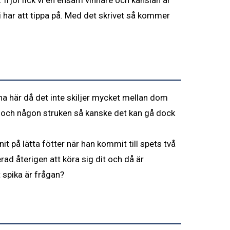
Ifjol fick vi en ensam vinnare och känslan är
vi har att tippa på. Med det skrivet så kommer
ana här då det inte skiljer mycket mellan dom
 och någon struken så kanske det kan gå dock
t på lätta fötter när han kommit till spets två
ad återigen att köra sig dit och då är
 spika är frågan?