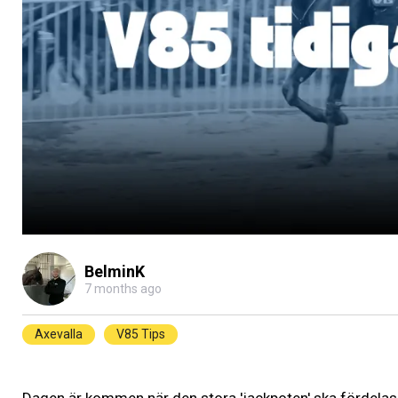
BelminK
7 months ago
Axevalla
V85 Tips