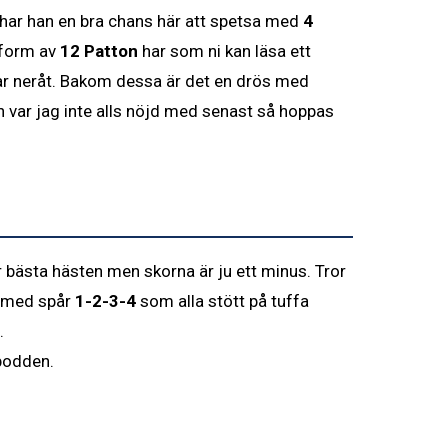
sst har han en bra chans här att spetsa med
4
 form av
12 Patton
har som ni kan läsa ett
kar neråt. Bakom dessa är det en drös med
var jag inte alls nöjd med senast så hoppas
bästa hästen men skorna är ju ett minus. Tror
na med spår
1-2-3-4
som alla stött på tuffa
.
podden.