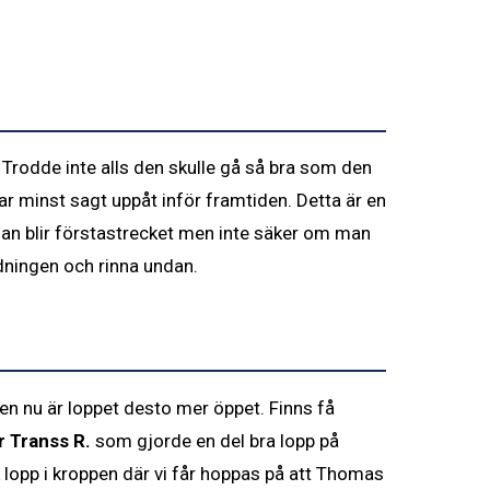
l. Trodde inte alls den skulle gå så bra som den
 minst sagt uppåt inför framtiden. Detta är en
Han blir förstastrecket men inte säker om man
edningen och rinna undan.
en nu är loppet desto mer öppet. Finns få
r Transs R.
som gjorde en del bra lopp på
k lopp i kroppen där vi får hoppas på att Thomas