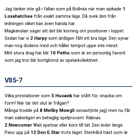
Jag tänker inte gå i fällan som på Bollnäs när man spikade
1
Loxahatchee
från exakt samma läge. Då svek den från
ledningen vilket kan även hända här.
Magkänslan säger att det blir körning om positioner i loppet.
Sedan har vi
2 Harpy
som äntligen fått ett bra läge. Den synar
man nog dödens med och håller tempot uppe inte minst.
Mitt stora drag här blir
10 Petho
som är en personlig favorit
som jag tror blir bortglömd av spelarkollektivet.
V85-7
Vilka prestationer som
5 Husavik
har stått för, snacka om
form! När tar det slut är frågan?
Många trodde på
8 Mellby Mowgli
senast(inte jag) men nu får
man säkerligen en behaglig spelprocent. Räknas.
2 Newcomer Vici
spetsar eller körs till tät. Den leder länge.
Pass upp på
12 Don E.Star
trots läget. Stenhård häst som är