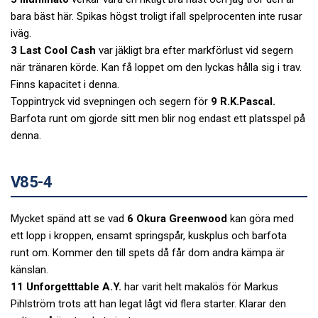
bara bäst här. Spikas högst troligt ifall spelprocenten inte rusar
iväg.
3 Last Cool Cash
var jäkligt bra efter markförlust vid segern
när tränaren körde. Kan få loppet om den lyckas hålla sig i trav.
Finns kapacitet i denna.
Toppintryck vid svepningen och segern för
9 R.K.Pascal.
Barfota runt om gjorde sitt men blir nog endast ett platsspel på
denna.
V85-4
Mycket spänd att se vad
6 Okura Greenwood
kan göra med
ett lopp i kroppen, ensamt springspår, kuskplus och barfota
runt om. Kommer den till spets då får dom andra kämpa är
känslan.
11 Unforgetttable A.Y.
har varit helt makalös för Markus
Pihlström trots att han legat lågt vid flera starter. Klarar den