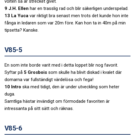
volten så är strecket givet.
9 J.H. Ellen
har en trasslig rad och blir säkerligen underspelad.
13 La Yuca
var riktigt bra senast men trots det kunde hon inte
fånga in ledaren som var 20m före. Kan hon ta in 40m på min
tipsetta? Kanske.
V85-5
En som inte borde varit med i detta loppet blir nog favorit.
Syftar på
5 Grosbois
som skulle ha blivit diskad i kvalet där
domarna var fullständigt värdelösa och fega!
10 Intro
ska med tidigt, den är under utveckling som heter
duga.
Samtliga hästar invändigt om förmodade favoriten är
intressanta på sitt sätt och räknas.
V85-6