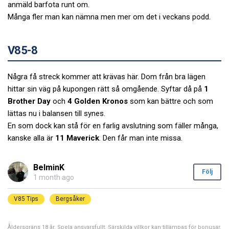
anmäld barfota runt om.
Många fler man kan nämna men mer om det i veckans podd.
V85-8
Några få streck kommer att krävas här. Dom från bra lägen
hittar sin väg på kupongen rätt så omgående. Syftar då på
1
Brother Day
och
4 Golden Kronos
som kan bättre och som
lättas nu i balansen till synes.
En som dock kan stå för en farlig avslutning som fäller många,
kanske alla är
11 Maverick
. Den får man inte missa.
BelminK
Följ
1 month ago
V85 Tips
Bergsåker
Åldersgräns 18 år. Spela ansvarsfullt. Särskilda villkor kan tillämpas för bonusar.