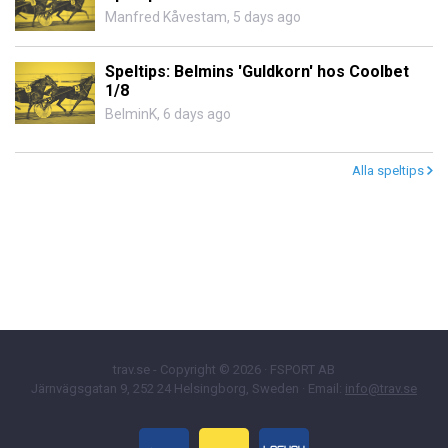
Manfred Kåvestam
,
5 days ago
Speltips: Belmins 'Guldkorn' hos Coolbet
1/8
BelminK
,
6 days ago
Alla speltips
trav.se - Copyright © 2026 · FSPORT AB
Järnvägsgatan 9, 252 24 Helsingborg, Sweden · Email:
info@trav.se