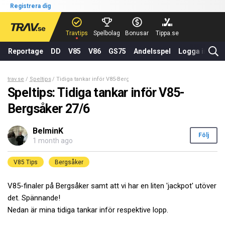
Registrera dig
Travtips
Spelbolag
Bonusar
Tippa.se
Reportage
DD
V85
V86
GS75
Andelsspel
Logga in
trav.se
Speltips
Tidiga tankar inför V85-Bergsåker 27/6
Speltips: Tidiga tankar inför V85-
Bergsåker 27/6
BelminK
Följ
1 month ago
V85 Tips
Bergsåker
V85-finaler på Bergsåker samt att vi har en liten 'jackpot' utöver
det. Spännande!
Nedan är mina tidiga tankar inför respektive lopp.