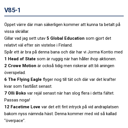
V85-1
Öppet värre där man säkerligen kommer att kunna ta betalt på
vissa skrällar.
Gillar vad jag sett utav
5 Global Education
som gjort det
relativt väl efter sin vistelse i Finland.
Spår ett är bra på denna bana och där har vi Jorma Kontio med
1 Head of State
som är ruggig när han håller ihop aktionen.
2 Crowe Motion
är också tidig men riskerar att bli aningen
överspelad.
6 The Flying Eagle
flyger nog till tät och där var det krafter
kvar som fastlåst senast.
7 Olli Boko
var rejäl senast när han slog flera i detta fältet.
Passas noga!
12 Facetime Love
var det ett fint intryck på vid andraplatsen
bakom nyss nämnda häst. Denna kommer med vid så kallad
"överpace".