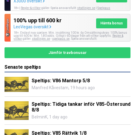
X3000 översikt
18+ |
Regler & villkor
gäller. Spela ansvarsfullt:
stodlinjen.se
|
Spelpaus
100% upp till 600 kr
Hämta bonus
LeoVegas översikt
18+. Endast nya spelare. Min. insättning 100 kr. 6x Omsättningskrav. 100% bonus
upp till 600 kr. Min. 1,80 odds. Giltigt i 60 dagar från att villkor uppfylls.
Regler &
villkor
gäller.
stodlinjen.se
-
spelpaus.se
. Spela ansvarsfullt.
Jämför travbonusar
Senaste speltips
Speltips: V86 Mantorp 5/8
Manfred Kåvestam
,
19 hours ago
Speltips: Tidiga tankar inför V85-Östersund
8/8
BelminK
,
1 day ago
Speltips: V85 Rättvik 1/8