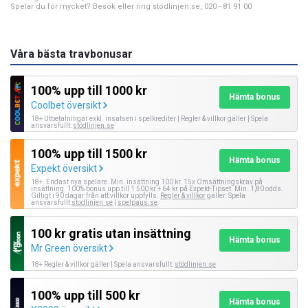
Spelar du för mycket? Besök eller ring stödlinjen.se, 020 - 81 91 00
Våra bästa travbonusar
100% upp till 1000 kr
Hämta bonus
Coolbet översikt
18+ Utbetalningar exkl. insatsen i spelkrediter | Regler & villkor gäller | Spela
ansvarsfullt:
stödlinjen.se
100% upp till 1500 kr
Hämta bonus
Expekt översikt
18+. Endast nya spelare. Min. insättning 100 kr. 15x Omsättningskrav på
insättning. 100% bonus upp till 1 500 kr + 64 kr på Expekt-Tipset. Min. 1,80 odds.
Giltigt i 90 dagar från att villkor uppfylls.
Regler & villkor
gäller. Spela
ansvarsfullt:
stodlinjen.se
|
spelpaus.se
.
100 kr gratis utan insättning
Hämta bonus
Mr Green översikt
18+ Regler & villkor gäller | Spela ansvarsfullt:
stödlinjen.se
100% upp till 500 kr
Hämta bonus