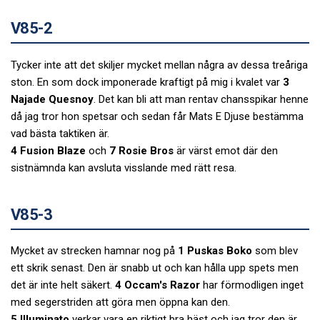
V85-2
Tycker inte att det skiljer mycket mellan några av dessa treåriga
ston. En som dock imponerade kraftigt på mig i kvalet var
3
Najade Quesnoy
. Det kan bli att man rentav chansspikar henne
då jag tror hon spetsar och sedan får Mats E Djuse bestämma
vad bästa taktiken är.
4 Fusion Blaze
och
7 Rosie Bros
är värst emot där den
sistnämnda kan avsluta visslande med rätt resa.
V85-3
Mycket av strecken hamnar nog på
1 Puskas Boko
som blev
ett skrik senast. Den är snabb ut och kan hålla upp spets men
det är inte helt säkert.
4 Occam's Razor
har förmodligen inget
med segerstriden att göra men öppna kan den.
5 Illuminato
verkar vara en riktigt bra häst och jag tror den är