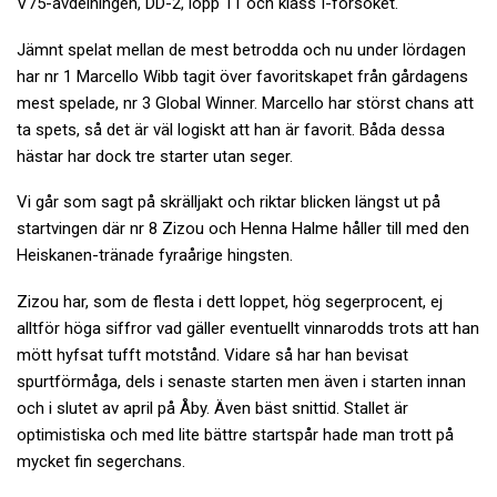
V75-avdelningen, DD-2, lopp 11 och klass I-försöket.
Jämnt spelat mellan de mest betrodda och nu under lördagen
har nr 1 Marcello Wibb tagit över favoritskapet från gårdagens
mest spelade, nr 3 Global Winner. Marcello har störst chans att
ta spets, så det är väl logiskt att han är favorit. Båda dessa
hästar har dock tre starter utan seger.
Vi går som sagt på skrälljakt och riktar blicken längst ut på
startvingen där nr 8 Zizou och Henna Halme håller till med den
Heiskanen-tränade fyraårige hingsten.
Zizou har, som de flesta i dett loppet, hög segerprocent, ej
alltför höga siffror vad gäller eventuellt vinnarodds trots att han
mött hyfsat tufft motstånd. Vidare så har han bevisat
spurtförmåga, dels i senaste starten men även i starten innan
och i slutet av april på Åby. Även bäst snittid. Stallet är
optimistiska och med lite bättre startspår hade man trott på
mycket fin segerchans.