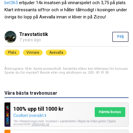
bet365
erbjuder 14x insatsen på vinnarspelet och 3,75 på plats.
Klart intressanta siffror och vi håller tålmodigt i kosingen under
övriga tio lopp på Axevalla innan vi kliver in på Zizou!
Travstatistik
Följ
7 years ago
Plats
Vinnare
Axevalla
Åldersgräns 18 år. Spela ansvarsfullt. Särskilda villkor kan tillämpas för bonusar.
Spelar du för mycket? Besök eller ring stödlinjen.se, 020 - 81 91 00
Våra bästa travbonusar
100% upp till 1000 kr
Hämta bonus
Coolbet översikt
18+ Utbetalningar exkl. insatsen i spelkrediter | Regler & villkor gäller | Spela
ansvarsfullt:
stödlinjen.se