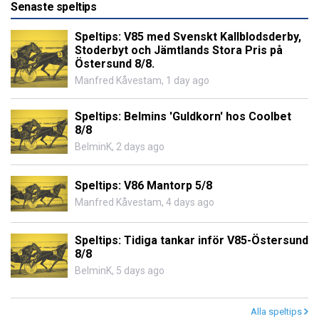
Senaste speltips
Speltips: V85 med Svenskt Kallblodsderby,
Stoderbyt och Jämtlands Stora Pris på
Östersund 8/8.
Manfred Kåvestam
,
1 day ago
Speltips: Belmins 'Guldkorn' hos Coolbet
8/8
BelminK
,
2 days ago
Speltips: V86 Mantorp 5/8
Manfred Kåvestam
,
4 days ago
Speltips: Tidiga tankar inför V85-Östersund
8/8
BelminK
,
5 days ago
Alla speltips