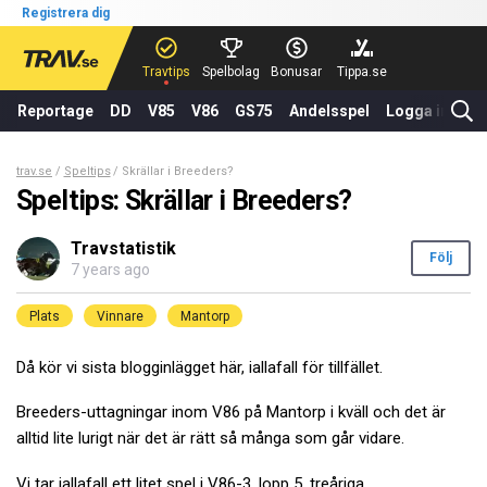
Registrera dig
Travtips
Spelbolag
Bonusar
Tippa.se
Reportage
DD
V85
V86
GS75
Andelsspel
Logga in
trav.se
Speltips
Skrällar i Breeders?
Speltips: Skrällar i Breeders?
Travstatistik
Följ
7 years ago
Plats
Vinnare
Mantorp
Då kör vi sista blogginlägget här, iallafall för tillfället.
Breeders-uttagningar inom V86 på Mantorp i kväll och det är
alltid lite lurigt när det är rätt så många som går vidare.
Vi tar iallafall ett litet spel i V86-3, lopp 5, treåriga