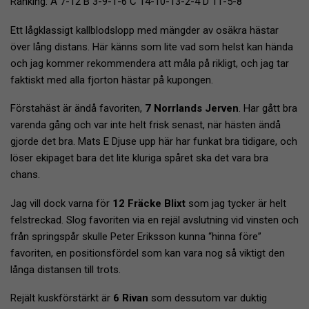
Ranking: A 7-12 B 3-9-1-6 C 14-10-13-2-4 D 11-5-8
Ett lågklassigt kallblodslopp med mängder av osäkra hästar
över lång distans. Här känns som lite vad som helst kan hända
och jag kommer rekommendera att måla på rikligt, och jag tar
faktiskt med alla fjorton hästar på kupongen.
Förstahäst är ändå favoriten,
7 Norrlands Jerven
. Har gått bra
varenda gång och var inte helt frisk senast, när hästen ändå
gjorde det bra. Mats E Djuse upp här har funkat bra tidigare, och
löser ekipaget bara det lite kluriga spåret ska det vara bra
chans.
Jag vill dock varna för
12 Fräcke Blixt
som jag tycker är helt
felstreckad. Slog favoriten via en rejäl avslutning vid vinsten och
från springspår skulle Peter Eriksson kunna “hinna före”
favoriten, en positionsfördel som kan vara nog så viktigt den
långa distansen till trots.
Rejält kuskförstärkt är
6 Rivan
som dessutom var duktig