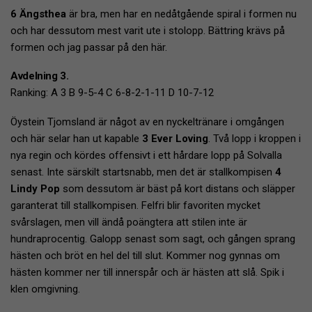
6 Ängsthea
är bra, men har en nedåtgående spiral i formen nu
och har dessutom mest varit ute i stolopp. Bättring krävs på
formen och jag passar på den här.
Avdelning 3.
Ranking: A 3 B 9-5-4 C 6-8-2-1-11 D 10-7-12
Öystein Tjomsland är något av en nyckeltränare i omgången
och här selar han ut kapable
3 Ever Loving
. Två lopp i kroppen i
nya regin och kördes offensivt i ett hårdare lopp på Solvalla
senast. Inte särskilt startsnabb, men det är stallkompisen
4
Lindy Pop
som dessutom är bäst på kort distans och släpper
garanterat till stallkompisen. Felfri blir favoriten mycket
svårslagen, men vill ändå poängtera att stilen inte är
hundraprocentig. Galopp senast som sagt, och gången sprang
hästen och bröt en hel del till slut. Kommer nog gynnas om
hästen kommer ner till innerspår och är hästen att slå. Spik i
klen omgivning.