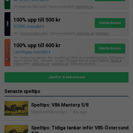
18+ Regler & villkor gäller | Spela ansvarsfullt:
stödlinjen.se
100% upp till 500 kr
Hämta bonus
X3000 översikt
18+ |
Regler & villkor
gäller. Spela ansvarsfullt:
stodlinjen.se
|
Spelpaus
100% upp till 600 kr
Hämta bonus
LeoVegas översikt
18+. Endast nya spelare. Min. insättning 100 kr. 6x Omsättningskrav. 100% bonus
upp till 600 kr. Min. 1,80 odds. Giltigt i 60 dagar från att villkor uppfylls.
Regler &
villkor
gäller.
stodlinjen.se
-
spelpaus.se
. Spela ansvarsfullt.
Jämför travbonusar
Senaste speltips
Speltips: V86 Mantorp 5/8
Manfred Kåvestam
,
1 day ago
Speltips: Tidiga tankar inför V85-Östersund