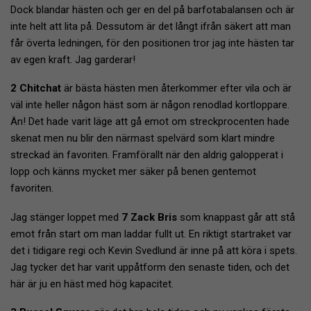
Dock blandar hästen och ger en del på barfotabalansen och är
inte helt att lita på. Dessutom är det långt ifrån säkert att man
får överta ledningen, för den positionen tror jag inte hästen tar
av egen kraft. Jag garderar!
2 Chitchat
är bästa hästen men återkommer efter vila och är
väl inte heller någon häst som är någon renodlad kortloppare.
Än! Det hade varit läge att gå emot om streckprocenten hade
skenat men nu blir den närmast spelvärd som klart mindre
streckad än favoriten. Framförallt när den aldrig galopperat i
lopp och känns mycket mer säker på benen gentemot
favoriten.
Jag stänger loppet med
7 Zack Bris
som knappast går att stå
emot från start om man laddar fullt ut. En riktigt startraket var
det i tidigare regi och Kevin Svedlund är inne på att köra i spets.
Jag tycker det har varit uppåtform den senaste tiden, och det
här är ju en häst med hög kapacitet.