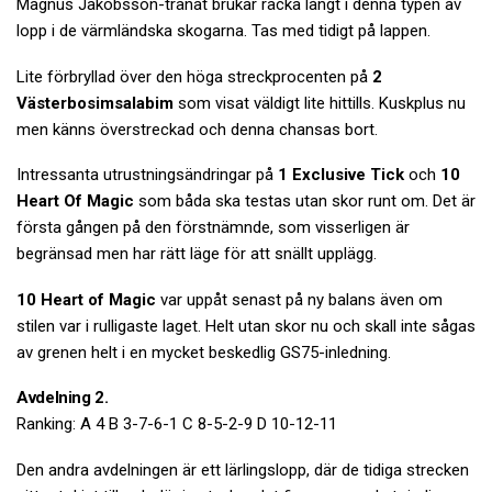
Magnus Jakobsson-tränat brukar räcka långt i denna typen av
lopp i de värmländska skogarna. Tas med tidigt på lappen.
Lite förbryllad över den höga streckprocenten på
2
Västerbosimsalabim
som visat väldigt lite hittills. Kuskplus nu
men känns överstreckad och denna chansas bort.
Intressanta utrustningsändringar på
1 Exclusive Tick
och
10
Heart Of Magic
som båda ska testas utan skor runt om. Det är
första gången på den förstnämnde, som visserligen är
begränsad men har rätt läge för att snällt upplägg.
10 Heart of Magic
var uppåt senast på ny balans även om
stilen var i rulligaste laget. Helt utan skor nu och skall inte sågas
av grenen helt i en mycket beskedlig GS75-inledning.
Avdelning 2.
Ranking: A 4 B 3-7-6-1 C 8-5-2-9 D 10-12-11
Den andra avdelningen är ett lärlingslopp, där de tidiga strecken