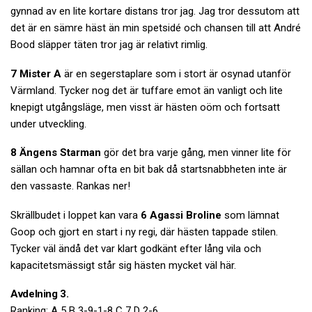
gynnad av en lite kortare distans tror jag. Jag tror dessutom att
det är en sämre häst än min spetsidé och chansen till att André
Bood släpper täten tror jag är relativt rimlig.
7 Mister A
är en segerstaplare som i stort är osynad utanför
Värmland. Tycker nog det är tuffare emot än vanligt och lite
knepigt utgångsläge, men visst är hästen oöm och fortsatt
under utveckling.
8 Ängens Starman
gör det bra varje gång, men vinner lite för
sällan och hamnar ofta en bit bak då startsnabbheten inte är
den vassaste. Rankas ner!
Skrällbudet i loppet kan vara
6 Agassi Broline
som lämnat
Goop och gjort en start i ny regi, där hästen tappade stilen.
Tycker väl ändå det var klart godkänt efter lång vila och
kapacitetsmässigt står sig hästen mycket väl här.
Avdelning 3.
Ranking: A 5 B 3-9-1-8 C 7 D 2-6