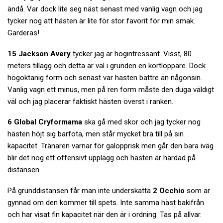
ändå. Var dock lite seg näst senast med vanlig vagn och jag
tycker nog att hästen är lite för stor favorit för min smak.
Garderas!
15 Jackson Avery
tycker jag är högintressant. Visst, 80
meters tillägg och detta är väl i grunden en kortloppare. Dock
högoktanig form och senast var hästen bättre än någonsin.
Vanlig vagn ett minus, men på ren form måste den duga väldigt
väl och jag placerar faktiskt hästen överst i ranken.
6 Global Cryformama
ska gå med skor och jag tycker nog
hästen höjt sig barfota, men står mycket bra till på sin
kapacitet. Tränaren varnar för galopprisk men går den bara iväg
blir det nog ett offensivt upplägg och hästen är härdad på
distansen.
På grunddistansen får man inte underskatta
2 Occhio
som är
gynnad om den kommer till spets. Inte samma häst bakifrån
och har visat fin kapacitet när den är i ordning. Tas på allvar.