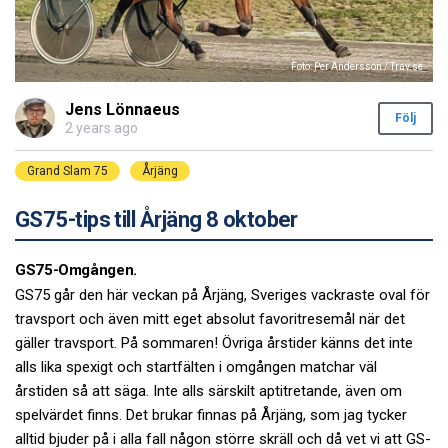
Foto: Per Andersson / Trav.se
Jens Lönnaeus
Följ
2 years ago
Grand Slam 75
Årjäng
GS75-tips till Årjäng 8 oktober
GS75-Omgången.
GS75 går den här veckan på Årjäng, Sveriges vackraste oval för
travsport och även mitt eget absolut favoritresemål när det
gäller travsport. På sommaren! Övriga årstider känns det inte
alls lika spexigt och startfälten i omgången matchar väl
årstiden så att säga. Inte alls särskilt aptitretande, även om
spelvärdet finns. Det brukar finnas på Årjäng, som jag tycker
alltid bjuder på i alla fall någon större skräll och då vet vi att GS-