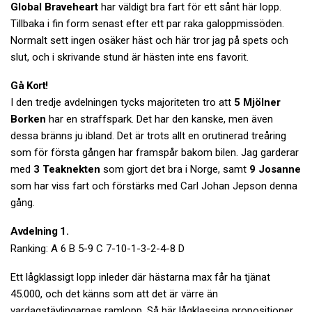
Global Braveheart
har väldigt bra fart för ett sånt här lopp.
Tillbaka i fin form senast efter ett par raka galoppmissöden.
Normalt sett ingen osäker häst och här tror jag på spets och
slut, och i skrivande stund är hästen inte ens favorit.
Gå Kort!
I den tredje avdelningen tycks majoriteten tro att
5 Mjölner
Borken
har en straffspark. Det har den kanske, men även
dessa bränns ju ibland. Det är trots allt en orutinerad treåring
som för första gången har framspår bakom bilen. Jag garderar
med
3 Teaknekten
som gjort det bra i Norge, samt
9 Josanne
som har viss fart och förstärks med Carl Johan Jepson denna
gång.
Avdelning 1.
Ranking: A 6 B 5-9 C 7-10-1-3-2-4-8 D
Ett lågklassigt lopp inleder där hästarna max får ha tjänat
45.000, och det känns som att det är värre än
vardagstävlingarnas ramlopp. Så här lågklassiga propositioner