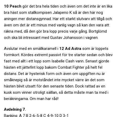
10 Peach
gör det bra hela tiden och även om det inte är en lika
bra häst som stallkompisen Jalapeno K så är den här nog
aningen mer distansgynnad. Har ett starkt slutvarv att tillgå och
även om det är ett minus med vanlig vagn så kan den vara att
räkna med, då den gör bra lopp precis varje gång. Bortglömd
och ska bli intressant med Gustav Johansson i vagnen.
Avslutar med en smällkaramell i
12 Ad Astra
som är loppets
formkort. Kördes extremt passivt för tre starter sedan och blev
fast med allt i ett lopp som Isabelle Cash vann. Senast gjorde
hästen ett jättefint lopp bakom Combat Fighter på helt fel
distans. Det är hysterisk form och även om uppgiften nu är
småknepig så är motståndet inte mycket värre än det som
hästen blivit utsatt för den senaste tiden. Dock rattad av en
kusk som vinner otroligt sälllan, så detta måste man ta med i
beräkningarna. Om man har råd!
Avdelning 7.
Ranking: A 7 B 2-6-5-8 C 4-9-10 D 3-1