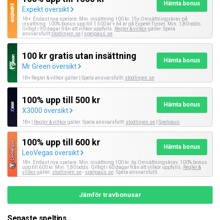
Hämta bonus
Expekt översikt
18+. Endast nya spelare. Min. insättning 100 kr. 15x Omsättningskrav på
insättning. 100% bonus upp till 1 500 kr + 64 kr på Expekt-Tipset. Min. 1,80 odds.
Giltigt i 90 dagar från att villkor uppfylls.
Regler & villkor
gäller. Spela
ansvarsfullt:
stodlinjen.se
|
spelpaus.se
.
100 kr gratis utan insättning
Hämta bonus
Mr Green översikt
18+ Regler & villkor gäller | Spela ansvarsfullt:
stödlinjen.se
100% upp till 500 kr
Hämta bonus
X3000 översikt
18+ |
Regler & villkor
gäller. Spela ansvarsfullt:
stodlinjen.se
|
Spelpaus
100% upp till 600 kr
Hämta bonus
LeoVegas översikt
18+. Endast nya spelare. Min. insättning 100 kr. 6x Omsättningskrav. 100% bonus
upp till 600 kr. Min. 1,80 odds. Giltigt i 60 dagar från att villkor uppfylls.
Regler &
villkor
gäller.
stodlinjen.se
-
spelpaus.se
. Spela ansvarsfullt.
Jämför travbonusar
Senaste speltips