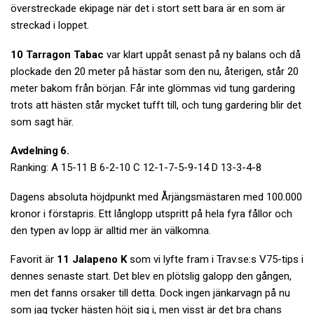
överstreckade ekipage när det i stort sett bara är en som är
streckad i loppet.
10 Tarragon Tabac
var klart uppåt senast på ny balans och då
plockade den 20 meter på hästar som den nu, återigen, står 20
meter bakom från början. Får inte glömmas vid tung gardering
trots att hästen står mycket tufft till, och tung gardering blir det
som sagt här.
Avdelning 6.
Ranking: A 15-11 B 6-2-10 C 12-1-7-5-9-14 D 13-3-4-8
Dagens absoluta höjdpunkt med Årjängsmästaren med 100.000
kronor i förstapris. Ett långlopp utspritt på hela fyra fållor och
den typen av lopp är alltid mer än välkomna.
Favorit är
11 Jalapeno K
som vi lyfte fram i Trav.se:s V75-tips i
dennes senaste start. Det blev en plötslig galopp den gången,
men det fanns orsaker till detta. Dock ingen jänkarvagn på nu
som jag tycker hästen höjt sig i, men visst är det bra chans