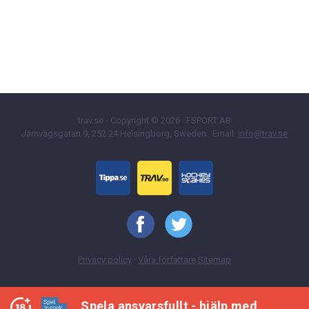
trav.se - Copyright © 2026 · FSPORT AB
Järnvägsgatan 9, 252 24 Helsingborg, Sweden · Email:
info@trav.se
Privacy policy
·
Våra författare
Sitemap
Spela ansvarsfullt - hjälp med