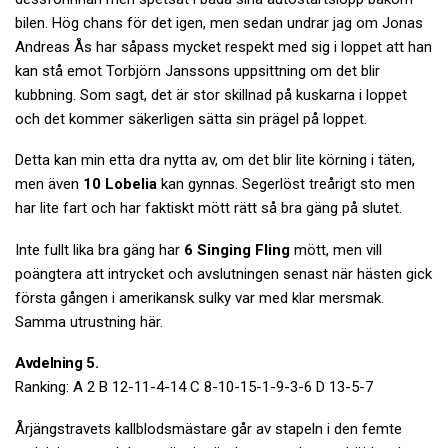
bilen. Hög chans för det igen, men sedan undrar jag om Jonas
Andreas Ås har såpass mycket respekt med sig i loppet att han
kan stå emot Torbjörn Janssons uppsittning om det blir
kubbning. Som sagt, det är stor skillnad på kuskarna i loppet
och det kommer säkerligen sätta sin prägel på loppet.
Detta kan min etta dra nytta av, om det blir lite körning i täten,
men även
10 Lobelia
kan gynnas. Segerlöst treårigt sto men
har lite fart och har faktiskt mött rätt så bra gäng på slutet.
Inte fullt lika bra gäng har
6 Singing Fling
mött, men vill
poängtera att intrycket och avslutningen senast när hästen gick
första gången i amerikansk sulky var med klar mersmak.
Samma utrustning här.
Avdelning 5.
Ranking: A 2 B 12-11-4-14 C 8-10-15-1-9-3-6 D 13-5-7
Årjängstravets kallblodsmästare går av stapeln i den femte