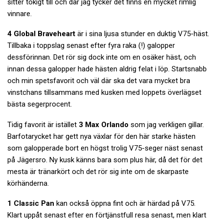
sitter tokigt till och där jag tycker det finns en mycket rimlig
vinnare.
4 Global Braveheart
är i sina ljusa stunder en duktig V75-häst.
Tillbaka i toppslag senast efter fyra raka (!) galopper
dessförinnan. Det rör sig dock inte om en osäker häst, och
innan dessa galopper hade hästen aldrig felat i löp. Startsnabb
och min spetsfavorit och väl där ska det vara mycket bra
vinstchans tillsammans med kusken med loppets överlägset
bästa segerprocent.
Tidig favorit är istället
3 Max Orlando
som jag verkligen gillar.
Barfotarycket har gett nya växlar för den här starke hästen
som galopperade bort en högst trolig V75-seger näst senast
på Jägersro. Ny kusk känns bara som plus här, då det för det
mesta är tränarkört och det rör sig inte om de skarpaste
körhänderna.
1 Classic Pan
kan också öppna fint och är härdad på V75.
Klart uppåt senast efter en förtjänstfull resa senast, men klart