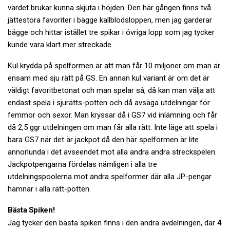
värdet brukar kunna skjuta i höjden. Den här gången finns två
jättestora favoriter i bägge kallblodsloppen, men jag garderar
bägge och hittar istället tre spikar i övriga lopp som jag tycker
kunde vara klart mer streckade.
Kul krydda på spelformen är att man får 10 miljoner om man är
ensam med sju rätt på GS. En annan kul variant är om det är
väldigt favoritbetonat och man spelar så, då kan man välja att
endast spela i sjurätts-potten och då avsäga utdelningar för
femmor och sexor. Man kryssar då i GS7 vid inlämning och får
då 2,5 ggr utdelningen om man får alla rätt. Inte läge att spela i
bara GS7 när det är jackpot då den här spelformen är lite
annorlunda i det avseendet mot alla andra andra streckspelen.
Jackpotpengarna fördelas nämligen i alla tre
utdelningspoolerna mot andra spelformer där alla JP-pengar
hamnar i alla rätt-potten.
Bästa Spiken!
Jag tycker den bästa spiken finns i den andra avdelningen, där
4