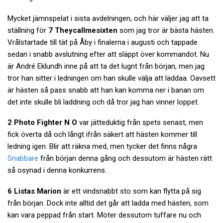
Mycket jämnspelat i sista avdelningen, och här väljer jag att ta
ställning för
7 Theycallmesixten
som jag tror är bästa hästen.
Vrålstartade till tät på Åby i finalerna i augusti och tappade
sedan i snabb avslutning efter att släppt över kommandot. Nu
är André Eklundh inne på att ta det lugnt från början, men jag
tror han sitter i ledningen om han skulle välja att laddaa. Oavsett
är hästen så pass snabb att han kan komma ner i banan om
det inte skulle bli laddning och då tror jag han vinner loppet.
2 Photo Fighter N O
var jätteduktig från spets senast, men
fick överta då och långt ifrån säkert att hästen kommer till
ledning igen. Blir att räkna med, men tycker det finns några
Snabbare
från början denna gång och dessutom är hästen rätt
så osynad i denna konkurrens.
6 Listas Marion
är ett vindsnabbt sto som kan flytta på sig
från början. Dock inte alltid det går att ladda med hästen, som
kan vara peppad från start. Möter dessutom tuffare nu och