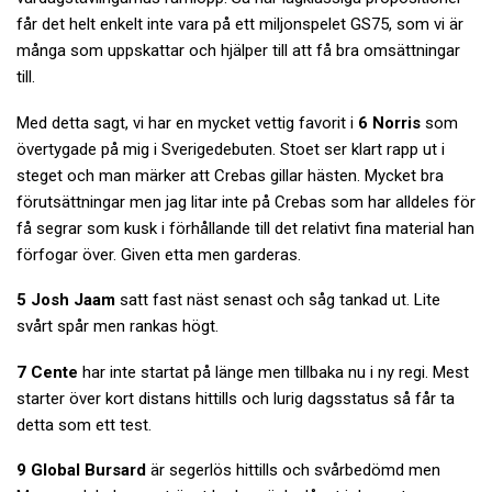
får det helt enkelt inte vara på ett miljonspelet GS75, som vi är
många som uppskattar och hjälper till att få bra omsättningar
till.
Med detta sagt, vi har en mycket vettig favorit i
6 Norris
som
övertygade på mig i Sverigedebuten. Stoet ser klart rapp ut i
steget och man märker att Crebas gillar hästen. Mycket bra
förutsättningar men jag litar inte på Crebas som har alldeles för
få segrar som kusk i förhållande till det relativt fina material han
förfogar över. Given etta men garderas.
5 Josh Jaam
satt fast näst senast och såg tankad ut. Lite
svårt spår men rankas högt.
7 Cente
har inte startat på länge men tillbaka nu i ny regi. Mest
starter över kort distans hittills och lurig dagsstatus så får ta
detta som ett test.
9 Global Bursard
är segerlös hittills och svårbedömd men