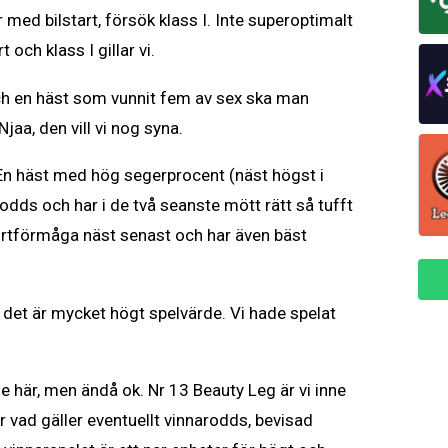
med bilstart, försök klass I. Inte superoptimalt
och klass I gillar vi.
ch en häst som vunnit fem av sex ska man
jaa, den vill vi nog syna.
n häst med hög segerprocent (näst högst i
arodds och har i de två seanste mött rätt så tufft
urtförmåga näst senast och har även bäst
vi det är mycket högt spelvärde. Vi hade spelat
rde här, men ändå ok. Nr 13 Beauty Leg är vi inne
or vad gäller eventuellt vinnarodds, bevisad