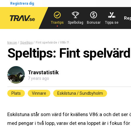
Registrera dig
Re
Travtips
Spelbolag
Bonusar
Tippa.se
trav.se
Speltips
Fint spelvärde i V86-7!
Speltips: Fint spelvärd
Travstatistik
7 years ago
Plats
Vinnare
Eskilstuna / Sundbyholm
Eskilstuna står som värd för kvällens V86:a och det ser 
med pengar i två lopp, varav det ena loppet är i fokus fö