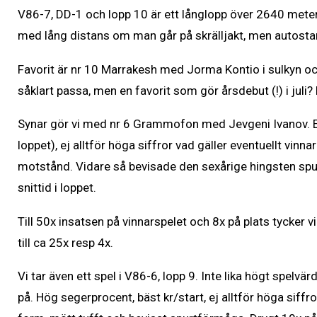
V86-7, DD-1 och lopp 10 är ett långlopp över 2640 meter 
med lång distans om man går på skrälljakt, men autostart 
Favorit är nr 10 Marrakesh med Jorma Kontio i sulkyn o
såklart passa, men en favorit som gör årsdebut (!) i juli? N
Synar gör vi med nr 6 Grammofon med Jevgeni Ivanov. E
loppet), ej alltför höga siffror vad gäller eventuellt vinn
motstånd. Vidare så bevisade den sexårige hingsten sp
snittid i loppet.
Till 50x insatsen på vinnarspelet och 8x på plats tycker 
till ca 25x resp 4x.
Vi tar även ett spel i V86-6, lopp 9. Inte lika högt spelvä
på. Hög segerprocent, bäst kr/start, ej alltför höga siffr