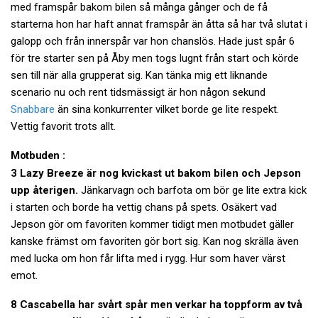
med framspår bakom bilen så många gånger och de få
starterna hon har haft annat framspår än åtta så har två slutat i
galopp och från innerspår var hon chanslös. Hade just spår 6
för tre starter sen på Åby men togs lugnt från start och körde
sen till när alla grupperat sig. Kan tänka mig ett liknande
scenario nu och rent tidsmässigt är hon någon sekund
Snabbare
än sina konkurrenter vilket borde ge lite respekt.
Vettig favorit trots allt.
Motbuden :
3 Lazy Breeze är nog kvickast ut bakom bilen och Jepson
upp återigen.
Jänkarvagn och barfota om bör ge lite extra kick
i starten och borde ha vettig chans på spets. Osäkert vad
Jepson gör om favoriten kommer tidigt men motbudet gäller
kanske främst om favoriten gör bort sig. Kan nog skrälla även
med lucka om hon får lifta med i rygg. Hur som haver värst
emot.
8 Cascabella har svårt spår men verkar ha toppform av två