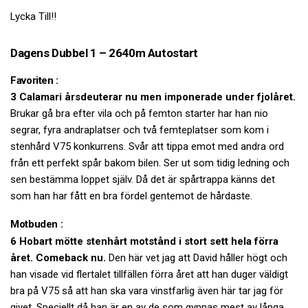
Lycka Till!!
Dagens Dubbel 1 – 2640m Autostart
Favoriten :
3 Calamari årsdeuterar nu men imponerade under fjolåret.
Brukar gå bra efter vila och på femton starter har han nio
segrar, fyra andraplatser och två femteplatser som kom i
stenhård V75 konkurrens. Svår att tippa emot med andra ord
från ett perfekt spår bakom bilen. Ser ut som tidig ledning och
sen bestämma loppet själv. Då det är spårtrappa känns det
som han har fått en bra fördel gentemot de hårdaste.
Motbuden :
6 Hobart mötte stenhårt motstånd i stort sett hela förra
året. Comeback nu.
Den här vet jag att David håller högt och
han visade vid flertalet tillfällen förra året att han duger väldigt
bra på V75 så att han ska vara vinstfarlig även här tar jag för
givet. Speciellt då han är en av de som gynnas mest av långa