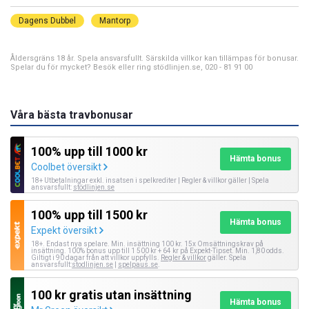
Dagens Dubbel
Mantorp
Åldersgräns 18 år. Spela ansvarsfullt. Särskilda villkor kan tillämpas för bonusar.
Spelar du för mycket? Besök eller ring stödlinjen.se, 020 - 81 91 00
Våra bästa travbonusar
100% upp till 1000 kr
Hämta bonus
Coolbet översikt
18+ Utbetalningar exkl. insatsen i spelkrediter | Regler & villkor gäller | Spela
ansvarsfullt:
stödlinjen.se
100% upp till 1500 kr
Hämta bonus
Expekt översikt
18+. Endast nya spelare. Min. insättning 100 kr. 15x Omsättningskrav på
insättning. 100% bonus upp till 1 500 kr + 64 kr på Expekt-Tipset. Min. 1,80 odds.
Giltigt i 90 dagar från att villkor uppfylls.
Regler & villkor
gäller. Spela
ansvarsfullt:
stodlinjen.se
|
spelpaus.se
.
100 kr gratis utan insättning
Hämta bonus