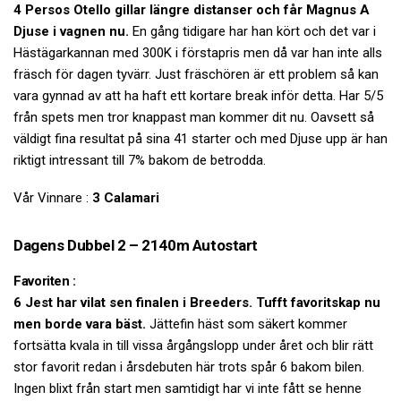
4 Persos Otello gillar längre distanser och får Magnus A
Djuse i vagnen nu.
En gång tidigare har han kört och det var i
Hästägarkannan med 300K i förstapris men då var han inte alls
fräsch för dagen tyvärr. Just fräschören är ett problem så kan
vara gynnad av att ha haft ett kortare break inför detta. Har 5/5
från spets men tror knappast man kommer dit nu. Oavsett så
väldigt fina resultat på sina 41 starter och med Djuse upp är han
riktigt intressant till 7% bakom de betrodda.
Vår Vinnare :
3 Calamari
Dagens Dubbel 2 – 2140m Autostart
Favoriten :
6 Jest har vilat sen finalen i Breeders. Tufft favoritskap nu
men borde vara bäst.
Jättefin häst som säkert kommer
fortsätta kvala in till vissa årgångslopp under året och blir rätt
stor favorit redan i årsdebuten här trots spår 6 bakom bilen.
Ingen blixt från start men samtidigt har vi inte fått se henne