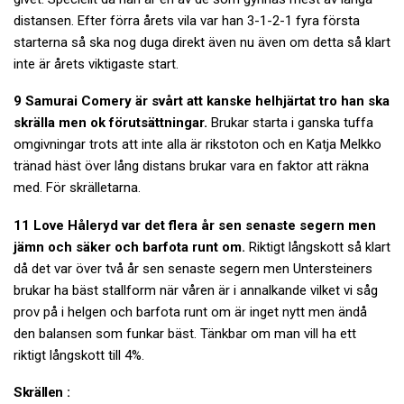
distansen. Efter förra årets vila var han 3-1-2-1 fyra första
starterna så ska nog duga direkt även nu även om detta så klart
inte är årets viktigaste start.
9 Samurai Comery är svårt att kanske helhjärtat tro han ska
skrälla men ok förutsättningar.
Brukar starta i ganska tuffa
omgivningar trots att inte alla är rikstoton och en Katja Melkko
tränad häst över lång distans brukar vara en faktor att räkna
med. För skrälletarna.
11 Love Håleryd var det flera år sen senaste segern men
jämn och säker och barfota runt om.
Riktigt långskott så klart
då det var över två år sen senaste segern men Untersteiners
brukar ha bäst stallform när våren är i annalkande vilket vi såg
prov på i helgen och barfota runt om är inget nytt men ändå
den balansen som funkar bäst. Tänkbar om man vill ha ett
riktigt långskott till 4%.
Skrällen :