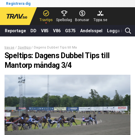
Registrera dig
Travtips
Spelbolag
Bonusar
Tippa.se
Reportage
DD
V85
V86
GS75
Andelsspel
Logga in
trav.se
Speltips
Dagens Dubbel Tips till Mantorp måndag 3/4
Speltips: Dagens Dubbel Tips till
Mantorp måndag 3/4