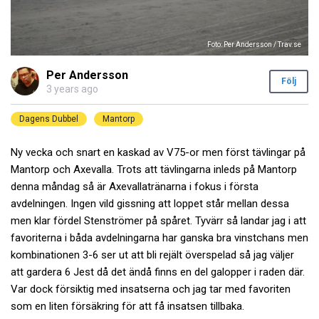
Foto: Per Andersson / Trav.se
Per Andersson
Följ
3 years ago
Dagens Dubbel
Mantorp
Ny vecka och snart en kaskad av V75-or men först tävlingar på
Mantorp och Axevalla. Trots att tävlingarna inleds på Mantorp
denna måndag så är Axevallatränarna i fokus i första
avdelningen. Ingen vild gissning att loppet står mellan dessa
men klar fördel Stenströmer på spåret. Tyvärr så landar jag i att
favoriterna i båda avdelningarna har ganska bra vinstchans men
kombinationen 3-6 ser ut att bli rejält överspelad så jag väljer
att gardera 6 Jest då det ändå finns en del galopper i raden där.
Var dock försiktig med insatserna och jag tar med favoriten
som en liten försäkring för att få insatsen tillbaka.