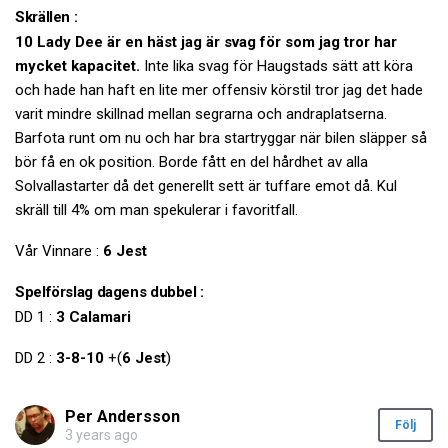
Skrällen :
10 Lady Dee är en häst jag är svag för som jag tror har
mycket kapacitet.
Inte lika svag för Haugstads sätt att köra
och hade han haft en lite mer offensiv körstil tror jag det hade
varit mindre skillnad mellan segrarna och andraplatserna.
Barfota runt om nu och har bra startryggar när bilen släpper så
bör få en ok position. Borde fått en del hårdhet av alla
Solvallastarter då det generellt sett är tuffare emot då. Kul
skräll till 4% om man spekulerar i favoritfall.
Vår Vinnare :
6 Jest
Spelförslag dagens dubbel :
DD 1 :
3 Calamari
DD 2 :
3-8-10
+(
6 Jest
)
Per Andersson
Följ
3 years ago