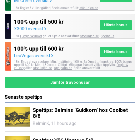
Mr Green översikt
18+ Regler & villkor gäller | Spela ansvarsfullt:
stödlinjen.se
100% upp till 500 kr
Hämta bonus
X3000 översikt
18+ |
Regler & villkor
gäller. Spela ansvarsfullt:
stodlinjen.se
|
Spelpaus
100% upp till 600 kr
Hämta bonus
LeoVegas översikt
18+. Endast nya spelare. Min. insättning 100 kr. 6x Omsättningskrav. 100% bonus
upp till 600 kr. Min. 1,80 odds. Giltigt i 60 dagar från att villkor uppfylls.
Regler &
villkor
gäller.
stodlinjen.se
-
spelpaus.se
. Spela ansvarsfullt.
Jämför travbonusar
Senaste speltips
Speltips: Belmins 'Guldkorn' hos Coolbet
8/8
BelminK
,
11 hours ago