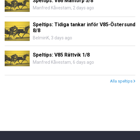
Speltips: V86 Mantorp 5/8
Manfred Kåvestam
,
2 days ago
Speltips: Tidiga tankar inför V85-Östersund
8/8
BelminK
,
3 days ago
Speltips: V85 Rättvik 1/8
Manfred Kåvestam
,
6 days ago
Alla speltips