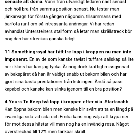
senaste att döma.
Vann från utvändigt ledaren näst senast
och höll bra från samma position senast. Nu testar man
jänkarvagn för första gången någonsin, tillsammans med
barfota runt om så intressanta ändringar. Vi har redan
avhandlat Untersteiners stallform så letar man skrällstreck bör
nog den här streckas ganska tidigt.
11 Somethingroyal har fått tre lopp i kroppen nu men inte
imponerat.
En av de som kanske tävlat i tuffare sällskap så lite
ner i klass här kan jag tycka. Är nog dock kraftigt missgynnad
av bakspåret då han är väldigt snabb ut bakom bilen och har
gjort sina bästa prestationer från ledningen. Ändå så pass
kapabel och kanske kan slinka igenom till en bra position?
4 Yours To Keep två lopp i kroppen efter vila. Startsnabb.
Kan öppna bakom bilen men kanske blir svårt att ta en längd på
invändiga sida vid sida och Emilia kans nog välja att krypa ner
för mot dessa hästar vill man nog ha en invändig resa. Något
överstreckad till 12% men tänkbar skräll.