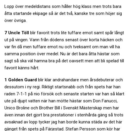
Lopp över medeldistans som håller hög klass men trots bara
åtta startande ekipage så är det två, kanske tre som höjer sig
över övriga.
7 Uncle Töll
blir favorit trots lite tuffare emot samt spår långt
ut på vingen. Vann från dödens senast över korta häcken och
var fin då men tuffare emot nu och tveksamt om man vill ha
samma position över medel. Nu är det bara åtta hästar som
sagt så ska väl hamna bra på det oavsett men att bli spelad till
favorit känns hårt.
1 Golden Guard
blir klar andrahandare men årsdebuterar och
dessutom i ny regi. Riktigt startsnabb och från spets har han
raden 7-1-1 på nio försök och senaste starten var han så klart
ute på djupt vatten när han mötte hästar som Don Fanucci,
Unico Broline och Brother Bill i Svenskt Mästerskap men har
även innan det gjort bra prestationer i stenhårda gäng så trots
avsaknad av lopp tycker jag han borde kunna städa av det här
gänget från spets på Färjestad. Stefan Persson som kör har