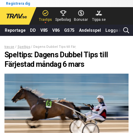
Registrera dig
Travtips
Spelbolag
Bonusar
Tippa.se
Reportage
DD
V85
V86
GS75
Andelsspel
Logga in
trav.se
Speltips
Dagens Dubbel Tips till Färjestad måndag 6 mars
Speltips: Dagens Dubbel Tips till
Färjestad måndag 6 mars