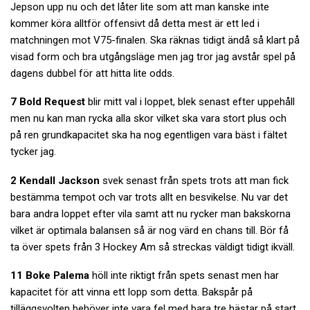
Jepson upp nu och det låter lite som att man kanske inte
kommer köra alltför offensivt då detta mest är ett led i
matchningen mot V75-finalen. Ska räknas tidigt ändå så klart på
visad form och bra utgångsläge men jag tror jag avstår spel på
dagens dubbel för att hitta lite odds.
7 Bold Request
blir mitt val i loppet, blek senast efter uppehåll
men nu kan man rycka alla skor vilket ska vara stort plus och
på ren grundkapacitet ska ha nog egentligen vara bäst i fältet
tycker jag.
2 Kendall Jackson
svek senast från spets trots att man fick
bestämma tempot och var trots allt en besvikelse. Nu var det
bara andra loppet efter vila samt att nu rycker man bakskorna
vilket är optimala balansen så är nog värd en chans till. Bör få
ta över spets från 3 Hockey Am så streckas väldigt tidigt ikväll.
11 Boke Palema
höll inte riktigt från spets senast men har
kapacitet för att vinna ett lopp som detta. Bakspår på
tilläggsvolten behöver inte vara fel med bara tre hästar på start.