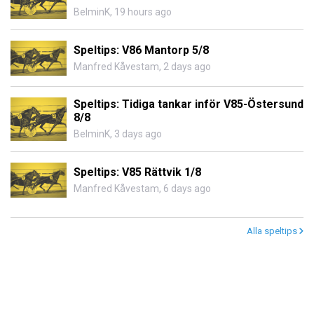
BelminK
,
19 hours ago
Speltips: V86 Mantorp 5/8
Manfred Kåvestam
,
2 days ago
Speltips: Tidiga tankar inför V85-Östersund
8/8
BelminK
,
3 days ago
Speltips: V85 Rättvik 1/8
Manfred Kåvestam
,
6 days ago
Alla speltips