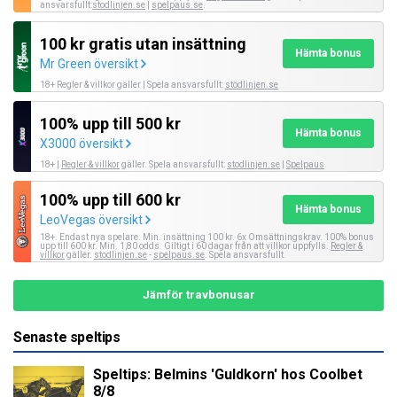
ansvarsfullt:
stodlinjen.se
|
spelpaus.se
.
100 kr gratis utan insättning
Hämta bonus
Mr Green översikt
18+ Regler & villkor gäller | Spela ansvarsfullt:
stödlinjen.se
100% upp till 500 kr
Hämta bonus
X3000 översikt
18+ |
Regler & villkor
gäller. Spela ansvarsfullt:
stodlinjen.se
|
Spelpaus
100% upp till 600 kr
Hämta bonus
LeoVegas översikt
18+. Endast nya spelare. Min. insättning 100 kr. 6x Omsättningskrav. 100% bonus
upp till 600 kr. Min. 1,80 odds. Giltigt i 60 dagar från att villkor uppfylls.
Regler &
villkor
gäller.
stodlinjen.se
-
spelpaus.se
. Spela ansvarsfullt.
Jämför travbonusar
Senaste speltips
Speltips: Belmins 'Guldkorn' hos Coolbet
8/8