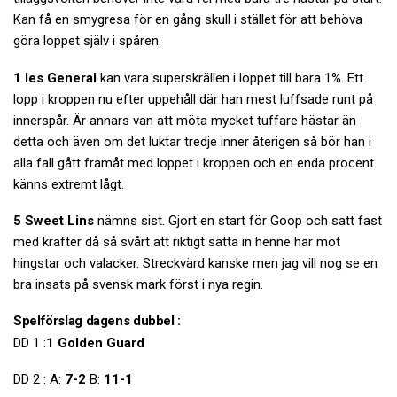
Kan få en smygresa för en gång skull i stället för att behöva
göra loppet själv i spåren.
1 Ies General
kan vara superskrällen i loppet till bara 1%. Ett
lopp i kroppen nu efter uppehåll där han mest luffsade runt på
innerspår. Är annars van att möta mycket tuffare hästar än
detta och även om det luktar tredje inner återigen så bör han i
alla fall gått framåt med loppet i kroppen och en enda procent
känns extremt lågt.
5 Sweet Lins
nämns sist. Gjort en start för Goop och satt fast
med krafter då så svårt att riktigt sätta in henne här mot
hingstar och valacker. Streckvärd kanske men jag vill nog se en
bra insats på svensk mark först i nya regin.
Spelförslag dagens dubbel :
DD 1 :
1 Golden Guard
DD 2 : A:
7-2
B:
11-1