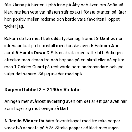
fått känna på hästen i jobb inne på Åby och även om Sofia så
klart inte kan veta var hästen står exakt i första starten så låter
hon positiv mellan raderna och borde vara favoriten i loppet
tycker jag.
Bakom de två mest betrodda tycker jag främst
8 Oxidizer
är
intressantast på formstall men kanske även
5 Falcom Am
samt
6 Hands Down D.E.
kan skrälla med rätt klaff. Antingen
streckar man dessa tre och hoppas på en skräll eller så spikar
man 1 Golden Guard på rent värde som andrahandare och jag
väljer det senare. Så jag inleder med spik.
Dagens Dubbel 2 – 2140m Voltstart
Aningen mer svårlöst avdelning även om det är ett par även här
som höjer sig mot övriga så klart.
6 Benita Winner
får bära favoritskapet med tre raka segrar
varav två senaste på V75. Starka papper så klart men ingen