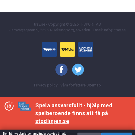
trav.se - Copyright © 2026 · FSPORT AB
Järnvägsgatan 9, 252 24 Helsingborg, Sweden · Email:
info@trav.se
Privacy policy
·
Våra författare
Sitemap
Spela ansvarsfullt - hjälp med
spelberoende finns att få på
stodlinjen.se
Den här webbplatsen använder cookies till att