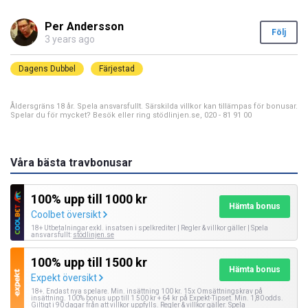
Per Andersson
Följ
3 years ago
Dagens Dubbel
Färjestad
Åldersgräns 18 år. Spela ansvarsfullt. Särskilda villkor kan tillämpas för bonusar.
Spelar du för mycket? Besök eller ring stödlinjen.se, 020 - 81 91 00
Våra bästa travbonusar
100% upp till 1000 kr
Hämta bonus
Coolbet översikt
18+ Utbetalningar exkl. insatsen i spelkrediter | Regler & villkor gäller | Spela
ansvarsfullt:
stödlinjen.se
100% upp till 1500 kr
Hämta bonus
Expekt översikt
18+. Endast nya spelare. Min. insättning 100 kr. 15x Omsättningskrav på
insättning. 100% bonus upp till 1 500 kr + 64 kr på Expekt-Tipset. Min. 1,80 odds.
Giltigt i 90 dagar från att villkor uppfylls.
Regler & villkor
gäller. Spela