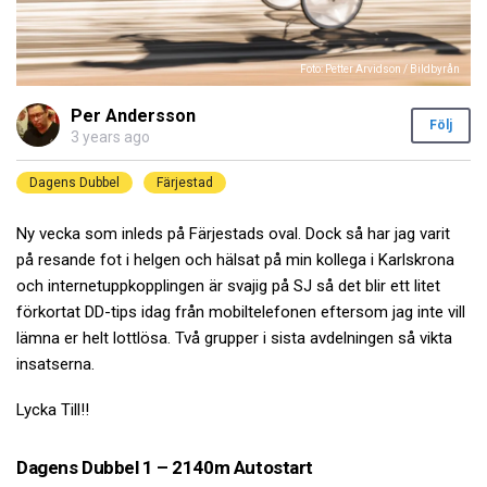
Foto: Petter Arvidson / Bildbyrån
Per Andersson
Följ
3 years ago
Dagens Dubbel
Färjestad
Ny vecka som inleds på Färjestads oval. Dock så har jag varit
på resande fot i helgen och hälsat på min kollega i Karlskrona
och internetuppkopplingen är svajig på SJ så det blir ett litet
förkortat DD-tips idag från mobiltelefonen eftersom jag inte vill
lämna er helt lottlösa. Två grupper i sista avdelningen så vikta
insatserna.
Lycka Till!!
Dagens Dubbel 1 – 2140m Autostart