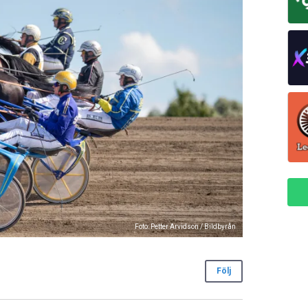
Foto: Petter Arvidson / Bildbyrån
Följ