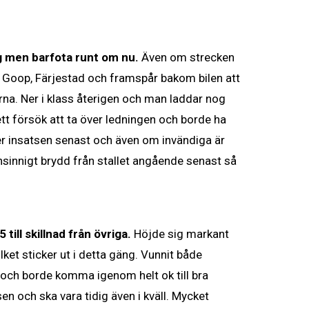
g men barfota runt om nu.
Även om strecken
a Goop, Färjestad och framspår bakom bilen att
na. Ner i klass återigen och man laddar nog
 ett försök att ta över ledningen och borde ha
ter insatsen senast och även om invändiga är
ansinnigt brydd från stallet angående senast så
ll skillnad från övriga.
Höjde sig markant
ilket sticker ut i detta gäng. Vunnit både
 och borde komma igenom helt ok till bra
en och ska vara tidig även i kväll. Mycket