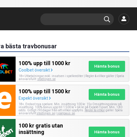
a bästa travbonusar
100% upp till 1000 kr
Hämta bonus
Coolbet översikt
18+ Utbetalningar exkl. insatsen i spelkrediter | Regler & villkor gäller | Spela
ansvarsfullt:
stödlinjen.se
100% upp till 1500 kr
Hämta bonus
Expekt översikt
18+. Endast nya spelare. Min. insättning 100 kr. 15x Omsättningskrav på
insättning. 100% bonus upp till 1 500 kr + 64 kr på Expekt-Tipset. Min. 1,80
odds. Giltigt i 90 dagar från att villkor uppfylls.
Regler & villkor
gäller. Spela
ansvarsfullt:
stodlinjen.se
|
spelpaus.se
.
100 kr gratis utan
insättning
Hämta bonus