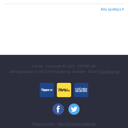
Alla speltips
trav.se - Copyright © 2026 · FSPORT AB
Järnvägsgatan 9, 252 24 Helsingborg, Sweden · Email:
info@trav.se
Privacy policy
·
Våra författare
Sitemap