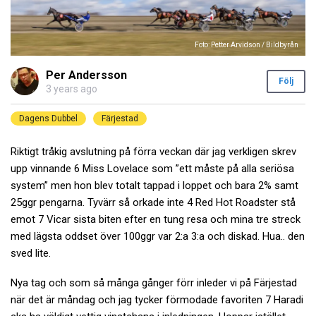
Foto: Petter Arvidson / Bildbyrån
Per Andersson
Följ
3 years ago
Dagens Dubbel
Färjestad
Riktigt tråkig avslutning på förra veckan där jag verkligen skrev
upp vinnande 6 Miss Lovelace som ”ett måste på alla seriösa
system” men hon blev totalt tappad i loppet och bara 2% samt
25ggr pengarna. Tyvärr så orkade inte 4 Red Hot Roadster stå
emot 7 Vicar sista biten efter en tung resa och mina tre streck
med lägsta oddset över 100ggr var 2:a 3:a och diskad. Hua.. den
sved lite.
Nya tag och som så många gånger förr inleder vi på Färjestad
när det är måndag och jag tycker förmodade favoriten 7 Haradi