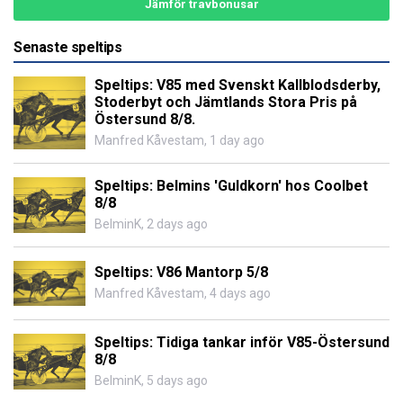
Jämför travbonusar
Senaste speltips
Speltips: V85 med Svenskt Kallblodsderby,
Stoderbyt och Jämtlands Stora Pris på
Östersund 8/8.
Manfred Kåvestam
,
1 day ago
Speltips: Belmins 'Guldkorn' hos Coolbet
8/8
BelminK
,
2 days ago
Speltips: V86 Mantorp 5/8
Manfred Kåvestam
,
4 days ago
Speltips: Tidiga tankar inför V85-Östersund
8/8
BelminK
,
5 days ago