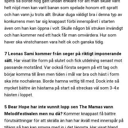
spets så borde nog gått undan enklare för att man skulle varit
helt nöjd men kan varit banan som spelade honom ett spratt
och han vann ju trots allt. Brukar duga väldigt bra i denna typ av
konkurrens men tar sig knappast förbi innerspåret i starten
även om han kan öppna i volt. Skulle någon bli struken invändigt
och han kommer ned ett hack får man omvärdera. Hur som
haver ska vinstchansen vara helt ok och ganska tidig.
7 Leonas Sami kommer från seger på riktigt imponerande
sätt.
Har visat lite form på slutet och fick utdelning senast mot
passande motstånd. Var också första segern på ett tag och
börjar komma till åren men tiden i mål var bra och häst i form
ska inte nochaleras. Borde hamna vettig till med. Dock inte så
mycket bättre än hästarna på start så streckas väl som 3-4:e
hästen i loppet.
5 Bear Hope har inte vunnit lopp sen The Mamas vann
Melodifestivalen men nu då?
Kommer knappast få bättre
förutsättningar för att skrälla än han har ikväll med innerspår på
tillägg så han kan smyga med in i det längsta. Har visat bland