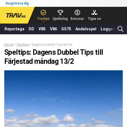
Registrera dig
Travtips
Spelbolag
Bonusar
Tippa.se
Reportage
DD
V85
V86
GS75
Andelsspel
Logga in
trav.se
Speltips
Dagens Dubbel Tips till Färjestad måndag 13/2
Speltips: Dagens Dubbel Tips till
Färjestad måndag 13/2