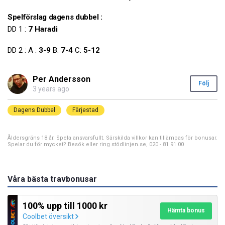
Spelförslag dagens dubbel :
DD 1 :
7 Haradi
DD 2 : A :
3-9
B:
7-4
C:
5-12
Per Andersson
Följ
3 years ago
Dagens Dubbel
Färjestad
Åldersgräns 18 år. Spela ansvarsfullt. Särskilda villkor kan tillämpas för bonusar.
Spelar du för mycket? Besök eller ring stödlinjen.se, 020 - 81 91 00
Våra bästa travbonusar
100% upp till 1000 kr
Hämta bonus
Coolbet översikt