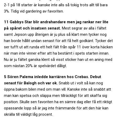
2-1 på 18 starter är kanske inte alls så tokig trots allt till bara
3%. Tidig vid gardering av favoriten.
11 Gabbys Star blir andrahandare men jag rankar ner lite
på spåret och insatsen senast.
Mest segrar av alla i fältet
samt Jepson upp återigen är ju plus så klart men tycker nog
han borde hållit undan senast för att få helt godkänt. Tycker det
ser tufft ut att runda ett helt fält från spår 11 över korta häcken
när man inte vinner efter att ha bestämt i spets starten innan.
Nu är ju fältet ganska klent så visst sticker han ut en aning med
som nästan 20% är spelvärdet dåligt.
5 Sören Palema inledde karriären hos Crebas. Debut
senast för Balogh och var ok.
Snabb ut i volt så kan nog
öppna bakom bilen med om man vill. Kanske inte så snabbt att
man kan spetsa och släppa men tillräckligt för att skaffa sig
position. Skulle sen favoriten ha en sämre dag eller få ett riktigt
opassande lopp så är jag inte främmande för att den här kan
skrälla till väldigt låg procent.