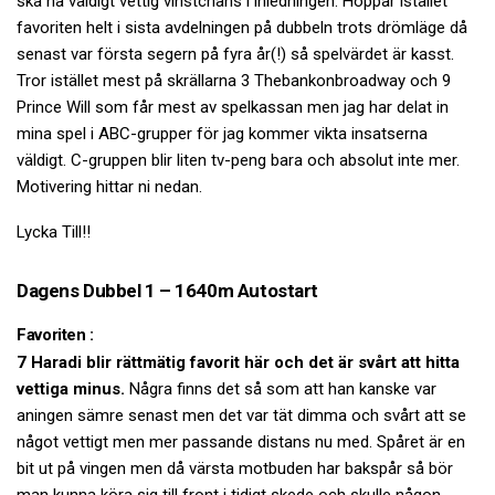
ska ha väldigt vettig vinstchans i inledningen. Hoppar istället
favoriten helt i sista avdelningen på dubbeln trots drömläge då
senast var första segern på fyra år(!) så spelvärdet är kasst.
Tror istället mest på skrällarna 3 Thebankonbroadway och 9
Prince Will som får mest av spelkassan men jag har delat in
mina spel i ABC-grupper för jag kommer vikta insatserna
väldigt. C-gruppen blir liten tv-peng bara och absolut inte mer.
Motivering hittar ni nedan.
Lycka Till!!
Dagens Dubbel 1 – 1640m Autostart
Favoriten :
7 Haradi blir rättmätig favorit här och det är svårt att hitta
vettiga minus.
Några finns det så som att han kanske var
aningen sämre senast men det var tät dimma och svårt att se
något vettigt men mer passande distans nu med. Spåret är en
bit ut på vingen men då värsta motbuden har bakspår så bör
man kunna köra sig till front i tidigt skede och skulle någon