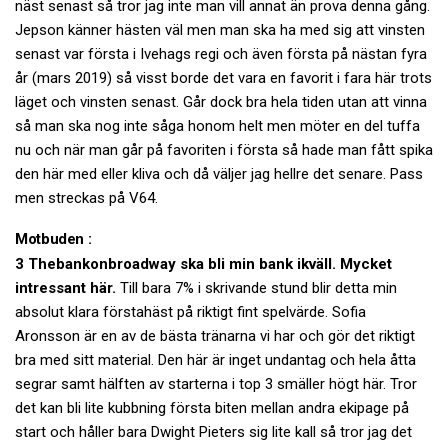
näst senast så tror jag inte man vill annat än prova denna gång.
Jepson känner hästen väl men man ska ha med sig att vinsten
senast var första i Ivehags regi och även första på nästan fyra
år (mars 2019) så visst borde det vara en favorit i fara här trots
läget och vinsten senast. Går dock bra hela tiden utan att vinna
så man ska nog inte såga honom helt men möter en del tuffa
nu och när man går på favoriten i första så hade man fått spika
den här med eller kliva och då väljer jag hellre det senare. Pass
men streckas på V64.
Motbuden :
3 Thebankonbroadway ska bli min bank ikväll. Mycket
intressant här.
Till bara 7% i skrivande stund blir detta min
absolut klara förstahäst på riktigt fint spelvärde. Sofia
Aronsson är en av de bästa tränarna vi har och gör det riktigt
bra med sitt material. Den här är inget undantag och hela åtta
segrar samt hälften av starterna i top 3 smäller högt här. Tror
det kan bli lite kubbning första biten mellan andra ekipage på
start och håller bara Dwight Pieters sig lite kall så tror jag det