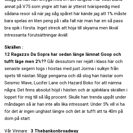
annat på V75 som yngre att han är ytterst tvärspeedig med
sådana resor så när jag såg spåret här kände jag att 1% måste
bara spelas en liten peng på i alla fall när man har en så pass
bra spik i första. Inget streck att höja till skyarna men likväl
intressanta förutsättningar ikväll.
Skrällen :
12 Ragazzo Da Sopra har sedan länge lämnat Goop och
tufft läge men 2%??
Går dessutom ner rejält i klass här och
senaste segern togs i höstas med just Jorma i sulkyn från
spets till nästan 50ggr pengarna och då slog han hästar som
Seismic Wave, Lucifer Lane och Hazard Boko för att nämna
några. Det finns absolut höjd i hästen och är självklara skrällen i
loppet för mig till så låg procent. Skulle han trenda uppåt under
måndagen så är han inte alls lika intressant. Under 5% vill vi ha
för det är ingen unghäst längre och det är tufft att ta 40m på
dom på start.
Vår Vinnare :
3 Thebankonbroadway