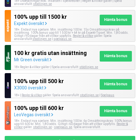
18+ Utbetalningar exkl. insatsen i spelkrediter | Regler & villkor gäller | Spela
ansvarsfullt:
stödlinjen.se
100% upp till 1500 kr
Hämta bonus
Expekt översikt
18+. Endast nya spelare. Min. insättning 100 kr. 15x Omsättningskrav på
insättning. 100% bonus upp till 1 500 kr + 64 kr på Expekt-Tipset. Min. 1,80 odds.
Giltigt i 90 dagar från att villkor uppfylls.
Regler & villkor
gäller. Spela
ansvarsfullt:
stodlinjen.se
|
spelpaus.se
.
100 kr gratis utan insättning
Hämta bonus
Mr Green översikt
18+ Regler & villkor gäller | Spela ansvarsfullt:
stödlinjen.se
100% upp till 500 kr
Hämta bonus
X3000 översikt
18+ |
Regler & villkor
gäller. Spela ansvarsfullt:
stodlinjen.se
|
Spelpaus
100% upp till 600 kr
Hämta bonus
LeoVegas översikt
18+. Endast nya spelare. Min. insättning 100 kr. 6x Omsättningskrav. 100% bonus
upp till 600 kr. Min. 1,80 odds. Giltigt i 60 dagar från att villkor uppfylls.
Regler &
villkor
gäller.
stodlinjen.se
-
spelpaus.se
. Spela ansvarsfullt.