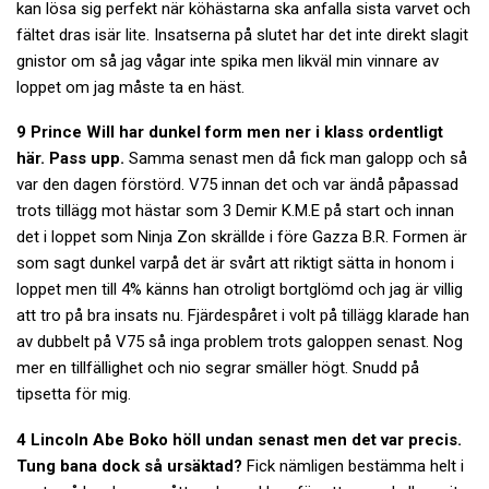
kan lösa sig perfekt när köhästarna ska anfalla sista varvet och
fältet dras isär lite. Insatserna på slutet har det inte direkt slagit
gnistor om så jag vågar inte spika men likväl min vinnare av
loppet om jag måste ta en häst.
9 Prince Will har dunkel form men ner i klass ordentligt
här. Pass upp.
Samma senast men då fick man galopp och så
var den dagen förstörd. V75 innan det och var ändå påpassad
trots tillägg mot hästar som 3 Demir K.M.E på start och innan
det i loppet som Ninja Zon skrällde i före Gazza B.R. Formen är
som sagt dunkel varpå det är svårt att riktigt sätta in honom i
loppet men till 4% känns han otroligt bortglömd och jag är villig
att tro på bra insats nu. Fjärdespåret i volt på tillägg klarade han
av dubbelt på V75 så inga problem trots galoppen senast. Nog
mer en tillfällighet och nio segrar smäller högt. Snudd på
tipsetta för mig.
4 Lincoln Abe Boko höll undan senast men det var precis.
Tung bana dock så ursäktad?
Fick nämligen bestämma helt i