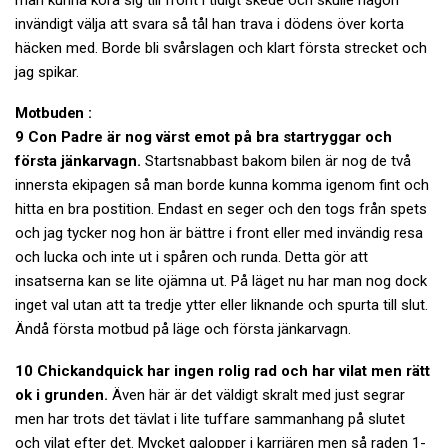
invändigt välja att svara så tål han trava i dödens över korta
häcken med. Borde bli svårslagen och klart första strecket och
jag spikar.
Motbuden :
9 Con Padre är nog värst emot på bra startryggar och
första jänkarvagn.
Startsnabbast bakom bilen är nog de två
innersta ekipagen så man borde kunna komma igenom fint och
hitta en bra postition. Endast en seger och den togs från spets
och jag tycker nog hon är bättre i front eller med invändig resa
och lucka och inte ut i spåren och runda. Detta gör att
insatserna kan se lite ojämna ut. På läget nu har man nog dock
inget val utan att ta tredje ytter eller liknande och spurta till slut.
Ändå första motbud på läge och första jänkarvagn.
10 Chickandquick har ingen rolig rad och har vilat men rätt
ok i grunden.
Även här är det väldigt skralt med just segrar
men har trots det tävlat i lite tuffare sammanhang på slutet
och vilat efter det. Mycket galopper i karriären men så raden 1-