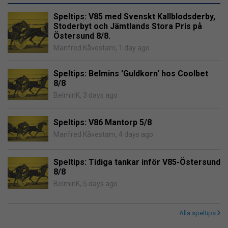
Speltips: V85 med Svenskt Kallblodsderby,
Stoderbyt och Jämtlands Stora Pris på
Östersund 8/8.
Manfred Kåvestam
,
1 day ago
Speltips: Belmins 'Guldkorn' hos Coolbet
8/8
BelminK
,
3 days ago
Speltips: V86 Mantorp 5/8
Manfred Kåvestam
,
4 days ago
Speltips: Tidiga tankar inför V85-Östersund
8/8
BelminK
,
5 days ago
Alla speltips