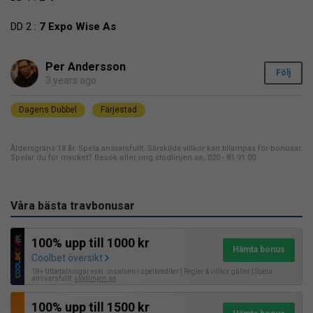
DD 2 :
7 Expo Wise As
Per Andersson
Följ
3 years ago
Dagens Dubbel
Färjestad
Åldersgräns 18 år. Spela ansvarsfullt. Särskilda villkor kan tillämpas för bonusar.
Spelar du för mycket? Besök eller ring stödlinjen.se, 020 - 81 91 00
Våra bästa travbonusar
100% upp till 1000 kr
Hämta bonus
Coolbet översikt
18+ Utbetalningar exkl. insatsen i spelkrediter | Regler & villkor gäller | Spela
ansvarsfullt:
stödlinjen.se
100% upp till 1500 kr