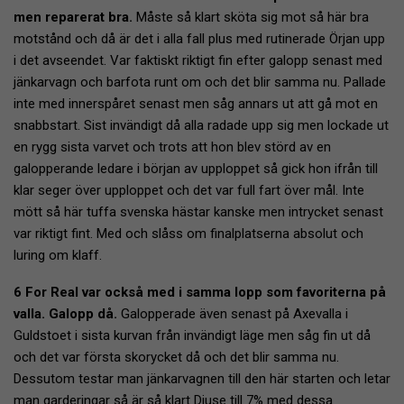
men reparerat bra.
Måste så klart sköta sig mot så här bra
motstånd och då är det i alla fall plus med rutinerade Örjan upp
i det avseendet. Var faktiskt riktigt fin efter galopp senast med
jänkarvagn och barfota runt om och det blir samma nu. Pallade
inte med innerspåret senast men såg annars ut att gå mot en
snabbstart. Sist invändigt då alla radade upp sig men lockade ut
en rygg sista varvet och trots att hon blev störd av en
galopperande ledare i början av upploppet så gick hon ifrån till
klar seger över upploppet och det var full fart över mål. Inte
mött så här tuffa svenska hästar kanske men intrycket senast
var riktigt fint. Med och slåss om finalplatserna absolut och
luring om klaff.
6 For Real var också med i samma lopp som favoriterna på
valla. Galopp då.
Galopperade även senast på Axevalla i
Guldstoet i sista kurvan från invändigt läge men såg fin ut då
och det var första skorycket då och det blir samma nu.
Dessutom testar man jänkarvagnen till den här starten och letar
man garderingar så är så klart Djuse till 7% med dessa