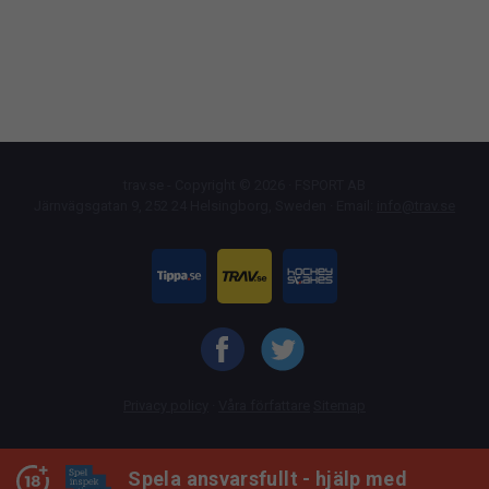
trav.se - Copyright © 2026 · FSPORT AB
Järnvägsgatan 9, 252 24 Helsingborg, Sweden · Email:
info@trav.se
Privacy policy
·
Våra författare
Sitemap
Spela ansvarsfullt - hjälp med