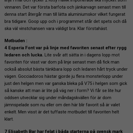
vinnaren. Det var första barfota och jänkarvagn senast men till
denna start återgår man till lätta aluminiumskor vilket fungerat
bra tidigare. Goop upp och i programmet står det spets och då
ska väl vinstchansen vara väldigt bra. Klar förstahäst.
Motbuden :
4 Esperia Font var på linje med favoriten senast efter rygg
ledaren och lucka.
Lite svår att sätta in i dagens lopp mot
favoriten för visst var dom på linje senast men då fick man
också absolut bästa tänkbara lopp och ledaren hårt tryck under
vägen. Gocciadoros hästar gjorde ju flera monsterlopp under
just den helgen men var ganska bleka på V75 i helgen som gick
så kanske att man är lite på väg ner i form? Vi får se lite hur
oddsen utvecklar sig under måndagskvällen för är dom
jämnspelade som nu eller om den här blir favorit så är valet
enkelt. Men visst är det tuffaste motbudet till favoriten helt
klart.
7 Elisabeth Bar har felat i båda starterna på svensk mark