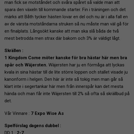
man fick se motståndet och svåra spåret så valde man att
spara den växeln till kommande starter. Fin i träningen och det
märks att Båth tycker hästen lovar en del och nu är i alla fall en
av de värsta motståndarna struken så nu måste man väl gå för
en finalplats. Långsökt kanske att man ska slå båda de två
mest betrodda men strax där bakom och 3% är väldigt lågt.
Skrällen :
1 Kingdom Come möter kanske för bra hästar här men bra
spår och Wäjersten.
Wäjersten har ju en förmåga att lyckas
kvala in sina hästar till de lite större loppen och stallet visade ju
kanonform i helgen. Den här är inte så tokig men man går så
klart inte i segertankar här men från innerspår kan det mesta
hända och man får inte Wäjersten till 2% så ofta så skrällbud på
det.
Vår Vinnare :
7 Expo Wise As
Spelförslag dagens dubbel :
DD 1 :
2-7