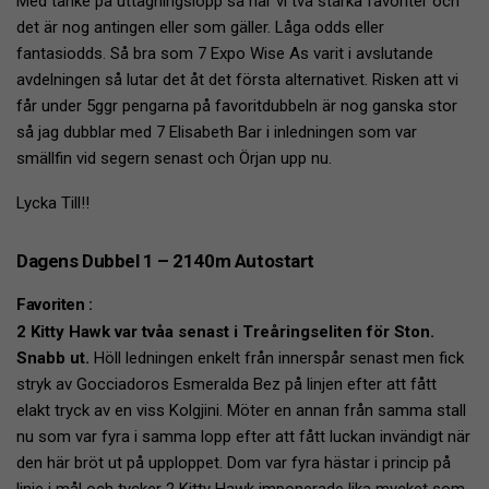
Med tanke på uttagningslopp så har vi två starka favoriter och
det är nog antingen eller som gäller. Låga odds eller
fantasiodds. Så bra som 7 Expo Wise As varit i avslutande
avdelningen så lutar det åt det första alternativet. Risken att vi
får under 5ggr pengarna på favoritdubbeln är nog ganska stor
så jag dubblar med 7 Elisabeth Bar i inledningen som var
smällfin vid segern senast och Örjan upp nu.
Lycka Till!!
Dagens Dubbel 1 – 2140m Autostart
Favoriten :
2 Kitty Hawk var tvåa senast i Treåringseliten för Ston.
Snabb ut.
Höll ledningen enkelt från innerspår senast men fick
stryk av Gocciadoros Esmeralda Bez på linjen efter att fått
elakt tryck av en viss Kolgjini. Möter en annan från samma stall
nu som var fyra i samma lopp efter att fått luckan invändigt när
den här bröt ut på upploppet. Dom var fyra hästar i princip på
linje i mål och tycker 2 Kitty Hawk imponerade lika mycket som