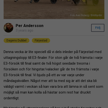
Foto: Axel Boberg / Bildbyrån
Per Andersson
Följ
3 years ago
Dagens Dubbel
Färjestad
Denna vecka är lite speciell då vi dels inleder på Färjestad med
uttagningslopp till E3-finaler. För ston går de två främsta i varje
E3-försök till final samt de två högst seedade treorna i
försöken och för hingstar/valacker går de tre främsta i varje
E3-försök till final. Vi bjuds på ett av var varje under
måndagskvällen. Något mer att ta med sig är att det ska bli
väldigt varmt i veckan så kan vara bra att lämna in så sent som
möjligt så man kan kolla så hästar som rest har druckit
ordentligt.