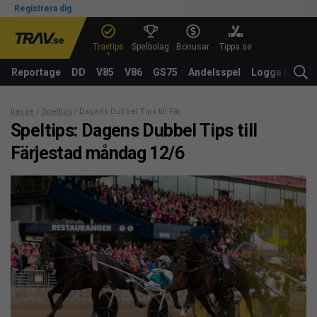
Registrera dig
Travtips
Spelbolag
Bonusar
Tippa.se
Reportage
DD
V85
V86
GS75
Andelsspel
Logga in
trav.se
Speltips
Dagens Dubbel Tips till Färjestad måndag 12/6
Speltips: Dagens Dubbel Tips till
Färjestad måndag 12/6