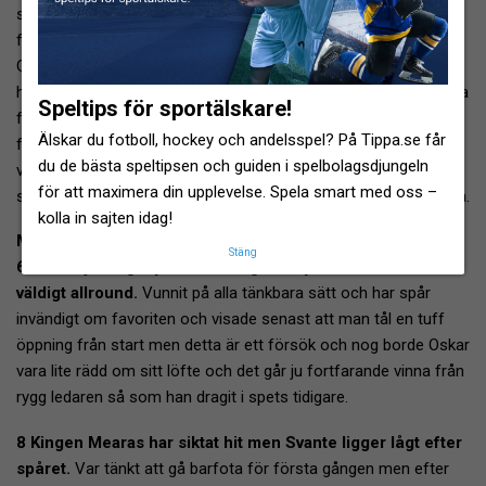
strykningen, dels för att värsta motbudet försvann men också
för att man kom ner ett hack i banan. Kommer också från
Gocciadoro men den här var inte ute under Elitloppshelgen och
har verkligen imponerat hittills. Största kruxet är nog att komma
Speltips för sportälskare!
förbi obesegrade 6 Timotejs Megabyte invändigt i starten men
Älskar du fotboll, hockey och andelsspel? På Tippa.se får
frågan är om man vill ha denna pressandes utvändigt hela
du de bästa speltipsen och guiden i spelbolagsdjungeln
vägen när tre hästar går till final? Tveksamt. Blir man släppt till
för att maximera din upplevelse. Spela smart med oss –
spets ska det nog mycket till för att man inte ska ta femte raka.
kolla in sajten idag!
Motbuden :
Stäng
6 Timotejs Megabyte är obesegrad i fyra raka och verkar
väldigt allround.
Vunnit på alla tänkbara sätt och har spår
invändigt om favoriten och visade senast att man tål en tuff
öppning från start men detta är ett försök och nog borde Oskar
vara lite rädd om sitt löfte och det går ju fortfarande vinna från
rygg ledaren så som han dragit i spets tidigare.
8 Kingen Mearas har siktat hit men Svante ligger lågt efter
spåret.
Var tänkt att gå barfota för första gången men efter