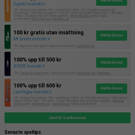
Hämta bonus
Expekt översikt
18+. Endast nya spelare. Min. insättning 100 kr. 15x Omsättningskrav på
insättning. 100% bonus upp till 1 500 kr + 64 kr på Expekt-Tipset. Min. 1,80 odds.
Giltigt i 90 dagar från att villkor uppfylls.
Regler & villkor
gäller. Spela
ansvarsfullt:
stodlinjen.se
|
spelpaus.se
.
100 kr gratis utan insättning
Hämta bonus
Mr Green översikt
18+ Regler & villkor gäller | Spela ansvarsfullt:
stödlinjen.se
100% upp till 500 kr
Hämta bonus
X3000 översikt
18+ |
Regler & villkor
gäller. Spela ansvarsfullt:
stodlinjen.se
|
Spelpaus
100% upp till 600 kr
Hämta bonus
LeoVegas översikt
18+. Endast nya spelare. Min. insättning 100 kr. 6x Omsättningskrav. 100% bonus
upp till 600 kr. Min. 1,80 odds. Giltigt i 60 dagar från att villkor uppfylls.
Regler &
villkor
gäller.
stodlinjen.se
-
spelpaus.se
. Spela ansvarsfullt.
Jämför travbonusar
Senaste speltips