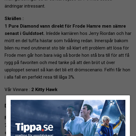
ändringar intressant.
Skrällen :
1 Pure Diamond vann direkt för Frode Hamre men sämre
senast i Guldstoet.
Inledde karriären hos Jerry Riordan och har
mött en del tuffa hästar som tvååring redan. Innerspår bakom
bilen nu med orutinerat sto blir så klart ett problem att lösa för
Frode men går hon bara iväg så borde hon stå bra till för att få
rygg på favoriten och med tanke på att den bröt ut över
upploppet senast så kan det bli ett drömscenario. Felfri får hon
i alla fall en perfekt resa till låga 3%.
Vår Vinnare :
2 Kitty Hawk
Dagens Dubbel 2 – 2140m Autostart
Favoriten :
7 Expo Wise As har körts väldigt offensivt i sina två
svenska starter. Lysande senast.
Gynnas kraftigt av