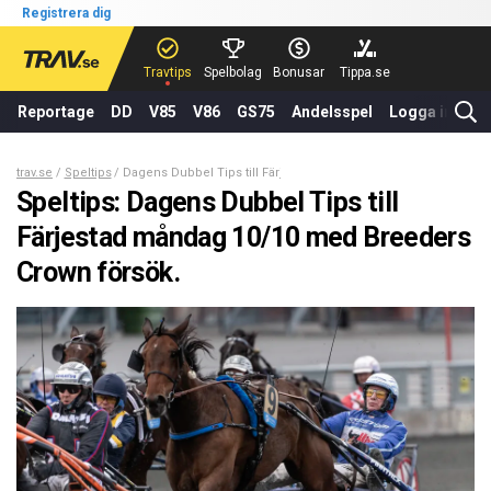
Registrera dig
Travtips
Spelbolag
Bonusar
Tippa.se
Reportage
DD
V85
V86
GS75
Andelsspel
Logga in
trav.se
Speltips
Dagens Dubbel Tips till Färjestad måndag 10/10 med Breeders
Speltips: Dagens Dubbel Tips till
Färjestad måndag 10/10 med Breeders
Crown försök.