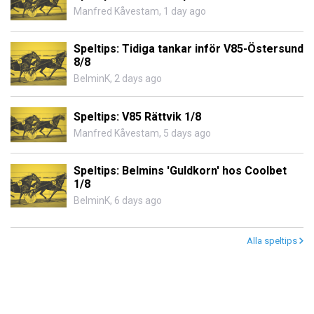
Manfred Kåvestam
,
1 day ago
Speltips: Tidiga tankar inför V85-Östersund
8/8
BelminK
,
2 days ago
Speltips: V85 Rättvik 1/8
Manfred Kåvestam
,
5 days ago
Speltips: Belmins 'Guldkorn' hos Coolbet
1/8
BelminK
,
6 days ago
Alla speltips