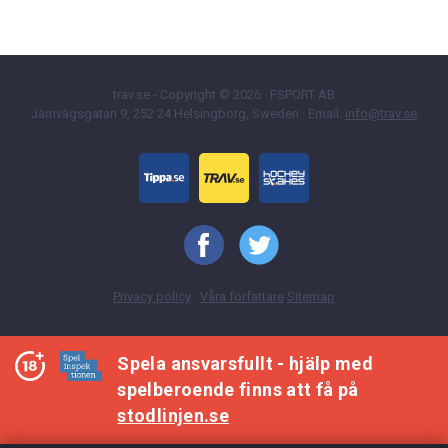
trav.se - Copyright © 2026 · FSPORT AB
Järnvägsgatan 9, 252 24 Helsingborg, Sweden · Email:
info@trav.se
Privacy policy
·
Våra författare
Sitemap
Spela ansvarsfullt - hjälp med
spelberoende finns att få på
stodlinjen.se