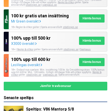
Giltigt i 90 dagar från att villkor uppfylls.
Regler & villkor
gäller. Spela
ansvarsfullt:
stodlinjen.se
|
spelpaus.se
.
100 kr gratis utan insättning
Hämta bonus
Mr Green översikt
18+ Regler & villkor gäller | Spela ansvarsfullt:
stödlinjen.se
100% upp till 500 kr
Hämta bonus
X3000 översikt
18+ |
Regler & villkor
gäller. Spela ansvarsfullt:
stodlinjen.se
|
Spelpaus
100% upp till 600 kr
Hämta bonus
LeoVegas översikt
18+. Endast nya spelare. Min. insättning 100 kr. 6x Omsättningskrav. 100% bonus
upp till 600 kr. Min. 1,80 odds. Giltigt i 60 dagar från att villkor uppfylls.
Regler &
villkor
gäller.
stodlinjen.se
-
spelpaus.se
. Spela ansvarsfullt.
Jämför travbonusar
Senaste speltips
Speltips: V86 Mantorp 5/8