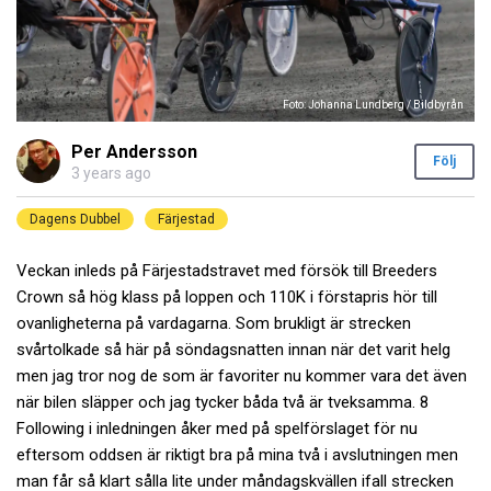
Foto: Johanna Lundberg / Bildbyrån
Per Andersson
Följ
3 years ago
Dagens Dubbel
Färjestad
Veckan inleds på Färjestadstravet med försök till Breeders
Crown så hög klass på loppen och 110K i förstapris hör till
ovanligheterna på vardagarna. Som brukligt är strecken
svårtolkade så här på söndagsnatten innan när det varit helg
men jag tror nog de som är favoriter nu kommer vara det även
när bilen släpper och jag tycker båda två är tveksamma. 8
Following i inledningen åker med på spelförslaget för nu
eftersom oddsen är riktigt bra på mina två i avslutningen men
man får så klart sålla lite under måndagskvällen ifall strecken