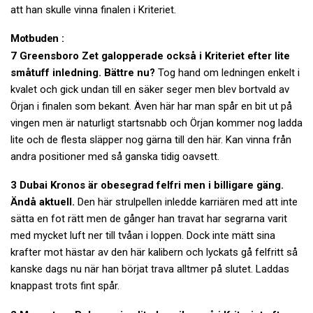
att han skulle vinna finalen i Kriteriet.
Motbuden :
7 Greensboro Zet galopperade också i Kriteriet efter lite
småtuff inledning. Bättre nu?
Tog hand om ledningen enkelt i
kvalet och gick undan till en säker seger men blev bortvald av
Örjan i finalen som bekant. Även här har man spår en bit ut på
vingen men är naturligt startsnabb och Örjan kommer nog ladda
lite och de flesta släpper nog gärna till den här. Kan vinna från
andra positioner med så ganska tidig oavsett.
3 Dubai Kronos är obesegrad felfri men i billigare gäng.
Ändå aktuell.
Den här strulpellen inledde karriären med att inte
sätta en fot rätt men de gånger han travat har segrarna varit
med mycket luft ner till tvåan i loppen. Dock inte mätt sina
krafter mot hästar av den här kalibern och lyckats gå felfritt så
kanske dags nu när han börjat trava alltmer på slutet. Laddas
knappast trots fint spår.