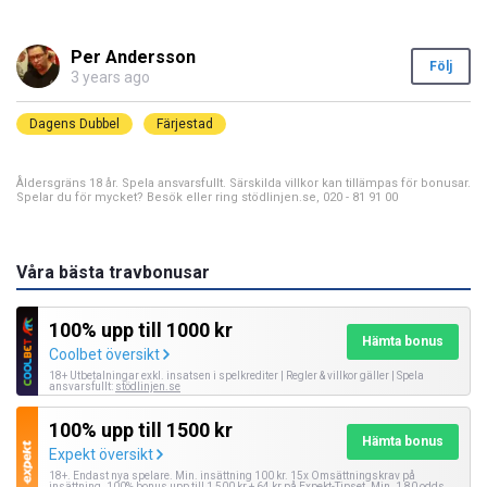
Per Andersson
Följ
3 years ago
Dagens Dubbel
Färjestad
Åldersgräns 18 år. Spela ansvarsfullt. Särskilda villkor kan tillämpas för bonusar.
Spelar du för mycket? Besök eller ring stödlinjen.se, 020 - 81 91 00
Våra bästa travbonusar
100% upp till 1000 kr
Hämta bonus
Coolbet översikt
18+ Utbetalningar exkl. insatsen i spelkrediter | Regler & villkor gäller | Spela
ansvarsfullt:
stödlinjen.se
100% upp till 1500 kr
Hämta bonus
Expekt översikt
18+. Endast nya spelare. Min. insättning 100 kr. 15x Omsättningskrav på
insättning. 100% bonus upp till 1 500 kr + 64 kr på Expekt-Tipset. Min. 1,80 odds.