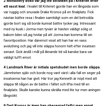
2 Monastery Boko var jag lite besviken på i Kriteriet efter
ett vasst kval.
I kvalet till Kriteriet gjorde han en långsida som
var ruggig och snuvade Drake Kronos på en finalplats. Fick
nästan bättre resa i finalen samtidigt som en del betrodda
gjorde bort sig så borde kunnat bättre tycker jag. Intressant
med ny kusk i Jorma men tyvärr är hästen väldigt sölig ut
bakom bilen så jag tvivlar på att Jorma kan komma till sin
favoritposition. Har däremot visat att han har en vass
avslutning och jag vill inte släppa honom helt efter insatsen
senast. Gick ändå i mål på liknande tid så kanske bara var
väldigt tufft emot.
4 Landmark River är initiala spetsbudet men borde släppa.
Jämnheten själv och borde nog varit värd i alla fall en seger på
insatserna han har givit. Här tror jag Kenneth är nöjd med att
släppa till någon av de bättre i fältet och lifta med till en
finalplats. Skulle kanske kunna skrälla med lite tur men aningen
långsökt.
9 Dart Kronos är även han obesegrad felfri men annat