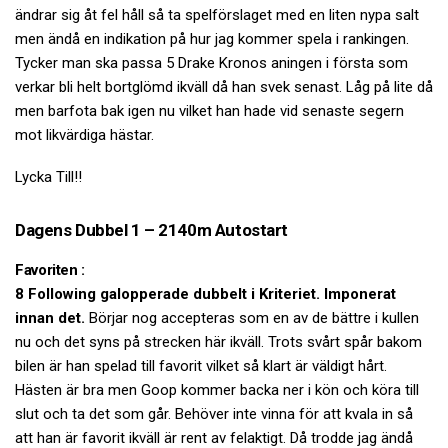
ändrar sig åt fel håll så ta spelförslaget med en liten nypa salt
men ändå en indikation på hur jag kommer spela i rankingen.
Tycker man ska passa 5 Drake Kronos aningen i första som
verkar bli helt bortglömd ikväll då han svek senast. Låg på lite då
men barfota bak igen nu vilket han hade vid senaste segern
mot likvärdiga hästar.
Lycka Till!!
Dagens Dubbel 1 – 2140m Autostart
Favoriten :
8 Following galopperade dubbelt i Kriteriet. Imponerat
innan det.
Börjar nog accepteras som en av de bättre i kullen
nu och det syns på strecken här ikväll. Trots svårt spår bakom
bilen är han spelad till favorit vilket så klart är väldigt hårt.
Hästen är bra men Goop kommer backa ner i kön och köra till
slut och ta det som går. Behöver inte vinna för att kvala in så
att han är favorit ikväll är rent av felaktigt. Då trodde jag ändå