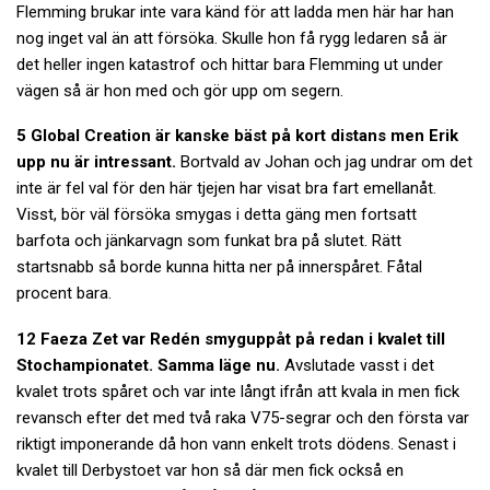
Flemming brukar inte vara känd för att ladda men här har han
nog inget val än att försöka. Skulle hon få rygg ledaren så är
det heller ingen katastrof och hittar bara Flemming ut under
vägen så är hon med och gör upp om segern.
5 Global Creation är kanske bäst på kort distans men Erik
upp nu är intressant.
Bortvald av Johan och jag undrar om det
inte är fel val för den här tjejen har visat bra fart emellanåt.
Visst, bör väl försöka smygas i detta gäng men fortsatt
barfota och jänkarvagn som funkat bra på slutet. Rätt
startsnabb så borde kunna hitta ner på innerspåret. Fåtal
procent bara.
12 Faeza Zet var Redén smyguppåt på redan i kvalet till
Stochampionatet. Samma läge nu.
Avslutade vasst i det
kvalet trots spåret och var inte långt ifrån att kvala in men fick
revansch efter det med två raka V75-segrar och den första var
riktigt imponerande då hon vann enkelt trots dödens. Senast i
kvalet till Derbystoet var hon så där men fick också en