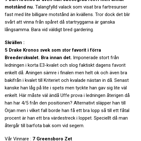
motstånd nu.
Talangfylld valack som visat bra fartresurser
fast med lite billigare motstånd än kvällens. Tror dock det blir
svårt att vinna från spåret då startryggarna är ganska
långsamma. Bara vid väldigt bred gardering.
Skrällen :
5 Drake Kronos svek som stor favorit i förra
Breederskvalet. Bra innan det.
Imponerade stort från
ledningen i korta E3-kvalet och slog faktiskt dagens favorit
enkelt då. Aningen sämre i finalen men helt ok och även bra
bakifrån i kvalet till Kriteriet och kvalade nästan in då. Senast
kanske han låg på lite i spets men tyckte han gav sig lite väl
enkelt. Här måste väl ändå Uffe prova i ledningen återigen då
han har 4/5 från den positionen? Alternativt släpper han till
Örjan men i vilket fall borde han få ett bra lopp så till ett fåtal
procent är han ett bra värdestreck i loppet. Speciellt då man
återgår till barfota bak som vid segern.
Vår Vinnare :
7 Greensboro Zet