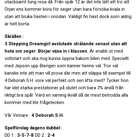
otacksamt tung resa då. Från spår 12 är det inte lätt att tro att
Örjan ens kommer köra för seger utan bara försöka kvala in
utan att bruka hästen i onödan. Väldigt fin häst dock som aldrig
är helt borta.
Skrällen :
3 Stepping Dreamgirl avslutade strålande senast utan att
hota om seger. Börjar växa in i klassen.
Är snabb ut med
voltstart och ska nog kunna öppna bakom bilen med. Speciellt
med Jepson upp återigen som känner henne väl. Tror väl
kanske inte att man vill prova där men att släppa till exempel till
4 Deborah S.H. vore väl perfekt och sen lifta med? Tycker hon
har idel starka prestationer på slutet och bara 3% ändå från
riktigt bra spår. Värd en varning ikväll då de mest betrodda alla
kommer med lite frågetecken.
Vår Vinnare :
4 Deborah S.H.
Spelförslag dagens dubbel :
DD 1 :
3-5-7-8
DD 2 :
2-4