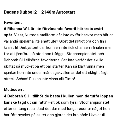
Dagens Dubbel 2 – 2140m Autostart
Favoriten :
6 Rihanna W.I. är lite förvånande favorit här trots svårt
spår.
Visst, Nurmos stallform går inte av för hackor men här är
väl ändå spelarna lite snett ute? Gjort det riktigt bra och fin i
kvalet till Derbystoet där hon sen inte fick chansen i finalen men
för att jämföra så stod hon i 46ggr i Stochampionatet och
Deborah S.H tillhörde favoriterna. Ser inte varför det skulle
skiftat så mycket på ett par starter. Kan så klart vinna men
sjunker hon inte under måndagskvällen är det ett riktigt dåligt
streck. Schas! Du kan inte vinna allt Timo!
Motbuden :
4 Deborah S.H. tillhör de bästa i kullen men de tuffa loppen
kanske tagit ut sin rätt?
Helt ok som fyra i Stochampionatet
efter en tung resa. Just det där med tunga resor är något hon
har fått mycket på slutet och gjorde det bra både i kvalet till